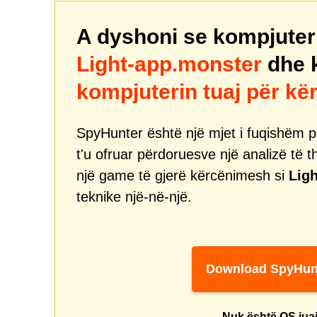
A dyshoni se kompjuteri 
Light-app.monster
dhe k
kompjuterin tuaj për k
SpyHunter është një mjet i fuqishëm pë
t'u ofruar përdoruesve një analizë të t
një game të gjerë kërcënimesh si
Lig
teknike një-në-një.
Download SpyHun
Nuk është OS jua