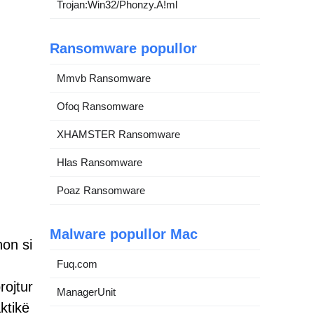
Trojan:Win32/Phonzy.A!ml
Ransomware popullor
Mmvb Ransomware
Ofoq Ransomware
XHAMSTER Ransomware
Hlas Ransomware
Poaz Ransomware
Malware popullor Mac
non si
Fuq.com
rojtur
ManagerUnit
ktikë