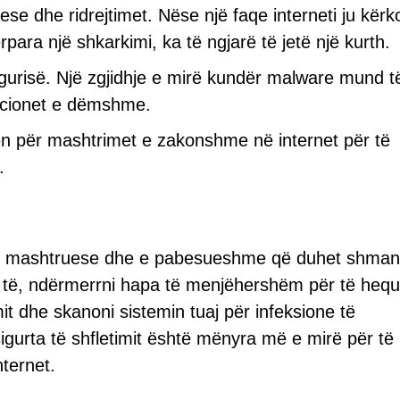
ese dhe ridrejtimet. Nëse një faqe interneti ju kërk
ara një shkarkimi, ka të ngjarë të jetë një kurth.
gurisë. Një zgjidhje e mirë kundër malware mund t
kacionet e dëmshme.
en për mashtrimet e zakonshme në internet për të
.
neti mashtruese dhe e pabesueshme që duhet shma
të, ndërmerrni hapa të menjëhershëm për të hequ
imit dhe skanoni sistemin tuaj për infeksione të
urta të shfletimit është mënyra më e mirë për të
ternet.