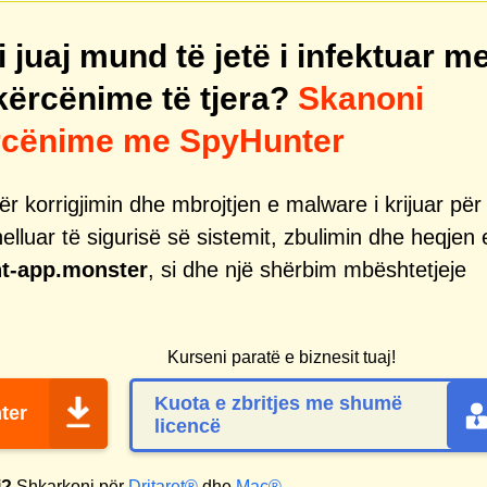
juaj mund të jetë i infektuar m
ërcënime të tjera?
Skanoni
ërcënime me SpyHunter
r korrigjimin dhe mbrojtjen e malware i krijuar për
helluar të sigurisë së sistemit, zbulimin dhe heqjen 
ht-app.monster
, si dhe një shërbim mbështetjeje
Kurseni paratë e biznesit tuaj!
Kuota e zbritjes me shumë
ter
licencë
j?
Shkarkoni për
Dritaret®
dhe
Mac®
.