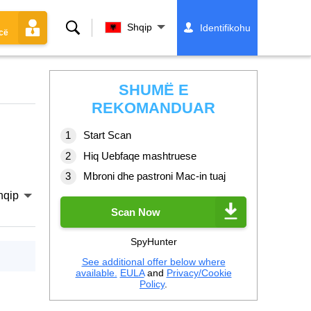
Kërko
Shqip
Identifikohu
cë
SHUMË E
REKOMANDUAR
Start Scan
Hiq Uebfaqe mashtruese
Mbroni dhe pastroni Mac-in tuaj
hqip
Scan Now
SpyHunter
See additional offer below where
available.
EULA
and
Privacy/Cookie
Policy
.