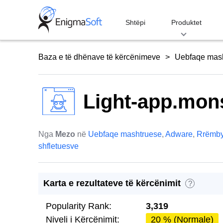
Skip
to
Shtëpi
Produktet
content
Baza e të dhënave të kërcënimeve
Uebfaqe mas
Light-app.mon
Nga
Mezo
në
Uebfaqe mashtruese
,
Adware
,
Rrëmby
shfletuesve
Karta e rezultateve të kërcënimit
?
Popularity Rank:
3,319
Niveli i Kërcënimit:
20 % (Normale)