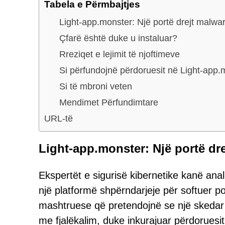
Tabela e Përmbajtjes
Light-app.monster: Një portë drejt malwa
Çfarë është duke u instaluar?
Rreziqet e lejimit të njoftimeve
Si përfundojnë përdoruesit në Light-app.
Si të mbroni veten
Mendimet Përfundimtare
URL-të
Light-app.monster: Një portë dr
Ekspertët e sigurisë kibernetike kanë ana
një platformë shpërndarjeje për softuer 
mashtruese që pretendojnë se një skedar '
me fjalëkalim, duke inkurajuar përdoruesit