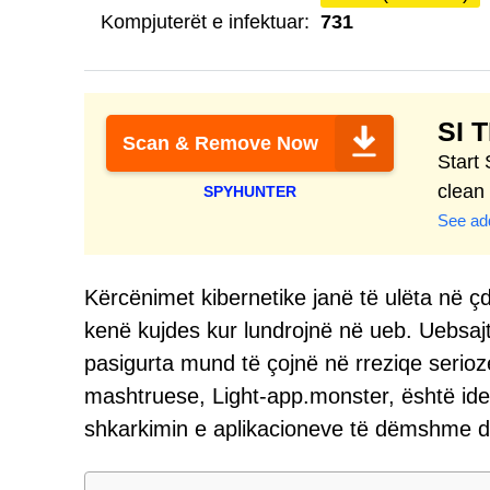
Kompjuterët e infektuar:
731
SI 
Scan & Remove Now
Start
clean
SPYHUNTER
See add
Kërcënimet kibernetike janë të ulëta në ç
kenë kujdes kur lundrojnë në ueb. Uebsa
pasigurta mund të çojnë në rreziqe serioze 
mashtruese, Light-app.monster, është iden
shkarkimin e aplikacioneve të dëmshme dh