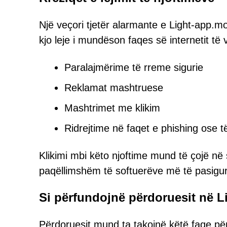
Një veçori tjetër alarmante e Light-app.mon
kjo leje i mundëson faqes së internetit të
Paralajmërime të rreme sigurie
Reklamat mashtruese
Mashtrimet me klikim
Ridrejtime në faqet e phishing ose 
Klikimi mbi këto njoftime mund të çojë në 
paqëllimshëm të softuerëve më të pasigur
Si përfundojnë përdoruesit në 
Përdoruesit mund ta takojnë këtë faqe p