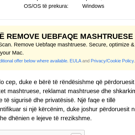
OS/OS të prekura:
Windows
TË REMOVE UEBFAQE MASHTRUESE
 Scan. Remove Uebfaqe mashtruese. Secure, optimize &
 your Mac.
itional offer below where available.
EULA
and
Privacy/Cookie Policy
.
do cep, duke e bërë të rëndësishme që përdoruesit
jtet mashtruese, reklamat mashtruese dhe shkarki
të sigurisë dhe privatësisë. Një faqe e tillë
tifikuar si një kërcënim, duke joshur përdoruesit 
e dhënien e lejeve të rrezikshme.