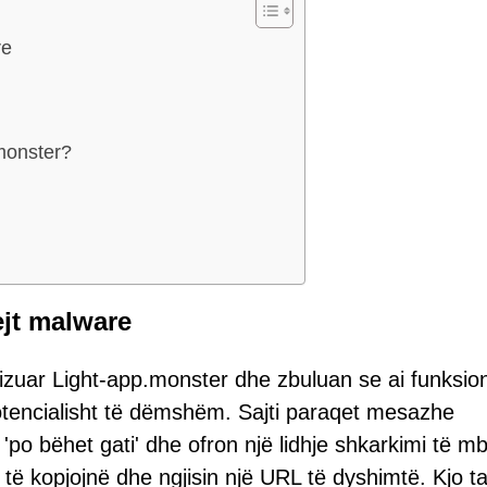
re
monster?
ejt malware
lizuar Light-app.monster dhe zbuluan se ai funksio
potencialisht të dëmshëm. Sajti paraqet mesazhe
po bëhet gati' dhe ofron një lidhje shkarkimi të mb
 të kopjojnë dhe ngjisin një URL të dyshimtë. Kjo ta