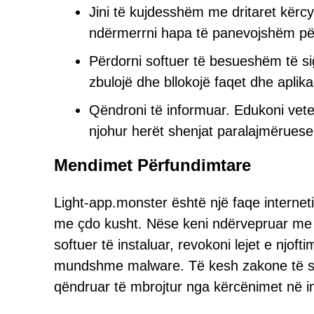
Jini të kujdesshëm me dritaret kërcy
ndërmerrni hapa të panevojshëm përp
Përdorni softuer të besueshëm të si
zbulojë dhe bllokojë faqet dhe apli
Qëndroni të informuar. Edukoni vet
njohur herët shenjat paralajmëruese
Mendimet Përfundimtare
Light-app.monster është një faqe inter
me çdo kusht. Nëse keni ndërvepruar me 
softuer të instaluar, revokoni lejet e njoft
mundshme malware. Të kesh zakone të sig
qëndruar të mbrojtur nga kërcënimet në in