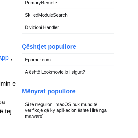
PrimaryRemote
SkilledModuleSearch
Divizioni Handler
Çështjet popullore
App
,
Eporner.com
A është Lookmovie.io i sigurt?
imin e
Mënyrat popullore
pa
Si të rregulloni 'macOS nuk mund të
verifikojë që ky aplikacion është i lirë nga
ë tej
malware'