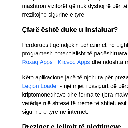
mashtron vizitorët që nuk dyshojnë për t
rrezikojnë sigurinë e tyre.
Çfarë është duke u instaluar?
Përdoruesit që ndjekin udhëzimet në Light
programesh potencialisht të padëshiruara
Roxaq Apps
,
Kiicvoq Apps
dhe ndoshta 
Këto aplikacione janë të njohura për preza
Legion Loader
- një mjet i pasigurt që p
kriptomonedhave dhe forma të tjera malwa
vetëdije një shtesë të rreme të shfletuesit
sigurinë e tyre në internet.
Rreziqet e lejimit të njoftimeve