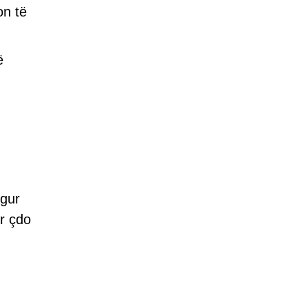
on të
ë
ngur
r çdo