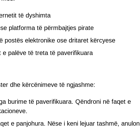
rnetit të dyshimta
se platforma të përmbajtjes pirate
të postës elektronike ose dritaret kërcyese
 e palëve të treta të paverifikuara
ster dhe kërcënimeve të ngjashme:
a burime të paverifikuara. Qëndroni në faqet e
ikacioneve.
qet e panjohura. Nëse i keni lejuar tashmë, anuloni