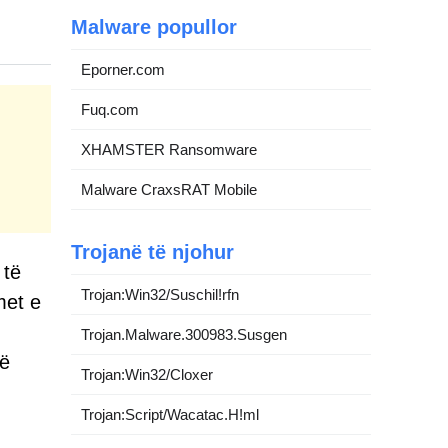
Malware popullor
Eporner.com
Fuq.com
XHAMSTER Ransomware
Malware CraxsRAT Mobile
Trojanë të njohur
 të
Trojan:Win32/Suschil!rfn
met e
Trojan.Malware.300983.Susgen
në
Trojan:Win32/Cloxer
Trojan:Script/Wacatac.H!ml