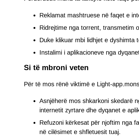
Reklamat mashtruese në faqet e inte
Ridrejtime nga torrent, transmetim o
Duke klikuar mbi lidhjet e dyshimta 
Instalimi i aplikacioneve nga dyqanet
Si të mbroni veten
Për të mos rënë viktimë e Light-app.mon
Asnjëherë mos shkarkoni skedarë ng
internetit zyrtare dhe dyqanet e apl
Refuzoni kërkesat për njoftim nga fa
në cilësimet e shfletuesit tuaj.