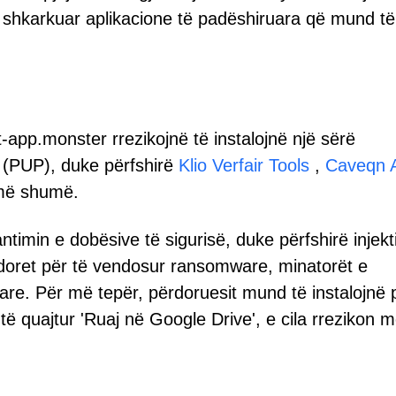
ë shkarkuar aplikacione të padëshiruara që mund të
-app.monster rrezikojnë të instalojnë një sërë
 (PUP), duke përfshirë
Klio Verfair Tools
,
Caveqn 
më shumë.
ntimin e dobësive të sigurisë, duke përfshirë injekt
ërdoret për të vendosur ransomware, minatorët e
re. Për më tepër, përdoruesit mund të instalojnë 
 të quajtur 'Ruaj në Google Drive', e cila rrezikon m