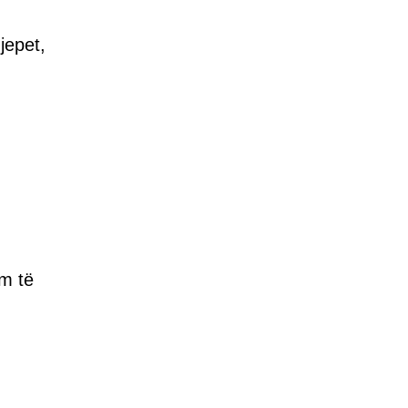
jepet,
im të