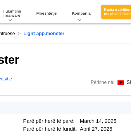
Kuota e zbritjes
Hulumtimi
Mbështetje
Kompania
me shumë licen
i malware
htruese
Light-app.monster
ster
esit e
Përkthe në:
S
Parë për herë të parë:
March 14, 2025
Parë për herë të fundit:
April 27, 2026