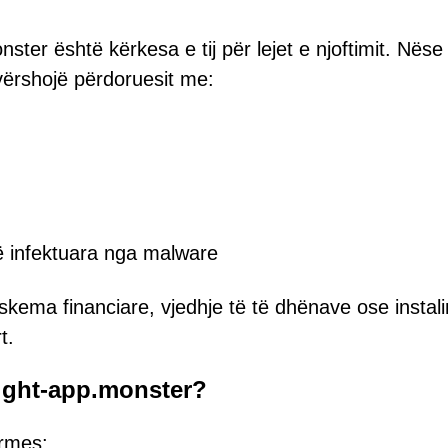
ster është kërkesa e tij për lejet e njoftimit. Nëse 
 vërshojë përdoruesit me:
të infektuara nga malware
skema financiare, vjedhje të të dhënave ose instal
t.
Light-app.monster?
ërmes: