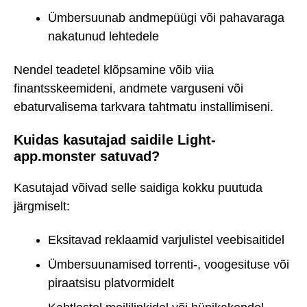
Ümbersuunab andmepüügi või pahavaraga
nakatunud lehtedele
Nendel teadetel klõpsamine võib viia
finantsskeemideni, andmete varguseni või
ebaturvalisema tarkvara tahtmatu installimiseni.
Kuidas kasutajad saidile Light-
app.monster satuvad?
Kasutajad võivad selle saidiga kokku puutuda
järgmiselt:
Eksitavad reklaamid varjulistel veebisaitidel
Ümbersuunamised torrenti-, voogesituse või
piraatsisu platvormidelt