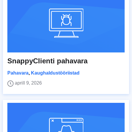
SnappyClienti pahavara
Pahavara
,
Kaughaldustööriistad
aprill 9, 2026