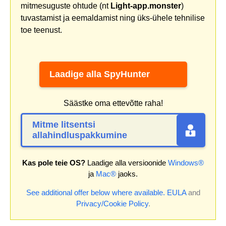
mitmesuguste ohtude (nt
Light-app.monster
)
tuvastamist ja eemaldamist ning üks-ühele tehnilise
toe teenust.
Laadige alla SpyHunter
Säästke oma ettevõtte raha!
Mitme litsentsi
allahindluspakkumine
Kas pole teie OS?
Laadige alla versioonide
Windows®
ja
Mac®
jaoks.
See additional offer below where available.
EULA
and
Privacy/Cookie Policy
.