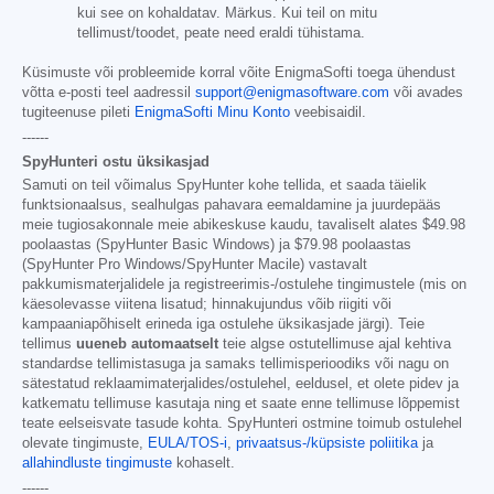
kui see on kohaldatav. Märkus. Kui teil on mitu
tellimust/toodet, peate need eraldi tühistama.
Küsimuste või probleemide korral võite EnigmaSofti toega ühendust
võtta e-posti teel aadressil
support@enigmasoftware.com
või avades
tugiteenuse pileti
EnigmaSofti Minu Konto
veebisaidil.
------
SpyHunteri ostu üksikasjad
Samuti on teil võimalus SpyHunter kohe tellida, et saada täielik
funktsionaalsus, sealhulgas pahavara eemaldamine ja juurdepääs
meie tugiosakonnale meie abikeskuse kaudu, tavaliselt alates
$49.98
poolaastas (SpyHunter Basic Windows) ja
$79.98
poolaastas
(SpyHunter Pro Windows/SpyHunter Macile) vastavalt
pakkumismaterjalidele ja registreerimis-/ostulehe tingimustele (mis on
käesolevasse viitena lisatud; hinnakujundus võib riigiti või
kampaaniapõhiselt erineda iga ostulehe üksikasjade järgi). Teie
tellimus
uueneb automaatselt
teie algse ostutellimuse ajal kehtiva
standardse tellimistasuga ja samaks tellimisperioodiks või nagu on
sätestatud reklaamimaterjalides/ostulehel, eeldusel, et olete pidev ja
katkematu tellimuse kasutaja ning et saate enne tellimuse lõppemist
teate eelseisvate tasude kohta. SpyHunteri ostmine toimub ostulehel
olevate tingimuste,
EULA/TOS-i
,
privaatsus-/küpsiste poliitika
ja
allahindluste tingimuste
kohaselt.
------