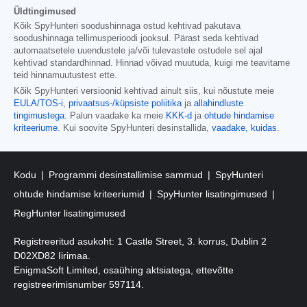
Üldtingimused
Kõik SpyHunteri soodushinnaga ostud kehtivad pakutava
soodushinnaga tellimusperioodi jooksul. Pärast seda kehtivad
automaatsetele uuendustele ja/või tulevastele ostudele sel ajal
kehtivad standardhinnad. Hinnad võivad muutuda, kuigi me teavitame
teid hinnamuutustest ette.
Kõik SpyHunteri versioonid kehtivad ainult siis, kui nõustute meie
EULA/TOS-i
,
privaatsus-/küpsiste poliitika
ja
allahindluste
tingimustega
. Palun vaadake ka meie
KKK-d
ja
ohtude hindamise
kriteeriume
. Kui soovite SpyHunteri desinstallida,
vaadake, kuidas
.
Kodu
Programmi desinstallimise sammud
SpyHunteri
ohtude hindamise kriteeriumid
SpyHunter lisatingimused
RegHunter lisatingimused
Registreeritud asukoht: 1 Castle Street, 3. korrus, Dublin 2
D02XD82 Iirimaa.
EnigmaSoft Limited, osaühing aktsiatega, ettevõtte
registreerimisnumber 597114.