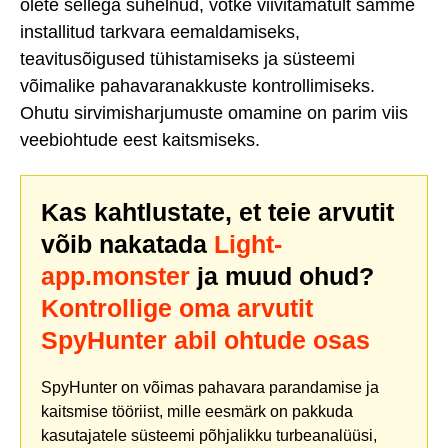
olete sellega suhelnud, võtke viivitamatult samme
installitud tarkvara eemaldamiseks,
teavitusõigused tühistamiseks ja süsteemi
võimalike pahavaranakkuste kontrollimiseks.
Ohutu sirvimisharjumuste omamine on parim viis
veebiohtude eest kaitsmiseks.
Kas kahtlustate, et teie arvutit
võib nakatada
Light-
app.monster
ja muud ohud?
Kontrollige oma arvutit
SpyHunter abil ohtude osas
SpyHunter on võimas pahavara parandamise ja
kaitsmise tööriist, mille eesmärk on pakkuda
kasutajatele süsteemi põhjalikku turbeanalüüsi,