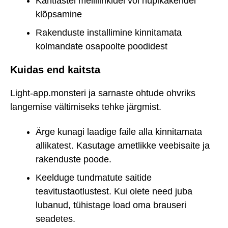
Kahtlastel meililinkidel või hüpikakendel
klõpsamine
Rakenduste installimine kinnitamata
kolmandate osapoolte poodidest
Kuidas end kaitsta
Light-app.monsteri ja sarnaste ohtude ohvriks
langemise vältimiseks tehke järgmist.
Ärge kunagi laadige faile alla kinnitamata
allikatest. Kasutage ametlikke veebisaite ja
rakenduste poode.
Keelduge tundmatute saitide
teavitustaotlustest. Kui olete need juba
lubanud, tühistage load oma brauseri
seadetes.