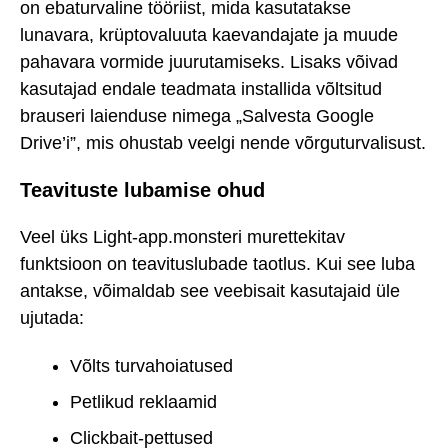
on ebaturvaline tööriist, mida kasutatakse
lunavara, krüptovaluuta kaevandajate ja muude
pahavara vormide juurutamiseks. Lisaks võivad
kasutajad endale teadmata installida võltsitud
brauseri laienduse nimega „Salvesta Google
Drive’i”, mis ohustab veelgi nende võrguturvalisust.
Teavituste lubamise ohud
Veel üks Light-app.monsteri murettekitav
funktsioon on teavituslubade taotlus. Kui see luba
antakse, võimaldab see veebisait kasutajaid üle
ujutada:
Võlts turvahoiatused
Petlikud reklaamid
Clickbait-pettused