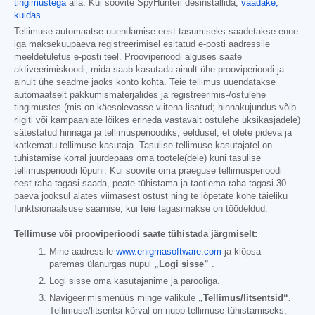
tingimustega
alla. Kui soovite SpyHunteri desinstallida,
vaadake,
kuidas
.
Tellimuse automaatse uuendamise eest tasumiseks saadetakse enne
iga maksekuupäeva registreerimisel esitatud e-posti aadressile
meeldetuletus e-posti teel. Prooviperioodi alguses saate
aktiveerimiskoodi, mida saab kasutada ainult ühe prooviperioodi ja
ainult ühe seadme jaoks konto kohta. Teie tellimus uuendatakse
automaatselt pakkumismaterjalides ja registreerimis-/ostulehe
tingimustes (mis on käesolevasse viitena lisatud; hinnakujundus võib
riigiti või kampaaniate lõikes erineda vastavalt ostulehe üksikasjadele)
sätestatud hinnaga ja tellimusperioodiks, eeldusel, et olete pideva ja
katkematu tellimuse kasutaja. Tasulise tellimuse kasutajatel on
tühistamise korral juurdepääs oma tootele(dele) kuni tasulise
tellimusperioodi lõpuni. Kui soovite oma praeguse tellimusperioodi
eest raha tagasi saada, peate tühistama ja taotlema raha tagasi 30
päeva jooksul alates viimasest ostust ning te lõpetate kohe täieliku
funktsionaalsuse saamise, kui teie tagasimakse on töödeldud.
Tellimuse või prooviperioodi saate tühistada järgmiselt:
Mine aadressile
www.enigmasoftware.com
ja klõpsa
paremas ülanurgas nupul
„Logi sisse”
.
Logi sisse oma kasutajanime ja parooliga.
Navigeerimismenüüs minge valikule
„Tellimus/litsentsid“.
Tellimuse/litsentsi kõrval on nupp tellimuse tühistamiseks,