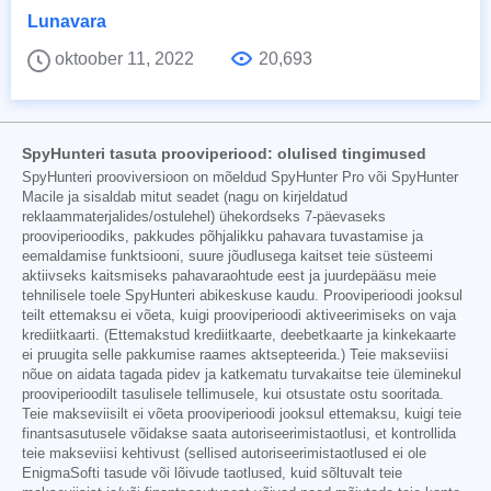
Lunavara
oktoober 11, 2022
20,693
SpyHunteri tasuta prooviperiood: olulised tingimused
SpyHunteri prooviversioon on mõeldud SpyHunter Pro või SpyHunter
Macile ja sisaldab mitut seadet (nagu on kirjeldatud
reklaammaterjalides/ostulehel) ühekordseks 7-päevaseks
prooviperioodiks, pakkudes põhjalikku pahavara tuvastamise ja
eemaldamise funktsiooni, suure jõudlusega kaitset teie süsteemi
aktiivseks kaitsmiseks pahavaraohtude eest ja juurdepääsu meie
tehnilisele toele SpyHunteri abikeskuse kaudu. Prooviperioodi jooksul
teilt ettemaksu ei võeta, kuigi prooviperioodi aktiveerimiseks on vaja
krediitkaarti. (Ettemakstud krediitkaarte, deebetkaarte ja kinkekaarte
ei pruugita selle pakkumise raames aktsepteerida.) Teie makseviisi
nõue on aidata tagada pidev ja katkematu turvakaitse teie üleminekul
prooviperioodilt tasulisele tellimusele, kui otsustate ostu sooritada.
Teie makseviisilt ei võeta prooviperioodi jooksul ettemaksu, kuigi teie
finantsasutusele võidakse saata autoriseerimistaotlusi, et kontrollida
teie makseviisi kehtivust (sellised autoriseerimistaotlused ei ole
EnigmaSofti tasude või lõivude taotlused, kuid sõltuvalt teie