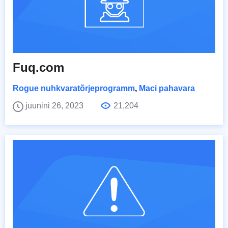
Fuq.com
Rogue nuhkvaratõrjeprogramm
,
Maci pahavara
juunini 26, 2023
21,204