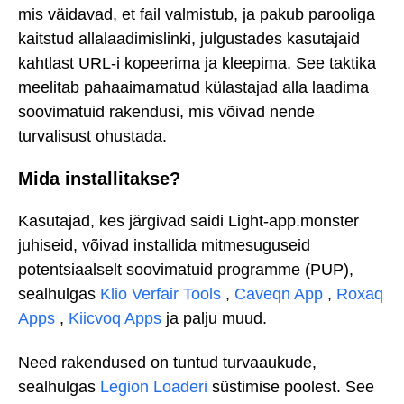
mis väidavad, et fail valmistub, ja pakub parooliga
kaitstud allalaadimislinki, julgustades kasutajaid
kahtlast URL-i kopeerima ja kleepima. See taktika
meelitab pahaaimamatud külastajad alla laadima
soovimatuid rakendusi, mis võivad nende
turvalisust ohustada.
Mida installitakse?
Kasutajad, kes järgivad saidi Light-app.monster
juhiseid, võivad installida mitmesuguseid
potentsiaalselt soovimatuid programme (PUP),
sealhulgas
Klio Verfair Tools
,
Caveqn App
,
Roxaq
Apps
,
Kiicvoq Apps
ja palju muud.
Need rakendused on tuntud turvaaukude,
sealhulgas
Legion Loaderi
süstimise poolest. See