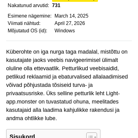
Nakatunud arvutid:
731
Esimene nägemine:
March 14, 2025
Viimati nähtud:
April 27, 2026
Mõjutatud OS (id):
Windows
Küberohte on iga nurga taga madalal, mistõttu on
kasutajate jaoks veebis navigeerimisel ülimalt
oluline olla ettevaatlik. Petturlikud veebisaidid,
petlikud reklaamid ja ebaturvalised allalaadimised
võivad põhjustada tõsiseid turva- ja
privaatsusriske. Üks selline petturlik leht Light-
app.monster on tuvastatud ohuna, meelitades
kasutajaid alla laadima kahjulikke rakendusi ja
andma ohtlikke lube.
Sisukord