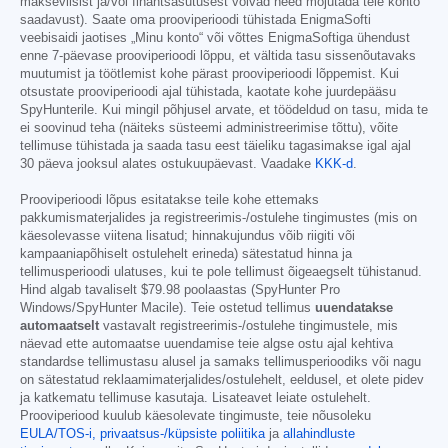
makseviisist ja/või finantsasutusest võivad need mõjutada teie konto
saadavust). Saate oma prooviperioodi tühistada EnigmaSofti
veebisaidi jaotises „Minu konto“ või võttes EnigmaSoftiga ühendust
enne 7-päevase prooviperioodi lõppu, et vältida tasu sissenõutavaks
muutumist ja töötlemist kohe pärast prooviperioodi lõppemist. Kui
otsustate prooviperioodi ajal tühistada, kaotate kohe juurdepääsu
SpyHunterile. Kui mingil põhjusel arvate, et töödeldud on tasu, mida te
ei soovinud teha (näiteks süsteemi administreerimise tõttu), võite
tellimuse tühistada ja saada tasu eest täieliku tagasimakse igal ajal
30 päeva jooksul alates ostukuupäevast. Vaadake
KKK-d
.
Prooviperioodi lõpus esitatakse teile kohe ettemaks
pakkumismaterjalides ja registreerimis-/ostulehe tingimustes (mis on
käesolevasse viitena lisatud; hinnakujundus võib riigiti või
kampaaniapõhiselt ostulehelt erineda) sätestatud hinna ja
tellimusperioodi ulatuses, kui te pole tellimust õigeaegselt tühistanud.
Hind algab tavaliselt
$79.98
poolaastas (SpyHunter Pro
Windows/SpyHunter Macile). Teie ostetud tellimus
uuendatakse
automaatselt
vastavalt registreerimis-/ostulehe tingimustele, mis
näevad ette automaatse uuendamise teie algse ostu ajal kehtiva
standardse tellimustasu alusel ja samaks tellimusperioodiks või nagu
on sätestatud reklaamimaterjalides/ostulehelt, eeldusel, et olete pidev
ja katkematu tellimuse kasutaja. Lisateavet leiate ostulehelt.
Prooviperiood kuulub käesolevate tingimuste, teie nõusoleku
EULA/TOS-i,
privaatsus-/küpsiste poliitika
ja
allahindluste