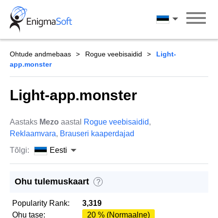
Skip
to
Eesti
content
Ohtude andmebaas
Rogue veebisaidid
Light-
app.monster
Light-app.monster
Aastaks
Mezo
aastal
Rogue veebisaidid
,
Reklaamvara
,
Brauseri kaaperdajad
Tõlgi:
Eesti
Ohu tulemuskaart
?
Popularity Rank:
3,319
Ohu tase:
20 % (Normaalne)