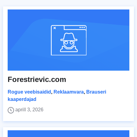
Forestrievic.com
Rogue veebisaidid
,
Reklaamvara
,
Brauseri
kaaperdajad
aprill 3, 2026