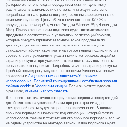
(которые включены сюда посредством ссылки; цены могут
различаться в зависимости от страны или акции, согласно
подробностям на странице покупки), если вы своевременно не
отменили подписку. Цены обычно начинаются от
$79.98
в
полугодовой период (SpyHunter Pro для Windows/SpyHunter для
Mac). Приобретенная вами подписка будет
автоматически
продлена
в соответствии с условиями регистрации/покупки,
которые предусматривают автоматическое продление по
действующей на момент вашей первоначальной покупки
стандартной абонентской плате на тот же период подписки или в
соответствии с условиями, указанными в материалах акции/на
странице покупки, при условии, что вы являетесь постоянным
пользователем подписки. Подробности см. на странице покупки.
Пробный период регулируется настоящими Условиями, вашим
согласием с
Лицензионным соглашением/Условиями
использования
,
Политикой конфиденциальности/использования
файлов cookie
и
Условиями скидки
. Если вы хотите удалить
SpyHunter,
узнайте, как это сделать
.
Для оплаты автоматического продления подписки перед каждой
датой платежа на указанный вами при регистрации адрес
электронной почты будет отправлено напоминание. В начале
пробного периода вы получите код активации, который можно
использовать только в течение одного пробного периода и только
на одном устройстве на учетную запись. Ваша подписка будет