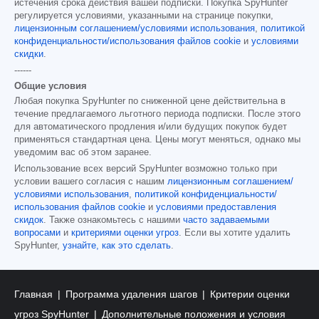
истечения срока действия вашей подписки. Покупка SpyHunter
регулируется условиями, указанными на странице покупки,
лицензионным соглашением/условиями использования
,
политикой
конфиденциальности/использования файлов cookie
и
условиями
скидки
.
------
Общие условия
Любая покупка SpyHunter по сниженной цене действительна в
течение предлагаемого льготного периода подписки. После этого
для автоматического продления и/или будущих покупок будет
применяться стандартная цена. Цены могут меняться, однако мы
уведомим вас об этом заранее.
Использование всех версий SpyHunter возможно только при
условии вашего согласия с нашим
лицензионным соглашением/
условиями использования
,
политикой конфиденциальности/
использования файлов cookie
и
условиями предоставления
скидок
. Также ознакомьтесь с нашими
часто задаваемыми
вопросами
и
критериями оценки угроз
. Если вы хотите удалить
SpyHunter,
узнайте, как это сделать
.
Главная
Программа удаления шагов
Критерии оценки
угроз SpyHunter
Дополнительные положения и условия