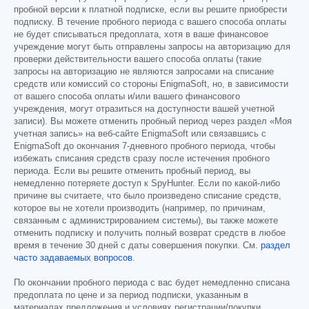
пробной версии к платной подписке, если вы решите приобрести
подписку. В течение пробного периода с вашего способа оплаты
не будет списываться предоплата, хотя в ваше финансовое
учреждение могут быть отправлены запросы на авторизацию для
проверки действительности вашего способа оплаты (такие
запросы на авторизацию не являются запросами на списание
средств или комиссий со стороны EnigmaSoft, но, в зависимости
от вашего способа оплаты и/или вашего финансового
учреждения, могут отразиться на доступности вашей учетной
записи). Вы можете отменить пробный период через раздел «Моя
учетная запись» на веб-сайте EnigmaSoft или связавшись с
EnigmaSoft до окончания 7-дневного пробного периода, чтобы
избежать списания средств сразу после истечения пробного
периода. Если вы решите отменить пробный период, вы
немедленно потеряете доступ к SpyHunter. Если по какой-либо
причине вы считаете, что было произведено списание средств,
которое вы не хотели производить (например, по причинам,
связанным с администрированием системы), вы также можете
отменить подписку и получить полный возврат средств в любое
время в течение 30 дней с даты совершения покупки. См.
раздел
часто задаваемых вопросов
.
По окончании пробного периода с вас будет немедленно списана
предоплата по цене и за период подписки, указанным в
материалах предложения и условиях регистрации/покупки