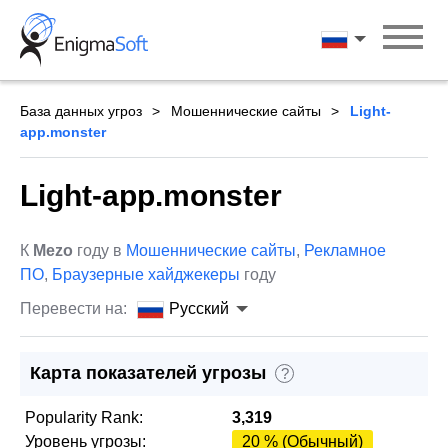
Skip
to
Русский
content
База данных угроз
Мошеннические сайты
Light-
app.monster
Light-app.monster
К
Mezo
году в
Мошеннические сайты
,
Рекламное
ПО
,
Браузерные хайджекеры
году
Перевести на:
Русский
Карта показателей угрозы
?
Popularity Rank:
3,319
Уровень угрозы:
20 % (Обычный)