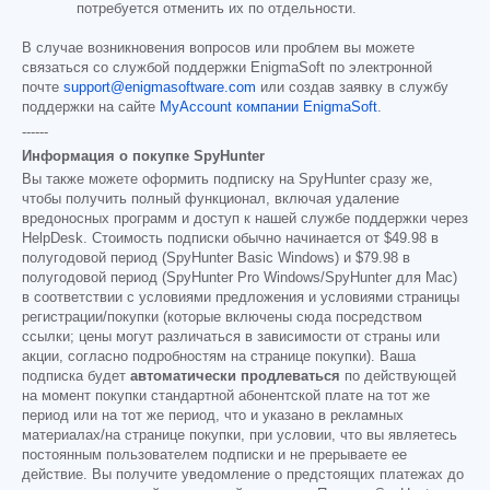
потребуется отменить их по отдельности.
В случае возникновения вопросов или проблем вы можете
связаться со службой поддержки EnigmaSoft по электронной
почте
support@enigmasoftware.com
или создав заявку в службу
поддержки на сайте
MyAccount компании EnigmaSoft
.
------
Информация о покупке SpyHunter
Вы также можете оформить подписку на SpyHunter сразу же,
чтобы получить полный функционал, включая удаление
вредоносных программ и доступ к нашей службе поддержки через
HelpDesk. Стоимость подписки обычно начинается от
$49.98
в
полугодовой период (SpyHunter Basic Windows) и
$79.98
в
полугодовой период (SpyHunter Pro Windows/SpyHunter для Mac)
в соответствии с условиями предложения и условиями страницы
регистрации/покупки (которые включены сюда посредством
ссылки; цены могут различаться в зависимости от страны или
акции, согласно подробностям на странице покупки). Ваша
подписка будет
автоматически продлеваться
по действующей
на момент покупки стандартной абонентской плате на тот же
период или на тот же период, что и указано в рекламных
материалах/на странице покупки, при условии, что вы являетесь
постоянным пользователем подписки и не прерываете ее
действие. Вы получите уведомление о предстоящих платежах до