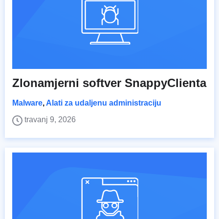
Zlonamjerni softver SnappyClienta
Malware
,
Alati za udaljenu administraciju
travanj 9, 2026