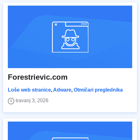
Forestrievic.com
Loše web stranice
,
Adware
,
Otmičari preglednika
travanj 3, 2026