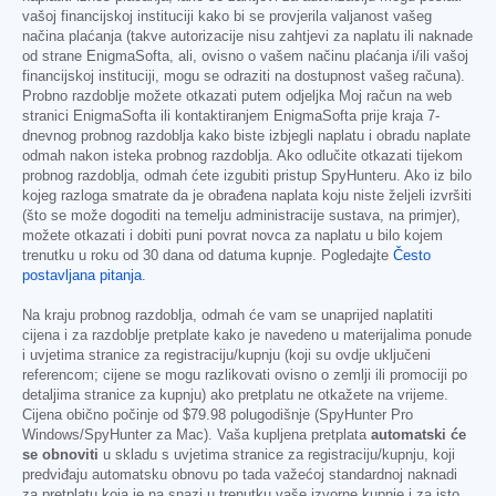
vašoj financijskoj instituciji kako bi se provjerila valjanost vašeg
načina plaćanja (takve autorizacije nisu zahtjevi za naplatu ili naknade
od strane EnigmaSofta, ali, ovisno o vašem načinu plaćanja i/ili vašoj
financijskoj instituciji, mogu se odraziti na dostupnost vašeg računa).
Probno razdoblje možete otkazati putem odjeljka Moj račun na web
stranici EnigmaSofta ili kontaktiranjem EnigmaSofta prije kraja 7-
dnevnog probnog razdoblja kako biste izbjegli naplatu i obradu naplate
odmah nakon isteka probnog razdoblja. Ako odlučite otkazati tijekom
probnog razdoblja, odmah ćete izgubiti pristup SpyHunteru. Ako iz bilo
kojeg razloga smatrate da je obrađena naplata koju niste željeli izvršiti
(što se može dogoditi na temelju administracije sustava, na primjer),
možete otkazati i dobiti puni povrat novca za naplatu u bilo kojem
trenutku u roku od 30 dana od datuma kupnje. Pogledajte
Često
postavljana pitanja
.
Na kraju probnog razdoblja, odmah će vam se unaprijed naplatiti
cijena i za razdoblje pretplate kako je navedeno u materijalima ponude
i uvjetima stranice za registraciju/kupnju (koji su ovdje uključeni
referencom; cijene se mogu razlikovati ovisno o zemlji ili promociji po
detaljima stranice za kupnju) ako pretplatu ne otkažete na vrijeme.
Cijena obično počinje od
$79.98
polugodišnje (SpyHunter Pro
Windows/SpyHunter za Mac). Vaša kupljena pretplata
automatski će
se obnoviti
u skladu s uvjetima stranice za registraciju/kupnju, koji
predviđaju automatsku obnovu po tada važećoj standardnoj naknadi
za pretplatu koja je na snazi u trenutku vaše izvorne kupnje i za isto