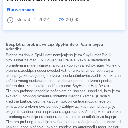
Ransomware
listopad 11, 2022
20,693
Besplatna probna verzija SpyHuntera: Važni uvjeti i
odredbe
Probno razdoblje SpyHunter namijenjeno je za SpyHunter Pro ili
SpyHunter za Mac i uključuje više uređaja (kako je navedeno u
promotivnim materijalima/stranici za kupnju) za jednokratno 7-dnevno
probno razdoblje, nudeći sveobuhvatnu funkcionalnost otkrivanja i
uklanjanja zlonamjernog softvera, visokoučinkovite zaštite za aktivnu
zaštitu vašeg sustava od prijetnji zlonamjernog softvera i pristup
našem timu za tehničku podršku putem SpyHunter HelpDeska.
Tijekom probnog razdoblja neće vam se naplatiti unaprijed, iako je za
aktivaciju probnog razdoblja potrebna kreditna kartica. (Prepaid
kreditne kartice, debitne kartice i poklon kartice možda neće biti
prihvaćene u okviru ove ponude.) Zahtjev za vaš način plaćanja je
osigurati kontinuiranu, neprekidnu sigurnosnu zaštitu tijekom prijelaza
s probnog razdoblja na plaćenu pretplatu ako se odlučite za kupnju.
Tijekom probnog razdoblja s vašeg načina plaćanja neće se unaprijed
naplatiti iznos plaćanja, iako se zahtjevi za autorizaciju mogu poslati