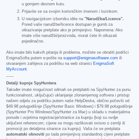
u gornjem desnom kutu.
Prijavite se sa svojim korisničkim imenom i lozinkom.
U navigacijskom izborniku idite na
"Narudžba/Licence".
Pored vaše narudžbe/licence dostupan je gumb za
otkazivanje pretplate ako je primjenjivo. Napomena: Ako
imate više narudžbi/proizvoda, morat ćete ih otkazati
pojedinačno.
Ako imate bilo kakvih pitanja ili problema, možete se obratiti podršci
EnigmaSofta putem e-pošte na
support@enigmasoftware.com
ili
otvaranjem zahtjeva za podršku na web stranici
EnigmaSoft
MyAccount
.
------
Detalji kupnje SpyHuntera
Također imate mogućnost odmah se pretplatiti na SpyHunter za punu
funkcionalnost, uključujući uklanjanje zlonamjernog softvera i pristup
našem odjelu za podršku putem naše HelpDeska, obično počevši od
$49.98
polugodišnje (SpyHunter Basic Windows) i
$79.98
polugodišnje
(SpyHunter Pro Windows/SpyHunter za Mac) u skladu s materijalima
ponude i uvjetima registracije/stranice za kupnju (koji su ovdje
uključeni referencom; cijene se mogu razlikovati ovisno o zemlji ili
promociji po detaljima stranice za kupnju). Vaša će se pretplata
automatski obnoviti
po tada primjenjivoj standardnoj cijeni pretplate