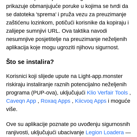
prikazuje obmanjujuće poruke u kojima se tvrdi da
se datoteka 'sprema' i pruža vezu za preuzimanje
zaštićenu lozinkom, potičući korisnike da kopiraju i
zalijepe sumnjivi URL. Ova taktika navodi
nesumnjive posjetitelje na preuzimanje neželjenih
aplikacija koje mogu ugroziti njihovu sigurnost.
Što se instalira?
Korisnici koji slijede upute na Light-app.monster
riskiraju instaliranje raznih potencijalno neželjenih
programa (PUP-ova), uključujući
Klio Verfair Tools
,
Caveqn App
,
Roxaq Apps
,
Kiicvoq Apps
i moguće
više.
Ove su aplikacije poznate po uvođenju sigurnosnih
ranjivosti, uključujući ubacivanje
Legion Loadera
—