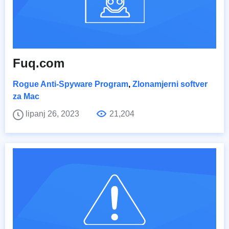
Fuq.com
Rogue Anti-Spyware Program
,
Zlonamjerni softver
za Mac
lipanj 26, 2023
21,204