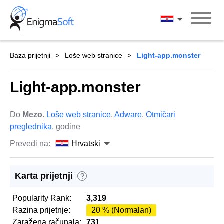
Skip
to
Hrvatski
content
Baza prijetnji
Loše web stranice
Light-app.monster
Light-app.monster
Do
Mezo.
Loše web stranice
,
Adware
,
Otmičari
preglednika
. godine
Prevedi na:
Hrvatski
Karta prijetnji
?
Popularity Rank:
3,319
Razina prijetnje:
20 % (Normalan)
Zaražena računala:
731