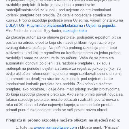
razdoblje pretplate ili kako je navedeno u promotivnim
materijalima/stranici za kupnju, pod uvjetom da ste kontinuirani
korisnik pretplate bez prekida. Za detalje pogledajte stranicu za
kupnju. Probno razdoblje podliježe ovim Uvjetima, vašem pristanku na
EULA/TOS
,
Pravilima o privatnosti/kolačićima
i
Uvjetima popusta
.
Ako želite deinstalirati SpyHunter,
saznajte kako
.
Za plaćanje automatske obnove pretplate, podsjetnik e-poštom bit će
poslan na adresu e-pošte koju ste naveli prilikom registracije prije
svakog datuma plaćanja. Na početku probnog razdoblja primit ćete
aktivacijski kod koji je ograničen na korištenje samo za jedno probno
razdoblje i samo za jedan uređaj po računu. Vaša će se pretplata
automatski obnoviti po cijeni i za razdoblje pretplate u skladu s
materijalima ponude i uvjetima stranice za registraciju/kupnju (koji su
ovdje uključeni referencom; cijene se mogu razlikovati ovisno o zemlji
ili promociji po detaljima stranice za kupnju), pod uvjetom da ste
kontinuirani korisnik pretplate bez prekida. Za korisnike plaćene
pretplate, ako otkažete, i dalje ćete imati pristup svojim proizvodima
do kraja razdoblja plaćene pretplate. Ako želite primiti povrat novca za
tekuće razdoblje pretplate, morate otkazati i zatražiti povrat novca u
roku od 30 dana od vaše najnovije kupnje, a odmah ćete prestati
primati punu funkcionalnost kada se vaš povrat novca obradi.
Pretplatu ili probno razdoblje možete otkazati na sljedeći način:
Idite na
www.enigmasoftware.com
i kliknite gumb
"Prijava"