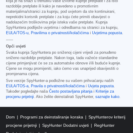
koja je na snazi u trenutku vaše izvorne kupnje pretplate i za isto
razdoblje pretplate ili kako je navedeno u promotivnim
materijalima/stranici za kupnju, pod uvjetom da ste kontinuirani,
neprekidni korisnik pretplate i za koju ćete primiti obavijest o
nadolazećim troškovima prije isteka vaše pretplate. Kupnja
SpyHuntera podliježe uvjetima i odredbama na stranici za kupnju,
EULA/TOS-u
,
Pravilima o privatnosti/kolačićima
i
Uvjetima popusta
.
------
Opći uvjeti
Svaka kupnja SpyHuntera po sniženoj cijeni vrijedi za ponuđeno
sniženo razdoblje pretplate. Nakon toga, tada važeće standardne
cijene primjenjivat će se za automatske obnove i/ili buduće kupnje.
Cijene se mogu promijeniti, iako ćemo vas unaprijed obavijestiti o
promjenama cijena.
Sve verzije SpyHunter-a podložne su vašem prihvaćanju naših
EULA/TOS-a
,
Pravila o privatnosti/kolačićima
i
Uvjeta popusta
.
Također pogledajte naša
Često postavljana pitanja
i
Kriterije za
procjenu prijetnji
. Ako želite deinstalirati SpyHunter,
saznajte kako
.
Dom
Programi za deinstaliranje koraka
SpyHunterov kriterij
procjene prijetnji
SpyHunter Dodatni uvjeti
RegHunter