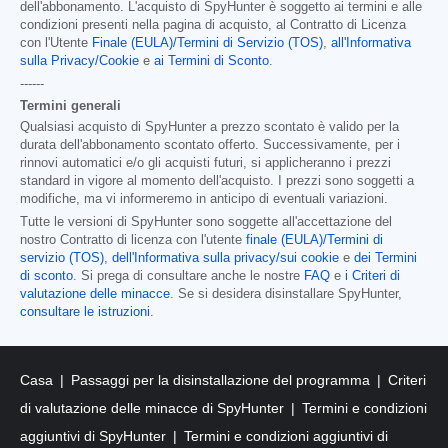
dell'abbonamento. L'acquisto di SpyHunter è soggetto ai termini e alle
condizioni presenti nella pagina di acquisto, al Contratto di Licenza
con l'Utente
Finale (EULA)/Termini di Servizio (TOS)
,
all'Informativa
sulla Privacy/Cookie
e
ai Termini di Sconto
.
------
Termini generali
Qualsiasi acquisto di SpyHunter a prezzo scontato è valido per la
durata dell'abbonamento scontato offerto. Successivamente, per i
rinnovi automatici e/o gli acquisti futuri, si applicheranno i prezzi
standard in vigore al momento dell'acquisto. I prezzi sono soggetti a
modifiche, ma vi informeremo in anticipo di eventuali variazioni.
Tutte le versioni di SpyHunter sono soggette all'accettazione del
nostro Contratto di licenza con l'utente
finale (EULA)/Termini di
servizio (TOS)
,
dell'Informativa sulla privacy/sui cookie
e
dei Termini
di sconto
. Si prega di consultare anche le nostre
FAQ
e
i Criteri di
valutazione delle minacce
. Se si desidera disinstallare SpyHunter,
consultare le istruzioni
.
Casa
Passaggi per la disinstallazione del programma
Criteri
di valutazione delle minacce di SpyHunter
Termini e condizioni
aggiuntivi di SpyHunter
Termini e condizioni aggiuntivi di