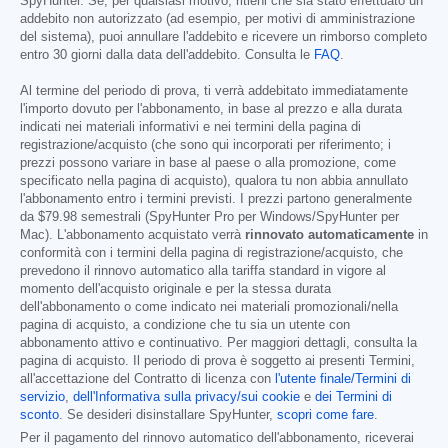
SpyHunter. Se, per qualsiasi motivo, ritieni che sia stato effettuato un
addebito non autorizzato (ad esempio, per motivi di amministrazione
del sistema), puoi annullare l'addebito e ricevere un rimborso completo
entro 30 giorni dalla data dell'addebito. Consulta le
FAQ
.
Al termine del periodo di prova, ti verrà addebitato immediatamente
l'importo dovuto per l'abbonamento, in base al prezzo e alla durata
indicati nei materiali informativi e nei termini della pagina di
registrazione/acquisto (che sono qui incorporati per riferimento; i
prezzi possono variare in base al paese o alla promozione, come
specificato nella pagina di acquisto), qualora tu non abbia annullato
l'abbonamento entro i termini previsti. I prezzi partono generalmente
da
$79.98
semestrali (SpyHunter Pro per Windows/SpyHunter per
Mac). L'abbonamento acquistato verrà
rinnovato automaticamente
in
conformità con i termini della pagina di registrazione/acquisto, che
prevedono il rinnovo automatico alla tariffa standard in vigore al
momento dell'acquisto originale e per la stessa durata
dell'abbonamento o come indicato nei materiali promozionali/nella
pagina di acquisto, a condizione che tu sia un utente con
abbonamento attivo e continuativo. Per maggiori dettagli, consulta la
pagina di acquisto. Il periodo di prova è soggetto ai presenti Termini,
all'accettazione del Contratto di licenza con
l'utente finale/Termini di
servizio
,
dell'Informativa sulla privacy/sui cookie
e
dei Termini di
sconto
. Se desideri disinstallare SpyHunter,
scopri come fare
.
Per il pagamento del rinnovo automatico dell'abbonamento, riceverai