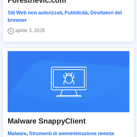
Forestrievic.com
Siti Web non autorizzati
,
Pubblicità
,
Dirottatori del
browser
aprile 3, 2026
Malware SnappyClient
Malware
,
Strumenti di amministrazione remota