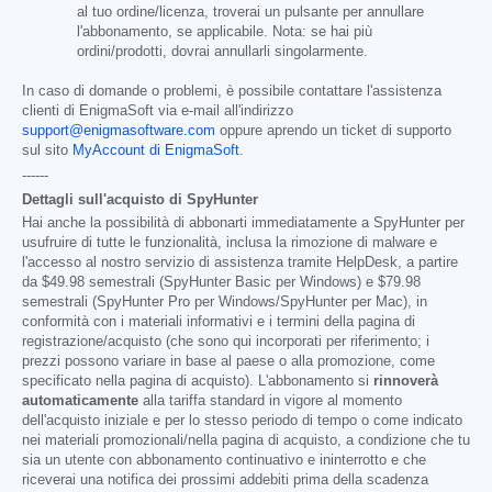
al tuo ordine/licenza, troverai un pulsante per annullare
l'abbonamento, se applicabile. Nota: se hai più
ordini/prodotti, dovrai annullarli singolarmente.
In caso di domande o problemi, è possibile contattare l'assistenza
clienti di EnigmaSoft via e-mail all'indirizzo
support@enigmasoftware.com
oppure aprendo un ticket di supporto
sul sito
MyAccount di EnigmaSoft
.
------
Dettagli sull'acquisto di SpyHunter
Hai anche la possibilità di abbonarti immediatamente a SpyHunter per
usufruire di tutte le funzionalità, inclusa la rimozione di malware e
l'accesso al nostro servizio di assistenza tramite HelpDesk, a partire
da
$49.98
semestrali (SpyHunter Basic per Windows) e
$79.98
semestrali (SpyHunter Pro per Windows/SpyHunter per Mac), in
conformità con i materiali informativi e i termini della pagina di
registrazione/acquisto (che sono qui incorporati per riferimento; i
prezzi possono variare in base al paese o alla promozione, come
specificato nella pagina di acquisto). L'abbonamento si
rinnoverà
automaticamente
alla tariffa standard in vigore al momento
dell'acquisto iniziale e per lo stesso periodo di tempo o come indicato
nei materiali promozionali/nella pagina di acquisto, a condizione che tu
sia un utente con abbonamento continuativo e ininterrotto e che
riceverai una notifica dei prossimi addebiti prima della scadenza