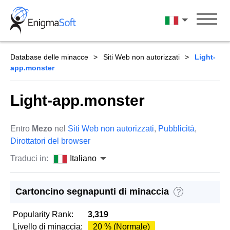
Skip
to
Italiano
content
Database delle minacce
Siti Web non autorizzati
Light-
app.monster
Light-app.monster
Entro
Mezo
nel
Siti Web non autorizzati
,
Pubblicità
,
Dirottatori del browser
Traduci in:
Italiano
Cartoncino segnapunti di minaccia
?
Popularity Rank:
3,319
Livello di minaccia:
20 % (Normale)