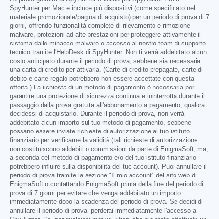
SpyHunter per Mac e include più dispositivi (come specificato nel
materiale promozionale/pagina di acquisto) per un periodo di prova di 7
giorni, offrendo funzionalità complete di rilevamento e rimozione
malware, protezioni ad alte prestazioni per proteggere attivamente il
sistema dalle minacce malware e accesso al nostro team di supporto
tecnico tramite l'HelpDesk di SpyHunter. Non ti verrà addebitato alcun
costo anticipato durante il periodo di prova, sebbene sia necessaria
una carta di credito per attivarla. (Carte di credito prepagate, carte di
debito e carte regalo potrebbero non essere accettate con questa
offerta.) La richiesta di un metodo di pagamento è necessaria per
garantire una protezione di sicurezza continua e ininterrotta durante il
passaggio dalla prova gratuita all'abbonamento a pagamento, qualora
decidessi di acquistarlo. Durante il periodo di prova, non verrà
addebitato alcun importo sul tuo metodo di pagamento, sebbene
possano essere inviate richieste di autorizzazione al tuo istituto
finanziario per verificarne la validità (tali richieste di autorizzazione
non costituiscono addebiti o commissioni da parte di EnigmaSoft, ma,
a seconda del metodo di pagamento e/o del tuo istituto finanziario,
potrebbero influire sulla disponibilità del tuo account). Puoi annullare il
periodo di prova tramite la sezione "Il mio account" del sito web di
EnigmaSoft o contattando EnigmaSoft prima della fine del periodo di
prova di 7 giorni per evitare che venga addebitato un importo
immediatamente dopo la scadenza del periodo di prova. Se decidi di
annullare il periodo di prova, perderai immediatamente l'accesso a