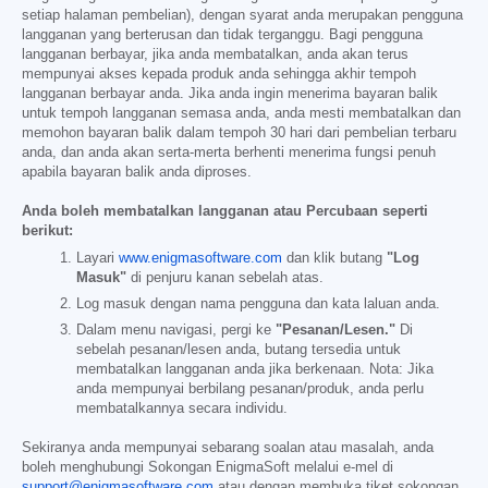
setiap halaman pembelian), dengan syarat anda merupakan pengguna
langganan yang berterusan dan tidak terganggu. Bagi pengguna
langganan berbayar, jika anda membatalkan, anda akan terus
mempunyai akses kepada produk anda sehingga akhir tempoh
langganan berbayar anda. Jika anda ingin menerima bayaran balik
untuk tempoh langganan semasa anda, anda mesti membatalkan dan
memohon bayaran balik dalam tempoh 30 hari dari pembelian terbaru
anda, dan anda akan serta-merta berhenti menerima fungsi penuh
apabila bayaran balik anda diproses.
Anda boleh membatalkan langganan atau Percubaan seperti
berikut:
Layari
www.enigmasoftware.com
dan klik butang
"Log
Masuk"
di penjuru kanan sebelah atas.
Log masuk dengan nama pengguna dan kata laluan anda.
Dalam menu navigasi, pergi ke
"Pesanan/Lesen."
Di
sebelah pesanan/lesen anda, butang tersedia untuk
membatalkan langganan anda jika berkenaan. Nota: Jika
anda mempunyai berbilang pesanan/produk, anda perlu
membatalkannya secara individu.
Sekiranya anda mempunyai sebarang soalan atau masalah, anda
boleh menghubungi Sokongan EnigmaSoft melalui e-mel di
support@enigmasoftware.com
atau dengan membuka tiket sokongan