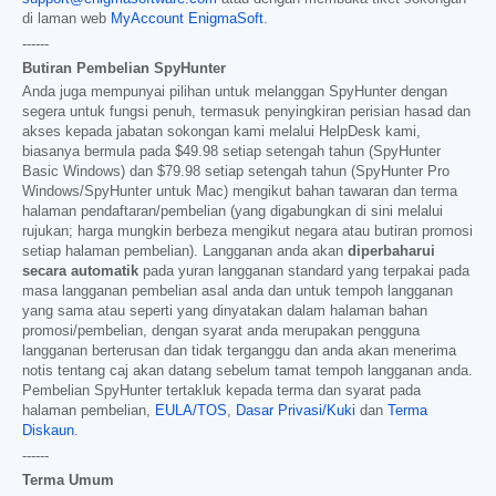
di laman web
MyAccount EnigmaSoft
.
------
Butiran Pembelian SpyHunter
Anda juga mempunyai pilihan untuk melanggan SpyHunter dengan
segera untuk fungsi penuh, termasuk penyingkiran perisian hasad dan
akses kepada jabatan sokongan kami melalui HelpDesk kami,
biasanya bermula pada
$49.98
setiap setengah tahun (SpyHunter
Basic Windows) dan
$79.98
setiap setengah tahun (SpyHunter Pro
Windows/SpyHunter untuk Mac) mengikut bahan tawaran dan terma
halaman pendaftaran/pembelian (yang digabungkan di sini melalui
rujukan; harga mungkin berbeza mengikut negara atau butiran promosi
setiap halaman pembelian). Langganan anda akan
diperbaharui
secara automatik
pada yuran langganan standard yang terpakai pada
masa langganan pembelian asal anda dan untuk tempoh langganan
yang sama atau seperti yang dinyatakan dalam halaman bahan
promosi/pembelian, dengan syarat anda merupakan pengguna
langganan berterusan dan tidak terganggu dan anda akan menerima
notis tentang caj akan datang sebelum tamat tempoh langganan anda.
Pembelian SpyHunter tertakluk kepada terma dan syarat pada
halaman pembelian,
EULA/TOS
,
Dasar Privasi/Kuki
dan
Terma
Diskaun
.
------
Terma Umum