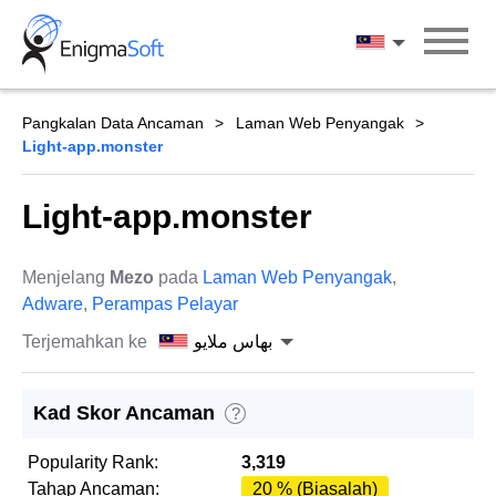
Skip
to
بهاس ملايو
content
Pangkalan Data Ancaman
Laman Web Penyangak
Light-app.monster
Light-app.monster
Menjelang
Mezo
pada
Laman Web Penyangak
,
Adware
,
Perampas Pelayar
Terjemahkan ke
بهاس ملايو
Kad Skor Ancaman
?
Popularity Rank:
3,319
Tahap Ancaman:
20 % (Biasalah)