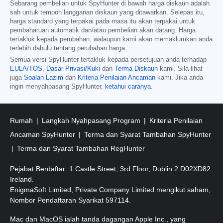
Sebarang pembelian untuk SpyHunter di bawah harga diskaun adalah
sah untuk tempoh langganan diskaun yang ditawarkan. Selepas itu,
harga standard yang terpakai pada masa itu akan terpakai untuk
pembaharuan automatik dan/atau pembelian akan datang. Harga
tertakluk kepada perubahan, walaupun kami akan memaklumkan anda
terlebih dahulu tentang perubahan harga.
Semua versi SpyHunter tertakluk kepada persetujuan anda terhadap
EULA/TOS
,
Dasar Privasi/Kuki
dan
Terma Diskaun
kami. Sila lihat
juga
Soalan Lazim
dan
Kriteria Penilaian Ancaman
kami. Jika anda
ingin menyahpasang SpyHunter,
ketahui caranya
.
Rumah
Langkah Nyahpasang Program
Kriteria Penilaian
Ancaman SpyHunter
Terma dan Syarat Tambahan SpyHunter
Terma dan Syarat Tambahan RegHunter
Pejabat Berdaftar: 1 Castle Street, 3rd Floor, Dublin 2 D02XD82
Ireland.
EnigmaSoft Limited, Private Company Limited mengikut saham,
Nombor Pendaftaran Syarikat 597114.
Mac dan MacOS ialah tanda dagangan Apple Inc., yang