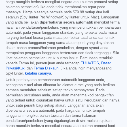
harga mungkin berbeza mengikut negara atau butiran promosi setiap
halaman pembelian) jika anda tidak membatalkan tepat pada
masanya. Harga biasanya bermula pada
$79.98
setiap dua kali
setahun (SpyHunter Pro Windows/SpyHunter untuk Mac). Langganan
yang anda beli akan
diperbaharui secara automatik
mengikut terma
halaman pendaftaran/pembelian, yang memperuntukkan pembaharuan
automatik pada yuran langganan standard yang terpakai pada masa
itu yang berkuat kuasa pada masa pembelian asal anda dan untuk
tempoh masa langganan yang sama atau seperti yang dinyatakan
dalam bahan promosi/halaman pembelian, dengan syarat anda
merupakan pengguna langganan berterusan dan tidak terganggu. Sila
lihat halaman pembelian untuk butiran lanjut. Percubaan tertakluk
kepada Terma ini, persetujuan anda terhadap
EULA/TOS
,
Dasar
Privasi/Kuki
dan
Terma Diskaun
. Jika anda ingin menyahpasang
SpyHunter,
ketahui caranya
.
Untuk pembayaran pembaharuan automatik langganan anda,
peringatan e-mel akan dihantar ke alamat e-mel yang anda berikan
semasa mendaftar sebelum setiap tarikh pembayaran. Pada
permulaan percubaan anda, anda akan menerima kod pengaktifan
yang terhad untuk digunakan hanya untuk satu Percubaan dan hanya
untuk satu peranti bagi setiap akaun. Langganan anda akan
diperbaharui secara automatik pada harga dan untuk tempoh
langganan mengikut bahan tawaran dan terma halaman
pendaftaran/pembelian (yang digabungkan di sini melalui rujukan;
harga mungkin berbeza mengikut negara atau butiran promosi bagi