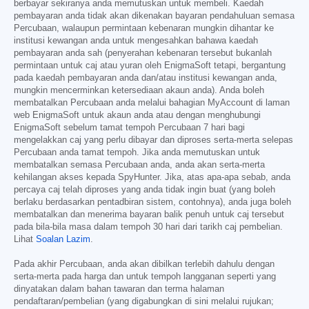
berbayar sekiranya anda memutuskan untuk membeli. Kaedah
pembayaran anda tidak akan dikenakan bayaran pendahuluan semasa
Percubaan, walaupun permintaan kebenaran mungkin dihantar ke
institusi kewangan anda untuk mengesahkan bahawa kaedah
pembayaran anda sah (penyerahan kebenaran tersebut bukanlah
permintaan untuk caj atau yuran oleh EnigmaSoft tetapi, bergantung
pada kaedah pembayaran anda dan/atau institusi kewangan anda,
mungkin mencerminkan ketersediaan akaun anda). Anda boleh
membatalkan Percubaan anda melalui bahagian MyAccount di laman
web EnigmaSoft untuk akaun anda atau dengan menghubungi
EnigmaSoft sebelum tamat tempoh Percubaan 7 hari bagi
mengelakkan caj yang perlu dibayar dan diproses serta-merta selepas
Percubaan anda tamat tempoh. Jika anda memutuskan untuk
membatalkan semasa Percubaan anda, anda akan serta-merta
kehilangan akses kepada SpyHunter. Jika, atas apa-apa sebab, anda
percaya caj telah diproses yang anda tidak ingin buat (yang boleh
berlaku berdasarkan pentadbiran sistem, contohnya), anda juga boleh
membatalkan dan menerima bayaran balik penuh untuk caj tersebut
pada bila-bila masa dalam tempoh 30 hari dari tarikh caj pembelian.
Lihat
Soalan Lazim
.
Pada akhir Percubaan, anda akan dibilkan terlebih dahulu dengan
serta-merta pada harga dan untuk tempoh langganan seperti yang
dinyatakan dalam bahan tawaran dan terma halaman
pendaftaran/pembelian (yang digabungkan di sini melalui rujukan;