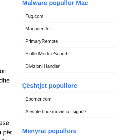
Malware popullor Mac
Fuq.com
ManagerUnit
PrimaryRemote
SkilledModuleSearch
Divizioni Handler
ton
 dhe
Çështjet popullore
Eporner.com
A është Lookmovie.io i sigurt?
uese
Mënyrat popullore
m për