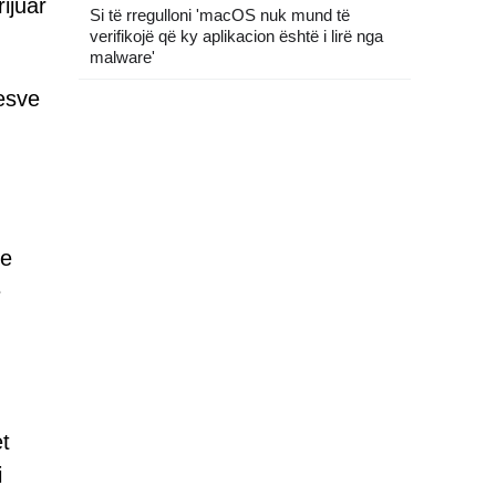
ijuar
Si të rregulloni 'macOS nuk mund të
verifikojë që ky aplikacion është i lirë nga
malware'
uesve
me
e
t
i