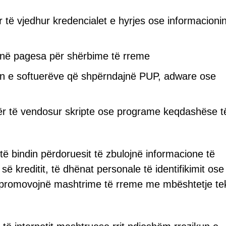
r të vjedhur kredencialet e hyrjes ose informacioni
jnë pagesa për shërbime të rreme
in e softuerëve që shpërndajnë PUP, adware ose
për të vendosur skripte ose programe keqdashëse t
të bindin përdoruesit të zbulojnë informacione të
ë kreditit, të dhënat personale të identifikimit ose
të promovojnë mashtrime të rreme me mbështetje te