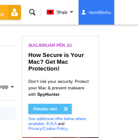
Kërko
Shqip
Identifikohu
cë
SUGJERUAR PËR JU
How Secure is Your
Mac? Get Mac
Protection!
Don't risk your security. Protect
hqip
your Mac & prevent malware
with
SpyHunter
.
Shkarko tani
See additional offer below where
available.
EULA
and
Privacy/Cookie Policy
.