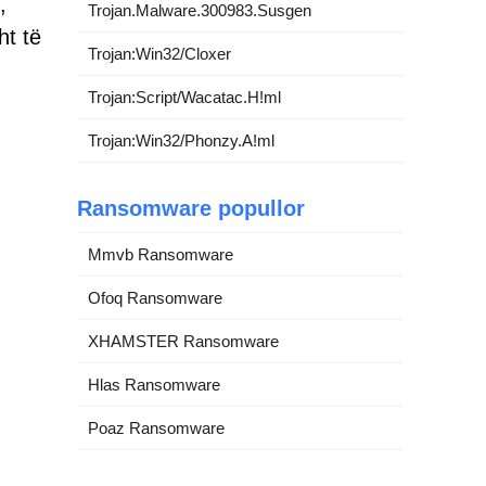
,
Trojan.Malware.300983.Susgen
ht të
Trojan:Win32/Cloxer
Trojan:Script/Wacatac.H!ml
Trojan:Win32/Phonzy.A!ml
Ransomware popullor
Mmvb Ransomware
Ofoq Ransomware
XHAMSTER Ransomware
Hlas Ransomware
Poaz Ransomware