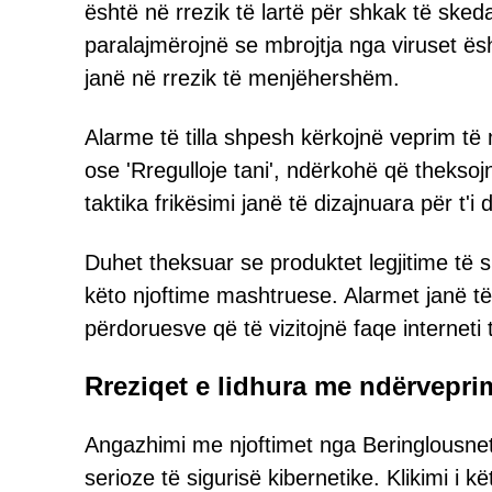
është në rrezik të lartë për shkak të ske
paralajmërojnë se mbrojtja nga viruset ës
janë në rrezik të menjëhershëm.
Alarme të tilla shpesh kërkojnë veprim të
ose 'Rregulloje tani', ndërkohë që thekso
taktika frikësimi janë të dizajnuara për t'
Duhet theksuar se produktet legjitime të s
këto njoftime mashtruese. Alarmet janë të
përdoruesve që të vizitojnë faqe interneti 
Rreziqet e lidhura me ndërvepri
Angazhimi me njoftimet nga Beringlousne
serioze të sigurisë kibernetike. Klikimi i kë