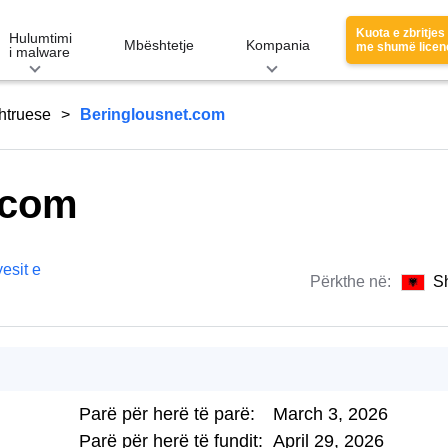
Kuota e zbritjes
Hulumtimi
Mbështetje
Kompania
me shumë licen
i malware
htruese
Beringlousnet.com
.com
esit e
Përkthe në:
S
Parë për herë të parë:
March 3, 2026
Parë për herë të fundit:
April 29, 2026