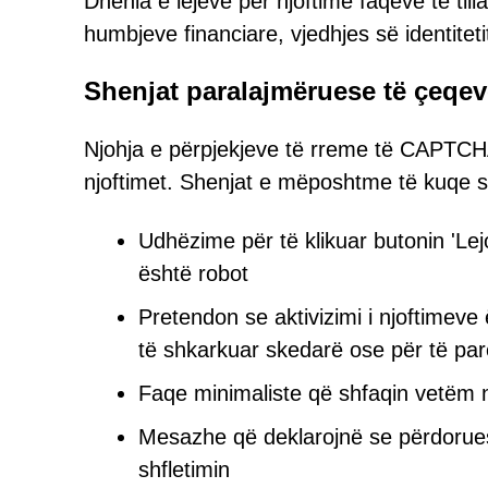
Dhënia e lejeve për njoftime faqeve të till
humbjeve financiare, vjedhjes së identitet
Shenjat paralajmëruese të çeq
Njohja e përpjekjeve të rreme të CAPTCH
njoftimet. Shenjat e mëposhtme të kuqe 
Udhëzime për të klikuar butonin 'Lejo
është robot
Pretendon se aktivizimi i njoftimev
të shkarkuar skedarë ose për të par
Faqe minimaliste që shfaqin vetëm 
Mesazhe që deklarojnë se përdoruesi
shfletimin