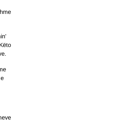
eshme
in'
 Këto
ve.
 me
 e
imeve