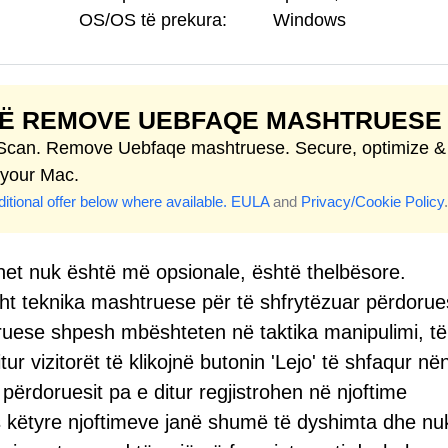
OS/OS të prekura:
Windows
TË REMOVE UEBFAQE MASHTRUESE
 Scan. Remove Uebfaqe mashtruese. Secure, optimize &
 your Mac.
itional offer below where available.
EULA
and
Privacy/Cookie Policy
.
rnet nuk është më opsionale, është thelbësore.
sht teknika mashtruese për të shfrytëzuar përdorues
ese shpesh mbështeten në taktika manipulimi, të t
r vizitorët të klikojnë butonin 'Lejo' të shfaqur në
përdoruesit pa e ditur regjistrohen në njoftime
këtyre njoftimeve janë shumë të dyshimta dhe nu