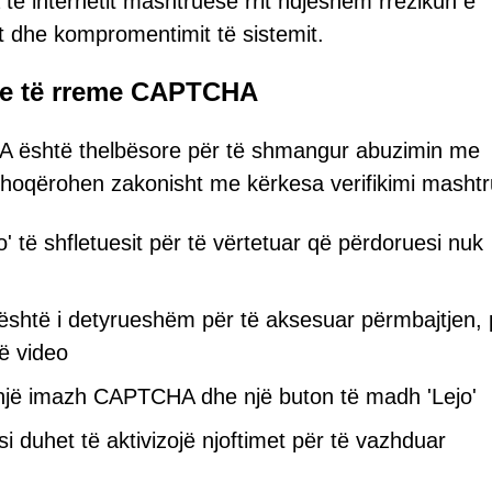
a të internetit mashtruese rrit ndjeshëm rrezikun e
it dhe kompromentimit të sistemit.
eve të rreme CAPTCHA
A është thelbësore për të shmangur abuzimin me
shoqërohen zakonisht me kërkesa verifikimi masht
' të shfletuesit për të vërtetuar që përdoruesi nuk
e është i detyrueshëm për të aksesuar përmbajtjen, 
ë video
një imazh CAPTCHA dhe një buton të madh 'Lejo'
 duhet të aktivizojë njoftimet për të vazhduar