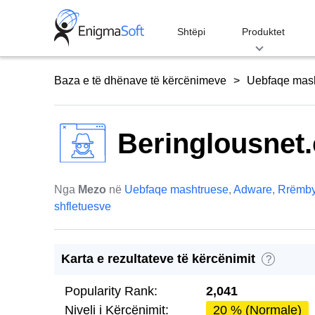
Skip
to
Shtëpi
Produktet
content
Baza e të dhënave të kërcënimeve
Uebfaqe mas
Beringlousnet
Nga
Mezo
në
Uebfaqe mashtruese
,
Adware
,
Rrëmby
shfletuesve
Karta e rezultateve të kërcënimit
?
Popularity Rank:
2,041
Niveli i Kërcënimit:
20 % (Normale)