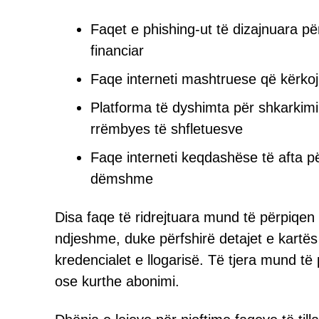
Faqet e phishing-ut të dizajnuara pë
financiar
Faqe interneti mashtruese që kërko
Platforma të dyshimta për shkarkim
rrëmbyes të shfletuesve
Faqe interneti keqdashëse të afta 
dëmshme
Disa faqe të ridrejtuara mund të përpiqen 
ndjeshme, duke përfshirë detajet e kartës s
kredencialet e llogarisë. Të tjera mund 
ose kurthe abonimi.