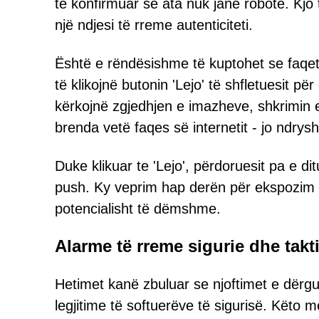
të konfirmuar se ata nuk janë robotë. Kjo 
një ndjesi të rreme autenticiteti.
Është e rëndësishme të kuptohet se faqet 
të klikojnë butonin 'Lejo' të shfletuesit p
kërkojnë zgjedhjen e imazheve, shkrimin e
brenda vetë faqes së internetit - jo ndrysh
Duke klikuar te 'Lejo', përdoruesit pa e d
push. Ky veprim hap derën për ekspozim
potencialisht të dëmshme.
Alarme të rreme sigurie dhe takti
Hetimet kanë zbuluar se njoftimet e dërg
legjitime të softuerëve të sigurisë. Këto