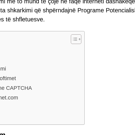
imi me to mund të çojë në faqe interneti dashakeqe
ta shkarkimi që shpërndajnë Programe Potencialis
 të shfletuesve.
imi
oftimet
reme CAPTCHA
snet.com
om