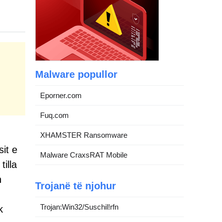
Malware popullor
Eporner.com
Fuq.com
XHAMSTER Ransomware
it e
Malware CraxsRAT Mobile
illa
n
Trojanë të njohur
Trojan:Win32/Suschil!rfn
k