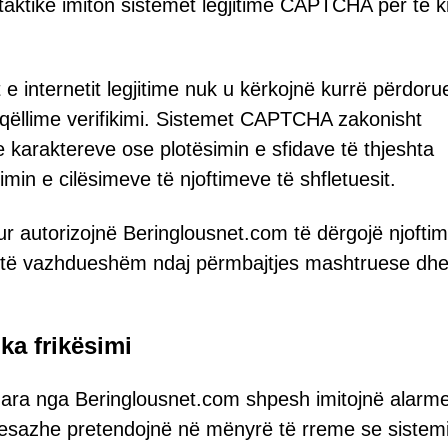
taktikë imiton sistemet legjitime CAPTCHA për të kr
e internetit legjitime nuk u kërkojnë kurrë përdor
ër qëllime verifikimi. Sistemet CAPTCHA zakonisht
 karaktereve ose plotësimin e sfidave të thjeshta
imin e cilësimeve të njoftimeve të shfletuesit.
itur autorizojnë Beringlousnet.com të dërgojë njofti
 të vazhdueshëm ndaj përmbajtjes mashtruese dh
ka frikësimi
uara nga Beringlousnet.com shpesh imitojnë alarme
 mesazhe pretendojnë në mënyrë të rreme se sistem