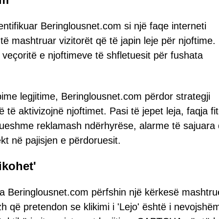
entifikuar Beringlousnet.com si një faqe interneti
ë mashtruar vizitorët që të japin leje për njoftime.
ë veçoritë e njoftimeve të shfletuesit për fushata
ime legjitime, Beringlousnet.com përdor strategji
të aktivizojnë njoftimet. Pasi të jepet leja, faqja fi
zhdueshme reklamash ndërhyrëse, alarme të sajuara
t në pajisjen e përdoruesit.
ikohet'
ga Beringlousnet.com përfshin një kërkesë mashtr
zh që pretendon se klikimi i 'Lejo' është i nevojshë