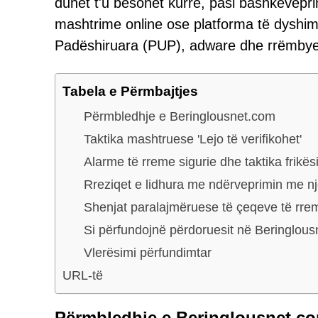
duhet t'u besohet kurrë, pasi bashkëvepr
mashtrime online ose platforma të dyshim
Padëshiruara (PUP), adware dhe rrëmbyes
Tabela e Përmbajtjes
Përmbledhje e Beringlousnet.com
Taktika mashtruese 'Lejo të verifikohet'
Alarme të rreme sigurie dhe taktika frikës
Rreziqet e lidhura me ndërveprimin me nj
Shenjat paralajmëruese të çeqeve të r
Si përfundojnë përdoruesit në Beringlou
Vlerësimi përfundimtar
URL-të
Përmbledhje e Beringlousnet.c