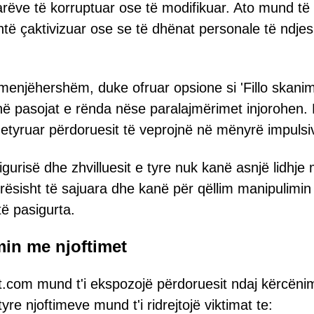
darëve të korruptuar ose të modifikuar. Ato mund të
htë çaktivizuar ose se të dhënat personale të ndj
 menjëhershëm, duke ofruar opsione si 'Fillo skanim
jnë pasojat e rënda nëse paralajmërimet injorohen.
i detyruar përdoruesit të veprojnë në mënyrë impulsi
igurisë dhe zhvilluesit e tyre nuk kanë asnjë lidhje
rësisht të sajuara dhe kanë për qëllim manipulimin
të pasigurta.
min me njoftimet
t.com mund t'i ekspozojë përdoruesit ndaj kërcën
tyre njoftimeve mund t'i ridrejtojë viktimat te: