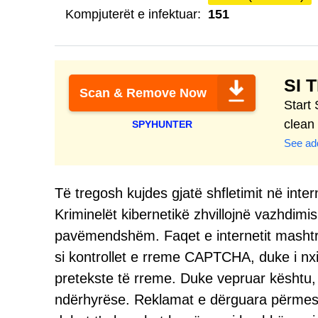
Kompjuterët e infektuar:
151
SI 
Scan & Remove Now
Start
clean
SPYHUNTER
See add
Të tregosh kujdes gjatë shfletimit në inte
Kriminelët kibernetikë zhvillojnë vazhdimi
pavëmendshëm. Faqet e internetit mashtru
si kontrollet e rreme CAPTCHA, duke i nxitu
pretekste të rreme. Duke vepruar kështu, 
ndërhyrëse. Reklamat e dërguara përmes 