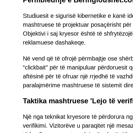
Studiuesit e sigurisë kibernetike e kanë id
mashtruese të projektuar posaçërisht për t
Objektivi i saj kryesor është të shfrytëzoj
reklamuese dashakeqe.
Në vend që të ofrojë përmbajtje ose shërb
“clickbait” për të manipuluar përdoruesit që 
aftësinë për të ofruar një rrjedhë të va
paralajmërime mashtruese të sistemit direk
Taktika mashtruese 'Lejo të verif
Një nga teknikat kryesore të përdorura n
verifikimi. Vizitorëve u paraqitet një mesa