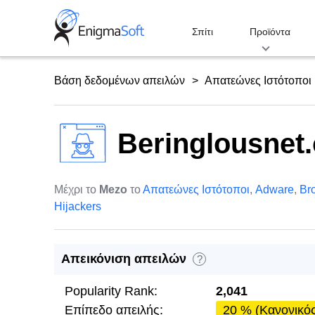
Skip
to
Σπίτι
Προϊόντα
content
Βάση δεδομένων απειλών
Απατεώνες Ιστότοποι
Beringlousnet
Μέχρι το
Mezo
το
Απατεώνες Ιστότοποι
,
Adware
,
Br
Hijackers
Απεικόνιση απειλών
?
Popularity Rank:
2,041
Επίπεδο απειλής:
20 % (Κανονικό