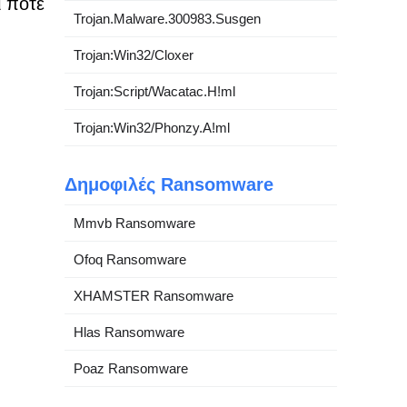
ι ποτέ
Trojan.Malware.300983.Susgen
Trojan:Win32/Cloxer
Trojan:Script/Wacatac.H!ml
Trojan:Win32/Phonzy.A!ml
Δημοφιλές Ransomware
Mmvb Ransomware
Ofoq Ransomware
XHAMSTER Ransomware
Hlas Ransomware
Poaz Ransomware