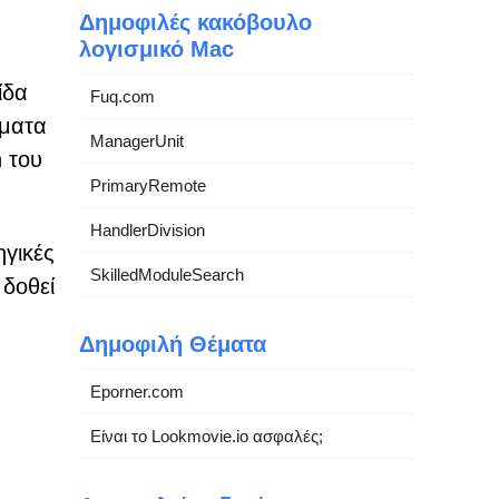
Δημοφιλές κακόβουλο
λογισμικό Mac
ίδα
Fuq.com
ώματα
ManagerUnit
h του
PrimaryRemote
HandlerDivision
ηγικές
SkilledModuleSearch
 δοθεί
Δημοφιλή Θέματα
Eporner.com
Είναι το Lookmovie.io ασφαλές;