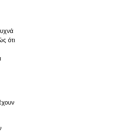
συχνά
ώς ότι
α
έχουν
ν