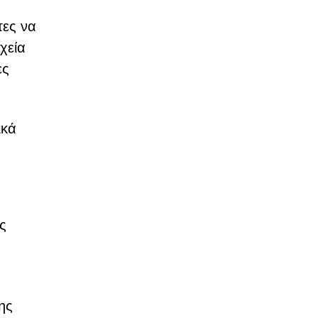
τες να
χεία
ες
ικά
ς
ης