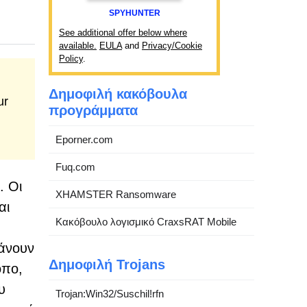
SPYHUNTER
See additional offer below where
available.
EULA
and
Privacy/Cookie
Policy
.
Δημοφιλή κακόβουλα
ur
προγράμματα
Eporner.com
Fuq.com
. Οι
XHAMSTER Ransomware
αι
Κακόβουλο λογισμικό CraxsRAT Mobile
άνουν
Δημοφιλή Trojans
όπο,
υ
Trojan:Win32/Suschil!rfn