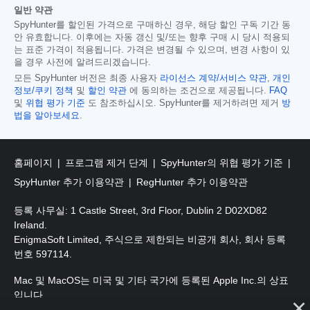
일반 약관
SpyHunter를 할인된 가격으로 구매하신 경우, 해당 할인 구독 기간 동
안 유효합니다. 이후에는 자동 갱신 및/또는 향후 구매 시 당시 적용되
는 표준 가격이 적용됩니다. 가격은 변경될 수 있으며, 변경 사항이 있
을 경우 사전에 알려드리겠습니다.
모든 SpyHunter 버전은 최종 사용자
라이선스 계약/서비스 약관
,
개인
정보/쿠키 정책
및
할인 약관
에 동의하는 조건으로 제공됩니다.
FAQ
및
위협 평가 기준
도 참조하십시오. SpyHunter를 제거하려면 제거
방
법을 알아보세요
.
홈페이지
프로그램 제거 단계
SpyHunter의 위협 평가 기준
SpyHunter 추가 이용약관
RegHunter 추가 이용약관
등록 사무실: 1 Castle Street, 3rd Floor, Dublin 2 D02XD82
Ireland.
EnigmaSoft Limited, 주식으로 제한되는 비공개 회사, 회사 등록
번호 597114.
Mac 및 MacOS는 미국 및 기타 국가에 등록된 Apple Inc.의 상표
입니다.