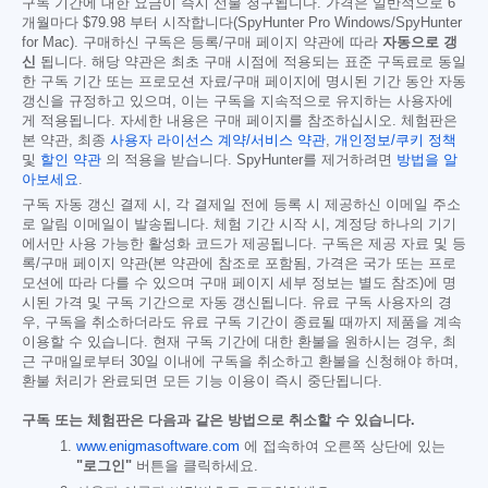
구독 기간에 대한 요금이 즉시 선불 청구됩니다. 가격은 일반적으로 6
개월마다
$79.98
부터 시작합니다(SpyHunter Pro Windows/SpyHunter
for Mac). 구매하신 구독은 등록/구매 페이지 약관에 따라
자동으로 갱
신
됩니다. 해당 약관은 최초 구매 시점에 적용되는 표준 구독료로 동일
한 구독 기간 또는 프로모션 자료/구매 페이지에 명시된 기간 동안 자동
갱신을 규정하고 있으며, 이는 구독을 지속적으로 유지하는 사용자에
게 적용됩니다. 자세한 내용은 구매 페이지를 참조하십시오. 체험판은
본 약관, 최종
사용자 라이선스 계약/서비스 약관
,
개인정보/쿠키 정책
및
할인 약관
의 적용을 받습니다. SpyHunter를 제거하려면
방법을 알
아보세요
.
구독 자동 갱신 결제 시, 각 결제일 전에 등록 시 제공하신 이메일 주소
로 알림 이메일이 발송됩니다. 체험 기간 시작 시, 계정당 하나의 기기
에서만 사용 가능한 활성화 코드가 제공됩니다. 구독은 제공 자료 및 등
록/구매 페이지 약관(본 약관에 참조로 포함됨, 가격은 국가 또는 프로
모션에 따라 다를 수 있으며 구매 페이지 세부 정보는 별도 참조)에 명
시된 가격 및 구독 기간으로 자동 갱신됩니다. 유료 구독 사용자의 경
우, 구독을 취소하더라도 유료 구독 기간이 종료될 때까지 제품을 계속
이용할 수 있습니다. 현재 구독 기간에 대한 환불을 원하시는 경우, 최
근 구매일로부터 30일 이내에 구독을 취소하고 환불을 신청해야 하며,
환불 처리가 완료되면 모든 기능 이용이 즉시 중단됩니다.
구독 또는 체험판은 다음과 같은 방법으로 취소할 수 있습니다.
www.enigmasoftware.com
에 접속하여 오른쪽 상단에 있는
"로그인"
버튼을 클릭하세요.