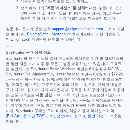
사용자 이름과 비밀번호로 로그인하세요.
탐색 메뉴에서
"주문/라이선스"를 선택하세요.
주문/라이선스
옆에 구독 취소 버튼이 있습니다(해당하는 경우). 참고: 주문/
제품이 여러 개인 경우 각각 개별적으로 취소해야 합니다.
질문이나 문제가 있는 경우
support@enigmasoftware.com
으로 이메일
을 보내거나
EnigmaSoft의 MyAccount
웹사이트에서 지원 티켓을 열
어 EnigmaSoft 지원팀에 문의할 수 있습니다.
------
SpyHunter 구매 상세 정보
SpyHunter의 모든 기능을 즉시 구독하여 악성코드 제거 및 헬프데스크
를 통한 지원 부서 이용 등 모든 기능을 이용하실 수 있습니다. 구독료
는 일반적으로 SpyHunter Basic Windows 버전은 6개월마다
$49.98
,
SpyHunter Pro Windows/SpyHunter for Mac 버전은 6개월마다
$79.98
. 구독료는 제공 자료 및 등록/구매 페이지 약관(본 계약에 참조로 포함
됨, 가격은 국가 또는 프로모션에 따라 다를 수 있으며, 자세한 내용은
구매 페이지 참조)에 따라 부과됩니다. 구독은 최초 구매 시점에 적용되
는 표준 구독료로
자동 갱신
되며, 구독 기간 또는 프로모션 자료/구매
페이지에 명시된 기간 동안 유지됩니다. 단, 구독을 지속적으로 유지하
는 경우에 한하며, 구독 만료 전에 예정된 요금에 대한 알림을 받게 됩
니다. SpyHunter 구매는 구매 페이지, 최종 사용자 라이선스 계약
(EULA)/이용 약관(TOS)
,
개인정보/쿠키 정책
및
할인 약관
의 적용을
받습니다.
------