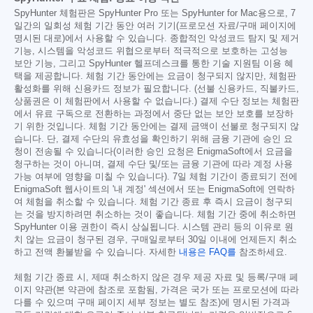
SpyHunter 체험판은 SpyHunter Pro 또는 SpyHunter for Mac용으로, 7
일간의 일회성 체험 기간 동안 여러 기기(프로모션 자료/구매 페이지에
명시된 대로)에서 사용할 수 있습니다. 종합적인 악성코드 탐지 및 제거
기능, 시스템을 악성코드 위협으로부터 적극적으로 보호하는 고성능
보안 기능, 그리고 SpyHunter 헬프데스크를 통한 기술 지원팀 이용 혜
택을 제공합니다. 체험 기간 동안에는 요금이 청구되지 않지만, 체험판
활성화를 위해 신용카드 정보가 필요합니다. (선불 신용카드, 직불카드,
상품권은 이 체험판에서 사용할 수 없습니다.) 결제 수단 정보는 체험판
에서 유료 구독으로 전환하는 과정에서 중단 없는 보안 보호를 보장하
기 위한 것입니다. 체험 기간 동안에는 결제 금액이 선불로 청구되지 않
습니다. 단, 결제 수단의 유효성을 확인하기 위해 금융 기관에 승인 요
청이 전송될 수 있습니다(이러한 승인 요청은 EnigmaSoft에서 요금을
청구하는 것이 아니며, 결제 수단 및/또는 금융 기관에 따라 계정 사용
가능 여부에 영향을 미칠 수 있습니다). 7일 체험 기간이 종료되기 전에
EnigmaSoft 웹사이트의 '내 계정' 섹션에서 또는 EnigmaSoft에 연락하
여 체험을 취소할 수 있습니다. 체험 기간 종료 후 즉시 요금이 청구되
는 것을 방지하려면 취소하는 것이 좋습니다. 체험 기간 중에 취소하면
SpyHunter 이용 권한이 즉시 상실됩니다. 시스템 관리 등의 이유로 원
치 않는 요금이 청구된 경우, 구매일로부터 30일 이내에 언제든지 취소
하고 전액 환불받을 수 있습니다. 자세한
내용은 FAQ를
참조하세요.
체험 기간 종료 시, 제때 취소하지 않은 경우 제공 자료 및 등록/구매 페
이지 약관(본 약관에 참조로 포함됨, 가격은 국가 또는 프로모션에 따라
다를 수 있으며 구매 페이지 세부 정보는 별도 참조)에 명시된 가격과