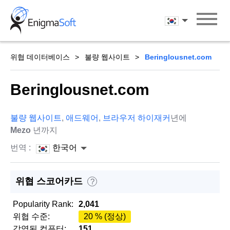
Skip
to
한국어
content
위협 데이터베이스
불량 웹사이트
Beringlousnet.com
Beringlousnet.com
불량 웹사이트
,
애드웨어
,
브라우저 하이재커
년에
Mezo
년까지
번역 :
한국어
위협 스코어카드
?
Popularity Rank:
2,041
위협 수준:
20 % (정상)
감염된 컴퓨터:
151