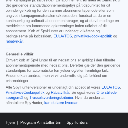
eller kampagne pr. købsside). Dit abonnement
fornyes automatisk
til
det gældende standardabonnementsgebyr på tidspunktet for dit
oprindelige køb og for den samme abonnementsperiode eller som
angivet i kampagnematerialerne/købssiden, forudsat at du er en
kontinuerlig og uafbrudt abonnementsbruger, og at du vil modtage en
meddelelse om kommende opkrævninger inden udløbet af dit
abonnement. Køb af SpyHunter er underlagt vilkårene og
betingelserne på købssiden,
EULA/TOS
,
privatlivs-/cookiepolitik
og
rabatvilkår
.
------
Generelle vilkår
Ethvert køb af SpyHunter til en nedsat pris er gyldigt i den tilbudte
abonnementsperiode med nedsat pris. Derefter gælder den gældende
standardpris for automatiske fornyelser og/eller fremtidige køb.
Priserne kan ændres, men vi vil underrette dig på forhånd om
prisændringer.
Alle SpyHunter-versioner er underlagt din accept af vores
EULA/TOS
,
Privatlivs-/Cookiepolitik
og
Rabatvilkår
. Se også vores
Ofte stillede
spørgsmål
og
Trusselsvurderingskriterier
. Hvis du ønsker at
afinstallere SpyHunter,
kan du lære hvordan
.
Hjem
Program Afinstaller trin
SpyHunters