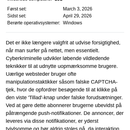
Først set:
March 3, 2026
Sidst set:
April 29, 2026
Berørte operativsystemer:
Windows
Det er ikke længere valgfrit at udvise forsigtighed,
når man surfer på nettet, men essentielt.
Cyberkriminelle udvikler løbende vildledende
teknikker til at udnytte uopmærksomme brugere.
Uærlige websteder bruger ofte
manipulationstaktikker såsom falske CAPTCHA-
tjek, hvor de opfordrer besøgende til at klikke på
den viste 'Tillad'-knap under falske forudsætninger.
Ved at gøre dette abonnerer brugerne ubevidst på
påtrængende push-notifikationer. De annoncer, der
leveres via disse notifikationer, er yderst
tvivlsomme og bør aldrig stoles på, da interaktion