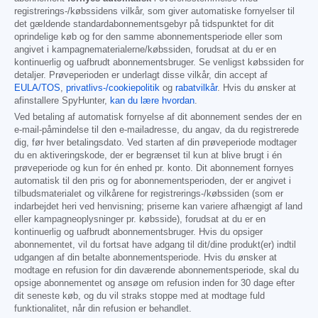
registrerings-/købssidens vilkår, som giver automatiske fornyelser til
det gældende standardabonnementsgebyr på tidspunktet for dit
oprindelige køb og for den samme abonnementsperiode eller som
angivet i kampagnematerialerne/købssiden, forudsat at du er en
kontinuerlig og uafbrudt abonnementsbruger. Se venligst købssiden for
detaljer. Prøveperioden er underlagt disse vilkår, din accept af
EULA/TOS
,
privatlivs-/cookiepolitik
og
rabatvilkår
. Hvis du ønsker at
afinstallere SpyHunter,
kan du lære hvordan
.
Ved betaling af automatisk fornyelse af dit abonnement sendes der en
e-mail-påmindelse til den e-mailadresse, du angav, da du registrerede
dig, før hver betalingsdato. Ved starten af din prøveperiode modtager
du en aktiveringskode, der er begrænset til kun at blive brugt i én
prøveperiode og kun for én enhed pr. konto. Dit abonnement fornyes
automatisk til den pris og for abonnementsperioden, der er angivet i
tilbudsmaterialet og vilkårene for registrerings-/købssiden (som er
indarbejdet heri ved henvisning; priserne kan variere afhængigt af land
eller kampagneoplysninger pr. købsside), forudsat at du er en
kontinuerlig og uafbrudt abonnementsbruger. Hvis du opsiger
abonnementet, vil du fortsat have adgang til dit/dine produkt(er) indtil
udgangen af din betalte abonnementsperiode. Hvis du ønsker at
modtage en refusion for din daværende abonnementsperiode, skal du
opsige abonnementet og ansøge om refusion inden for 30 dage efter
dit seneste køb, og du vil straks stoppe med at modtage fuld
funktionalitet, når din refusion er behandlet.