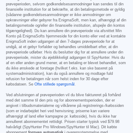
prøveperioden, selvom godkendelsesanmodninger kan sendes til din
finansielle institution for at bekræfte, at din betalingsmetode er gyldig
(sådanne godkendelsesanmodninger er ikke anmodninger om
opkrævninger eller gebyrer fra EnigmaSoft, men kan, afhængigt af din
betalingsmetode og/eller din finansielle institution, afspejle din kontos
tilgængelighed). Du kan annullere din prøveperiode via afsnittet Min
Konto på EnigmaSofts hjemmeside for din konto eller ved at kontakte
EnigmaSoft inden udgangen af den 7-dages prøveperiode for at
undgå, at et gebyr forfalder og behandles umiddelbart efter, at din
prøveperiode udløber. Hvis du beslutter dig for at annullere under din
prøveperiode, mister du øjeblikkeligt adgangen til SpyHunter. Hvis du
af en eller anden grund mener, at en betaling er blevet behandlet, som
du ikke ønskede at foretage (hvilket f.eks. kan ske baseret på
systemadministration), kan du også annullere og modtage fuld
refusion for betalingen når som helst inden for 30 dage efter
købsdatoen. Se
Ofte stillede spørgsmål
.
Ved afslutningen af prøveperioden vil du blive faktureret på forhånd
med det samme til den pris og for abonnementsperioden, der er
angivet i tilbudsmaterialerne og vilkårene på registrerings-/købssiden
(som er indarbejdet heri ved henvisning; priserne kan variere
afhængigt af land eller kampagne pr. købsside), hvis du ikke har
annulleret abonnementet rettidigt. Prisen starter typisk ved
$79.98
halvårligt (SpyHunter Pro Windows/SpyHunter til Mac). Dit købte
abonnement
fornyes automatisk
i overensstemmelse med