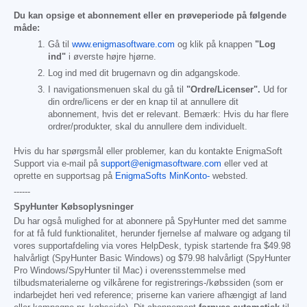
Du kan opsige et abonnement eller en prøveperiode på følgende
måde:
Gå til
www.enigmasoftware.com
og klik på knappen
"Log
ind"
i øverste højre hjørne.
Log ind med dit brugernavn og din adgangskode.
I navigationsmenuen skal du gå til
"Ordre/Licenser".
Ud for
din ordre/licens er der en knap til at annullere dit
abonnement, hvis det er relevant. Bemærk: Hvis du har flere
ordrer/produkter, skal du annullere dem individuelt.
Hvis du har spørgsmål eller problemer, kan du kontakte EnigmaSoft
Support via e-mail på
support@enigmasoftware.com
eller ved at
oprette en supportsag på
EnigmaSofts MinKonto-
websted.
------
SpyHunter Købsoplysninger
Du har også mulighed for at abonnere på SpyHunter med det samme
for at få fuld funktionalitet, herunder fjernelse af malware og adgang til
vores supportafdeling via vores HelpDesk, typisk startende fra
$49.98
halvårligt (SpyHunter Basic Windows) og
$79.98
halvårligt (SpyHunter
Pro Windows/SpyHunter til Mac) i overensstemmelse med
tilbudsmaterialerne og vilkårene for registrerings-/købssiden (som er
indarbejdet heri ved reference; priserne kan variere afhængigt af land