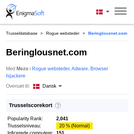
Skip
to
Dansk
content
Trusseldatabase
Rogue websteder
Beringlousnet.com
Beringlousnet.com
Med
Mezo
i
Rogue websteder
,
Adware
,
Browser
hijackere
Oversæt til:
Dansk
Trusselscorekort
?
Popularity Rank:
2,041
Trusselsniveau:
20 % (Normal)
Inficerede computere:
151