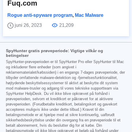
Fuq.com
Rogue anti-spyware program
,
Mac Malware
juni 26, 2023
21,209
SpyHunter gratis prøveperiode: Vigtige vilkår og
betingelser
SpyHunter-prøveperioden er til SpyHunter Pro eller SpyHunter til Mac
og inkluderer flere enheder (som angivet i
reklamematerialet/købssiden) i en engangs 7-dages prøveperiode, der
tilbyder omfattende malware-detektion og -fjernelsesfunktionalitet,
højtydende beskyttelsessystemer til aktivt at beskytte dit system
mod malware-trusler og adgang til vores tekniske supportteam via
SpyHunter HelpDesk. Du vil ikke blive opkrævet på forhånd i
prøveperioden, selvom et kreditkort er påkrævet for at aktivere
prøveperioden. (Forudbetalte kreditkort, betalingskort og gavekort
accepteres muligvis ikke under dette tilbud.) Kravet til din
betalingsmetode er at hjælpe med at sikre kontinuerlig, uafbrudt
sikkerhedsbeskyttelse under din overgang fra en prøveperiode til et
betalt abonnement, hvis du beslutter dig for at købe. Din
betalingsmetode vil ikke blive opkrævet et beløb på forhånd under