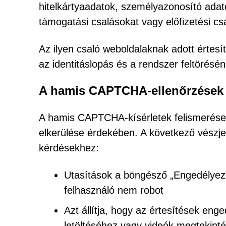
hitelkártyaadatok, személyazonosító ada
támogatási csalásokat vagy előfizetési c
Az ilyen csaló weboldalaknak adott értesí
az identitáslopás és a rendszer feltörésé
A hamis CAPTCHA-ellenőrzések f
A hamis CAPTCHA-kísérletek felismerése 
elkerülése érdekében. A következő vészjel
kérdésekhez:
Utasítások a böngésző „Engedélyezé
felhasználó nem robot
Azt állítja, hogy az értesítések eng
letöltéséhez vagy videók megtekint