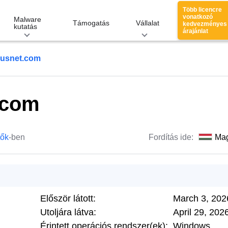
Több licencre
vonatkozó
Malware
Támogatás
Vállalat
kedvezményes
kutatás
árajánlat
ousnet.com
.com
tők
-ben
Fordítás ide:
Ma
Először látott:
March 3, 202
Utoljára látva:
April 29, 202
Érintett operációs rendszer(ek):
Windows