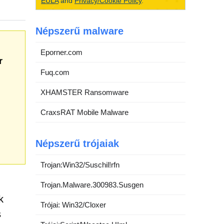
EULA
and
Privacy/Cookie Policy
.
Népszerű malware
Eporner.com
r
Fuq.com
XHAMSTER Ransomware
CraxsRAT Mobile Malware
Népszerű trójaiak
Trojan:Win32/Suschil!rfn
Trojan.Malware.300983.Susgen
k
Trójai: Win32/Cloxer
s