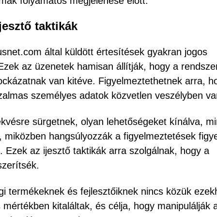
lmak folyamatos megjelenése előtt.
jesztő taktikák
usnet.com által küldött értesítések gyakran jogos
Ezek az üzenetek hamisan állítják, hogy a rendsze
kockázatnak van kitéve. Figyelmeztethetnek arra, h
bizalmas személyes adatok közvetlen veszélyben v
ekvésre sürgetnek, olyan lehetőségeket kínálva, mi
t”, miközben hangsúlyozzák a figyelmeztetések fig
Ezek az ijesztő taktikák arra szolgálnak, hogy a
zerítsék.
ági termékeknek és fejlesztőiknek nincs közük ezek
s mértékben kitaláltak, és célja, hogy manipulálják 