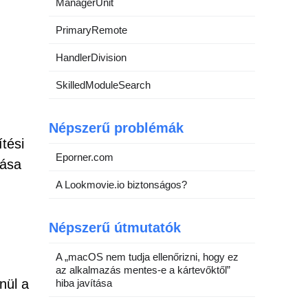
ManagerUnit
PrimaryRemote
HandlerDivision
SkilledModuleSearch
Népszerű problémák
tési
Eporner.com
lása
A Lookmovie.io biztonságos?
Népszerű útmutatók
A „macOS nem tudja ellenőrizni, hogy ez
az alkalmazás mentes-e a kártevőktől”
nül a
hiba javítása