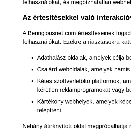
felhasználókat, és megbízhatatlan webhe
Az értesítésekkel való interakci
A Beringlousnet.com értesítéseinek fogad
felhasználókat. Ezekre a riasztásokra kat
Adathalász oldalak, amelyek célja b
Csalárd weboldalak, amelyek hamis s
Kétes szoftverletöltő platformok, 
kéretlen reklámprogramokat vagy bö
Kártékony webhelyek, amelyek képes
telepíteni
Néhány átirányított oldal megpróbálhatja 