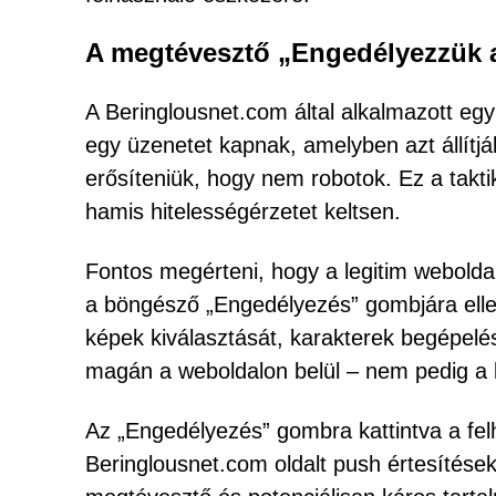
A megtévesztő „Engedélyezzük az
A Beringlousnet.com által alkalmazott egyi
egy üzenetet kapnak, amelyben azt állítj
erősíteniük, hogy nem robotok. Ez a tak
hamis hitelességérzetet keltsen.
Fontos megérteni, hogy a legitim weboldal
a böngésző „Engedélyezés” gombjára ell
képek kiválasztását, karakterek begépelés
magán a weboldalon belül – nem pedig a b
Az „Engedélyezés” gombra kattintva a fel
Beringlousnet.com oldalt push értesítések