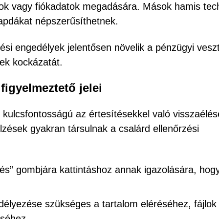
tok vagy fiókadatok megadására. Mások hamis tech
sapdákat népszerűsíthetnek.
tési engedélyek jelentősen növelik a pénzügyi vesz
nek kockázatát.
igyelmeztető jelei
kulcsfontosságú az értesítésekkel való visszaélés
zések gyakran társulnak a csalárd ellenőrzési
s” gombjára kattintáshoz annak igazolására, hog
edélyezése szükséges a tartalom eléréséhez, fájlok
éséhez