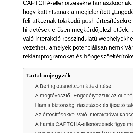
CAPTCHA-ellenőrzésekre támaszkodnak, a
hogy kattintsanak a megjelenített „Enged
feliratkoznak tolakodó push értesítésekre
hirdetések erősen megkérdőjelezhetőek, 
való interakció rosszindulatú webhelyekhe
vezethet, amelyek potenciálisan nemkívá
reklámprogramokat és böngészőeltérítőke
Tartalomjegyzék
A Beringlousnet.com áttekintése
A megtévesztő „Engedélyezzük az ellenőr
Hamis biztonsági riasztások és ijesztő tak
Az értesítésekkel való interakcióval kap
A hamis CAPTCHA-ellenőrzések figyelmez