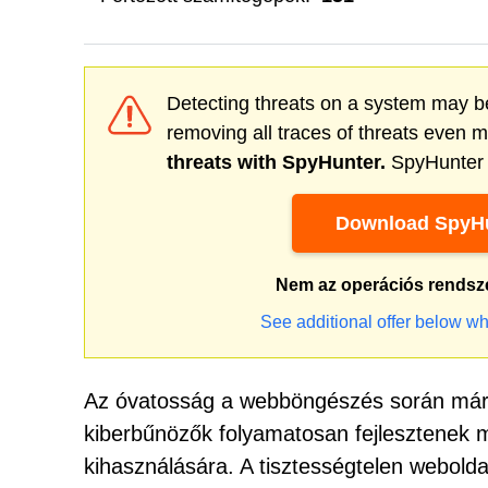
Detecting threats on a system may be
removing all traces of threats even 
threats with SpyHunter.
SpyHunter o
Download SpyHu
Nem az operációs rendsz
See additional offer below wh
Az óvatosság a webböngészés során már 
kiberbűnözők folyamatosan fejlesztenek m
kihasználására. A tisztességtelen webolda