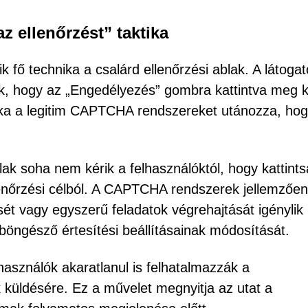
 ellenőrzést” taktika
k fő technika a csalárd ellenőrzési ablak. A látoga
ák, hogy az „Engedélyezés” gombra kattintva meg k
tika a legitim CAPTCHA rendszereket utánozza, ho
ak soha nem kérik a felhasználóktól, hogy kattint
enőrzési célból. A CAPTCHA rendszerek jellemzően
ét vagy egyszerű feladatok végrehajtását igénylik
öngésző értesítési beállításainak módosítását.
használók akaratlanul is felhatalmazzák a
 küldésére. Ez a művelet megnyitja az utat a