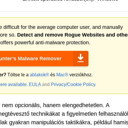
 difficult for the average computer user, and manually
more so.
Detect and remove
Rogue Websites
and othe
ffers powerful anti-malware protection.
nter’s Malware Remover
er?
Töltse le a
ablakok®
és
Mac®
verziókhoz.
ere available.
EULA
and
Privacy/Cookie Policy
.
nem opcionális, hanem elengedhetetlen. A
egtévesztő technikákat a figyelmetlen felhasználó
lak gyakran manipulációs taktikákra, például hami