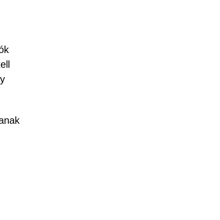
tók
ell
gy
sanak