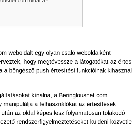
lousnet.com oldalra?
e
com weboldalt egy olyan csaló weboldalként
terveztek, hogy megtévessze a látogatókat az értesí
 a böngésző push értesítési funkcióinak kihaszná
lgáltatásokat kínálna, a Beringlousnet.com
y manipulálja a felhasználókat az értesítések
tán az oldal képes lesz folyamatosan tolakodó
revezető rendszerfigyelmeztetéseket küldeni közvetle