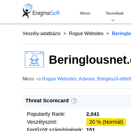
Skip
to
Itthon
Termékek
content
Veszély-adatbázis
Rogue Websites
Beringl
Beringlousnet
Mezo
-ra
Rogue Websites
,
Adware
,
Böngésző-eltérí
Threat Scorecard
?
Popularity Rank:
2,041
Veszélyszint:
20 % (Normál)
Fertőzött számítógépek:
151