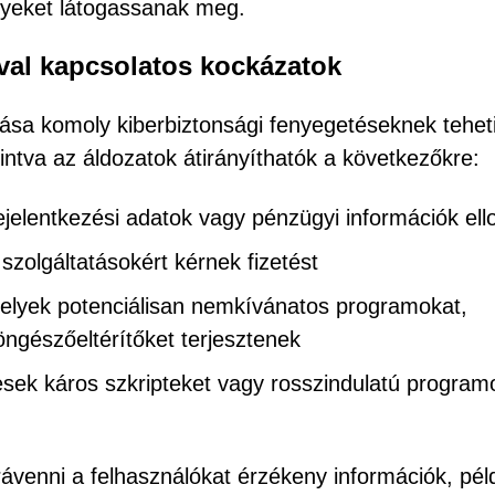
lyeket látogassanak meg.
óval kapcsolatos kockázatok
ása komoly kiberbiztonsági fenyegetéseknek teheti
tintva az áldozatok átirányíthatók a következőkre:
ejelentkezési adatok vagy pénzügyi információk el
zolgáltatásokért kérnek fizetést
amelyek potenciálisan nemkívánatos programokat,
ngészőeltérítőket terjesztenek
ek káros szkripteket vagy rosszindulatú program
rávenni a felhasználókat érzékeny információk, pél