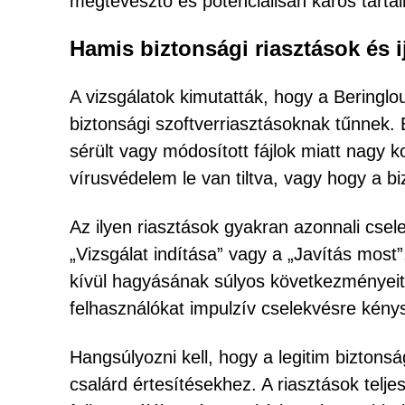
megtévesztő és potenciálisan káros tarta
Hamis biztonsági riasztások és i
A vizsgálatok kimutatták, hogy a Beringlo
biztonsági szoftverriasztásoknak tűnnek. 
sérült vagy módosított fájlok miatt nagy 
vírusvédelem le van tiltva, vagy hogy a 
Az ilyen riasztások gyakran azonnali csel
„Vizsgálat indítása” vagy a „Javítás mos
kívül hagyásának súlyos következményeit. 
felhasználókat impulzív cselekvésre kénys
Hangsúlyozni kell, hogy a legitim biztons
csalárd értesítésekhez. A riasztások telje