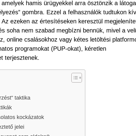
melyek hamis ürügyekkel arra ösztönzik a látoga
élyezés” gombra. Ezzel a felhasználók tudtukon kív
. Az ezeken az értesítéseken keresztül megjeleníte
és soha nem szabad megbízni bennük, mivel a vel
z, online csalásokhoz vagy kétes letöltési platfor
natos programokat (PUP-okat), kéretlen
t terjesztenek.
zést” taktika
tikák
csolatos kockázatok
tető jelei