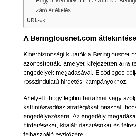
Hogyan kerülnek a felhasználók a Bering
Záró értékelés
URL-ek
A Beringlousnet.com áttekintés
Kiberbiztonsági kutatók a Beringlousnet.
azonosították, amelyet kifejezetten arra 
engedélyek megadásával. Elsődleges célja
rosszindulatú hirdetési kampányokhoz.
Ahelyett, hogy legitim tartalmat vagy szo
kattintásvadász stratégiákat használ, hog
engedélyezésére. Az engedély megadása u
hirdetéseket, kitalált riasztásokat és fél
felhasználó eszközére.