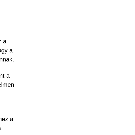
r a
ogy a
annak.
nt a
yelmen
hez a
a