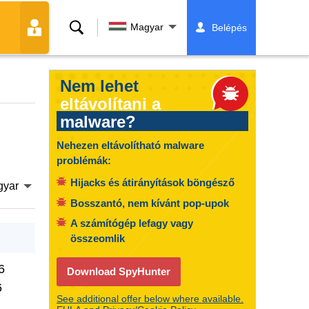
Keresés
Magyar
Belépés
Nem lehet
eltávolítani a
malware?
Nehezen eltávolítható malware
problémák:
Hijacks és átirányítások böngésző
gyar
Bosszantó, nem kívánt pop-upok
A számítógép lefagy vagy
összeomlik
6
Download SpyHunter
6
See additional offer below where available.