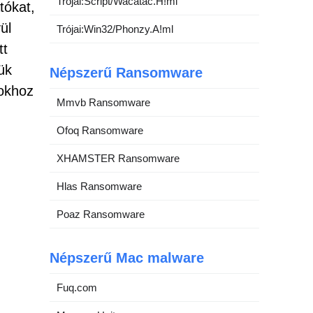
Trójai:Script/Wacatac.H!ml
tókat,
ül
Trójai:Win32/Phonzy.A!ml
tt
ük
Népszerű Ransomware
mokhoz
Mmvb Ransomware
Ofoq Ransomware
XHAMSTER Ransomware
Hlas Ransomware
Poaz Ransomware
Népszerű Mac malware
Fuq.com