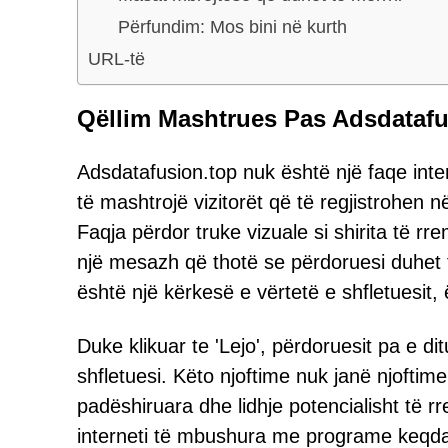
Përfundim: Mos bini në kurth
URL-të
Qëllim Mashtrues Pas Adsdatafu
Adsdatafusion.top nuk është një faqe intern
të mashtrojë vizitorët që të regjistrohen n
Faqja përdor truke vizuale si shirita të r
një mesazh që thotë se përdoruesi duhet 
është një kërkesë e vërtetë e shfletuesit, 
Duke klikuar te 'Lejo', përdoruesit pa e dit
shfletuesi. Këto njoftime nuk janë njoftim
padëshiruara dhe lidhje potencialisht të
interneti të mbushura me programe keqd