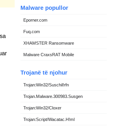
Malware popullor
Eporner.com
Fuq.com
rsa
XHAMSTER Ransomware
uar
Malware CraxsRAT Mobile
Trojanë të njohur
Trojan:Win32/Suschil!rfn
Trojan.Malware.300983.Susgen
Trojan:Win32/Cloxer
Trojan:Script/Wacatac.H!ml