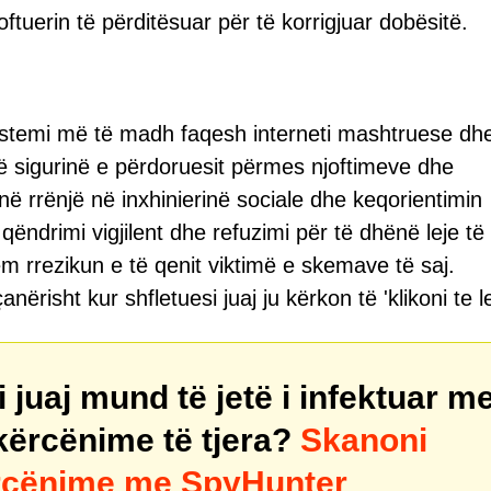
ftuerin të përditësuar për të korrigjuar dobësitë.
istemi më të madh faqesh interneti mashtruese dhe
 sigurinë e përdoruesit përmes njoftimeve dhe
ë rrënjë në inxhinierinë sociale dhe keqorientimin
qëndrimi vigjilent dhe refuzimi për të dhënë leje të
rrezikun e të qenit viktimë e skemave të saj.
ërisht kur shfletuesi juaj ju kërkon të 'klikoni te le
juaj mund të jetë i infektuar m
ërcënime të tjera?
Skanoni
ërcënime me SpyHunter