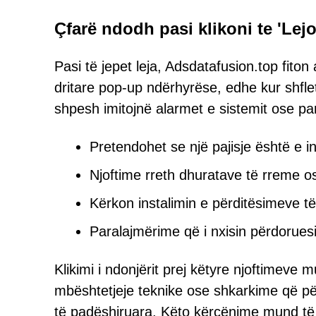
Çfarë ndodh pasi klikoni te 'Lejo
Pasi të jepet leja, Adsdatafusion.top fit
dritare pop-up ndërhyrëse, edhe kur shfl
shpesh imitojnë alarmet e sistemit ose pa
Pretendohet se një pajisje është e 
Njoftime rreth dhuratave të rreme o
Kërkon instalimin e përditësimeve të
Paralajmërime që i nxisin përdoruesit
Klikimi i ndonjërit prej këtyre njoftimeve
mbështetjeje teknike ose shkarkime që 
të padëshiruara. Këto kërcënime mund të 