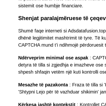
sistemit ose humbje financiare.
Shenjat paralajmëruese të çeq
Shumë faqe interneti si Adsdatafusion.top 
dhënë legjitimitet mashtrimit të tyre. Të 
CAPTCHA mund t'i ndihmojë përdoruesit 
Ndërveprim minimal ose aspak
: CAPTCH
detyra të tilla si zgjedhja e imazheve ose
shpesh shfaqin vetëm një kuti kontrolli os
Mesazhe të pazakonta
: Fraza të tilla si
'Shtypni Lejo për të vazhduar shikimin' ja
Kërkesa jashtë kontekstit
: Kontrollet 