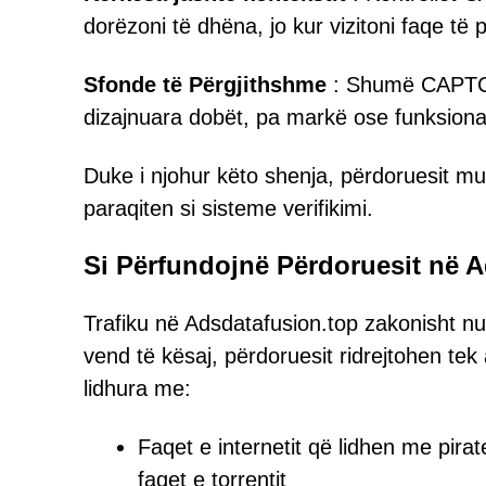
dorëzoni të dhëna, jo kur vizitoni faqe të
Sfonde të Përgjithshme
: Shumë CAPTCHA
dizajnuara dobët, pa markë ose funksional
Duke i njohur këto shenja, përdoruesit 
paraqiten si sisteme verifikimi.
Si Përfundojnë Përdoruesit në 
Trafiku në Adsdatafusion.top zakonisht nu
vend të kësaj, përdoruesit ridrejtohen te
lidhura me:
Faqet e internetit që lidhen me pirat
faqet e torrentit