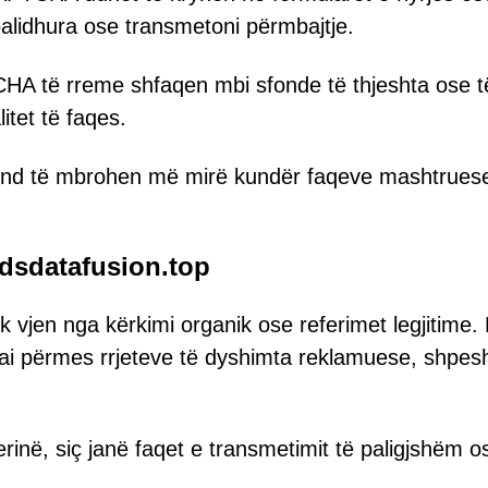
 palidhura ose transmetoni përmbajtje.
 të rreme shfaqen mbi sfonde të thjeshta ose t
itet të faqes.
mund të mbrohen më mirë kundër faqeve mashtrues
Adsdatafusion.top
k vjen nga kërkimi organik ose referimet legjitime.
k ai përmes rrjeteve të dyshimta reklamuese, shpes
erinë, siç janë faqet e transmetimit të paligjshëm o