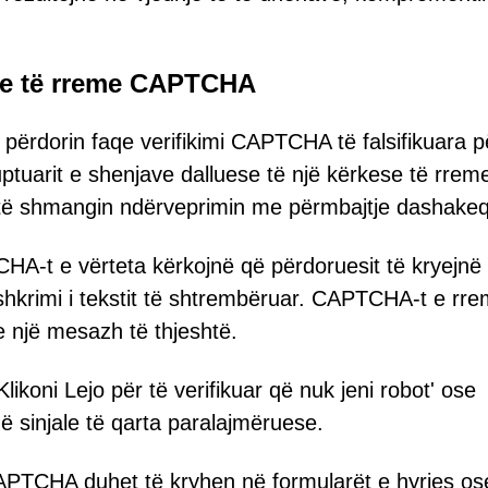
eve të rreme CAPTCHA
përdorin faqe verifikimi CAPTCHA të falsifikuara pë
kuptuarit e shenjave dalluese të një kërkese të rrem
të shmangin ndërveprimin me përmbajtje dashakeq
A-t e vërteta kërkojnë që përdoruesit të kryejnë
 shkrimi i tekstit të shtrembëruar. CAPTCHA-t e rr
e një mesazh të thjeshtë.
 'Klikoni Lejo për të verifikuar që nuk jeni robot' ose
në sinjale të qarta paralajmëruese.
CAPTCHA duhet të kryhen në formularët e hyrjes os