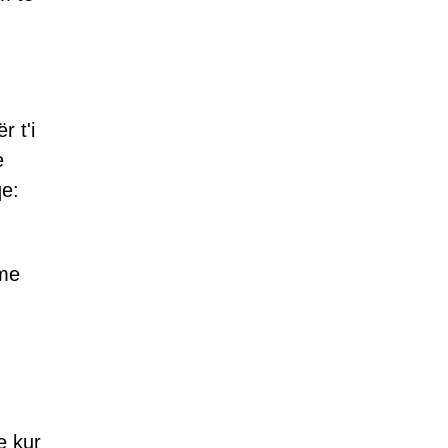
r t'i
e
e:
eme
e kur