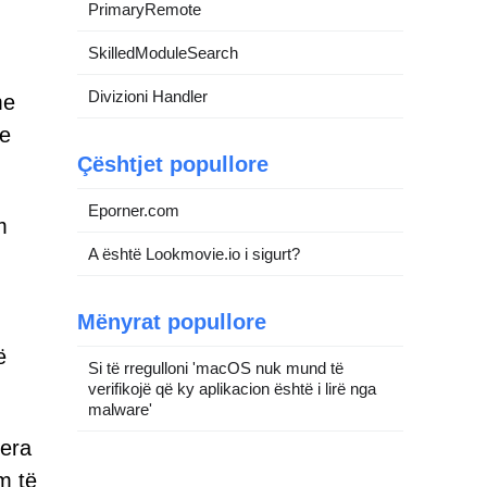
PrimaryRemote
SkilledModuleSearch
Divizioni Handler
me
he
Çështjet popullore
Eporner.com
m
A është Lookmovie.io i sigurt?
Mënyrat popullore
ë
Si të rregulloni 'macOS nuk mund të
verifikojë që ky aplikacion është i lirë nga
malware'
jera
m të