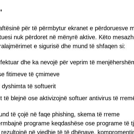
'
on aftësinë për të përmbytur ekranet e përdoruesve 
etuesi nuk përdoret në mënyrë aktive. Këto mesaz
ralajmërimet e sigurisë dhe mund të shfaqen si:
infektuar dhe ka nevojë për veprim të menjëhershë
se fitimeve të çmimeve
 dyshimta të softuerit
 të blejnë ose aktivizojnë softuer antivirus të rrem
 mund të çojë në faqe phishing, skema të rreme
përmbajnë programe keqdashëse ose programe të t
rezultojnë në vjedhje të të dhënave, kompromenti