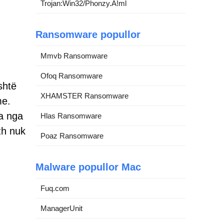
Trojan:Win32/Phonzy.A!ml
Ransomware popullor
Mmvb Ransomware
Ofoq Ransomware
shtë
XHAMSTER Ransomware
me.
ra nga
Hlas Ransomware
zh nuk
Poaz Ransomware
Malware popullor Mac
Fuq.com
ManagerUnit