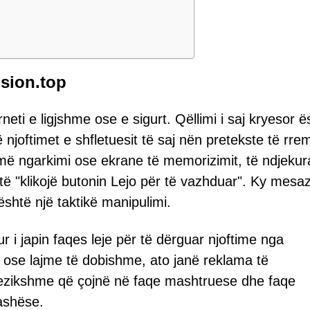
sion.top
eti e ligjshme ose e sigurt. Qëllimi i saj kryesor ë
ë njoftimet e shfletuesit të saj nën pretekste të rre
remë ngarkimi ose ekrane të memorizimit, të ndjeku
të "klikojë butonin Lejo për të vazhduar". Ky mesa
është një taktikë manipulimi.
ur i japin faqes leje për të dërguar njoftime nga
e ose lajme të dobishme, ato janë reklama të
 rrezikshme që çojnë në faqe mashtruese dhe faqe
ashëse.