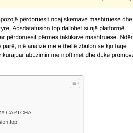
 ekspozojë përdoruesit ndaj skemave mashtruese dhe
yre, Adsdatafusion.top dallohet si një platformë
uar përdoruesit përmes taktikave mashtruese. Ndë
arë, një analizë më e thellë zbulon se kjo faqe
inkurajuar abuzimin me njoftimet dhe duke promov
reme CAPTCHA
sion.top