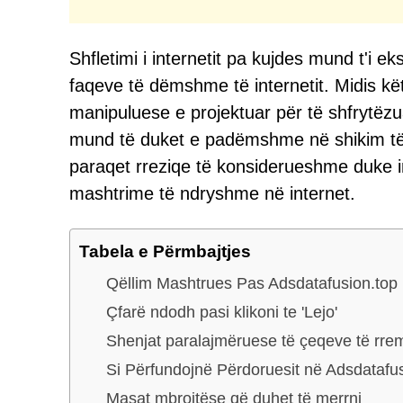
Shfletimi i internetit pa kujdes mund t'i
faqeve të dëmshme të internetit. Midis kët
manipuluese e projektuar për të shfrytëz
mund të duket e padëmshme në shikim të p
paraqet rreziqe të konsiderueshme duke 
mashtrime të ndryshme në internet.
Tabela e Përmbajtjes
Qëllim Mashtrues Pas Adsdatafusion.top
Çfarë ndodh pasi klikoni te 'Lejo'
Shenjat paralajmëruese të çeqeve të r
Si Përfundojnë Përdoruesit në Adsdatafu
Masat mbrojtëse që duhet të merrni