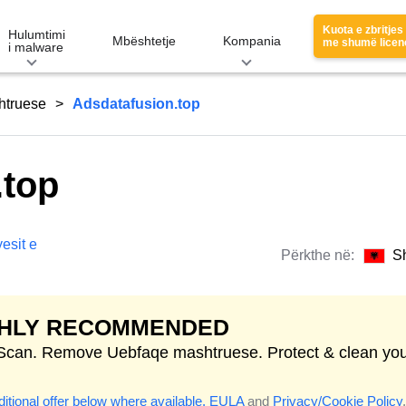
Kuota e zbritjes
Hulumtimi
Mbështetje
Kompania
me shumë licen
i malware
htruese
Adsdatafusion.top
.top
esit e
Përkthe në:
S
GHLY RECOMMENDED
 Scan. Remove Uebfaqe mashtruese. Protect & clean yo
itional offer below where available.
EULA
and
Privacy/Cookie Policy
.