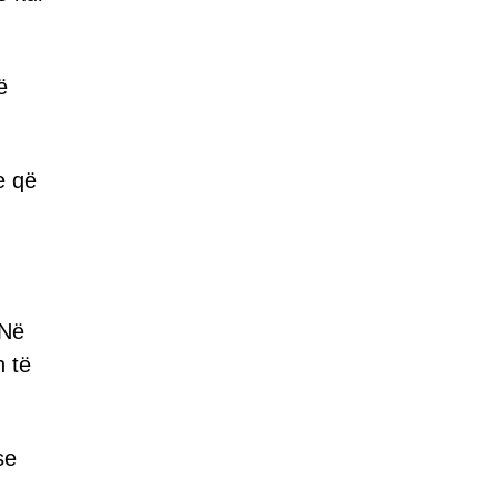
ë
e që
 Në
h të
se