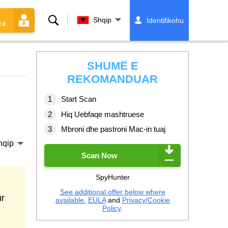
Kërko
Shqip
Identifikohu
cë
SHUMË E
REKOMANDUAR
Start Scan
Hiq Uebfaqe mashtruese
Mbroni dhe pastroni Mac-in tuaj
hqip
Scan Now
SpyHunter
See additional offer below where
ur
available.
EULA
and
Privacy/Cookie
Policy
.