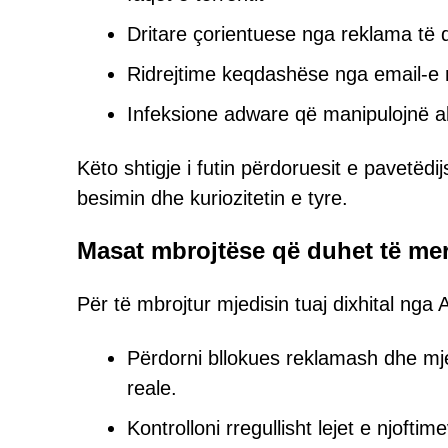
Dritare çorientuese nga reklama të 
Ridrejtime keqdashëse nga email-e 
Infeksione adware që manipulojnë akt
Këto shtigje i futin përdoruesit e pavetëdi
besimin dhe kuriozitetin e tyre.
Masat mbrojtëse që duhet të mer
Për të mbrojtur mjedisin tuaj dixhital ng
Përdorni bllokues reklamash dhe m
reale.
Kontrolloni rregullisht lejet e njoftim