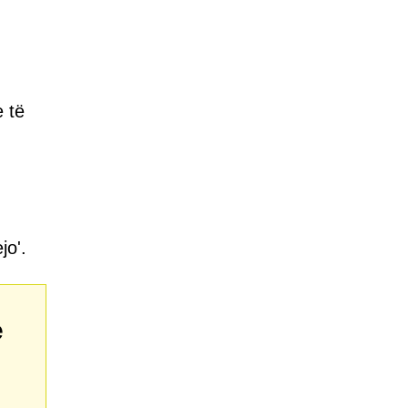
 të
jo'.
e