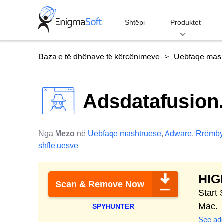
Skip
to
Shtëpi
Produktet
content
Baza e të dhënave të kërcënimeve
Uebfaqe mas
Adsdatafusion
Nga
Mezo
në
Uebfaqe mashtruese
,
Adware
,
Rrëmby
shfletuesve
HI
Scan & Remove Now
Start
Mac.
SPYHUNTER
See add