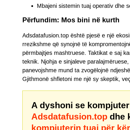
Mbajeni sistemin tuaj operativ dhe so
Përfundim: Mos bini në kurth
Adsdatafusion.top është pjesë e një ekos
rrezikshme që synojnë të kompromentojnë
përmbajtjes mashtruese. Taktikat e saj kan
teknik. Njohja e sinjaleve paralajmëruese, 
panevojshme mund ta zvogëlojnë ndjeshëm 
Gjithmonë shfletoni me një sy skeptik, veçan
A dyshoni se kompjuteri 
Adsdatafusion.top
dhe k
kompjuterin tuaj për k