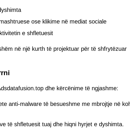
dyshimta
mashtruese ose klikime në mediat sociale
ivitetin e shfletuesit
jshëm në një kurth të projektuar për të shfrytëzuar
rni
a Adsdatafusion.top dhe kërcënime të ngjashme:
jete anti-malware të besueshme me mbrojtje në ko
eve të shfletuesit tuaj dhe hiqni hyrjet e dyshimta.