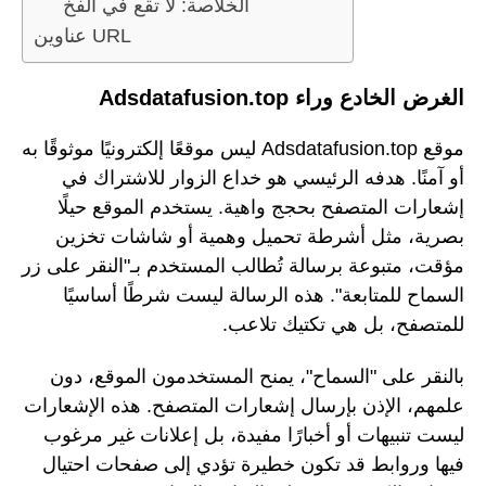
الخلاصة: لا تقع في الفخ
عناوين URL
الغرض الخادع وراء Adsdatafusion.top
موقع Adsdatafusion.top ليس موقعًا إلكترونيًا موثوقًا به
أو آمنًا. هدفه الرئيسي هو خداع الزوار للاشتراك في
إشعارات المتصفح بحجج واهية. يستخدم الموقع حيلًا
بصرية، مثل أشرطة تحميل وهمية أو شاشات تخزين
مؤقت، متبوعة برسالة تُطالب المستخدم بـ"النقر على زر
السماح للمتابعة". هذه الرسالة ليست شرطًا أساسيًا
للمتصفح، بل هي تكتيك تلاعب.
بالنقر على "السماح"، يمنح المستخدمون الموقع، دون
علمهم، الإذن بإرسال إشعارات المتصفح. هذه الإشعارات
ليست تنبيهات أو أخبارًا مفيدة، بل إعلانات غير مرغوب
فيها وروابط قد تكون خطيرة تؤدي إلى صفحات احتيال