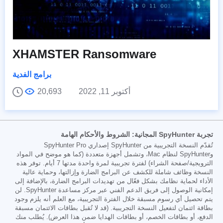
XHAMSTER Ransomware
برامج الفدية
أكتوبر 11, 2022
20,693
تجربة SpyHunter المجانية: الشروط والأحكام الهامة
تُقدّم النسخة التجريبية من SpyHunter إصداري SpyHunter Pro
وSpyHunter لنظام Mac، وتشمل أجهزة متعددة (كما هو موضح في المواد
الترويجية/صفحة الشراء) لفترة تجريبية لمرة واحدة مدتها 7 أيام. توفر هذه
النسخة وظائف شاملة للكشف عن البرامج الضارة وإزالتها، وحماية عالية
الأداء لحماية نظامك بشكل فعّال من تهديدات البرامج الضارة، بالإضافة إلى
إمكانية الوصول إلى فريق الدعم الفني عبر مركز مساعدة SpyHunter. لن
يتم تحصيل أي رسوم مسبقة خلال الفترة التجريبية، مع العلم أنه يلزم وجود
بطاقة ائتمان لتفعيل النسخة التجريبية. (قد لا تُقبل بطاقات الائتمان مسبقة
الدفع، أو بطاقات الخصم، أو بطاقات الهدايا ضمن هذا العرض). يُطلب منك