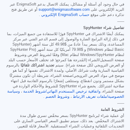
في حال وجود أي أسئلة أو مشاكل، يمكنك الاتصال بدعم EnigmaSoft عبر
البريد الإلكتروني على
support@enigmasoftware.com
أو عن طريق فتح
تذكرة دعم على موقع
حساب EnigmaSoft الإلكتروني
.
------
تفاصيل شراء SpyHunter
يمكنك أيضًا الاشتراك في SpyHunter فورًا للاستفادة من جميع الميزات، بما
في ذلك إزالة البرامج الضارة والوصول إلى قسم الدعم الفني عبر مركز
المساعدة، وذلك بسعر يبدأ عادةً من
$49.98
كل ستة أشهر (SpyHunter
Basic لنظام Windows) و
$79.98
أمريكيًا كل ستة أشهر (SpyHunter Pro
لنظام Windows/SpyHunter لنظام Mac) وفقًا لشروط العرض وشروط
صفحة التسجيل/الشراء (المُدرجة هنا كمرجع؛ قد تختلف الأسعار حسب البلد
أو العرض الترويجي لكل صفحة شراء). سيتم
تجديد اشتراكك تلقائيًا
بالرسوم
القياسية السارية وقت شرائك الأصلي، ولمدة الاشتراك نفسها أو كما هو
موضح في مواد العرض الترويجي/صفحة الشراء، شريطة أن تكون مشتركًا
بشكل مستمر ودون انقطاع، وستتلقى إشعارًا بالرسوم القادمة قبل انتهاء
صلاحية اشتراكك. يخضع شراء SpyHunter للشروط والأحكام الواردة في
صفحة الشراء،
واتفاقية ترخيص المستخدم النهائي/شروط الخدمة
،
وسياسة
الخصوصية/ملفات تعريف الارتباط
،
وشروط الخصم
.
------
الشروط العامة
أي عملية شراء لبرنامج SpyHunter بسعر مخفّض تسري طوال مدة
الاشتراك المخفّض. بعد ذلك، سيتم تطبيق السعر القياسي الساري على
التجديدات التلقائية وعمليات الشراء المستقبلية. الأسعار قابلة للتغيير،