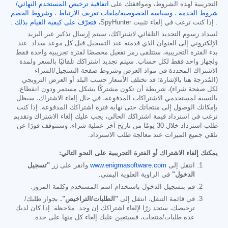
التجريبية لهذه الشروط، وموافقتك على
اتفاقية ترخيص المستخدم النهائي/
شروط الخدمة
،
وسياسة الخصوصية/ملفات تعريف الارتباط
،
وشروط الخصم
. إذا كنت ترغب في إلغاء تثبيت SpyHunter،
فتعرّف على كيفية القيام بذلك
.
لسداد رسوم التجديد التلقائي لاشتراكك، سيتم إرسال تذكير عبر البريد
الإلكتروني إلى العنوان الذي قدمته عند التسجيل قبل كل موعد سداد. عند
بدء الفترة التجريبية، ستتلقى رمز تفعيل مخصصًا لفترة تجريبية واحدة فقط
ولجهاز واحد فقط لكل حساب. سيتم تجديد اشتراكك تلقائيًا بالسعر ولمدة
الاشتراك المحددة في مواد العرض وشروط صفحة التسجيل/الشراء
(المُدرجة هنا بالإشارة؛ قد تختلف الأسعار حسب البلد أو العرض الترويجي
لكل صفحة شراء)، شريطة أن تكون مشتركًا بشكل مستمر ودون انقطاع.
بالنسبة لمستخدمي الاشتراكات المدفوعة، في حال إلغاء الاشتراك، سيظل
بإمكانك الوصول إلى منتجاتك حتى نهاية فترة اشتراكك المدفوعة. إذا كنت
ترغب في استرداد قيمة اشتراكك الحالي، يجب عليك إلغاء الاشتراك وتقديم
طلب استرداد خلال 30 يومًا من تاريخ آخر عملية شراء، وستتوقف فورًا عن
تلقي جميع الميزات عند معالجة طلب الاسترداد.
يمكنك إلغاء الاشتراك أو الفترة التجريبية على النحو التالي:
انتقل إلى
www.enigmasoftware.com
وانقر على زر
"تسجيل
الدخول"
في الزاوية العلوية اليمنى.
قم بتسجيل الدخول باستخدام اسم المستخدم وكلمة المرور.
في قائمة التنقل، انتقل إلى
"الطلبات/التراخيص".
بجوار طلبك/
ترخيصك، ستجد زرًا لإلغاء اشتراكك إن وجد. ملاحظة: إذا كان لديك
عدة طلبات/منتجات، فسيتعين عليك إلغاء كل منها على حدة.