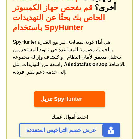
أخرى؟
قم بفحص جهاز الكمبيوتر
الخاص بك بحثًا عن التهديدات
باستخدام SpyHunter
SpyHunter هي أداة قوية لمعالجة البرامج الضارة
والحماية مصممة للمساعدة في تزويد المستخدمين
بتحليل متعمق لأمان النظام ، واكتشاف وإزالة مجموعة
بالإضافة
Adsdatafusion.top
واسعة من التهديدات مثل
إلى خدمة دعم تقني فردية.
تنزيل SpyHunter
حفظ أموال عملك!
عرض خصم التراخيص المتعددة