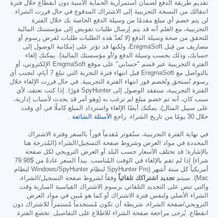
تقديم طريقة الدفع لضمان استمرارية الحماية الأمنية دون انقطاع خلال فترة
انتقالك من النسخة التجريبية إلى الاشتراك المدفوع في حال قررت الشراء.
لن يتم خصم أي مبلغ مقدمًا من وسيلة الدفع الخاصة بك خلال الفترة
التجريبية، مع العلم أنه قد يتم إرسال طلبات تفويض إلى مؤسستك المالية
للتحقق من صحة وسيلة الدفع (لا تُعدّ هذه الطلبات طلبات لفرض رسوم أو
مصاريف من قِبل EnigmaSoft، ولكنها قد تؤثر على إمكانية الوصول إلى
حسابك، وذلك بحسب وسيلة الدفع و/أو مؤسستك المالية). يمكنك إلغاء
الفترة التجريبية عبر قسم "حسابي" على موقع EnigmaSoft الإلكتروني، أو
بالتواصل مع EnigmaSoft قبل انتهاء فترة التجربة التي تبلغ 7 أيام، لتجنب أي
رسوم تُستحق وتُخصم فور انتهاء الفترة التجريبية. في حال قررت الإلغاء خلال
الفترة التجريبية، ستفقد الوصول إلى SpyHunter فورًا. إذا كنت تعتقد، لأي
سبب كان، أنه تم خصم مبلغ لم ترغب به (وهو أمر قد يحدث لأسباب إدارية،
على سبيل المثال)، يمكنك أيضًا الإلغاء واسترداد المبلغ كاملًا في أي وقت
خلال 30 يومًا من تاريخ الشراء. راجع
الأسئلة الشائعة
.
في نهاية الفترة التجريبية، ستُفوتر مُقدماً فوراً بالسعر وفترة الاشتراك
المحددة في مواد العرض وشروط صفحة التسجيل/الشراء (المُدرجة هنا
بالإشارة؛ قد تختلف الأسعار حسب البلد أو العرض الترويجي لكل صفحة
شراء) إذا لم تقم بالإلغاء في الوقت المُناسب. يبدأ السعر عادةً من
$79.98
أمريكياً كل ستة أشهر (SpyHunter Pro لنظام Windows/SpyHunter لنظام
Mac). سيتم
تجديد اشتراكك تلقائياً
وفقاً لشروط صفحة التسجيل/الشراء،
والتي تنص على التجديد التلقائي برسوم الاشتراك القياسية السارية وقت
الشراء الأصلي ولنفس فترة الاشتراك أو كما هو مُبين في مواد العرض
الترويجي/صفحة الشراء، شريطة أن تكون مُستخدماً مُستمراً للاشتراك دون
انقطاع. يُرجى مراجعة صفحة الشراء للاطلاع على التفاصيل. تخضع الفترة