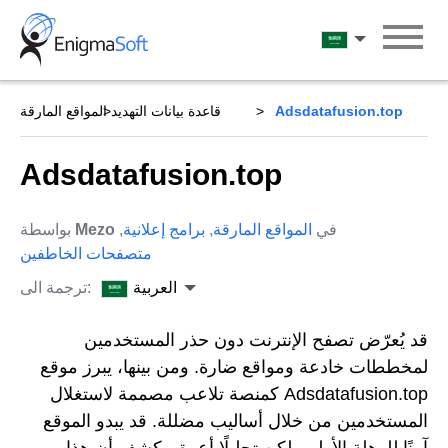
Skip
to
العربية
content
Adsdatafusion.top
قاعدة بيانات التهديد
المواقع المارقة
Adsdatafusion.top
في
المواقع المارقة
,
برامج إعلانية
,
Mezo
بواسطة
متصفحات الخاطفين
العربية
ترجمة الى:
قد يُعرّض تصفح الإنترنت دون حذر المستخدمين
لمخططات خادعة ومواقع ضارة. ومن بينها، يبرز موقع
Adsdatafusion.top كمنصة تلاعب مصممة لاستغلال
المستخدمين من خلال أساليب مضللة. قد يبدو الموقع
آمنًا للوهلة الأولى، لكن تحليلًا أعمق يكشف أن هذا