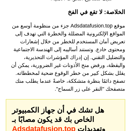
الخلاصة: لا تقع في الفخ
موقع Adsdatafusion.top جزء من منظومة أوسع من
المواقع الإلكترونية المضللة والخطرة التي تهدف إلى
تعريض أمان المستخدم للخطر من خلال إشعارات
ومحتوى خادع. وتستند أساليبه إلى الهندسة الاجتماعية
والتضليل التقني. إن إدراك المؤشرات التحذيرية،
واليقظة، ورفض منح الأذونات غير الضرورية، يمكن أن
يقلل بشكل كبير من خطر الوقوع ضحية لمخططاته.
تصفح دائمًا بنظرة متشككة، خاصةً عندما يطلب منك
متصفحك "النقر على زر السماح".
هل تشك في أن جهاز الكمبيوتر
الخاص بك قد يكون مصابًا بـ
وتهديدات
Adsdatafusion.top