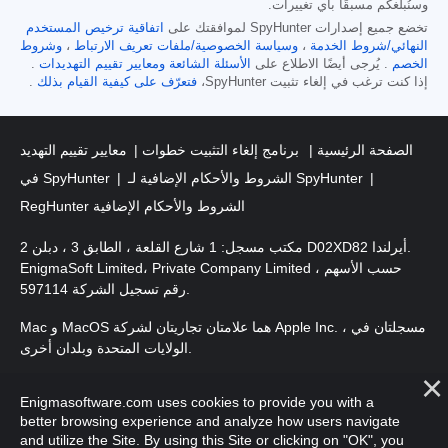
وسنُبلغكم مسبقًا بأي تغييرات.
تخضع جميع إصدارات SpyHunter لموافقتك على
اتفاقية ترخيص المستخدم
النهائي/شروط الخدمة
،
وسياسة الخصوصية/ملفات تعريف الارتباط
،
وشروط
الخصم
. يُرجى أيضًا الاطلاع على
الأسئلة الشائعة
ومعايير تقييم التهديدات
.
إذا كنت ترغب في إلغاء تثبيت SpyHunter،
فتعرّف على كيفية القيام بذلك
.
الصفحة الرئيسية
برنامج إلغاء التثبيت خطوات
معايير تقييم التهديد
الشروط والأحكام الإضافية لـ SpyHunter
في SpyHunter
RegHunter الشروط والأحكام الإضافية
مكتب مسجل: 1 شارع القلعة ، الطابق 3 ، دبلن 2 D02XD82 أيرلندا.
EnigmaSoft Limited، Private Company Limited حسب الأسهم ،
رقم تسجيل الشركة 597114.
Mac و MacOS هما علامتان تجاريتان لشركة Apple Inc. ، مسجلتان في
الولايات المتحدة وبلدان أخرى.
. EnigmaSoft Ltd. جميع الحقوق
حقوق الطبع والنشر 2016-
2026
Enigmasoftware.com uses cookies to provide you with a
محفوظة.
better browsing experience and analyze how users navigate
and utilize the Site. By using this Site or clicking on "OK", you