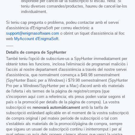
disponible per cancel·lar la subscripció si escau. Nota: Si
teniu diverses comandes/productes, haureu de cancel·lar-los
individualment.
Si teniu cap pregunta o problema, podeu contactar amb el servei
d'assistència d'EnigmaSoft per correu electrònic a
support@enigmasoftware.com
o obrint un tiquet d'assistència al lloc
web
MyAccount d'EnigmaSoft
.
------
Detalls de compra de SpyHunter
També teniu l'opció de subscriure-us a SpyHunter immediatament per
obtenir totes les funcions, inclosa l'eliminació de programari maliciós i
l'accés al nostre departament d'assistència a través del nostre servei
d'assistència, que normalment comença a
$49.98
semestralment
(SpyHunter Basic per a Windows) i
$79.98
semestralment (SpyHunter
Pro per a Windows/SpyHunter per a Mac) d'acord amb els materials
de l'oferta i els termes de la pàgina de registre/compra (que
s'incorporen aquí com a referència; els preus poden variar segons el
país o la promoció per detalls de la pàgina de compra). La vostra
subscripció es
renovarà automàticament
amb la tarifa de
subscripció estàndard aplicable en el moment de la vostra subscripció
de compra original i pel mateix període de subscripció o tal com
s'estableix als materials de la promoció/pàgina de compra, sempre
que sigueu un usuari de subscripció continu i ininterromput i per al
qual rebreu un avís dels propers càrrecs abans que venci la vostra