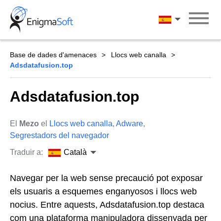
Skip
to
Català
content
Base de dades d'amenaces
Llocs web canalla
Adsdatafusion.top
Adsdatafusion.top
El
Mezo
el
Llocs web canalla
,
Adware
,
Segrestadors del navegador
Traduir a:
Català
Navegar per la web sense precaució pot exposar
els usuaris a esquemes enganyosos i llocs web
nocius. Entre aquests, Adsdatafusion.top destaca
com una plataforma manipuladora dissenyada per