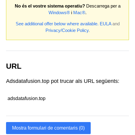
No és el vostre sistema operatiu?
Descarrega per a
Windows®
i
Mac®
.
See additional offer below where available.
EULA
and
Privacy/Cookie Policy
.
URL
Adsdatafusion.top pot trucar als URL següents:
adsdatafusion.top
Mostra formulari de comentaris (0)