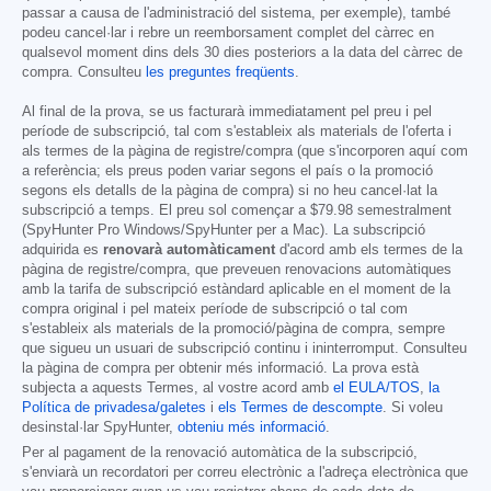
passar a causa de l'administració del sistema, per exemple), també
podeu cancel·lar i rebre un reemborsament complet del càrrec en
qualsevol moment dins dels 30 dies posteriors a la data del càrrec de
compra. Consulteu
les preguntes freqüents
.
Al final de la prova, se us facturarà immediatament pel preu i pel
període de subscripció, tal com s'estableix als materials de l'oferta i
als termes de la pàgina de registre/compra (que s'incorporen aquí com
a referència; els preus poden variar segons el país o la promoció
segons els detalls de la pàgina de compra) si no heu cancel·lat la
subscripció a temps. El preu sol començar a
$79.98
semestralment
(SpyHunter Pro Windows/SpyHunter per a Mac). La subscripció
adquirida es
renovarà automàticament
d'acord amb els termes de la
pàgina de registre/compra, que preveuen renovacions automàtiques
amb la tarifa de subscripció estàndard aplicable en el moment de la
compra original i pel mateix període de subscripció o tal com
s'estableix als materials de la promoció/pàgina de compra, sempre
que sigueu un usuari de subscripció continu i ininterromput. Consulteu
la pàgina de compra per obtenir més informació. La prova està
subjecta a aquests Termes, al vostre acord amb
el EULA/TOS
,
la
Política de privadesa/galetes
i
els Termes de descompte
. Si voleu
desinstal·lar SpyHunter,
obteniu més informació
.
Per al pagament de la renovació automàtica de la subscripció,
s'enviarà un recordatori per correu electrònic a l'adreça electrònica que