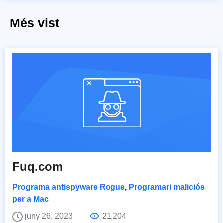
Més vist
Fuq.com
Programa antispyware Rogue
,
Programari maliciós
per a Mac
juny 26, 2023
21,204