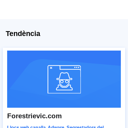
Tendència
Forestrievic.com
Llocs web canalla
,
Adware
,
Segrestadors del