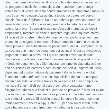
dies, que ofereix una funcionalitat completa de detecció i eliminació
de programari maliciós, proteccions d'alt rendiment per protegir
activament el vostre sistema contra amenaces de programari maliciós
i accés al nostre equip d'assistència tècnica a través del servei
d'assistència de SpyHunter. No se us cobrarà per avançat durant el
període de prova, tot i que es requereix una targeta de crèdit per
activar la prova. (És possible que no s'acceptin targetes de crèdit
prepagades, targetes de dèbit ni targetes regal amb aquesta oferta).
El requisit del vostre mètode de pagament és ajudar a garantir una
protecció de seguretat contínua i ininterrompuda durant la transició
d'una prova a una subscripció de pagament si decidiu comprar. No se
us cobrarà cap import de pagament per avançat al vostre mètode de
pagament durant la prova, tot i que es poden enviar sol·licituds
d'autorització a la vostra entitat financera per verificar que el vostre
mètode de pagament és vàlid (aquests enviaments d'autorització no
són sol·licituds de càrrecs o comissions per part d'EnigmaSoft, però,
depenent del vostre mètode de pagament i/o de la vostra entitat
financera, poden reflectir-se en la disponibilitat del vostre compte).
Podeu cancel·lar la prova a través de la secció El meu compte del
lloc web d'EnigmaSoft per al vostre compte o contactant amb
EnigmaSoft abans que finalitzi el període de prova de 7 dies per evitar
que es faci un càrrec que venci i es processi immediatament després
que caduqui la prova. Si decidiu cancel·lar durant la prova, perdreu
immediatament l'accés a SpyHunter. Si, per qualsevol motiu, creieu
que s'ha processat un càrrec que no volíeu fer (cosa que podria