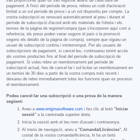
vau proporcionar quan us vau registrar abans de cada data de
pagament. A l'inici del període de prova, rebreu un codi d'activació
limitat a un sol període de prova i a un sol dispositiu per compte. La
vostra subscripció es renovarà automàticament al preu i durant el
període de subscripció d'acord amb els materials de l'oferta i els
termes de la pàgina de registre/compra (que s'incorporen aquí com a
referència; els preus poden variar segons el país o la promoció
segons els detalls de la pàgina de compra), sempre que sigueu un
usuari de subscripció continu i ininterromput. Per als usuaris de
subscripcions de pagament, si cancel·leu, continuareu tenint accés
als vostres productes fins al final del període de subscripció de
pagament. Si voleu rebre un reemborsament pel període de
subscripció actual, heu de cancel·lar i sol·licitar un reemborsament en
un termini de 30 dies a partir de la vostra compra més recent i
deixareu de rebre immediatament totes les funcions quan es processi
el reemborsament.
Podeu cancel·lar una subscripció o una prova de la manera
següent:
Aneu a
www.enigmasoftware.com
i feu clic al botó
"Iniciar
sessió"
a la cantonada superior dreta.
Inicia la sessió amb el teu nom d'usuari i contrasenya.
Al menú de navegació, aneu a
"Comanda/Llicències".
Al
costat de la vostra comanda/llicència, hi ha un botó