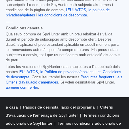
subscripció. La compra de SpyHunter està subjecta als termes i
condicions de la pàgina de compra,
l'EULA/TOS
,
la política de
privadesa/galetes
i
les condicions de descompte
.
------
Condicions generals
Qualsevol compra de SpyHunter amb un preu rebaixat és vàlida
durant el període de subscripció amb descompte ofert. Després
d'això, s'aplicarà el preu estàndard aplicable en aquell moment per a
les renovacions automàtiques i/o compres futures. Els preus estan
subjectes a canvis, tot i que us notificarem amb antelació els canvis
de preu.
Totes les versions de SpyHunter estan subjectes a l'acceptació dels
nostres
EULA/TOS
,
la Política de privadesa/cookies
i
les Condicions
de descompte
. Consulteu també les nostres
Preguntes freqüents
i
els
Criteris d'avaluació d'amenaces
. Si voleu desinstal·lar SpyHunter,
apreneu com fer-ho
.
a casa
Passos de desinstal·lació del programa
Criteris
d'avaluació de l'amenaça de SpyHunter
Termes i condicions
addicionals de SpyHunter
Termes i condicions addicionals de