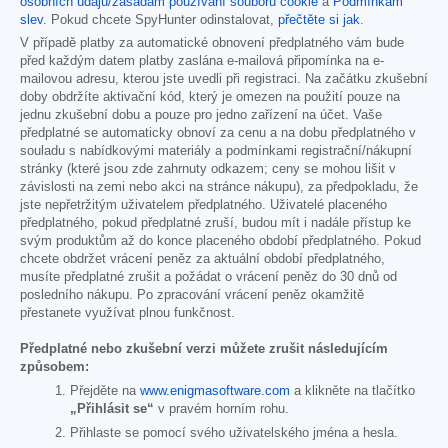
osobních údajů/zásadám používání souborů cookie
a
Podmínkám
slev
. Pokud chcete SpyHunter odinstalovat,
přečtěte si jak
.
V případě platby za automatické obnovení předplatného vám bude
před každým datem platby zaslána e-mailová připomínka na e-
mailovou adresu, kterou jste uvedli při registraci. Na začátku zkušební
doby obdržíte aktivační kód, který je omezen na použití pouze na
jednu zkušební dobu a pouze pro jedno zařízení na účet. Vaše
předplatné se automaticky obnoví za cenu a na dobu předplatného v
souladu s nabídkovými materiály a podmínkami registrační/nákupní
stránky (které jsou zde zahrnuty odkazem; ceny se mohou lišit v
závislosti na zemi nebo akci na stránce nákupu), za předpokladu, že
jste nepřetržitým uživatelem předplatného. Uživatelé placeného
předplatného, pokud předplatné zruší, budou mít i nadále přístup ke
svým produktům až do konce placeného období předplatného. Pokud
chcete obdržet vrácení peněz za aktuální období předplatného,
musíte předplatné zrušit a požádat o vrácení peněz do 30 dnů od
posledního nákupu. Po zpracování vrácení peněz okamžitě
přestanete využívat plnou funkčnost.
Předplatné nebo zkušební verzi můžete zrušit následujícím
způsobem:
Přejděte na
www.enigmasoftware.com
a klikněte na tlačítko
„Přihlásit se“
v pravém horním rohu.
Přihlaste se pomocí svého uživatelského jména a hesla.