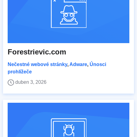
Forestrievic.com
Nečestné webové stránky
,
Adware
,
Únosci
prohlížeče
duben 3, 2026