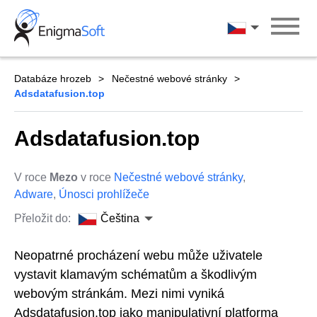
Skip
to
Čeština
content
Databáze hrozeb
Nečestné webové stránky
Adsdatafusion.top
Adsdatafusion.top
V roce
Mezo
v roce
Nečestné webové stránky
,
Adware
,
Únosci prohlížeče
Přeložit do:
Čeština
Neopatrné procházení webu může uživatele
vystavit klamavým schématům a škodlivým
webovým stránkám. Mezi nimi vyniká
Adsdatafusion.top jako manipulativní platforma