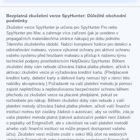
Bezplatná zkušební verze SpyHunter: Důležité obchodní
podmínky
Zkušební verze SpyHunter je určena pro SpyHunter Pro nebo
SpyHunter pro Mac a zahrnuje více zařízení (jak je uvedeno v
propagačních materiálech/na stránce nákupu) po dobu jednoho
7denního zkušebního období. Nabízí komplexní funkce pro detekci a
odstraňování malwaru, vysoce výkonné ochrany pro aktivní ochranu
vašeho systému před hrozbami malwaru a přístup k našemu týmu
technické podpory prostřednictvím HelpDesku SpyHunter. Během
zkušební doby vám nebude účtována žádná platba předem, ačkoli k
aktivaci zkušební verze je vyžadována kreditní karta. (Předplacené
kreditní karty, debetní karty a dárkové karty nemusí být v rámci této
nabídky akceptovány.) Požadavek na vaši platební metodu je pomoci
zajistit nepřetržitou a nepřerušovanou bezpečnostní ochranu během
přechodu ze zkušební verze na placené předplatné, pokud se
rozhodnete pro nákup. Během zkušební doby vám nebude z vaší
platební metody účtována žádná platba předem, ačkoli vaší finanční
instituci mohou být zaslány žádosti o autorizaci, aby se ověřilo, zda je
vaše platební metoda platná (takové autorizační podání není žádostí
o poplatky od EnigmaSoft, ale v závislosti na vaší platební metodě
a/nebo vaší finanční instituci se může projevit dostupnost vašeho
účtu). Zkušební verzi můžete zrušit v sekci Můj účet na webových
stránkách EnigmaSoft nebo kontaktováním společnosti EnigmaSoft