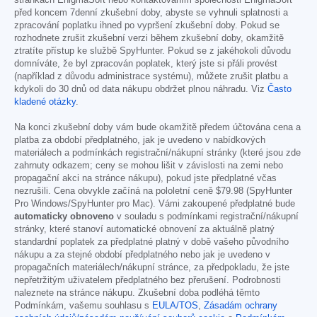
před koncem 7denní zkušební doby, abyste se vyhnuli splatnosti a
zpracování poplatku ihned po vypršení zkušební doby. Pokud se
rozhodnete zrušit zkušební verzi během zkušební doby, okamžitě
ztratíte přístup ke službě SpyHunter. Pokud se z jakéhokoli důvodu
domníváte, že byl zpracován poplatek, který jste si přáli provést
(například z důvodu administrace systému), můžete zrušit platbu a
kdykoli do 30 dnů od data nákupu obdržet plnou náhradu. Viz
Často
kladené otázky
.
Na konci zkušební doby vám bude okamžitě předem účtována cena a
platba za období předplatného, jak je uvedeno v nabídkových
materiálech a podmínkách registrační/nákupní stránky (které jsou zde
zahrnuty odkazem; ceny se mohou lišit v závislosti na zemi nebo
propagační akci na stránce nákupu), pokud jste předplatné včas
nezrušili. Cena obvykle začíná na pololetní ceně
$79.98
(SpyHunter
Pro Windows/SpyHunter pro Mac). Vámi zakoupené předplatné bude
automaticky obnoveno
v souladu s podmínkami registrační/nákupní
stránky, které stanoví automatické obnovení za aktuálně platný
standardní poplatek za předplatné platný v době vašeho původního
nákupu a za stejné období předplatného nebo jak je uvedeno v
propagačních materiálech/nákupní stránce, za předpokladu, že jste
nepřetržitým uživatelem předplatného bez přerušení. Podrobnosti
naleznete na stránce nákupu. Zkušební doba podléhá těmto
Podmínkám, vašemu souhlasu s
EULA/TOS
,
Zásadám ochrany