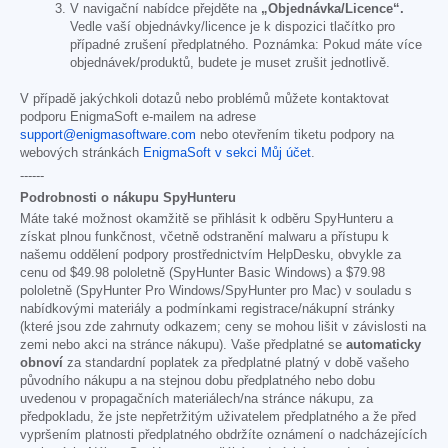
V navigační nabídce přejděte na
„Objednávka/Licence“.
Vedle vaší objednávky/licence je k dispozici tlačítko pro
případné zrušení předplatného. Poznámka: Pokud máte více
objednávek/produktů, budete je muset zrušit jednotlivě.
V případě jakýchkoli dotazů nebo problémů můžete kontaktovat
podporu EnigmaSoft e-mailem na adrese
support@enigmasoftware.com
nebo otevřením tiketu podpory na
webových stránkách
EnigmaSoft v sekci Můj účet
.
------
Podrobnosti o nákupu SpyHunteru
Máte také možnost okamžitě se přihlásit k odběru SpyHunteru a
získat plnou funkčnost, včetně odstranění malwaru a přístupu k
našemu oddělení podpory prostřednictvím HelpDesku, obvykle za
cenu od
$49.98
pololetně (SpyHunter Basic Windows) a
$79.98
pololetně (SpyHunter Pro Windows/SpyHunter pro Mac) v souladu s
nabídkovými materiály a podmínkami registrace/nákupní stránky
(které jsou zde zahrnuty odkazem; ceny se mohou lišit v závislosti na
zemi nebo akci na stránce nákupu). Vaše předplatné se
automaticky
obnoví
za standardní poplatek za předplatné platný v době vašeho
původního nákupu a na stejnou dobu předplatného nebo dobu
uvedenou v propagačních materiálech/na stránce nákupu, za
předpokladu, že jste nepřetržitým uživatelem předplatného a že před
vypršením platnosti předplatného obdržíte oznámení o nadcházejících