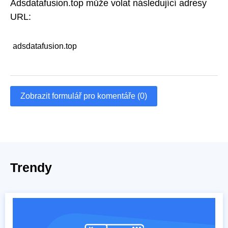
Adsdatafusion.top může volat následující adresy
URL:
adsdatafusion.top
Zobrazit formulář pro komentáře (0)
Trendy