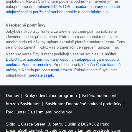
poplatcích. Nákup SpyHunteru podléhá podmínkám uvedeným na
nákupní stránce,
smlouvě EULA/TOS
,
zásadám ochrany osobních
údajů/zásadám používání souborů cookie
a
podmínkám slev
.
------
Všeobecné podmínky
Jakýkoli nákup SpyHunteru za zlevněnou cenu platí po nabízené
zlevněné období předplatného. Poté se pro automatické obnovení
a/nebo budoucí nákupy uplatní aktuálně platná standardní cena. Ceny
se mohou změnit, i když vás o změnách cen předem upozorníme.
Všechny verze SpyHunteru podléhají vašemu souhlasu s našimi
EULA/TOS
,
Zásadami ochrany osobních údajů/používání souborů
cookie
a
Podmínkami slev
. Prostudujte si také naše
Často kladené
otázky
a
Kritéria pro posouzení hrozeb
. Pokud chcete SpyHunter
odinstalovat,
přečtěte si jak
.
Domov
Kroky odinstalace programu
Kritéria hodnocení
hrozeb SpyHunter
SpyHunter Dodatečné smluvní podmínky
RegHunter Další smluvní podmínky
Sídlo: 1 Castle Street, 3. patro, Dublin 2 D02XD82 Irsko.
EnigmaSoft Limited, Private Company Limited prostřednictvím