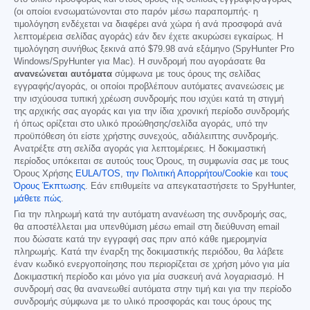
(οι οποίοι ενσωματώνονται στο παρόν μέσω παραπομπής· η
τιμολόγηση ενδέχεται να διαφέρει ανά χώρα ή ανά προσφορά ανά
λεπτομέρεια σελίδας αγοράς) εάν δεν έχετε ακυρώσει εγκαίρως. Η
τιμολόγηση συνήθως ξεκινά από
$79.98
ανά εξάμηνο (SpyHunter Pro
Windows/SpyHunter για Mac). Η συνδρομή που αγοράσατε θα
ανανεώνεται αυτόματα
σύμφωνα με τους όρους της σελίδας
εγγραφής/αγοράς, οι οποίοι προβλέπουν αυτόματες ανανεώσεις με
την ισχύουσα τυπική χρέωση συνδρομής που ισχύει κατά τη στιγμή
της αρχικής σας αγοράς και για την ίδια χρονική περίοδο συνδρομής
ή όπως ορίζεται στο υλικό προώθησης/σελίδα αγοράς, υπό την
προϋπόθεση ότι είστε χρήστης συνεχούς, αδιάλειπτης συνδρομής.
Ανατρέξτε στη σελίδα αγοράς για λεπτομέρειες. Η δοκιμαστική
περίοδος υπόκειται σε αυτούς τους Όρους, τη συμφωνία σας με τους
Όρους Χρήσης
EULA/TOS
,
την Πολιτική Απορρήτου/Cookie
και
τους
Όρους Έκπτωσης
. Εάν επιθυμείτε να απεγκαταστήσετε το SpyHunter,
μάθετε πώς
.
Για την πληρωμή κατά την αυτόματη ανανέωση της συνδρομής σας,
θα αποστέλλεται μια υπενθύμιση μέσω email στη διεύθυνση email
που δώσατε κατά την εγγραφή σας πριν από κάθε ημερομηνία
πληρωμής. Κατά την έναρξη της δοκιμαστικής περιόδου, θα λάβετε
έναν κωδικό ενεργοποίησης που περιορίζεται σε χρήση μόνο για μία
Δοκιμαστική περίοδο και μόνο για μία συσκευή ανά λογαριασμό. Η
συνδρομή σας θα ανανεωθεί αυτόματα στην τιμή και για την περίοδο
συνδρομής σύμφωνα με το υλικό προσφοράς και τους όρους της