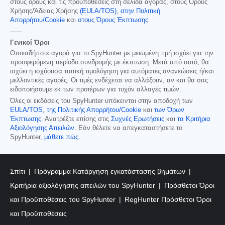
στους όρους και τις προϋποθέσεις στη σελίδα αγοράς, στους Όρους
Χρήσης/Άδειας Χρήσης
(EULA/TOS)
,
στην Πολιτική
Απορρήτου/Cookie
και
στους Όρους Έκπτωσης
.
------
Γενικοί Όροι
Οποιαδήποτε αγορά για το SpyHunter με μειωμένη τιμή ισχύει για την
προσφερόμενη περίοδο συνδρομής με έκπτωση. Μετά από αυτό, θα
ισχύει η ισχύουσα τυπική τιμολόγηση για αυτόματες ανανεώσεις ή/και
μελλοντικές αγορές. Οι τιμές ενδέχεται να αλλάξουν, αν και θα σας
ειδοποιήσουμε εκ των προτέρων για τυχόν αλλαγές τιμών.
Όλες οι εκδόσεις του SpyHunter υπόκεινται στην αποδοχή των
EULA/TOS
,
της Πολιτικής Απορρήτου/Cookie
και
των Όρων
Έκπτωσης
. Ανατρέξτε επίσης στις
Συχνές Ερωτήσεις
και
τα Κριτήρια
Αξιολόγησης Απειλών
. Εάν θέλετε να απεγκαταστήσετε το
SpyHunter,
μάθετε πώς
.
Σπίτι
Πρόγραμμα Κατάργηση εγκατάστασης βημάτων
Κριτήρια αξιολόγησης απειλών του SpyHunter
Πρόσθετοι Όροι
και Προϋποθέσεις του SpyHunter
RegHunter Πρόσθετοι Όροι
και Προϋποθέσεις