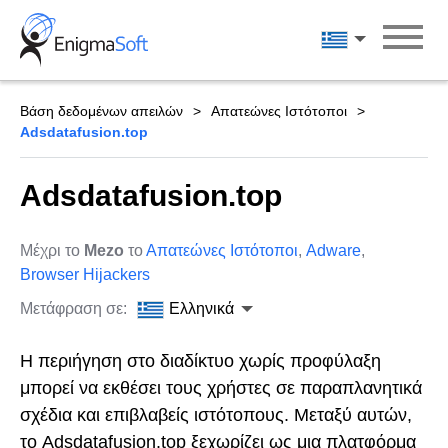
Skip
to
Ελληνικά
content
Βάση δεδομένων απειλών
Απατεώνες Ιστότοποι
Adsdatafusion.top
Adsdatafusion.top
Μέχρι το
Mezo
το
Απατεώνες Ιστότοποι
,
Adware
,
Browser Hijackers
Μετάφραση σε:
Ελληνικά
Η περιήγηση στο διαδίκτυο χωρίς προφύλαξη
μπορεί να εκθέσει τους χρήστες σε παραπλανητικά
σχέδια και επιβλαβείς ιστότοπους. Μεταξύ αυτών,
το Adsdatafusion.top ξεχωρίζει ως μια πλατφόρμα