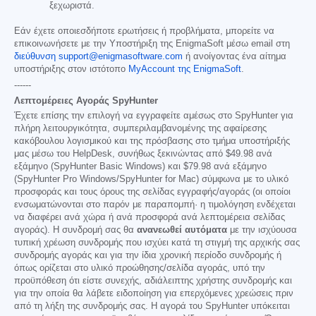
ξεχωριστά.
Εάν έχετε οποιεσδήποτε ερωτήσεις ή προβλήματα, μπορείτε να
επικοινωνήσετε με την Υποστήριξη της EnigmaSoft μέσω email στη
διεύθυνση support@enigmasoftware.com
ή ανοίγοντας ένα αίτημα
υποστήριξης στον ιστότοπο
MyAccount της EnigmaSoft
.
------
Λεπτομέρειες Αγοράς SpyHunter
Έχετε επίσης την επιλογή να εγγραφείτε αμέσως στο SpyHunter για
πλήρη λειτουργικότητα, συμπεριλαμβανομένης της αφαίρεσης
κακόβουλου λογισμικού και της πρόσβασης στο τμήμα υποστήριξής
μας μέσω του HelpDesk, συνήθως ξεκινώντας από
$49.98
ανά
εξάμηνο (SpyHunter Basic Windows) και
$79.98
ανά εξάμηνο
(SpyHunter Pro Windows/SpyHunter for Mac) σύμφωνα με το υλικό
προσφοράς και τους όρους της σελίδας εγγραφής/αγοράς (οι οποίοι
ενσωματώνονται στο παρόν με παραπομπή· η τιμολόγηση ενδέχεται
να διαφέρει ανά χώρα ή ανά προσφορά ανά λεπτομέρεια σελίδας
αγοράς). Η συνδρομή σας θα
ανανεωθεί αυτόματα
με την ισχύουσα
τυπική χρέωση συνδρομής που ισχύει κατά τη στιγμή της αρχικής σας
συνδρομής αγοράς και για την ίδια χρονική περίοδο συνδρομής ή
όπως ορίζεται στο υλικό προώθησης/σελίδα αγοράς, υπό την
προϋπόθεση ότι είστε συνεχής, αδιάλειπτης χρήστης συνδρομής και
για την οποία θα λάβετε ειδοποίηση για επερχόμενες χρεώσεις πριν
από τη λήξη της συνδρομής σας. Η αγορά του SpyHunter υπόκειται