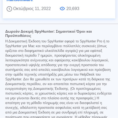
Οκτώβριος 11, 2022
20,693
Δωρεάν Δοκιμή SpyHunter: Σημαντικοί Όροι και
Προϋποθέσεις
Η Δοκιμαστική Έκδοση του SpyHunter αφορά το SpyHunter Pro ή το
SpyHunter για Mac και περιλαμβάνει πολλαπλές συσκευές (όπως
ορίζεται στο διαφημιστικό υλικό/σελίδα αγοράς) για μια εφάπαξ
δοκιμαστική περίοδο 7 ημερών, προσφέροντας ολοκληρωμένη
λειτουργικότητα ανίχνευσης και αφαίρεσης κακόβουλου λογισμικού,
προστατευτικά υψηλής απόδοσης για την ενεργή προστασία του
συστήματός σας από απειλές κακόβουλου λογισμικού και πρόσβαση
στην ομάδα τεχνικής υποστήριξής μας μέσω του HelpDesk του
SpyHunter. Δεν θα χρεωθείτε εκ των προτέρων κατά τη διάρκεια της
Δοκιμαστικής περιόδου, αν και απαιτείται πιστωτική κάρτα για την
ενεργοποίηση της Δοκιμαστικής Έκδοσης. (Οι προπληρωμένες
πιστωτικές κάρτες, οι χρεωστικές κάρτες και οι δωροκάρτες ενδέχεται
να μην γίνονται δεκτές στο πλαίσιο αυτής της προσφοράς.) Η
απαίτηση για τη μέθοδο πληρωμής σας είναι να διασφαλιστεί η
συνεχής, αδιάλειπτη προστασία ασφαλείας κατά τη μετάβασή σας
από μια Δοκιμαστική Έκδοση σε μια συνδρομή επί πληρωμή, σε
περίπτωση που αποφασίσετε να αγοράσετε. Η μέθοδος πληρωμής