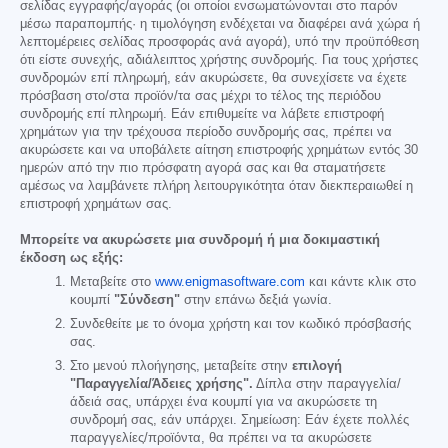
σελίδας εγγραφής/αγοράς (οι οποίοι ενσωματώνονται στο παρόν
μέσω παραπομπής· η τιμολόγηση ενδέχεται να διαφέρει ανά χώρα ή
λεπτομέρειες σελίδας προσφοράς ανά αγορά), υπό την προϋπόθεση
ότι είστε συνεχής, αδιάλειπτος χρήστης συνδρομής. Για τους χρήστες
συνδρομών επί πληρωμή, εάν ακυρώσετε, θα συνεχίσετε να έχετε
πρόσβαση στο/στα προϊόν/τα σας μέχρι το τέλος της περιόδου
συνδρομής επί πληρωμή. Εάν επιθυμείτε να λάβετε επιστροφή
χρημάτων για την τρέχουσα περίοδο συνδρομής σας, πρέπει να
ακυρώσετε και να υποβάλετε αίτηση επιστροφής χρημάτων εντός 30
ημερών από την πιο πρόσφατη αγορά σας και θα σταματήσετε
αμέσως να λαμβάνετε πλήρη λειτουργικότητα όταν διεκπεραιωθεί η
επιστροφή χρημάτων σας.
Μπορείτε να ακυρώσετε μια συνδρομή ή μια δοκιμαστική
έκδοση ως εξής:
Μεταβείτε στο
www.enigmasoftware.com
και κάντε κλικ στο
κουμπί
"Σύνδεση"
στην επάνω δεξιά γωνία.
Συνδεθείτε με το όνομα χρήστη και τον κωδικό πρόσβασής
σας.
Στο μενού πλοήγησης, μεταβείτε στην
επιλογή
"Παραγγελία/Άδειες χρήσης".
Δίπλα στην παραγγελία/
άδειά σας, υπάρχει ένα κουμπί για να ακυρώσετε τη
συνδρομή σας, εάν υπάρχει. Σημείωση: Εάν έχετε πολλές
παραγγελίες/προϊόντα, θα πρέπει να τα ακυρώσετε