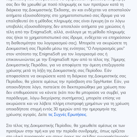
σας δεν θα χρεωθεί με ποσό πληρωμής εκ των προτέρων κατά τη
διάρκεια της Δοκιμαστικής Έκδοσης, αν και ενδέχεται να αποσταλούν
αιτήματα εξουσιοδότησης στο χρηματοπιστωτικό σας ίδρυμα για να
επαληθευτεί ότι η μέθοδος πληρωμής σας είναι έγκυρη (οι εν λόγω
υποβολές εξουσιοδότησης δεν αποτελούν αιτήματα για χρεώσεις ή
τέλη από την EnigmaSoft, αλλά, ανάλογα με τη μέθοδο πληρωμής
σας ή/και το χρηματοπιστωτικό σας ίδρυμα, ενδέχεται να επηρεάσουν
τη διαθεσιμότητα του λογαριασμού σας). Μπορείτε να ακυρώσετε τη
Δοκιμαστική σας Περίοδο μέσω της ενότητας "Ο Λογαριασμός μου"
στον ιστότοπο της EnigmaSoft για τον λογαριασμό σας ή
επικοινωνώντας με την EnigmaSoft πριν από το τέλος της 7ήμερης
Δοκιμαστικής Περιόδου, για να αποφύγετε την άμεση επεξεργασία
χρέωσης μετά τη λήξη της Δοκιμαστικής σας Περίοδου. Εάν
αποφασίσετε να ακυρώσετε κατά τη διάρκεια της Δοκιμαστικής σας
Περίοδου, θα χάσετε αμέσως την πρόσβαση στο SpyHunter. Εάν, για
οποιονδήποτε λόγο, πιστεύετε ότι διεκπεραιώθηκε μια χρέωση που
δεν επιθυμούσατε να κάνετε (κάτι που θα μπορούσε να συμβεί, για
παράδειγμα, λόγω διαχείρισης συστήματος), μπορείτε επίσης να
ακυρώσετε και να λάβετε πλήρη επιστροφή χρημάτων για τη χρέωση
οποιαδήποτε στιγμή εντός 30 ημερών από την ημερομηνία της
χρέωσης αγοράς. Δείτε
τις Συχνές Ερωτήσεις
.
Στο τέλος της Δοκιμαστικής Περίοδου, θα χρεωθείτε αμέσως εκ των
προτέρων στην τιμή και για την περίοδο συνδρομής, όπως ορίζεται
στο υλικό προσφοράς και στους όρους της σελίδας εγγραφής/αγοράς