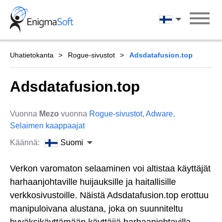
Skip
to
Suomi
content
Uhatietokanta
Rogue-sivustot
Adsdatafusion.top
Adsdatafusion.top
Vuonna
Mezo
vuonna
Rogue-sivustot
,
Adware
,
Selaimen kaappaajat
Käännä:
Suomi
Verkon varomaton selaaminen voi altistaa käyttäjät
harhaanjohtaville huijauksille ja haitallisille
verkkosivustoille. Näistä Adsdatafusion.top erottuu
manipuloivana alustana, joka on suunniteltu
hyväksikäyttämään käyttäjiä harhaanjohtavilla