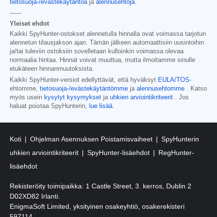
tietosuoja-/evästekäytäntöä
ja
alennusehtoja
.
------
Yleiset ehdot
Kaikki SpyHunter-ostokset alennetulla hinnalla ovat voimassa tarjotun
alennetun tilausjakson ajan. Tämän jälkeen automaattisiin uusintoihin
ja/tai tuleviin ostoksiin sovelletaan kulloinkin voimassa olevaa
normaalia hintaa. Hinnat voivat muuttua, mutta ilmoitamme sinulle
etukäteen hinnanmuutoksista.
Kaikki SpyHunter-versiot edellyttävät, että hyväksyt
EULA/TOS-
ehtomme,
tietosuoja-/evästekäytäntömme
ja
alennusehtomme
. Katso
myös usein
kysytyt kysymykset
ja
uhkien arviointikriteerit
. Jos
haluat poistaa SpyHunterin,
lue lisää
.
Koti
Ohjelman Asennuksen Poistamisvaiheet
SpyHunterin
uhkien arviointikriteerit
SpyHunter-lisäehdot
RegHunter-
lisäehdot
Rekisteröity toimipaikka: 1 Castle Street, 3. kerros, Dublin 2
D02XD82 Irlanti.
EnigmaSoft Limited, yksityinen osakeyhtiö, osakerekisteri
597114.