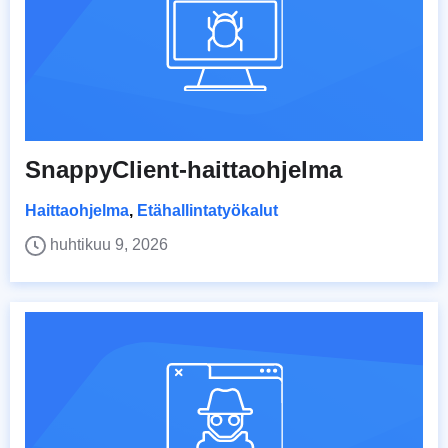
SnappyClient-haittaohjelma
Haittaohjelma
,
Etähallintatyökalut
huhtikuu 9, 2026