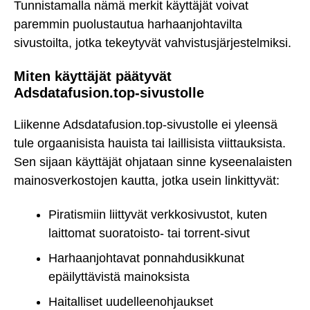
Tunnistamalla nämä merkit käyttäjät voivat
paremmin puolustautua harhaanjohtavilta
sivustoilta, jotka tekeytyvät vahvistusjärjestelmiksi.
Miten käyttäjät päätyvät
Adsdatafusion.top-sivustolle
Liikenne Adsdatafusion.top-sivustolle ei yleensä
tule orgaanisista hauista tai laillisista viittauksista.
Sen sijaan käyttäjät ohjataan sinne kyseenalaisten
mainosverkostojen kautta, jotka usein linkittyvät:
Piratismiin liittyvät verkkosivustot, kuten
laittomat suoratoisto- tai torrent-sivut
Harhaanjohtavat ponnahdusikkunat
epäilyttävistä mainoksista
Haitalliset uudelleenohjaukset