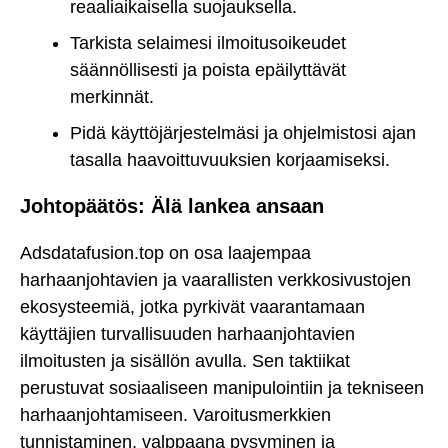
reaaliaikaisella suojauksella.
Tarkista selaimesi ilmoitusoikeudet
säännöllisesti ja poista epäilyttävät
merkinnät.
Pidä käyttöjärjestelmäsi ja ohjelmistosi ajan
tasalla haavoittuvuuksien korjaamiseksi.
Johtopäätös: Älä lankea ansaan
Adsdatafusion.top on osa laajempaa
harhaanjohtavien ja vaarallisten verkkosivustojen
ekosysteemiä, jotka pyrkivät vaarantamaan
käyttäjien turvallisuuden harhaanjohtavien
ilmoitusten ja sisällön avulla. Sen taktiikat
perustuvat sosiaaliseen manipulointiin ja tekniseen
harhaanjohtamiseen. Varoitusmerkkien
tunnistaminen, valppaana pysyminen ja