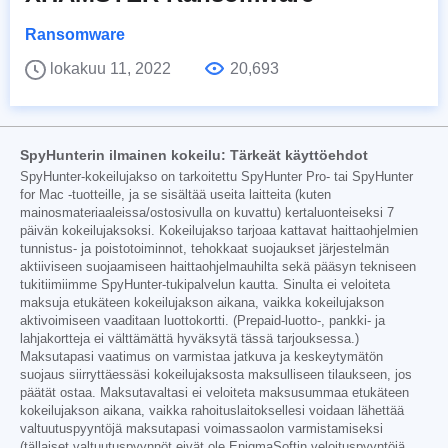
Ransomware
lokakuu 11, 2022
20,693
SpyHunterin ilmainen kokeilu: Tärkeät käyttöehdot
SpyHunter-kokeilujakso on tarkoitettu SpyHunter Pro- tai SpyHunter
for Mac -tuotteille, ja se sisältää useita laitteita (kuten
mainosmateriaaleissa/ostosivulla on kuvattu) kertaluonteiseksi 7
päivän kokeilujaksoksi. Kokeilujakso tarjoaa kattavat haittaohjelmien
tunnistus- ja poistotoiminnot, tehokkaat suojaukset järjestelmän
aktiiviseen suojaamiseen haittaohjelmauhilta sekä pääsyn tekniseen
tukitiimiimme SpyHunter-tukipalvelun kautta. Sinulta ei veloiteta
maksuja etukäteen kokeilujakson aikana, vaikka kokeilujakson
aktivoimiseen vaaditaan luottokortti. (Prepaid-luotto-, pankki- ja
lahjakortteja ei välttämättä hyväksytä tässä tarjouksessa.)
Maksutapasi vaatimus on varmistaa jatkuva ja keskeytymätön
suojaus siirryttäessäsi kokeilujaksosta maksulliseen tilaukseen, jos
päätät ostaa. Maksutavaltasi ei veloiteta maksusummaa etukäteen
kokeilujakson aikana, vaikka rahoituslaitoksellesi voidaan lähettää
valtuutuspyyntöjä maksutapasi voimassaolon varmistamiseksi
(tällaiset valtuutuspyynnöt eivät ole EnigmaSoftin veloituspyyntöjä,