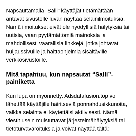
Napsauttamalla "Salli" käyttäjät tietämättään
antavat sivustolle luvan näyttää selainilmoituksia.
Nämä ilmoitukset eivät ole hyödyllisiä hälytyksiä tai
uutisia, vaan pyytämättömiä mainoksia ja
mahdollisesti vaarallisia linkkejä, jotka johtavat
huijaussivuille ja haittaohjelmia sisältäville
verkkosivustoille.
Mitä tapahtuu, kun napsautat “Salli”-
painiketta
Kun lupa on myönnetty, Adsdatafusion.top voi
lähettää käyttäjille häiritseviä ponnahdusikkunoita,
vaikka selainta ei käytettäisi aktiivisesti. Nämä
viestit usein muistuttavat järjestelmähälytyksiä tai
tietoturvavaroituksia ja voivat näyttää tältä: