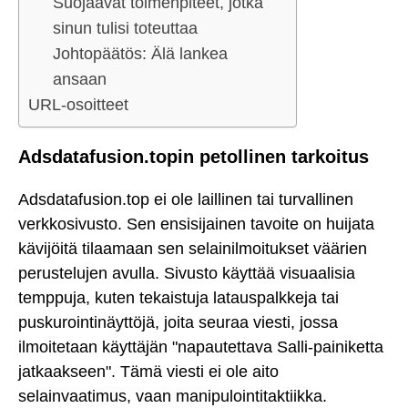
Suojaavat toimenpiteet, jotka
sinun tulisi toteuttaa
Johtopäätös: Älä lankea
ansaan
URL-osoitteet
Adsdatafusion.topin petollinen tarkoitus
Adsdatafusion.top ei ole laillinen tai turvallinen
verkkosivusto. Sen ensisijainen tavoite on huijata
kävijöitä tilaamaan sen selainilmoitukset väärien
perustelujen avulla. Sivusto käyttää visuaalisia
temppuja, kuten tekaistuja latauspalkkeja tai
puskurointinäyttöjä, joita seuraa viesti, jossa
ilmoitetaan käyttäjän "napautettava Salli-painiketta
jatkaakseen". Tämä viesti ei ole aito
selainvaatimus, vaan manipulointitaktiikka.