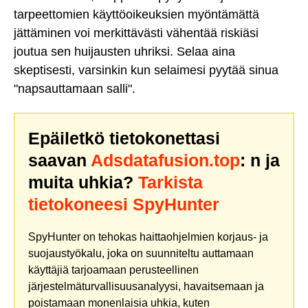
tarpeettomien käyttöoikeuksien myöntämättä
jättäminen voi merkittävästi vähentää riskiäsi
joutua sen huijausten uhriksi. Selaa aina
skeptisesti, varsinkin kun selaimesi pyytää sinua
"napsauttamaan salli".
Epäiletkö tietokonettasi
saavan
Adsdatafusion.top
: n ja
muita uhkia?
Tarkista
tietokoneesi SpyHunter
SpyHunter on tehokas haittaohjelmien korjaus- ja
suojaustyökalu, joka on suunniteltu auttamaan
käyttäjiä tarjoamaan perusteellinen
järjestelmäturvallisuusanalyysi, havaitsemaan ja
poistamaan monenlaisia uhkia, kuten