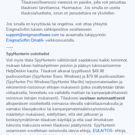
Tilauksesi/lisenssisi vieressä on painike, jolla voit peruuttaa
tilauksesi tarvittaessa. Huomautus: Jos sinulla on useita
tilauksia/tuotteita, sinun on peruutettava ne yksitellen.
Jos sinulla on kysyttävää tai ongelmia, voit ottaa yhteyttä
EnigmaSoftin tukeen sähköpostitse osoitteeseen
support@enigmasoftware.com
tai avaamalla tukipyynnön
EnigmaSoftin Omatili-
verkkosivustolla.
------
SpyHunterin ostotiedot
Voit myös tilata SpyHunterin välittömästi saadaksesi kaikki toiminnot,
mukaan lukien haittaohjelmien poiston ja pääsyn tukiosastoomme
HelpDeskin kautta. Tilaukset alkavat tyypillisesti
$49.98
puolivuosittain (SpyHunter Basic Windows) ja
$79.98
puolivuosittain
(SpyHunter Pro Windows/SpyHunter Macille) tarjousmateriaalien ja
rekisteröinti-/ostosivun ehtojen mukaisesti (jotka sisällytetään tähän
viittauksella; hinnoittelu voi vaihdella maittain tai kampanjakohtaisesti
ostosivun tietojen mukaisesti). Tilauksesi
uusitaan automaattisesti
alkuperäisen ostohetkellä voimassa olevalla vakiotilausmaksulla ja
samaksi tilausjaksoksi tai kampanjamateriaaleissa/ostosivulla
määritetyn mukaisesti, edellyttäen, että olet jatkuvan ja
keskeytymättömän tilauksen käyttäjä ja että saat ilmoituksen
tulevista maksuista ennen tilauksesi päättymistä. SpyHunterin
ostamiseen sovelletaan ostosivulla olevia ehtoja,
EULA/TOS-
ehtoja,