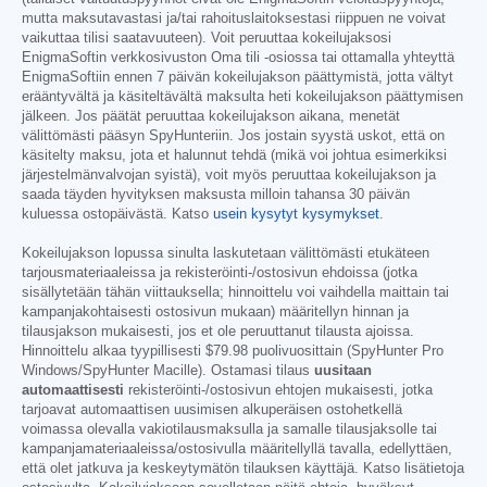
mutta maksutavastasi ja/tai rahoituslaitoksestasi riippuen ne voivat
vaikuttaa tilisi saatavuuteen). Voit peruuttaa kokeilujaksosi
EnigmaSoftin verkkosivuston Oma tili -osiossa tai ottamalla yhteyttä
EnigmaSoftiin ennen 7 päivän kokeilujakson päättymistä, jotta vältyt
erääntyvältä ja käsiteltävältä maksulta heti kokeilujakson päättymisen
jälkeen. Jos päätät peruuttaa kokeilujakson aikana, menetät
välittömästi pääsyn SpyHunteriin. Jos jostain syystä uskot, että on
käsitelty maksu, jota et halunnut tehdä (mikä voi johtua esimerkiksi
järjestelmänvalvojan syistä), voit myös peruuttaa kokeilujakson ja
saada täyden hyvityksen maksusta milloin tahansa 30 päivän
kuluessa ostopäivästä. Katso
usein kysytyt kysymykset
.
Kokeilujakson lopussa sinulta laskutetaan välittömästi etukäteen
tarjousmateriaaleissa ja rekisteröinti-/ostosivun ehdoissa (jotka
sisällytetään tähän viittauksella; hinnoittelu voi vaihdella maittain tai
kampanjakohtaisesti ostosivun mukaan) määritellyn hinnan ja
tilausjakson mukaisesti, jos et ole peruuttanut tilausta ajoissa.
Hinnoittelu alkaa tyypillisesti
$79.98
puolivuosittain (SpyHunter Pro
Windows/SpyHunter Macille). Ostamasi tilaus
uusitaan
automaattisesti
rekisteröinti-/ostosivun ehtojen mukaisesti, jotka
tarjoavat automaattisen uusimisen alkuperäisen ostohetkellä
voimassa olevalla vakiotilausmaksulla ja samalle tilausjaksolle tai
kampanjamateriaaleissa/ostosivulla määritellyllä tavalla, edellyttäen,
että olet jatkuva ja keskeytymätön tilauksen käyttäjä. Katso lisätietoja