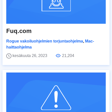
Fuq.com
Rogue vakoiluohjelmien torjuntaohjelma
,
Mac-
haittaohjelma
kesäkuuta 26, 2023
21,204