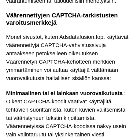
vaarantumiseen tai taloudellisiin menetyksiin.
Väärennettyjen CAPTCHA-tarkistusten
varoitusmerkkejä
Monet sivustot, kuten Adsdatafusion.top, käyttävät
väärennettyjä CAPTCHA-vahvistussivuja
antaakseen petokselleen oikeutuksen.
Väärennetyn CAPTCHA-kehotteen merkkien
ymmärtäminen voi auttaa käyttäjiä välttämään
vuorovaikutusta haitallisen sisällön kanssa:
Minimaalinen tai ei lainkaan vuorovaikutusta
:
Oikeat CAPTCHA-koodit vaativat käyttäjiltä
tehtävien suorittamista, kuten kuvien valitsemista
tai vääristyneen tekstin kirjoittamista.
Väärennetyissä CAPTCHA-koodissa näkyy usein
vain valintaruutu tai yksinkertainen viesti.