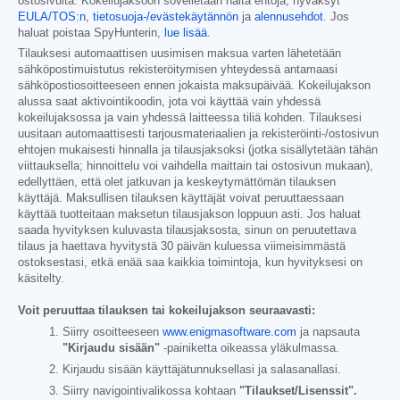
ostosivulta. Kokeilujaksoon sovelletaan näitä ehtoja, hyväksyt
EULA/TOS:n
,
tietosuoja-/evästekäytännön
ja
alennusehdot
. Jos
haluat poistaa SpyHunterin,
lue lisää
.
Tilauksesi automaattisen uusimisen maksua varten lähetetään
sähköpostimuistutus rekisteröitymisen yhteydessä antamaasi
sähköpostiosoitteeseen ennen jokaista maksupäivää. Kokeilujakson
alussa saat aktivointikoodin, jota voi käyttää vain yhdessä
kokeilujaksossa ja vain yhdessä laitteessa tiliä kohden. Tilauksesi
uusitaan automaattisesti tarjousmateriaalien ja rekisteröinti-/ostosivun
ehtojen mukaisesti hinnalla ja tilausjaksoksi (jotka sisällytetään tähän
viittauksella; hinnoittelu voi vaihdella maittain tai ostosivun mukaan),
edellyttäen, että olet jatkuvan ja keskeytymättömän tilauksen
käyttäjä. Maksullisen tilauksen käyttäjät voivat peruuttaessaan
käyttää tuotteitaan maksetun tilausjakson loppuun asti. Jos haluat
saada hyvityksen kuluvasta tilausjaksosta, sinun on peruutettava
tilaus ja haettava hyvitystä 30 päivän kuluessa viimeisimmästä
ostoksestasi, etkä enää saa kaikkia toimintoja, kun hyvityksesi on
käsitelty.
Voit peruuttaa tilauksen tai kokeilujakson seuraavasti:
Siirry osoitteeseen
www.enigmasoftware.com
ja napsauta
"Kirjaudu sisään"
-painiketta oikeassa yläkulmassa.
Kirjaudu sisään käyttäjätunnuksellasi ja salasanallasi.
Siirry navigointivalikossa kohtaan
"Tilaukset/Lisenssit".