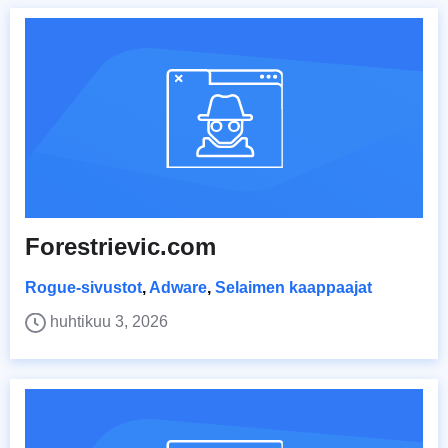
Forestrievic.com
Rogue-sivustot
,
Adware
,
Selaimen kaappaajat
huhtikuu 3, 2026