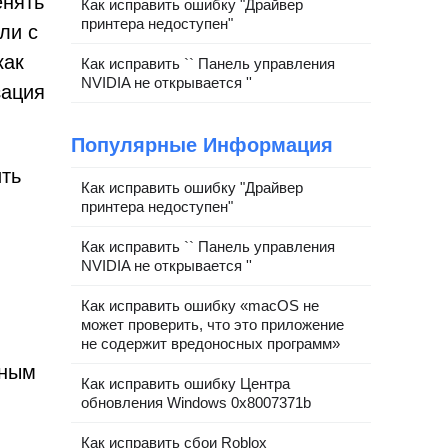
енять
Как исправить ошибку "Драйвер
принтера недоступен"
ли с
как
Как исправить `` Панель управления
NVIDIA не открывается ''
зация
Популярные Информация
ить
Как исправить ошибку "Драйвер
принтера недоступен"
Как исправить `` Панель управления
NVIDIA не открывается ''
Как исправить ошибку «macOS не
может проверить, что это приложение
не содержит вредоносных программ»
нным
Как исправить ошибку Центра
обновления Windows 0x8007371b
Как исправить сбои Roblox