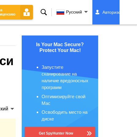
на
Поиск
Русский
Авторизоваться
ицензию
Is Your Mac Secure?
Protect Your Mac!
си
Запустите
сканирование на
наличие вредоносных
программ
Оптимизируйте свой
Mac
ский
Освободить место на
диске
Get SpyHunter Now