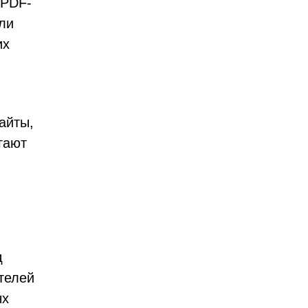
 PDF-
или
их
айты,
гают
д
телей
ых