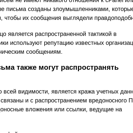
писем не имеют никакого отношения к cPanel ил
ые письма созданы злоумышленниками, которы
и, чтобы их сообщения выглядели правдоподоб
ицо является распространенной тактикой в
и используют репутацию известных организац
ническим сообщениям.
ьма также могут распространять
о всей видимости, является кража учетных дан
связаны и с распространением вредоносного П
доносные вложения или ссылки, ведущие на