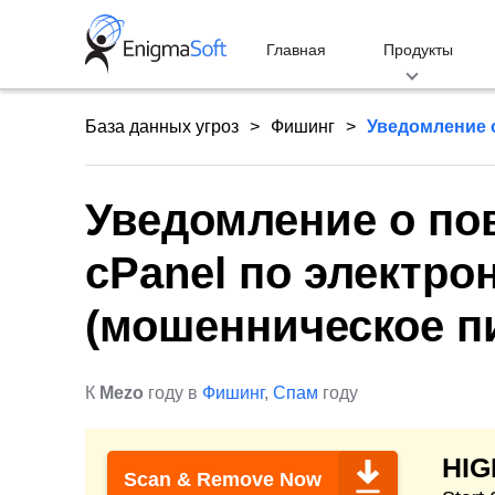
Skip
to
Главная
Продукты
content
База данных угроз
Фишинг
Уведомление о
Уведомление о по
cPanel по электро
(мошенническое п
К
Mezo
году в
Фишинг
,
Спам
году
HI
Scan & Remove Now