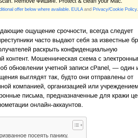
 Scan. Remove Фишинг. Protect & clean your Mac.
itional offer below where available.
EULA
and
Privacy/Cookie Policy
.
дающие ощущение срочности, всегда следует
преступники часто выдают себя за известные б
получателей раскрыть конфиденциальную
й контент. Мошенническая схема с электронны
б обновлении учетной записи cPanel, — один 
щения выглядят так, будто они отправлены от
онной компанией, организацией или учреждением
тронные письма, предназначенные для кражи ц
рометации онлайн-аккаунтов.
ризванное посеять панику.