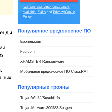
See additional offer below where
available.
EULA
and
Privacy/Cookie
Policy
.
Популярное вредоносное ПО
ренды
Eporner.com
ми
Fuq.com
из
XHAMSTER Ransomware
.
Мобильное вредоносное ПО CraxsRAT
енных
Популярные трояны
Trojan:Win32/Suschil!rfn
Trojan.Malware.300983.Susgen