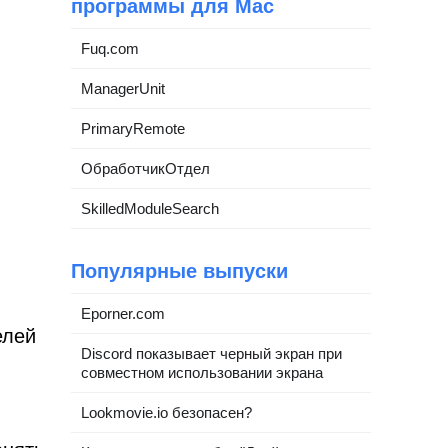
программы для Mac
Fuq.com
ManagerUnit
PrimaryRemote
ОбработчикОтдел
SkilledModuleSearch
Популярные выпуски
Eporner.com
елей
Discord показывает черный экран при
совместном использовании экрана
Lookmovie.io безопасен?