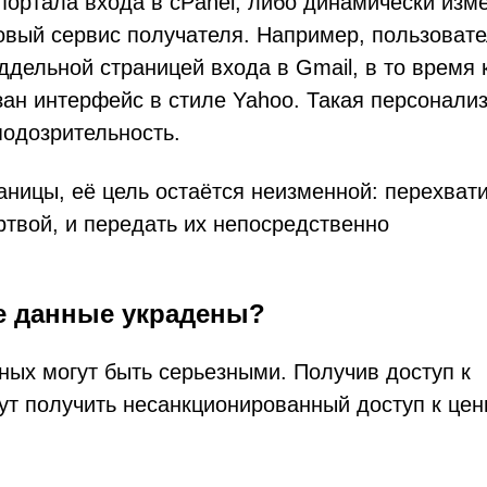
ортала входа в cPanel, либо динамически изм
овый сервис получателя. Например, пользовате
ддельной страницей входа в Gmail, в то время 
ан интерфейс в стиле Yahoo. Такая персонали
подозрительность.
аницы, её цель остаётся неизменной: перехват
твой, и передать их непосредственно
ые данные украдены?
ных могут быть серьезными. Получив доступ к
т получить несанкционированный доступ к це