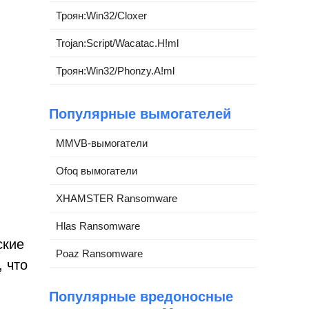
Троян:Win32/Cloxer
Trojan:Script/Wacatac.H!ml
Троян:Win32/Phonzy.A!ml
Популярные вымогателей
MMVB-вымогатели
Ofoq вымогатели
XHAMSTER Ransomware
Hlas Ransomware
ские
Poaz Ransomware
 что
Популярные вредоносные