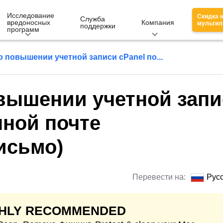
Исследование
Скидка 
Служба
вредоносных
Компания
мультил
поддержки
программ
 повышении учетной записи cPanel по...
вышении учетной запи
нной почте
исьмо)
Перевести на:
Рус
GHLY RECOMMENDED