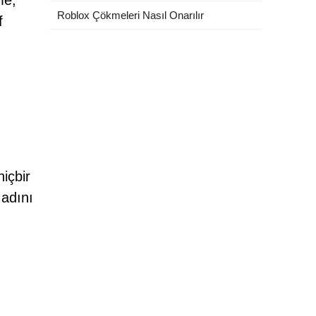
me,
Roblox Çökmeleri Nasıl Onarılır
f
içbir
 adını
.