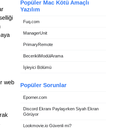
Popüler Mac Kötü Amaçlı
ar
Yazılım
elliği
Fuq.com
n
ManagerUnit
maya
PrimaryRemote
BecerikliModülArama
İşleyici Bölümü
ir web
Popüler Sorunlar
Eporner.com
Discord Ekranı Paylaşırken Siyah Ekran
arak
Görüyor
ş
Lookmovie.io Güvenli mi?