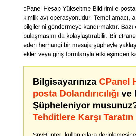
cPanel Hesap Yükseltme Bildirimi e-posta dol
kimlik avı operasyonudur. Temel amacı, alı
bilgilerini göndermeye kandırmaktır. Bazı 
bulaşmasını da kolaylaştırabilir. Bir cPanel
eden herhangi bir mesaja şüpheyle yaklaşıl
ekler veya giriş formlarıyla etkileşimden k
Bilgisayarınıza
CPanel H
posta Dolandırıcılığı
ve 
Şüpheleniyor musunuz
Tehditlere Karşı Taratın
SpyHunter, kullanıcılara derinlemesine