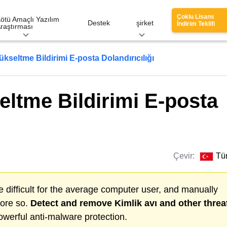
Çoklu Lisans
ötü Amaçlı Yazılım
Destek
şirket
İndirim Teklifi
raştırması
seltme Bildirimi E-posta Dolandırıcılığı
ltme Bildirimi E-posta
Çevir:
Tü
 difficult for the average computer user, and manually
more so.
Detect and remove
Kimlik avı
and other threa
werful anti-malware protection.