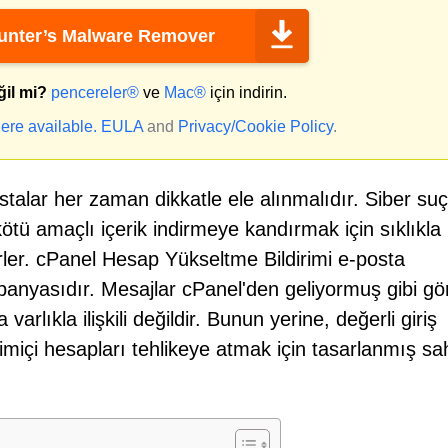
nter’s Malware Remover
ğil mi?
pencereler®
ve
Mac®
için indirin.
ere available.
EULA
and
Privacy/Cookie Policy
.
talar her zaman dikkatle ele alınmalıdır. Siber suçl
 kötü amaçlı içerik indirmeye kandırmak için sıklıkla
erler. cPanel Hesap Yükseltme Bildirimi e-posta
ampanyasıdır. Mesajlar cPanel'den geliyormuş gibi g
arlıkla ilişkili değildir. Bunun yerine, değerli giriş
rimiçi hesapları tehlikeye atmak için tasarlanmış sa