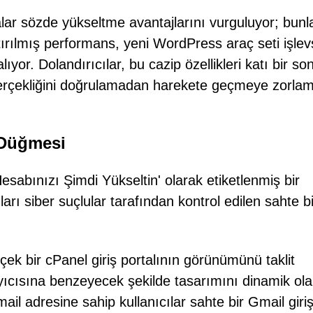
alar sözde yükseltme avantajlarını vurguluyor; bunl
tırılmış performans, yeni WordPress araç seti işlevs
lıyor. Dolandırıcılar, bu cazip özellikleri katı bir so
ın gerçekliğini doğrulamadan harekete geçmeye zorla
' Düğmesi
Hesabınızı Şimdi Yükseltin' olarak etiketlenmiş bir
rı siber suçlular tarafından kontrol edilen sahte b
çek bir cPanel giriş portalının görünümünü taklit
ayıcısına benzeyecek şekilde tasarımını dinamik ol
il adresine sahip kullanıcılar sahte bir Gmail giri