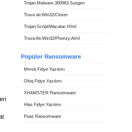
Trojan.Malware.300983.Susgen
Truva atı:Win32/Cloxer
Trojan:Script/Wacatac.H!ml
Truva Atı:Win32/Phonzy.A!ml
Popüler Ransomware
Mmvb Fidye Yazılımı
Ofoq Fidye Yazılımı
XHAMSTER Ransomware
eri
Hlas Fidye Yazılımı
at
Poaz Ransomware