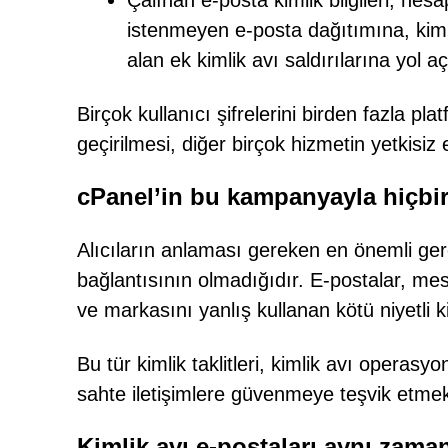
Çalınan e-posta kimlik bilgileri, hesap
istenmeyen e-posta dağıtımına, kimli
alan ek kimlik avı saldırılarına yol aça
Birçok kullanıcı şifrelerini birden fazla pla
geçirilmesi, diğer birçok hizmetin yetkisiz
cPanel’in bu kampanyayla hiçbir
Alıcıların anlaması gereken en önemli gerç
bağlantısının olmadığıdır. E-postalar, me
ve markasını yanlış kullanan kötü niyetli k
Bu tür kimlik taklitleri, kimlik avı operasyo
sahte iletişimlere güvenmeye teşvik etmek 
Kimlik avı e-postaları aynı zamand