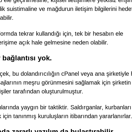
 ele geçirilmesine, kişisel iletişimlere yetkisiz erişi
k suistimaline ve mağdurun iletişim bilgilerini hede
bilir.
tformda tekrar kullandığı için, tek bir hesabın ele
 erişime açık hale gelmesine neden olabilir.
 bağlantısı yok.
ek, bu dolandırıcılığın cPanel veya ana şirketiyle h
sajlarının meşru görünmesini sağlamak için şirketin
işiler tarafından oluşturulmuştur.
nlarında yaygın bir taktiktir. Saldırganlar, kurbanları
için tanınmış kuruluşların itibarından yararlanırlar
a zararlı yazılım da bulaştırabilir.