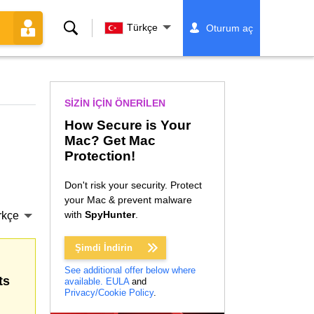
Ara
Türkçe
Oturum aç
SIZIN IÇIN ÖNERILEN
How Secure is Your
Mac? Get Mac
Protection!
Don't risk your security. Protect
your Mac & prevent malware
with
SpyHunter
.
rkçe
Şimdi İndirin
See additional offer below where
ts
available.
EULA
and
Privacy/Cookie Policy
.