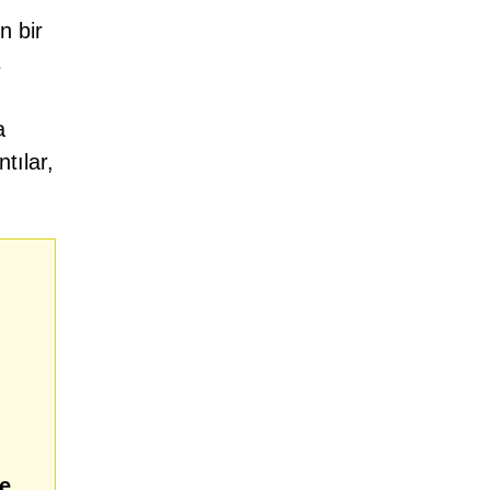
n bir
ş
a
tılar,
e