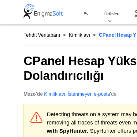
Skip
to
K
Ev
Ürünler
A
content
Tehdit Veritabanı
Kimlik avı
CPanel Hesap Yük
CPanel Hesap Yükse
Dolandırıcılığı
Mezo'de
Kimlik avı
,
İstenmeyen e-posta
'de
Detecting threats on a system may be
removing all traces of threats even 
with SpyHunter.
SpyHunter offers po