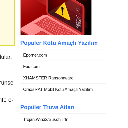
Popüler Kötü Amaçlı Yazılım
Eporner.com
ular,
Fuq.com
XHAMSTER Ransomware
örünse
CraxsRAT Mobil Kötü Amaçlı Yazılım
hte e-
Popüler Truva Atları
Trojan:Win32/Suschil!rfn