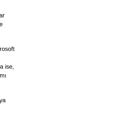
ar
ne
rosoft
a ise,
ımı
eya