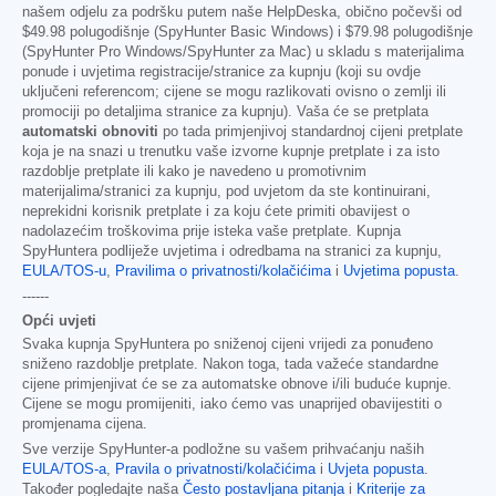
našem odjelu za podršku putem naše HelpDeska, obično počevši od
$49.98
polugodišnje (SpyHunter Basic Windows) i
$79.98
polugodišnje
(SpyHunter Pro Windows/SpyHunter za Mac) u skladu s materijalima
ponude i uvjetima registracije/stranice za kupnju (koji su ovdje
uključeni referencom; cijene se mogu razlikovati ovisno o zemlji ili
promociji po detaljima stranice za kupnju). Vaša će se pretplata
automatski obnoviti
po tada primjenjivoj standardnoj cijeni pretplate
koja je na snazi u trenutku vaše izvorne kupnje pretplate i za isto
razdoblje pretplate ili kako je navedeno u promotivnim
materijalima/stranici za kupnju, pod uvjetom da ste kontinuirani,
neprekidni korisnik pretplate i za koju ćete primiti obavijest o
nadolazećim troškovima prije isteka vaše pretplate. Kupnja
SpyHuntera podliježe uvjetima i odredbama na stranici za kupnju,
EULA/TOS-u
,
Pravilima o privatnosti/kolačićima
i
Uvjetima popusta
.
------
Opći uvjeti
Svaka kupnja SpyHuntera po sniženoj cijeni vrijedi za ponuđeno
sniženo razdoblje pretplate. Nakon toga, tada važeće standardne
cijene primjenjivat će se za automatske obnove i/ili buduće kupnje.
Cijene se mogu promijeniti, iako ćemo vas unaprijed obavijestiti o
promjenama cijena.
Sve verzije SpyHunter-a podložne su vašem prihvaćanju naših
EULA/TOS-a
,
Pravila o privatnosti/kolačićima
i
Uvjeta popusta
.
Također pogledajte naša
Često postavljana pitanja
i
Kriterije za