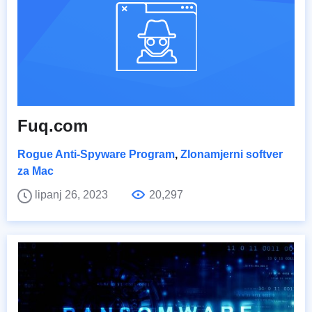
Fuq.com
Rogue Anti-Spyware Program
,
Zlonamjerni softver
za Mac
lipanj 26, 2023
20,297