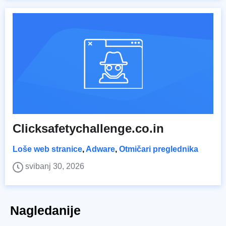
Clicksafetychallenge.co.in
Loše web stranice
,
Adware
,
Otmičari preglednika
svibanj 30, 2026
Nagledanije