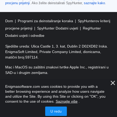
procjenu prijetnji
. Ako želite deinstalirati SpyHunter,
saznajte kako
.
Dom
Programi za deinstaliranje koraka
SpyHunterov kriterij
procjene prijetnji
SpyHunter Dodatni uvjeti
RegHunter
Dodatni uvjeti i odredbe
Sjedište ureda: Ulica Castle 1, 3. kat, Dublin 2 D02XD82 Irska.
EnigmaSoft Limited, Private Company Limited, dionicama,
matični broj 597114.
Mac i MacOS su zaštitni znakovi tvrtke Apple Inc., registrirani u
SAD-u i drugim zemljama.
Autorska prava 2016-
2026
. EnigmaSoft doo Sva prava
Enigmasoftware.com uses cookies to provide you with a
pridržana.
better browsing experience and analyze how users navigate
and utilize the Site. By using this Site or clicking on "OK", you
consent to the use of cookies.
Saznajte više
.