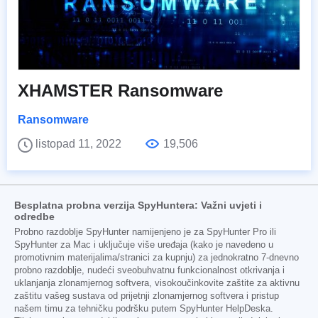
XHAMSTER Ransomware
Ransomware
listopad 11, 2022
19,506
Besplatna probna verzija SpyHuntera: Važni uvjeti i
odredbe
Probno razdoblje SpyHunter namijenjeno je za SpyHunter Pro ili
SpyHunter za Mac i uključuje više uređaja (kako je navedeno u
promotivnim materijalima/stranici za kupnju) za jednokratno 7-dnevno
probno razdoblje, nudeći sveobuhvatnu funkcionalnost otkrivanja i
uklanjanja zlonamjernog softvera, visokoučinkovite zaštite za aktivnu
zaštitu vašeg sustava od prijetnji zlonamjernog softvera i pristup
našem timu za tehničku podršku putem SpyHunter HelpDeska.