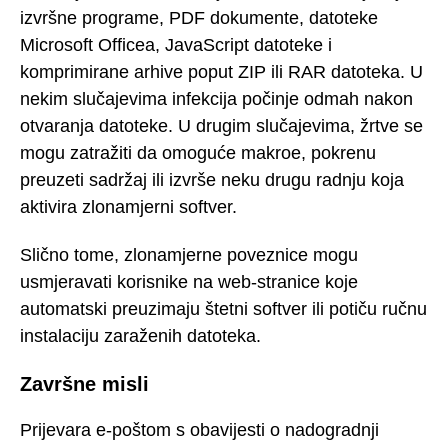
izvršne programe, PDF dokumente, datoteke
Microsoft Officea, JavaScript datoteke i
komprimirane arhive poput ZIP ili RAR datoteka. U
nekim slučajevima infekcija počinje odmah nakon
otvaranja datoteke. U drugim slučajevima, žrtve se
mogu zatražiti da omoguće makroe, pokrenu
preuzeti sadržaj ili izvrše neku drugu radnju koja
aktivira zlonamjerni softver.
Slično tome, zlonamjerne poveznice mogu
usmjeravati korisnike na web-stranice koje
automatski preuzimaju štetni softver ili potiču ručnu
instalaciju zaraženih datoteka.
Završne misli
Prijevara e-poštom s obavijesti o nadogradnji