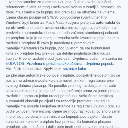
i uvjetima stranice za registraciju/kupnju (koji su ovdje uključeni
referencom; cijene se mogu razlikovati ovisno o zemlji ili promociji po
detaljima stranice za kupnju) ako pretplatu ne otkažete na vrijeme.
Cijena obično počinje od
$79.98
polugodišnje (SpyHunter Pro
Windows/SpyHunter za Mac). Vaša kupljena pretplata
automatski će
se obnoviti
u skladu s uvjetima stranice za registraciju/kupnju, koji
predviđaju automatsku obnovu po tada važećoj standardnoj naknadi
za pretplatu koja je na snazi u trenutku vaše izvorne kupnje i za isto
razdoblje pretplate ili kako je navedeno u promotivnim
materijalima/stranici za kupnju, pod uvjetom da ste kontinuirani
korisnik pretplate bez prekida. Za detalje pogledajte stranicu za
kupnju. Probno razdoblje podliježe ovim Uvjetima, vašem pristanku na
EULA/TOS
,
Pravilima o privatnosti/kolačićima
i
Uvjetima popusta
.
Ako želite deinstalirati SpyHunter,
saznajte kako
.
Za plaćanje automatske obnove pretplate, podsjetnik e-poštom bit će
poslan na adresu e-pošte koju ste naveli prilikom registracije prije
svakog datuma plaćanja. Na početku probnog razdoblja primit ćete
aktivacijski kod koji je ograničen na korištenje samo za jedno probno
razdoblje i samo za jedan uređaj po računu. Vaša će se pretplata
automatski obnoviti po cijeni i za razdoblje pretplate u skladu s
materijalima ponude i uvjetima stranice za registraciju/kupnju (koji su
ovdje uključeni referencom; cijene se mogu razlikovati ovisno o zemlji
ili promociji po detaljima stranice za kupnju), pod uvjetom da ste
kontinuirani korisnik pretplate bez prekida. Za korisnike plaćene
pretplate, ako otkažete, i dalje ćete imati pristup svojim proizvodima