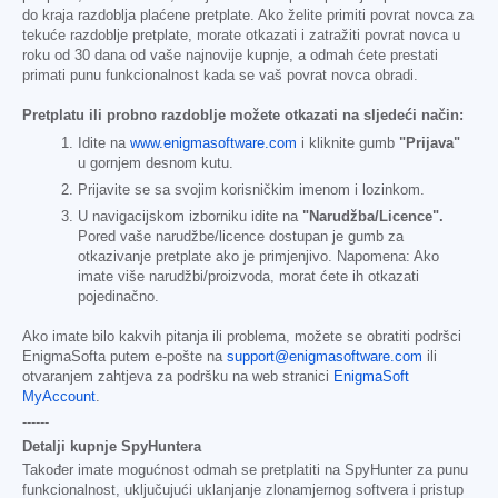
do kraja razdoblja plaćene pretplate. Ako želite primiti povrat novca za
tekuće razdoblje pretplate, morate otkazati i zatražiti povrat novca u
roku od 30 dana od vaše najnovije kupnje, a odmah ćete prestati
primati punu funkcionalnost kada se vaš povrat novca obradi.
Pretplatu ili probno razdoblje možete otkazati na sljedeći način:
Idite na
www.enigmasoftware.com
i kliknite gumb
"Prijava"
u gornjem desnom kutu.
Prijavite se sa svojim korisničkim imenom i lozinkom.
U navigacijskom izborniku idite na
"Narudžba/Licence".
Pored vaše narudžbe/licence dostupan je gumb za
otkazivanje pretplate ako je primjenjivo. Napomena: Ako
imate više narudžbi/proizvoda, morat ćete ih otkazati
pojedinačno.
Ako imate bilo kakvih pitanja ili problema, možete se obratiti podršci
EnigmaSofta putem e-pošte na
support@enigmasoftware.com
ili
otvaranjem zahtjeva za podršku na web stranici
EnigmaSoft
MyAccount
.
------
Detalji kupnje SpyHuntera
Također imate mogućnost odmah se pretplatiti na SpyHunter za punu
funkcionalnost, uključujući uklanjanje zlonamjernog softvera i pristup