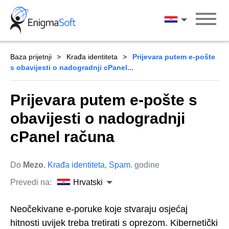
Skip
to
Hrvatski
content
Baza prijetnji
Krađa identiteta
Prijevara putem e-pošte
s obavijesti o nadogradnji cPanel...
Prijevara putem e-pošte s
obavijesti o nadogradnji
cPanel računa
Do
Mezo.
Krađa identiteta
,
Spam
. godine
Prevedi na:
Hrvatski
Neočekivane e-poruke koje stvaraju osjećaj
hitnosti uvijek treba tretirati s oprezom. Kibernetički