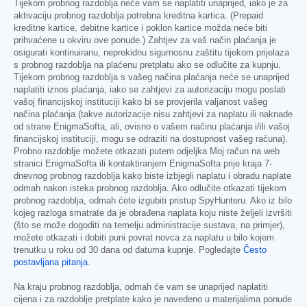
Tijekom probnog razdoblja neće vam se naplatiti unaprijed, iako je za
aktivaciju probnog razdoblja potrebna kreditna kartica. (Prepaid
kreditne kartice, debitne kartice i poklon kartice možda neće biti
prihvaćene u okviru ove ponude.) Zahtjev za vaš način plaćanja je
osigurati kontinuiranu, neprekidnu sigurnosnu zaštitu tijekom prijelaza
s probnog razdoblja na plaćenu pretplatu ako se odlučite za kupnju.
Tijekom probnog razdoblja s vašeg načina plaćanja neće se unaprijed
naplatiti iznos plaćanja, iako se zahtjevi za autorizaciju mogu poslati
vašoj financijskoj instituciji kako bi se provjerila valjanost vašeg
načina plaćanja (takve autorizacije nisu zahtjevi za naplatu ili naknade
od strane EnigmaSofta, ali, ovisno o vašem načinu plaćanja i/ili vašoj
financijskoj instituciji, mogu se odraziti na dostupnost vašeg računa).
Probno razdoblje možete otkazati putem odjeljka Moj račun na web
stranici EnigmaSofta ili kontaktiranjem EnigmaSofta prije kraja 7-
dnevnog probnog razdoblja kako biste izbjegli naplatu i obradu naplate
odmah nakon isteka probnog razdoblja. Ako odlučite otkazati tijekom
probnog razdoblja, odmah ćete izgubiti pristup SpyHunteru. Ako iz bilo
kojeg razloga smatrate da je obrađena naplata koju niste željeli izvršiti
(što se može dogoditi na temelju administracije sustava, na primjer),
možete otkazati i dobiti puni povrat novca za naplatu u bilo kojem
trenutku u roku od 30 dana od datuma kupnje. Pogledajte
Često
postavljana pitanja
.
Na kraju probnog razdoblja, odmah će vam se unaprijed naplatiti
cijena i za razdoblje pretplate kako je navedeno u materijalima ponude