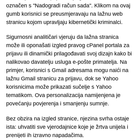
označen s "Nadogradi račun sada". Klikom na ovaj
gumb korisnici se preusmjeravaju na lažnu web
stranicu kojom upravljaju kibernetički kriminalci.
Sigurnosni analitičari vjeruju da lažna stranica
može ili oponašati izgled pravog cPanel portala za
prijavu ili dinamički prilagođavati svoj dizajn kako bi
nalikovao davatelju usluga e-pošte primatelja. Na
primjer, korisnici s Gmail adresama mogu naići na
lažnu Gmail stranicu za prijavu, dok se Yahoo
korisnicima može prikazati sučelje s Yahoo
tematikom. Ova personalizacija namijenjena je
povećanju povjerenja i smanjenju sumnje.
Bez obzira na izgled stranice, njezina svrha ostaje
ista: uhvatiti sve vjerodajnice koje je žrtva unijela i
prenijeti ih izravno napadačima.