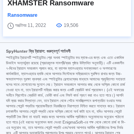
XHAMSTER Ransomware
Ransomware
অক্টোবর 11, 2022
19,506
SpyHunter ফ্রি ট্রায়াল: গুরুত্বপূর্ণ শর্তাবলী
স্পাইহান্টার ট্রায়ালটি স্পাইহান্টার প্রো অথবা স্পাইহান্টার ফর ম্যাক-এর জন্য এবং এতে একাধিক
ডিভাইস অন্তর্ভুক্ত রয়েছে (প্রচারমূলক সামগ্রী/ক্রয় পৃষ্ঠায় উল্লিখিত অনুযায়ী)। এটি এককালীন
৭-দিনের ট্রায়াল সময়কাল প্রদান করে, যা ব্যাপক ম্যালওয়্যার সনাক্তকরণ ও অপসারণের
কার্যকারিতা, ম্যালওয়্যার হুমকি থেকে আপনার সিস্টেমকে সক্রিয়ভাবে সুরক্ষিত রাখার জন্য উচ্চ-
ক্ষমতাসম্পন্ন সুরক্ষা ব্যবস্থা এবং স্পাইহান্টার হেল্পডেস্কের মাধ্যমে আমাদের প্রযুক্তিগত সহায়তা
দলের সাথে যোগাযোগের সুযোগ দেয়। ট্রায়াল সময়কালে আপনার কাছ থেকে অগ্রিম কোনো চার্জ
নেওয়া হবে না, তবে ট্রায়ালটি সক্রিয় করার জন্য একটি ক্রেডিট কার্ড প্রয়োজন। (এই অফারের
অধীনে প্রিপেইড ক্রেডিট কার্ড, ডেবিট কার্ড এবং গিফট কার্ড গ্রহণ করা নাও হতে পারে।) আপনি
যদি ক্রয় করার সিদ্ধান্ত নেন, তবে ট্রায়াল থেকে পেইড সাবস্ক্রিপশনে রূপান্তরিত হওয়ার সময়
আপনার পেমেন্ট পদ্ধতির প্রয়োজনীয়তা নিরবচ্ছিন্ন নিরাপত্তা নিশ্চিত করতে সাহায্য করে। ট্রায়াল
চলাকালীন আপনার পেমেন্ট পদ্ধতি থেকে অগ্রিম কোনো অর্থ কাটা হবে না, যদিও আপনার পেমেন্ট
পদ্ধতিটি বৈধ কিনা তা যাচাই করার জন্য আপনার আর্থিক প্রতিষ্ঠানে অনুমোদনের অনুরোধ পাঠানো
হতে পারে (এই ধরনের অনুমোদন জমা দেওয়া EnigmaSoft-এর পক্ষ থেকে কোনো চার্জ বা ফি-
এর অনুরোধ নয়, তবে আপনার পেমেন্ট পদ্ধতি এবং/অথবা আপনার আর্থিক প্রতিষ্ঠানের উপর নির্ভর
করে, এটি আপনার অ্যাকাউন্টের প্রাপ্যতার উপর প্রভাব ফেলতে পারে)। আপনার ট্রায়াল শেষ