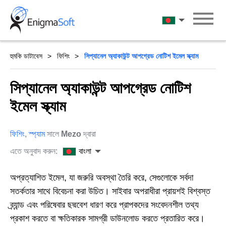
Skip
to
বাংলা
content
হুমকি ডাটাবেস
ফিশিং
সিপ্যানেল অ্যাকাউন্ট আপগ্রেড নোটিশ ইমেল স্ক্যাম
সিপ্যানেল অ্যাকাউন্ট আপগ্রেড নোটিশ
ইমেল স্ক্যাম
ফিশিং
,
স্প্যাম
সালে
Mezo
দ্বারা
এতে অনুবাদ করুন:
বাংলা
অপ্রত্যাশিত ইমেল, যা জরুরি অবস্থা তৈরি করে, সেগুলোকে সর্বদা
সতর্কতার সাথে বিবেচনা করা উচিত। সাইবার অপরাধীরা প্রায়শই বিশ্বস্ত
ব্র্যান্ড এবং পরিষেবার ছদ্মবেশ ধারণ করে প্রাপকদের সংবেদনশীল তথ্য
প্রকাশ করতে বা ক্ষতিকারক সামগ্রী ডাউনলোড করতে প্রতারিত করে।