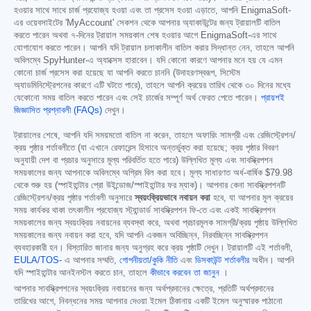
হওয়ার সাথে সাথে চার্জ প্রযোজ্য হওয়া এবং তা প্রসেস হওয়া এড়াতে, আপনি EnigmaSoft-
এর ওয়েবসাইটের 'MyAccount' সেকশন থেকে আপনার অ্যাকাউন্টের জন্য ট্রায়ালটি বাতিল
করতে পারেন অথবা ৭-দিনের ট্রায়াল সময়কাল শেষ হওয়ার আগে EnigmaSoft-এর সাথে
যোগাযোগ করতে পারেন। আপনি যদি ট্রায়াল চলাকালীন বাতিল করার সিদ্ধান্ত নেন, তাহলে আপনি
অবিলম্বে SpyHunter-এ অ্যাক্সেস হারাবেন। যদি কোনো কারণে আপনার মনে হয় যে এমন
কোনো চার্জ প্রসেস করা হয়েছে যা আপনি করতে চাননি (উদাহরণস্বরূপ, সিস্টেম
অ্যাডমিনিস্ট্রেশনের কারণে এটি ঘটতে পারে), তাহলে আপনি ক্রয়ের তারিখ থেকে ৩০ দিনের মধ্যে
যেকোনো সময় বাতিল করতে পারেন এবং সেই চার্জের সম্পূর্ণ অর্থ ফেরত পেতে পারেন।
প্রায়শই
জিজ্ঞাসিত প্রশ্নাবলী (FAQs)
দেখুন।
ট্রায়ালের শেষে, আপনি যদি সময়মতো বাতিল না করেন, তাহলে অফারিং সামগ্রী এবং রেজিস্ট্রেশন/
ক্রয় পৃষ্ঠার শর্তাবলীতে (যা এখানে রেফারেন্স হিসাবে অন্তর্ভুক্ত করা হয়েছে; ক্রয় পৃষ্ঠার বিবরণ
অনুযায়ী দেশ বা প্রচার অনুসারে মূল্য পরিবর্তিত হতে পারে) উল্লিখিত মূল্য এবং সাবস্ক্রিপশন
সময়কালের জন্য আপনাকে অবিলম্বে অগ্রিম বিল করা হবে। মূল্য সাধারণত অর্ধ-বার্ষিক
$79.98
থেকে শুরু হয় (স্পাইহান্টার প্রো উইন্ডোজ/স্পাইহান্টার ফর ম্যাক)। আপনার কেনা সাবস্ক্রিপশনটি
রেজিস্ট্রেশন/ক্রয় পৃষ্ঠার শর্তাবলী অনুসারে
স্বয়ংক্রিয়ভাবে নবায়ন করা
হবে, যা আপনার মূল ক্রয়ের
সময় কার্যকর থাকা তৎকালীন প্রযোজ্য স্ট্যান্ডার্ড সাবস্ক্রিপশন ফি-তে এবং একই সাবস্ক্রিপশন
সময়কালের জন্য স্বয়ংক্রিয় নবায়নের ব্যবস্থা করে, অথবা প্রচারমূলক সামগ্রী/ক্রয় পৃষ্ঠায় উল্লিখিত
সময়কালের জন্য নবায়ন করা হবে, যদি আপনি একজন অবিচ্ছিন্ন, নিরবচ্ছিন্ন সাবস্ক্রিপশন
ব্যবহারকারী হন। বিস্তারিত জানার জন্য অনুগ্রহ করে ক্রয় পৃষ্ঠাটি দেখুন। ট্রায়ালটি এই শর্তাবলী,
EULA/TOS-
এ আপনার সম্মতি,
গোপনীয়তা/কুকি নীতি
এবং
ডিসকাউন্ট শর্তাবলীর
অধীন। আপনি
যদি স্পাইহান্টার আনইনস্টল করতে চান, তাহলে
কীভাবে করবেন তা জানুন
।
আপনার সাবস্ক্রিপশনের স্বয়ংক্রিয় নবায়নের জন্য অর্থপ্রদানের ক্ষেত্রে, প্রতিটি অর্থপ্রদানের
তারিখের আগে, নিবন্ধনের সময় আপনার দেওয়া ইমেল ঠিকানায় একটি ইমেল অনুস্মারক পাঠানো