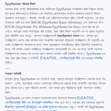
SpyHunter ক্রয়ের বিবরণ
আপনার কাছে সম্পূর্ণ কার্যকারিতার জন্য অবিলম্বে SpyHunter সাবস্ক্রাইব করার বিকল্পও রয়েছে,
যার মধ্যে ম্যালওয়্যার অপসারণ এবং আমাদের হেল্পডেস্কের মাধ্যমে আমাদের সহায়তা বিভাগে
অ্যাক্সেস অন্তর্ভুক্ত। অফারিং সামগ্রী এবং রেজিস্ট্রেশন/ক্রয় পৃষ্ঠার শর্তাবলী অনুসারে, এর মূল্য
সাধারণত প্রতি ছয় মাসে
$49.98
(SpyHunter Basic Windows) এবং প্রতি ছয় মাসে
$79.98
(SpyHunter Pro Windows/SpyHunter for Mac) থেকে শুরু হয় (যা
এখানে রেফারেন্স দ্বারা অন্তর্ভুক্ত করা হয়েছে; ক্রয় পৃষ্ঠার বিবরণ অনুযায়ী দেশ বা প্রচার অনুসারে
মূল্য পরিবর্তিত হতে পারে)। আপনার সাবস্ক্রিপশনটি
স্বয়ংক্রিয়ভাবে নবায়ন
হবে, আপনার মূল
সাবস্ক্রিপশন কেনার সময় কার্যকর থাকা তৎকালীন প্রযোজ্য স্ট্যান্ডার্ড সাবস্ক্রিপশন ফি অনুযায়ী এবং
একই সাবস্ক্রিপশন সময়কালের জন্য অথবা প্রচারমূলক সামগ্রী/ক্রয় পৃষ্ঠায় উল্লিখিত সময়কালের
জন্য, যদি আপনি একজন অবিচ্ছিন্ন সাবস্ক্রিপশন ব্যবহারকারী হন এবং এর জন্য আপনি আপনার
সাবস্ক্রিপশনের মেয়াদ শেষ হওয়ার আগে আসন্ন চার্জের একটি বিজ্ঞপ্তি পাবেন। SpyHunter-এর
ক্রয় ক্রয় পৃষ্ঠার নিয়ম ও শর্তাবলী,
EULA/TOS
,
গোপনীয়তা/কুকি নীতি
এবং
ছাড়ের শর্তাবলীর
অধীন।
-----
সাধারণ শর্তাবলী
ছাড়কৃত মূল্যে SpyHunter-এর যেকোনো ক্রয়, প্রদত্ত ছাড়কৃত সাবস্ক্রিপশন মেয়াদের জন্য বৈধ
থাকবে। এরপর, স্বয়ংক্রিয় নবায়ন এবং/অথবা ভবিষ্যতের ক্রয়ের জন্য তৎকালীন প্রযোজ্য সাধারণ
মূল্য কার্যকর হবে। মূল্য পরিবর্তন সাপেক্ষ, তবে আমরা মূল্য পরিবর্তনের পূর্বেই আপনাকে অবহিত
করব।
SpyHunter-এর সকল সংস্করণ ব্যবহারের জন্য আপনাকে আমাদের
EULA/TOS
,
গোপনীয়তা/কুকি নীতি
এবং
ডিসকাউন্ট শর্তাবলীতে
সম্মত হতে হবে। অনুগ্রহ করে আমাদের প্রায়শই
জিজ্ঞাসিত প্রশ্নাবলী (FAQs)
এবং
হুমকি মূল্যায়ন মানদণ্ডও
দেখুন। আপনি যদি SpyHunter