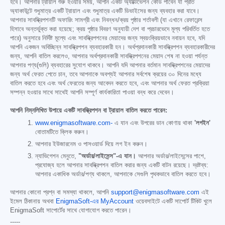
হবে। আপনার ট্রায়াল শুরু হওয়ার সময়, আপনি একটি অ্যাক্টিভেশন কোড পাবেন যা প্রতি
অ্যাকাউন্টে শুধুমাত্র একটি ট্রায়াল এবং শুধুমাত্র একটি ডিভাইসের জন্য ব্যবহার করা যাবে।
আপনার সাবস্ক্রিপশনটি অফারিং সামগ্রী এবং নিবন্ধন/ক্রয় পৃষ্ঠার শর্তাবলী (যা এখানে রেফারেন্স
হিসাবে অন্তর্ভুক্ত করা হয়েছে; ক্রয় পৃষ্ঠার বিবরণ অনুযায়ী দেশ বা প্রচারভেদে মূল্য পরিবর্তিত হতে
পারে) অনুসারে নির্দিষ্ট মূল্যে এবং সাবস্ক্রিপশনের মেয়াদের জন্য স্বয়ংক্রিয়ভাবে নবায়ন হবে, যদি
আপনি একজন অবিচ্ছিন্ন সাবস্ক্রিপশন ব্যবহারকারী হন। অর্থপ্রদানকারী সাবস্ক্রিপশন ব্যবহারকারীদের
জন্য, আপনি বাতিল করলেও, আপনার অর্থপ্রদানকারী সাবস্ক্রিপশনের মেয়াদ শেষ না হওয়া পর্যন্ত
আপনার পণ্য(গুলি) ব্যবহারের সুযোগ থাকবে। আপনি যদি আপনার বর্তমান সাবস্ক্রিপশনের মেয়াদের
জন্য অর্থ ফেরত পেতে চান, তবে আপনাকে অবশ্যই আপনার সর্বশেষ ক্রয়ের ৩০ দিনের মধ্যে
বাতিল করতে হবে এবং অর্থ ফেরতের জন্য আবেদন করতে হবে, এবং আপনার অর্থ ফেরত প্রক্রিয়া
সম্পন্ন হওয়ার সাথে সাথেই আপনি সম্পূর্ণ কার্যকারিতা পাওয়া বন্ধ করে দেবেন।
আপনি নিম্নলিখিত উপায়ে একটি সাবস্ক্রিপশন বা ট্রায়াল বাতিল করতে পারেন:
www.enigmasoftware.com-
এ যান এবং উপরের ডান কোণায় থাকা
'লগইন'
বোতামটিতে ক্লিক করুন।
আপনার ইউজারনেম ও পাসওয়ার্ড দিয়ে লগ ইন করুন।
ন্যাভিগেশন মেনুতে,
"অর্ডার/লাইসেন্স"-এ যান।
আপনার অর্ডার/লাইসেন্সের পাশে,
প্রযোজ্য হলে আপনার সাবস্ক্রিপশন বাতিল করার জন্য একটি বাটন রয়েছে। দ্রষ্টব্য:
আপনার একাধিক অর্ডার/পণ্য থাকলে, আপনাকে সেগুলি পৃথকভাবে বাতিল করতে হবে।
আপনার কোনো প্রশ্ন বা সমস্যা থাকলে, আপনি
support@enigmasoftware.com
এই
ইমেল ঠিকানায় অথবা
EnigmaSoft-এর MyAccount
ওয়েবসাইটে একটি সাপোর্ট টিকিট খুলে
EnigmaSoft সাপোর্টের সাথে যোগাযোগ করতে পারেন।
-----