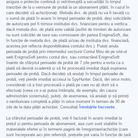
asigura o protecție continuă și neîntreruptă a securității în timpul
tranziției de la o versiune de probă la un abonament plătit, în cazul în
care decideți să achiziționați. Metoda dvs. de plată nu va fi taxată cu
o sumă de plată în avans în timpul perioadei de probă, deși solicitările
de autorizare pot fi trimise instituției dvs. financiare pentru a verifica
dacă metoda dvs. de plată este validă (astfel de trimiteri de autorizare
nu sunt solicitări de taxe sau comisioane din partea EnigmaSoft, dar,
în funcție de metoda dvs. de plată și/sau de instituția dvs. financiară,
acestea pot reflecta disponibilitatea contului dvs.). Puteți anula
perioada de probă prin intermediul secțiunii Contul Meu de pe site-ul
web EnigmaSoft pentru contul dvs. sau contactând EnigmaSoft
înainte de sfârșitul perioadei de probă de 7 zile pentru a evita ca o
plată să devină scadentă și să fie procesată imediat după expirarea
perioadei de probă. Dacă decideți să anulați în timpul perioadei de
probă, veți pierde imediat accesul la SpyHunter. Dacă, din orice motiv,
considerați că a fost procesată o plată pe care nu ați dorit să o
efectuați (ceea ce s-ar putea întâmpla, de exemplu, din cauza
administrării sistemului), puteți, de asemenea, să anulați și să primiți
o rambursare completă a plății în orice moment în termen de 30 de
zile de la data plății achiziției. Consultați
Întrebările frecvente
.
La sfârșitul perioadei de probă, veți fi facturat în avans imediat la
prețul și pentru perioada de abonament, așa cum sunt stabilite în
materialele ofertei și în termenii paginii de înregistrare/achiziție (care
sunt încorporate aici prin referință; prețurile pot varia în funcție de țară