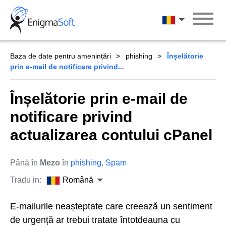
Skip
to
Română
content
Baza de date pentru amenințări
phishing
Înșelătorie
prin e-mail de notificare privind...
Înșelătorie prin e-mail de
notificare privind
actualizarea contului cPanel
Până în
Mezo
în
phishing
,
Spam
Tradu in:
Română
E-mailurile neașteptate care creează un sentiment
de urgență ar trebui tratate întotdeauna cu