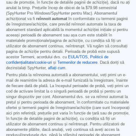
sau de promoție, în funcție de detaliile paginii de achiziție), dacă nu ați
anulat la timp. Prețurile încep de obicei de la
$79.98
semestrial
(SpyHunter Pro Windows/SpyHunter pentru Mac). Abonamentul
achiziționat va fi
reînnoit automat
în conformitate cu termenii paginii
de înregistrare/achiziție, care prevăd reînnoiri automate la taxa de
abonament standard aplicabilă la momentul achiziției inițiale și pentru
aceeași perioadă de abonament sau așa cum este stabilit în
materialele promoționale/pagina de achiziție, cu condiția să fiți un
utilizator de abonament continuu, neîntrerupt. Vă rugăm să consultați
pagina de achiziție pentru detalii. Perioada de probă este supusă
acestor Termeni, acordului dvs. cu
EULA/TOS
,
Politicii de
confidențialitate/cookie-uri
și
Termenilor de reducere
. Dacă doriți să
dezinstalați SpyHunter,
aflați cum
.
Pentru plata la reînnoirea automată a abonamentului, veți primi un e-
mail de reamintire la adresa de e-mail furnizată la înregistrare, înainte
de fiecare dată de plată. La începutul perioadei de probă, veți primi un
cod de activare limitat la o singură perioadă de probă și pentru un
singur dispozitiv per cont. Abonamentul dvs. se va reînnoi automat la
prețul și pentru perioada de abonament, în conformitate cu materialele
ofertei și termenii paginii de înregistrare/achiziție (care sunt încorporați
aici prin referință; prețurile pot varia în funcție de țară sau de promoție,
în funcție de detaliile paginii de achiziție), cu condiția să fiți un
utilizator de abonament continuu și neîntrerupt. Pentru utilizatorii de
abonamente plătite, dacă anulați, veți continua să aveți acces la
produsul/produsele dvs. până la sfârșitul perioadei de abonament