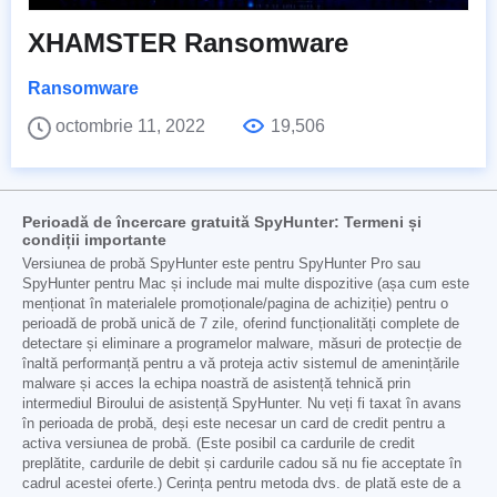
XHAMSTER Ransomware
Ransomware
octombrie 11, 2022
19,506
Perioadă de încercare gratuită SpyHunter: Termeni și
condiții importante
Versiunea de probă SpyHunter este pentru SpyHunter Pro sau
SpyHunter pentru Mac și include mai multe dispozitive (așa cum este
menționat în materialele promoționale/pagina de achiziție) pentru o
perioadă de probă unică de 7 zile, oferind funcționalități complete de
detectare și eliminare a programelor malware, măsuri de protecție de
înaltă performanță pentru a vă proteja activ sistemul de amenințările
malware și acces la echipa noastră de asistență tehnică prin
intermediul Biroului de asistență SpyHunter. Nu veți fi taxat în avans
în perioada de probă, deși este necesar un card de credit pentru a
activa versiunea de probă. (Este posibil ca cardurile de credit
preplătite, cardurile de debit și cardurile cadou să nu fie acceptate în
cadrul acestei oferte.) Cerința pentru metoda dvs. de plată este de a