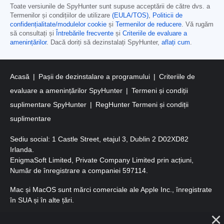
Toate versiunile de SpyHunter sunt supuse acceptării de către dvs. a
Termenilor și condițiilor de utilizare
(EULA/TOS)
,
Politicii de
confidențialitate/modulelor cookie
și
Termenilor de reducere
. Vă rugăm
să consultați și
Întrebările frecvente
și
Criteriile de evaluare a
amenințărilor
. Dacă doriți să dezinstalați SpyHunter,
aflați cum
.
Acasă
Pașii de dezinstalare a programului
Criteriile de
evaluare a amenințărilor SpyHunter
Termeni și condiții
suplimentare SpyHunter
RegHunter Termeni și condiții
suplimentare
Sediu social: 1 Castle Street, etajul 3, Dublin 2 D02XD82
Irlanda.
EnigmaSoft Limited, Private Company Limited prin acțiuni,
Număr de înregistrare a companiei 597114.
Mac și MacOS sunt mărci comerciale ale Apple Inc., înregistrate
în SUA și în alte țări.
Copyright 2016-
2026
. EnigmaSoft Ltd. Toate drepturile