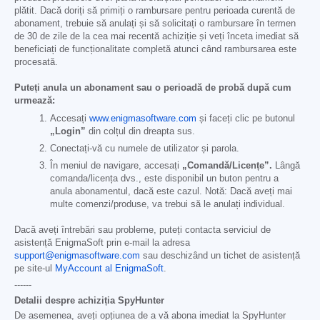
plătit. Dacă doriți să primiți o rambursare pentru perioada curentă de
abonament, trebuie să anulați și să solicitați o rambursare în termen
de 30 de zile de la cea mai recentă achiziție și veți înceta imediat să
beneficiați de funcționalitate completă atunci când rambursarea este
procesată.
Puteți anula un abonament sau o perioadă de probă după cum
urmează:
Accesați
www.enigmasoftware.com
și faceți clic pe butonul
„Login”
din colțul din dreapta sus.
Conectați-vă cu numele de utilizator și parola.
În meniul de navigare, accesați
„Comandă/Licențe”.
Lângă
comanda/licența dvs., este disponibil un buton pentru a
anula abonamentul, dacă este cazul. Notă: Dacă aveți mai
multe comenzi/produse, va trebui să le anulați individual.
Dacă aveți întrebări sau probleme, puteți contacta serviciul de
asistență EnigmaSoft prin e-mail la adresa
support@enigmasoftware.com
sau deschizând un tichet de asistență
pe site-ul
MyAccount al EnigmaSoft
.
------
Detalii despre achiziția SpyHunter
De asemenea, aveți opțiunea de a vă abona imediat la SpyHunter