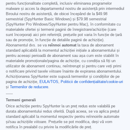
pentru funcționalitate completă, inclusiv eliminarea programelor
malware și acces la departamentul nostru de asistență prin intermediul
Biroului nostru de asistență, de obicei începând de la
$49.98
semestrial (SpyHunter Basic Windows) și
$79.98
semestrial
(SpyHunter Pro Windows/SpyHunter pentru Mac), în conformitate cu
materialele ofertei și termenii paginii de înregistrare/achiziție (care
sunt încorporați aici prin referință; prețurile pot varia în funcție de țară
sau de promoție, în funcție de detaliile paginii de achiziție).
Abonamentul dvs. se va
reînnoi automat
la taxa de abonament
standard aplicabilă la momentul achiziției inițiale a abonamentului și
pentru aceeași perioadă de abonament sau așa cum este stabilit în
materialele promoționale/pagina de achiziție, cu condiția să fiți un
utilizator de abonament continuu, neîntrerupt și pentru care veți primi
o notificare privind taxele viitoare înainte de expirarea abonamentului.
Achiziționarea SpyHunter este supusă termenilor și condițiilor de pe
pagina de achiziție,
EULA/TOS
,
Politicii de confidențialitate/cookie-uri
și
Termenilor de reducere
.
------
Termeni generali
Orice achiziție pentru SpyHunter la un preț redus este valabilă pe
durata abonamentului redus oferită. După aceea, se va aplica prețul
standard aplicabil la momentul respectiv pentru reînnoirile automate
și/sau achizițiile viitoare. Prețurile se pot modifica, deși vă vom
notifica în prealabil cu privire la modificările de preț.