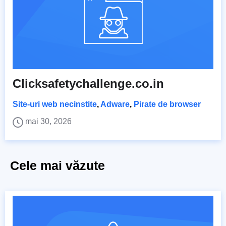
Clicksafetychallenge.co.in
Site-uri web necinstite
,
Adware
,
Pirate de browser
mai 30, 2026
Cele mai văzute