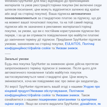
Windows/SpyHunter для Mac) відповідно до пропозиційних
матеріалів та умов реєстрації/сторінки покупки (які включені сюди
шляхом посилання; ціни можуть відрізнятися залежно від країни
або акції на сторінці покупки). Ваша підписка
автоматично
поновлюватиметься
за стандартною платою за підписку, що діє
на момент вашої початкової покупки, та на той самий період
підписки або як зазначено в рекламних матеріалах/сторінці
покупки, за умови, що ви є постійним користувачем підписки без
перерв, і за це ви отримаєте повідомлення про майбутні платежі
до закінчення терміну дії підписки. Придбання SpyHunter підлягає
умовам, зазначеним на сторінці покупки,
EULA/TOS
,
Політиці
конфіденційності/файлів cookie
та
Умовам знижок
.
------
Загальні умови
Будь-яка покупка SpyHunter за зниженою ціною дійсна протягом
запропонованого терміну підписки зі знижкою. Після цього для
автоматичного поновлення та/або майбутніх покупок
застосовуватимуться чинні стандартні ціни. Ціни можуть
змінюватися, хоча ми повідомимо вас про зміни цін заздалегідь.
Усі версії SpyHunter підлягають вашій згоді з нашими
Угодою про
кінцевий продукт/Умовами обслуговування
,
Політикою
конфіденційності/файлів cookie
та
Умовами знижок
. Також
ознайомтеся з нашими
поширеними запитаннями
та
критеріями
оцінки загроз
. Якщо ви хочете видалити SpyHunter,
дізнайтеся, як