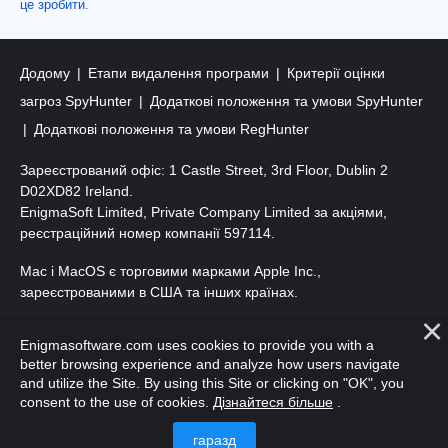
це зробити
.
Додому
Етапи видалення програми
Критерії оцінки
загроз SpyHunter
Додаткові положення та умови SpyHunter
Додаткові положення та умови RegHunter
Зареєстрований офіс: 1 Castle Street, 3rd Floor, Dublin 2
D02XD82 Ireland.
EnigmaSoft Limited, Private Company Limited за акціями,
реєстраційний номер компанії 597114.
Mac і MacOS є торговими марками Apple Inc.,
зареєстрованими в США та інших країнах.
Авторські права 2016-
2026
. ТОВ «ЕнігмаСофт». Усі права
Enigmasoftware.com uses cookies to provide you with a
захищено.
better browsing experience and analyze how users navigate
and utilize the Site. By using this Site or clicking on "OK", you
consent to the use of cookies.
Дізнайтеся більше
.