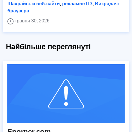
Шахрайські веб-сайти
,
рекламне ПЗ
,
Викрадачі
браузера
травня 30, 2026
Найбільше переглянуті
Eporner.com