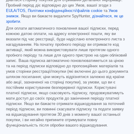
дивіться сторінку покупки для отримання детальної інформації.
Пробний період діє відповідно до цих Умов, вашої згоди з
EULA/TOS
,
Політики конфіденційності/файлів cookie
та
Умов
знижок
. Якщо ви бажаєте видалити SpyHunter,
дізнайтеся, як це
зробити
.
Для оплати автоматичного поновлення вашої підписки, перед
кожною датою оплати, на адресу електронної пошти, яку ви
вказали під час реєстрації, буде надіслано електронного листа з
нагадуванням. На початку пробного періоду ви отримаєте код
активації, який можна використовувати лише протягом одного
пробного періоду та лише для одного пристрою на один обліковий
запис. Ваша підписка автоматично поновлюватиметься за ціною
та на період підписки відповідно до пропозиційних матеріалів та
умов сторінки реєстрації/покупки (які включені до цього документа
шляхом посилання; ціни можуть відрізнятися залежно від країни
або акції, зазначеної на сторінці покупки), за умови, що ви є
постійним користувачем безперервної підписки. Користувачі
платної підписки, якщо скасовують підписку, продовжуватимуть
мати доступ до своїх продуктів до закінчення періоду платної
підписки. Якщо ви бажаєте отримати відшкодування за поточний
період підписки, ви повинні скасувати підписку та подати заявку
на відшкодування протягом 30 днів з моменту вашої останньої
покупки, і ви негайно припините отримувати повну
функціональність після обробки вашого відшкодування.