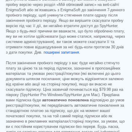
пробну версію через розділ «Мій обліковий запис» на веб-сайті
EnigmaSoft або зв’язавшись з EnigmaSoft до закінчення 7-денного
пробного періоду, щоб уникнути стягнення плати одразу після
закінчення пробного періоду. Якщо ви вирішите скасувати пробну
версію під час її дії, ви негайно втратите доступ до SpyHunter.
Якщо з будь-якої причини ви вважаєте, що було оброблено плату,
яку ви не хотіли здійснювати (що може статися, наприклад, через
системне адміністрування), ви також можете скасувати її та
отримати повне відшкодування за неї будь-коли протягом 30 днів
з дати покупки. Див.
поширені запитання
.
Після закінчення пробного періоду з вас буде негайно стягнуто
плату за ціною та за період підписки, зазначені в пропозиційних
матеріалах та умовах реєстрації/покупки (які включені до цього
документа шляхом посилання; ціни можуть відрізнятися залежно
від країни або акції на сторінці покупки), якщо ви вчасно не
скасували підписку. Ціна зазвичай починається від
$79.98
раз на
півроку (SpyHunter Pro Windows/SpyHunter для Mac). Придбана
вами підписка буде
автоматично поновлена
відповідно до умов
реєстрації/покупки, які передбачають автоматичне поновлення за
стандартною платою за підписку, що діє на момент вашої
початкової покупки, та на той самий період підписки або як
зазначено в рекламних матеріалах/сторінці покупки, за умови, що
ви є постійним користувачем підписки без перерв. Будь ласка,