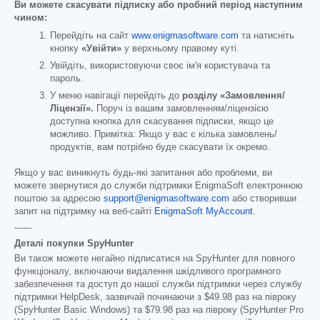
Ви можете скасувати підписку або пробний період наступним
чином:
Перейдіть на сайт
www.enigmasoftware.com
та натисніть
кнопку
«Увійти»
у верхньому правому куті.
Увійдіть, використовуючи своє ім'я користувача та
пароль.
У меню навігації перейдіть до
розділу «Замовлення/
Ліцензії».
Поруч із вашим замовленням/ліцензією
доступна кнопка для скасування підписки, якщо це
можливо. Примітка: Якщо у вас є кілька замовлень/
продуктів, вам потрібно буде скасувати їх окремо.
Якщо у вас виникнуть будь-які запитання або проблеми, ви
можете звернутися до служби підтримки EnigmaSoft електронною
поштою за адресою
support@enigmasoftware.com
або створивши
запит на підтримку на веб-сайті
EnigmaSoft MyAccount
.
------
Деталі покупки SpyHunter
Ви також можете негайно підписатися на SpyHunter для повного
функціоналу, включаючи видалення шкідливого програмного
забезпечення та доступ до нашої служби підтримки через службу
підтримки HelpDesk, зазвичай починаючи з
$49.98
раз на півроку
(SpyHunter Basic Windows) та
$79.98
раз на півроку (SpyHunter Pro