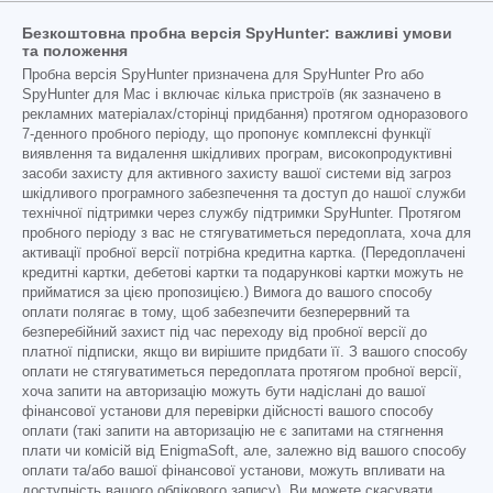
Безкоштовна пробна версія SpyHunter: важливі умови
та положення
Пробна версія SpyHunter призначена для SpyHunter Pro або
SpyHunter для Mac і включає кілька пристроїв (як зазначено в
рекламних матеріалах/сторінці придбання) протягом одноразового
7-денного пробного періоду, що пропонує комплексні функції
виявлення та видалення шкідливих програм, високопродуктивні
засоби захисту для активного захисту вашої системи від загроз
шкідливого програмного забезпечення та доступ до нашої служби
технічної підтримки через службу підтримки SpyHunter. Протягом
пробного періоду з вас не стягуватиметься передоплата, хоча для
активації пробної версії потрібна кредитна картка. (Передоплачені
кредитні картки, дебетові картки та подарункові картки можуть не
прийматися за цією пропозицією.) Вимога до вашого способу
оплати полягає в тому, щоб забезпечити безперервний та
безперебійний захист під час переходу від пробної версії до
платної підписки, якщо ви вирішите придбати її. З вашого способу
оплати не стягуватиметься передоплата протягом пробної версії,
хоча запити на авторизацію можуть бути надіслані до вашої
фінансової установи для перевірки дійсності вашого способу
оплати (такі запити на авторизацію не є запитами на стягнення
плати чи комісій від EnigmaSoft, але, залежно від вашого способу
оплати та/або вашої фінансової установи, можуть впливати на
доступність вашого облікового запису). Ви можете скасувати