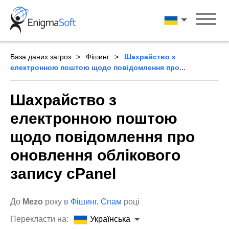
Skip
to
Українська
content
База даних загроз
Фішинг
Шахрайство з
електронною поштою щодо повідомлення про...
Шахрайство з
електронною поштою
щодо повідомлення про
оновлення облікового
запису cPanel
До
Mezo
року в
Фішинг
,
Спам
році
Перекласти на:
Українська