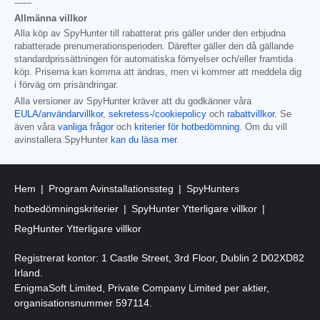
------
Allmänna villkor
Alla köp av SpyHunter till rabatterat pris gäller under den erbjudna
rabatterade prenumerationsperioden. Därefter gäller den då gällande
standardprissättningen för automatiska förnyelser och/eller framtida
köp. Priserna kan komma att ändras, men vi kommer att meddela dig
i förväg om prisändringar.
Alla versioner av SpyHunter kräver att du godkänner våra
EULA/användarvillkor
,
sekretess-/cookiepolicy
och
rabattvillkor
. Se
även våra
vanliga frågor
och
kriterier för hotbedömning
. Om du vill
avinstallera SpyHunter
kan du läsa mer
.
Hem
Program Avinstallationssteg
SpyHunters
hotbedömningskriterier
SpyHunter Ytterligare villkor
RegHunter Ytterligare villkor
Registrerat kontor: 1 Castle Street, 3rd Floor, Dublin 2 D02XD82
Irland.
EnigmaSoft Limited, Private Company Limited per aktier,
organisationsnummer 597114.