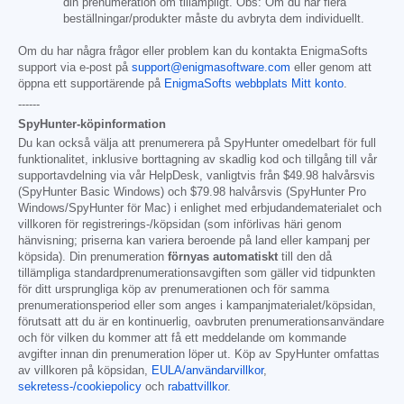
din prenumeration om tillämpligt. Obs: Om du har flera
beställningar/produkter måste du avbryta dem individuellt.
Om du har några frågor eller problem kan du kontakta EnigmaSofts
support via e-post på
support@enigmasoftware.com
eller genom att
öppna ett supportärende på
EnigmaSofts webbplats Mitt konto
.
------
SpyHunter-köpinformation
Du kan också välja att prenumerera på SpyHunter omedelbart för full
funktionalitet, inklusive borttagning av skadlig kod och tillgång till vår
supportavdelning via vår HelpDesk, vanligtvis från
$49.98
halvårsvis
(SpyHunter Basic Windows) och
$79.98
halvårsvis (SpyHunter Pro
Windows/SpyHunter för Mac) i enlighet med erbjudandematerialet och
villkoren för registrerings-/köpsidan (som införlivas häri genom
hänvisning; priserna kan variera beroende på land eller kampanj per
köpsida). Din prenumeration
förnyas automatiskt
till den då
tillämpliga standardprenumerationsavgiften som gäller vid tidpunkten
för ditt ursprungliga köp av prenumerationen och för samma
prenumerationsperiod eller som anges i kampanjmaterialet/köpsidan,
förutsatt att du är en kontinuerlig, oavbruten prenumerationsanvändare
och för vilken du kommer att få ett meddelande om kommande
avgifter innan din prenumeration löper ut. Köp av SpyHunter omfattas
av villkoren på köpsidan,
EULA/användarvillkor
,
sekretess-/cookiepolicy
och
rabattvillkor
.