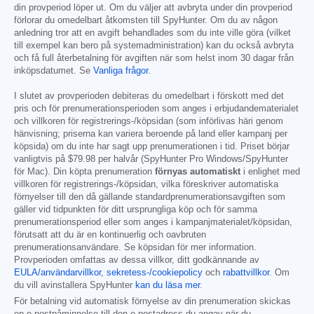
din provperiod löper ut. Om du väljer att avbryta under din provperiod
förlorar du omedelbart åtkomsten till SpyHunter. Om du av någon
anledning tror att en avgift behandlades som du inte ville göra (vilket
till exempel kan bero på systemadministration) kan du också avbryta
och få full återbetalning för avgiften när som helst inom 30 dagar från
inköpsdatumet. Se
Vanliga frågor
.
I slutet av provperioden debiteras du omedelbart i förskott med det
pris och för prenumerationsperioden som anges i erbjudandematerialet
och villkoren för registrerings-/köpsidan (som införlivas häri genom
hänvisning; priserna kan variera beroende på land eller kampanj per
köpsida) om du inte har sagt upp prenumerationen i tid. Priset börjar
vanligtvis på
$79.98
per halvår (SpyHunter Pro Windows/SpyHunter
för Mac). Din köpta prenumeration
förnyas automatiskt
i enlighet med
villkoren för registrerings-/köpsidan, vilka föreskriver automatiska
förnyelser till den då gällande standardprenumerationsavgiften som
gäller vid tidpunkten för ditt ursprungliga köp och för samma
prenumerationsperiod eller som anges i kampanjmaterialet/köpsidan,
förutsatt att du är en kontinuerlig och oavbruten
prenumerationsanvändare. Se köpsidan för mer information.
Provperioden omfattas av dessa villkor, ditt godkännande av
EULA/användarvillkor
,
sekretess-/cookiepolicy
och
rabattvillkor
. Om
du vill avinstallera SpyHunter
kan du läsa mer
.
För betalning vid automatisk förnyelse av din prenumeration skickas