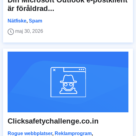
är föråldrad...
Nätfiske
,
Spam
maj 30, 2026
Clicksafetychallenge.co.in
Rogue webbplatser
,
Reklamprogram
,