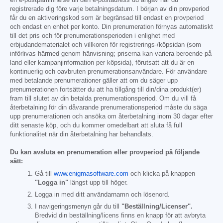
en e-postpåminnelse till den e-postadress du angav när du
registrerade dig före varje betalningsdatum. I början av din provperiod
får du en aktiveringskod som är begränsad till endast en provperiod
och endast en enhet per konto. Din prenumeration förnyas automatiskt
till det pris och för prenumerationsperioden i enlighet med
erbjudandematerialet och villkoren för registrerings-/köpsidan (som
införlivas härmed genom hänvisning; priserna kan variera beroende på
land eller kampanjinformation per köpsida), förutsatt att du är en
kontinuerlig och oavbruten prenumerationsanvändare. För användare
med betalande prenumerationer gäller att om du säger upp
prenumerationen fortsätter du att ha tillgång till din/dina produkt(er)
fram till slutet av din betalda prenumerationsperiod. Om du vill få
återbetalning för din dåvarande prenumerationsperiod måste du säga
upp prenumerationen och ansöka om återbetalning inom 30 dagar efter
ditt senaste köp, och du kommer omedelbart att sluta få full
funktionalitet när din återbetalning har behandlats.
Du kan avsluta en prenumeration eller provperiod på följande
sätt:
Gå till
www.enigmasoftware.com
och klicka på knappen
"Logga in"
längst upp till höger.
Logga in med ditt användarnamn och lösenord.
I navigeringsmenyn går du till
"Beställning/Licenser".
Bredvid din beställning/licens finns en knapp för att avbryta