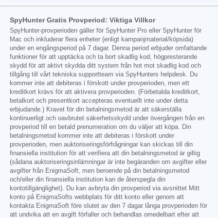
SpyHunter Gratis Provperiod: Viktiga Villkor
SpyHunter-provperioden gäller för SpyHunter Pro eller SpyHunter för
Mac och inkluderar flera enheter (enligt kampanjmaterial/köpsida)
under en engångsperiod på 7 dagar. Denna period erbjuder omfattande
funktioner för att upptäcka och ta bort skadlig kod, högpresterande
skydd för att aktivt skydda ditt system från hot mot skadlig kod och
tillgång till vårt tekniska supportteam via SpyHunters helpdesk. Du
kommer inte att debiteras i förskott under provperioden, men ett
kreditkort krävs för att aktivera provperioden. (Förbetalda kreditkort,
betalkort och presentkort accepteras eventuellt inte under detta
erbjudande.) Kravet för din betalningsmetod är att säkerställa
kontinuerligt och oavbrutet säkerhetsskydd under övergången från en
provperiod till en betald prenumeration om du väljer att köpa. Din
betalningsmetod kommer inte att debiteras i förskott under
provperioden, men auktoriseringsförfrågningar kan skickas till din
finansiella institution för att verifiera att din betalningsmetod är giltig
(sådana auktoriseringsinlämningar är inte begäranden om avgifter eller
avgifter från EnigmaSoft, men beroende på din betalningsmetod
och/eller din finansiella institution kan de återspegla din
kontotillgänglighet). Du kan avbryta din provperiod via avsnittet Mitt
konto på EnigmaSofts webbplats för ditt konto eller genom att
kontakta EnigmaSoft före slutet av den 7 dagar långa provperioden för
att undvika att en avgift förfaller och behandlas omedelbart efter att