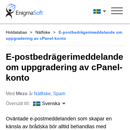
Skip
to
Svenska
content
Hotdatabas
Nätfiske
E-postbedrägerimeddelande om
uppgradering av cPanel-konto
E-postbedrägerimeddelande
om uppgradering av cPanel-
konto
Med
Mezo
år
Nätfiske
,
Spam
Översätt till:
Svenska
Oväntade e-postmeddelanden som skapar en
känsla av brådska bör alltid behandlas med