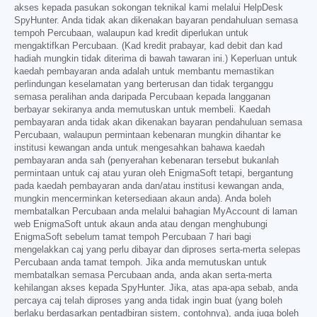
akses kepada pasukan sokongan teknikal kami melalui HelpDesk
SpyHunter. Anda tidak akan dikenakan bayaran pendahuluan semasa
tempoh Percubaan, walaupun kad kredit diperlukan untuk
mengaktifkan Percubaan. (Kad kredit prabayar, kad debit dan kad
hadiah mungkin tidak diterima di bawah tawaran ini.) Keperluan untuk
kaedah pembayaran anda adalah untuk membantu memastikan
perlindungan keselamatan yang berterusan dan tidak terganggu
semasa peralihan anda daripada Percubaan kepada langganan
berbayar sekiranya anda memutuskan untuk membeli. Kaedah
pembayaran anda tidak akan dikenakan bayaran pendahuluan semasa
Percubaan, walaupun permintaan kebenaran mungkin dihantar ke
institusi kewangan anda untuk mengesahkan bahawa kaedah
pembayaran anda sah (penyerahan kebenaran tersebut bukanlah
permintaan untuk caj atau yuran oleh EnigmaSoft tetapi, bergantung
pada kaedah pembayaran anda dan/atau institusi kewangan anda,
mungkin mencerminkan ketersediaan akaun anda). Anda boleh
membatalkan Percubaan anda melalui bahagian MyAccount di laman
web EnigmaSoft untuk akaun anda atau dengan menghubungi
EnigmaSoft sebelum tamat tempoh Percubaan 7 hari bagi
mengelakkan caj yang perlu dibayar dan diproses serta-merta selepas
Percubaan anda tamat tempoh. Jika anda memutuskan untuk
membatalkan semasa Percubaan anda, anda akan serta-merta
kehilangan akses kepada SpyHunter. Jika, atas apa-apa sebab, anda
percaya caj telah diproses yang anda tidak ingin buat (yang boleh
berlaku berdasarkan pentadbiran sistem, contohnya), anda juga boleh