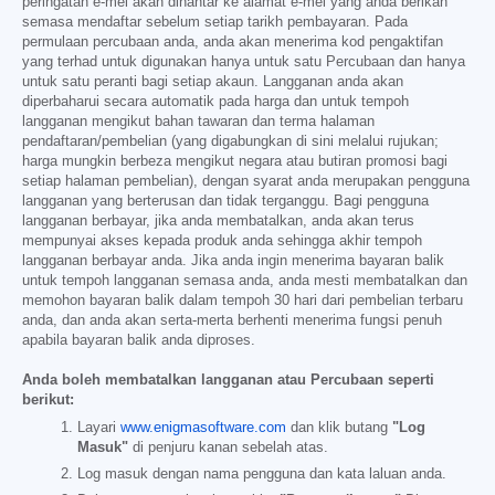
peringatan e-mel akan dihantar ke alamat e-mel yang anda berikan
semasa mendaftar sebelum setiap tarikh pembayaran. Pada
permulaan percubaan anda, anda akan menerima kod pengaktifan
yang terhad untuk digunakan hanya untuk satu Percubaan dan hanya
untuk satu peranti bagi setiap akaun. Langganan anda akan
diperbaharui secara automatik pada harga dan untuk tempoh
langganan mengikut bahan tawaran dan terma halaman
pendaftaran/pembelian (yang digabungkan di sini melalui rujukan;
harga mungkin berbeza mengikut negara atau butiran promosi bagi
setiap halaman pembelian), dengan syarat anda merupakan pengguna
langganan yang berterusan dan tidak terganggu. Bagi pengguna
langganan berbayar, jika anda membatalkan, anda akan terus
mempunyai akses kepada produk anda sehingga akhir tempoh
langganan berbayar anda. Jika anda ingin menerima bayaran balik
untuk tempoh langganan semasa anda, anda mesti membatalkan dan
memohon bayaran balik dalam tempoh 30 hari dari pembelian terbaru
anda, dan anda akan serta-merta berhenti menerima fungsi penuh
apabila bayaran balik anda diproses.
Anda boleh membatalkan langganan atau Percubaan seperti
berikut:
Layari
www.enigmasoftware.com
dan klik butang
"Log
Masuk"
di penjuru kanan sebelah atas.
Log masuk dengan nama pengguna dan kata laluan anda.