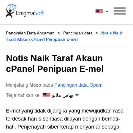
Skip
to
بهاس ملايو
content
Pangkalan Data Ancaman
Pancingan data
Notis Naik
Taraf Akaun cPanel Penipuan E-mel
Notis Naik Taraf Akaun
cPanel Penipuan E-mel
Menjelang
Mezo
pada
Pancingan data
,
Spam
Terjemahkan ke
بهاس ملايو
E-mel yang tidak dijangka yang mewujudkan rasa
terdesak harus sentiasa dilayan dengan berhati-
hati. Penjenayah siber kerap menyamar sebagai