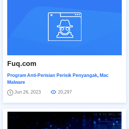
Fuq.com
Program Anti-Perisian Perisik Penyangak
,
Mac
Malware
Jun 26, 2023
20,297