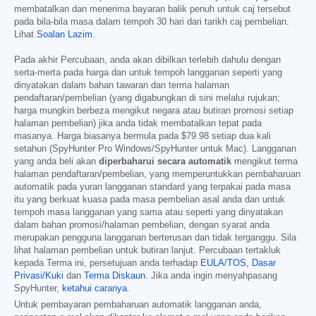
membatalkan dan menerima bayaran balik penuh untuk caj tersebut
pada bila-bila masa dalam tempoh 30 hari dari tarikh caj pembelian.
Lihat
Soalan Lazim
.
Pada akhir Percubaan, anda akan dibilkan terlebih dahulu dengan
serta-merta pada harga dan untuk tempoh langganan seperti yang
dinyatakan dalam bahan tawaran dan terma halaman
pendaftaran/pembelian (yang digabungkan di sini melalui rujukan;
harga mungkin berbeza mengikut negara atau butiran promosi setiap
halaman pembelian) jika anda tidak membatalkan tepat pada
masanya. Harga biasanya bermula pada
$79.98
setiap dua kali
setahun (SpyHunter Pro Windows/SpyHunter untuk Mac). Langganan
yang anda beli akan
diperbaharui secara automatik
mengikut terma
halaman pendaftaran/pembelian, yang memperuntukkan pembaharuan
automatik pada yuran langganan standard yang terpakai pada masa
itu yang berkuat kuasa pada masa pembelian asal anda dan untuk
tempoh masa langganan yang sama atau seperti yang dinyatakan
dalam bahan promosi/halaman pembelian, dengan syarat anda
merupakan pengguna langganan berterusan dan tidak terganggu. Sila
lihat halaman pembelian untuk butiran lanjut. Percubaan tertakluk
kepada Terma ini, persetujuan anda terhadap
EULA/TOS
,
Dasar
Privasi/Kuki
dan
Terma Diskaun
. Jika anda ingin menyahpasang
SpyHunter,
ketahui caranya
.
Untuk pembayaran pembaharuan automatik langganan anda,