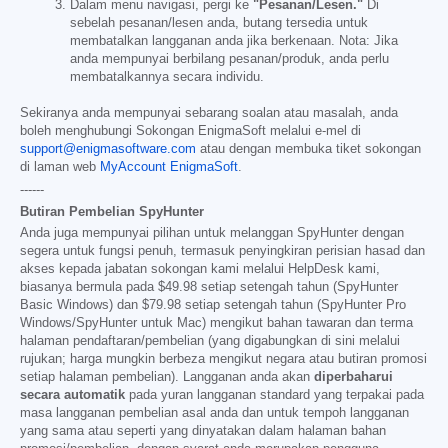
Dalam menu navigasi, pergi ke
"Pesanan/Lesen."
Di
sebelah pesanan/lesen anda, butang tersedia untuk
membatalkan langganan anda jika berkenaan. Nota: Jika
anda mempunyai berbilang pesanan/produk, anda perlu
membatalkannya secara individu.
Sekiranya anda mempunyai sebarang soalan atau masalah, anda
boleh menghubungi Sokongan EnigmaSoft melalui e-mel di
support@enigmasoftware.com
atau dengan membuka tiket sokongan
di laman web
MyAccount EnigmaSoft
.
------
Butiran Pembelian SpyHunter
Anda juga mempunyai pilihan untuk melanggan SpyHunter dengan
segera untuk fungsi penuh, termasuk penyingkiran perisian hasad dan
akses kepada jabatan sokongan kami melalui HelpDesk kami,
biasanya bermula pada
$49.98
setiap setengah tahun (SpyHunter
Basic Windows) dan
$79.98
setiap setengah tahun (SpyHunter Pro
Windows/SpyHunter untuk Mac) mengikut bahan tawaran dan terma
halaman pendaftaran/pembelian (yang digabungkan di sini melalui
rujukan; harga mungkin berbeza mengikut negara atau butiran promosi
setiap halaman pembelian). Langganan anda akan
diperbaharui
secara automatik
pada yuran langganan standard yang terpakai pada
masa langganan pembelian asal anda dan untuk tempoh langganan
yang sama atau seperti yang dinyatakan dalam halaman bahan