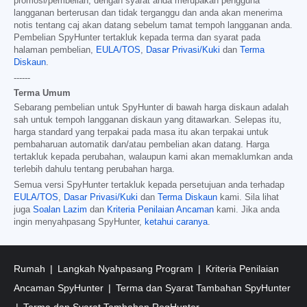
promosi/pembelian, dengan syarat anda merupakan pengguna
langganan berterusan dan tidak terganggu dan anda akan menerima
notis tentang caj akan datang sebelum tamat tempoh langganan anda.
Pembelian SpyHunter tertakluk kepada terma dan syarat pada
halaman pembelian,
EULA/TOS
,
Dasar Privasi/Kuki
dan
Terma
Diskaun
.
------
Terma Umum
Sebarang pembelian untuk SpyHunter di bawah harga diskaun adalah
sah untuk tempoh langganan diskaun yang ditawarkan. Selepas itu,
harga standard yang terpakai pada masa itu akan terpakai untuk
pembaharuan automatik dan/atau pembelian akan datang. Harga
tertakluk kepada perubahan, walaupun kami akan memaklumkan anda
terlebih dahulu tentang perubahan harga.
Semua versi SpyHunter tertakluk kepada persetujuan anda terhadap
EULA/TOS
,
Dasar Privasi/Kuki
dan
Terma Diskaun
kami. Sila lihat
juga
Soalan Lazim
dan
Kriteria Penilaian Ancaman
kami. Jika anda
ingin menyahpasang SpyHunter,
ketahui caranya
.
Rumah
Langkah Nyahpasang Program
Kriteria Penilaian
Ancaman SpyHunter
Terma dan Syarat Tambahan SpyHunter