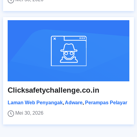
Clicksafetychallenge.co.in
Laman Web Penyangak
,
Adware
,
Perampas Pelayar
Mei 30, 2026