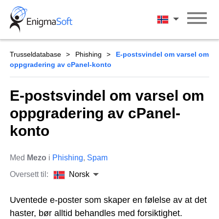
Skip
to
Norsk
content
Trusseldatabase
Phishing
E-postsvindel om varsel om
oppgradering av cPanel-konto
E-postsvindel om varsel om
oppgradering av cPanel-
konto
Med
Mezo
i
Phishing
,
Spam
Oversett til:
Norsk
Uventede e-poster som skaper en følelse av at det
haster, bør alltid behandles med forsiktighet.