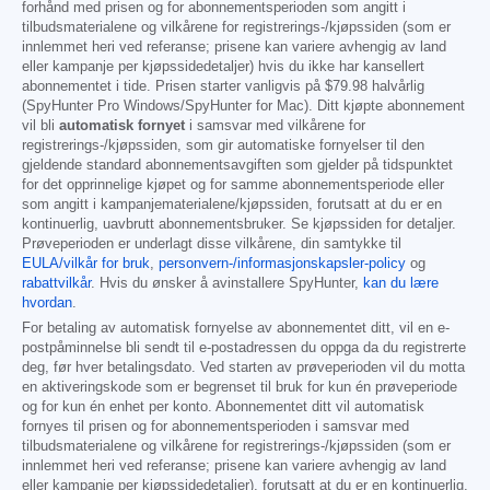
forhånd med prisen og for abonnementsperioden som angitt i
tilbudsmaterialene og vilkårene for registrerings-/kjøpssiden (som er
innlemmet heri ved referanse; prisene kan variere avhengig av land
eller kampanje per kjøpssidedetaljer) hvis du ikke har kansellert
abonnementet i tide. Prisen starter vanligvis på
$79.98
halvårlig
(SpyHunter Pro Windows/SpyHunter for Mac). Ditt kjøpte abonnement
vil bli
automatisk fornyet
i samsvar med vilkårene for
registrerings-/kjøpssiden, som gir automatiske fornyelser til den
gjeldende standard abonnementsavgiften som gjelder på tidspunktet
for det opprinnelige kjøpet og for samme abonnementsperiode eller
som angitt i kampanjematerialene/kjøpssiden, forutsatt at du er en
kontinuerlig, uavbrutt abonnementsbruker. Se kjøpssiden for detaljer.
Prøveperioden er underlagt disse vilkårene, din samtykke til
EULA/vilkår for bruk
,
personvern-/informasjonskapsler-policy
og
rabattvilkår
. Hvis du ønsker å avinstallere SpyHunter,
kan du lære
hvordan
.
For betaling av automatisk fornyelse av abonnementet ditt, vil en e-
postpåminnelse bli sendt til e-postadressen du oppga da du registrerte
deg, før hver betalingsdato. Ved starten av prøveperioden vil du motta
en aktiveringskode som er begrenset til bruk for kun én prøveperiode
og for kun én enhet per konto. Abonnementet ditt vil automatisk
fornyes til prisen og for abonnementsperioden i samsvar med
tilbudsmaterialene og vilkårene for registrerings-/kjøpssiden (som er
innlemmet heri ved referanse; prisene kan variere avhengig av land
eller kampanje per kjøpssidedetaljer), forutsatt at du er en kontinuerlig,