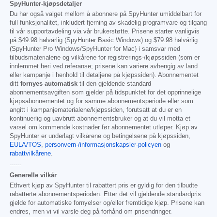
SpyHunter-kjøpsdetaljer
Du har også valget mellom å abonnere på SpyHunter umiddelbart for
full funksjonalitet, inkludert fjerning av skadelig programvare og tilgang
til vår supportavdeling via vår brukerstøtte. Prisene starter vanligvis
på
$49.98
halvårlig (SpyHunter Basic Windows) og
$79.98
halvårlig
(SpyHunter Pro Windows/SpyHunter for Mac) i samsvar med
tilbudsmaterialene og vilkårene for registrerings-/kjøpssiden (som er
innlemmet heri ved referanse; prisene kan variere avhengig av land
eller kampanje i henhold til detaljene på kjøpssiden). Abonnementet
ditt
fornyes automatisk
til den gjeldende standard
abonnementsavgiften som gjelder på tidspunktet for det opprinnelige
kjøpsabonnementet og for samme abonnementsperiode eller som
angitt i kampanjematerialene/kjøpssiden, forutsatt at du er en
kontinuerlig og uavbrutt abonnementsbruker og at du vil motta et
varsel om kommende kostnader før abonnementet utløper. Kjøp av
SpyHunter er underlagt vilkårene og betingelsene på kjøpssiden,
EULA/TOS
,
personvern-/informasjonskapsler-policyen
og
rabattvilkårene
.
------
Generelle vilkår
Ethvert kjøp av SpyHunter til rabattert pris er gyldig for den tilbudte
rabatterte abonnementsperioden. Etter det vil gjeldende standardpris
gjelde for automatiske fornyelser og/eller fremtidige kjøp. Prisene kan
endres, men vi vil varsle deg på forhånd om prisendringer.