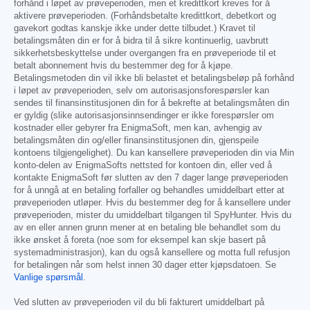
forhånd i løpet av prøveperioden, men et kredittkort kreves for å
aktivere prøveperioden. (Forhåndsbetalte kredittkort, debetkort og
gavekort godtas kanskje ikke under dette tilbudet.) Kravet til
betalingsmåten din er for å bidra til å sikre kontinuerlig, uavbrutt
sikkerhetsbeskyttelse under overgangen fra en prøveperiode til et
betalt abonnement hvis du bestemmer deg for å kjøpe.
Betalingsmetoden din vil ikke bli belastet et betalingsbeløp på forhånd
i løpet av prøveperioden, selv om autorisasjonsforespørsler kan
sendes til finansinstitusjonen din for å bekrefte at betalingsmåten din
er gyldig (slike autorisasjonsinnsendinger er ikke forespørsler om
kostnader eller gebyrer fra EnigmaSoft, men kan, avhengig av
betalingsmåten din og/eller finansinstitusjonen din, gjenspeile
kontoens tilgjengelighet). Du kan kansellere prøveperioden din via Min
konto-delen av EnigmaSofts nettsted for kontoen din, eller ved å
kontakte EnigmaSoft før slutten av den 7 dager lange prøveperioden
for å unngå at en betaling forfaller og behandles umiddelbart etter at
prøveperioden utløper. Hvis du bestemmer deg for å kansellere under
prøveperioden, mister du umiddelbart tilgangen til SpyHunter. Hvis du
av en eller annen grunn mener at en betaling ble behandlet som du
ikke ønsket å foreta (noe som for eksempel kan skje basert på
systemadministrasjon), kan du også kansellere og motta full refusjon
for betalingen når som helst innen 30 dager etter kjøpsdatoen. Se
Vanlige spørsmål
.
Ved slutten av prøveperioden vil du bli fakturert umiddelbart på