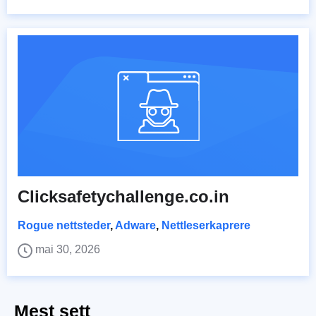
Clicksafetychallenge.co.in
Rogue nettsteder
,
Adware
,
Nettleserkaprere
mai 30, 2026
Mest sett