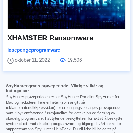
XHAMSTER Ransomware
løsepengeprogramvare
oktober 11, 2022
19,506
SpyHunter gratis prøveperiode: Viktige vilkår og
betingelser
SpyHunter-prøveperioden er for SpyHunter Pro eller SpyHunter for
Mac og inkluderer flere enheter (som angitt på
reklamemateriell/kjøpssiden) for en engangs 7-dagers prøveperiode,
som tilbyr omfattende funksjonalitet for deteksjon og fjerning av
skadelig programvare, høytytende beskyttelser for aktivt å beskytte
systemet ditt mot skadelig programvare, og tilgang til vårt tekniske
supportteam via SpyHunter HelpDesk. Du vil ikke bli belastet på