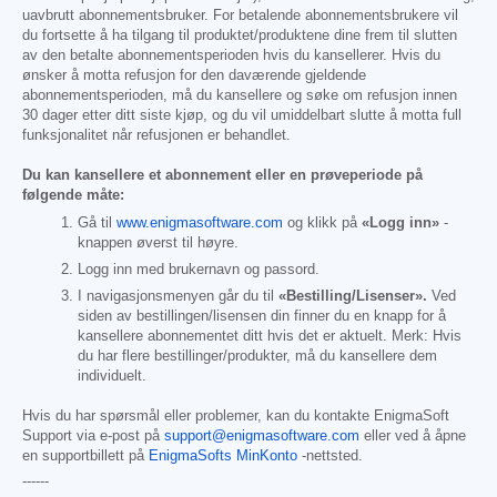
uavbrutt abonnementsbruker. For betalende abonnementsbrukere vil
du fortsette å ha tilgang til produktet/produktene dine frem til slutten
av den betalte abonnementsperioden hvis du kansellerer. Hvis du
ønsker å motta refusjon for den daværende gjeldende
abonnementsperioden, må du kansellere og søke om refusjon innen
30 dager etter ditt siste kjøp, og du vil umiddelbart slutte å motta full
funksjonalitet når refusjonen er behandlet.
Du kan kansellere et abonnement eller en prøveperiode på
følgende måte:
Gå til
www.enigmasoftware.com
og klikk på
«Logg inn»
-
knappen øverst til høyre.
Logg inn med brukernavn og passord.
I navigasjonsmenyen går du til
«Bestilling/Lisenser».
Ved
siden av bestillingen/lisensen din finner du en knapp for å
kansellere abonnementet ditt hvis det er aktuelt. Merk: Hvis
du har flere bestillinger/produkter, må du kansellere dem
individuelt.
Hvis du har spørsmål eller problemer, kan du kontakte EnigmaSoft
Support via e-post på
support@enigmasoftware.com
eller ved å åpne
en supportbillett på
EnigmaSofts MinKonto
-nettsted.
------