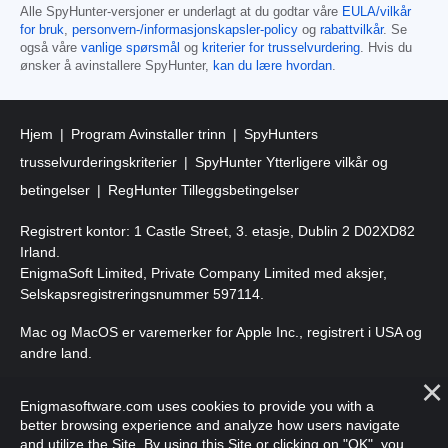
Alle SpyHunter-versjoner er underlagt at du godtar våre
EULA/vilkår
for bruk
,
personvern-/informasjonskapsler-policy
og
rabattvilkår
. Se
også våre
vanlige spørsmål
og
kriterier for trusselvurdering
. Hvis du
ønsker å avinstallere SpyHunter,
kan du lære hvordan
.
Hjem
Program Avinstaller trinn
SpyHunters
trusselvurderingskriterier
SpyHunter Ytterligere vilkår og
betingelser
RegHunter Tilleggsbetingelser
Registrert kontor: 1 Castle Street, 3. etasje, Dublin 2 D02XD82
Irland.
EnigmaSoft Limited, Private Company Limited med aksjer,
Selskapsregistreringsnummer 597114.
Mac og MacOS er varemerker for Apple Inc., registrert i USA og
andre land.
Copyright 2016-
2026
. EnigmaSoft Ltd. Alle rettigheter
Enigmasoftware.com uses cookies to provide you with a
forbeholdt.
better browsing experience and analyze how users navigate
and utilize the Site. By using this Site or clicking on "OK", you