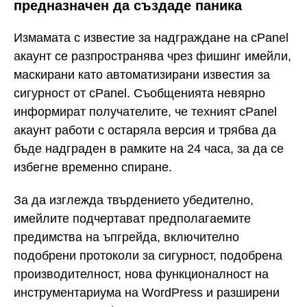
предназначен да създаде паника
Измамата с известие за надграждане на cPanel
акаунт се разпространява чрез фишинг имейли,
маскирани като автоматизирани известия за
сигурност от cPanel. Съобщенията невярно
информират получателите, че техният cPanel
акаунт работи с остаряла версия и трябва да
бъде надграден в рамките на 24 часа, за да се
избегне временно спиране.
За да изглежда твърдението убедително,
имейлите подчертават предполагаемите
предимства на ъпгрейда, включително
подобрени протоколи за сигурност, подобрена
производителност, нова функционалност на
инструментариума на WordPress и разширени