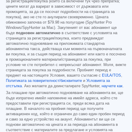
за регистрация/покупка (които са включени тук чрез препратка;
цените могат да варират в зависимост от държавата или
промоцията, за да се посочат подробности на страницата за
покупка), ако не сте го анулирали своевременно. Цената
обикновено започва от
$79.98
на полугодие (SpyHunter Pro
Windows/SpyHunter за Mac). Закупеният от вас абонамент ще
бъде
подновен автоматично
в съответствие с условията на
страницата за регистрация/покупка, които предвиждат
автоматично подновяване на приложимата стандартна
абонаментна такса, действаща към момента на първоначалната
ви покупка, и за същия период на абонамент или както е посочено
в промоционалните материали/страницата за покупка, при
условие че сте потребител с непрекъснат абонамент. Моля, вижте
страницата за покупка за подробности. Пробният период е
предмет на настоящите Условия, вашето съгласие с
EULA/TOS
,
Политиката за поверителност/бисквитките
и
Условията за
отстъпка
. Ако желаете да деинсталирате SpyHunter,
научете как
.
За плащане при автоматично подновяване на абонамента ви, ще
бъде изпратено имейл напомняне на имейл адреса, който сте
предоставили при регистрацията си, преди всяка дата на
плащане. В началото на пробния период ще получите
активационен код, който е ограничен до само един пробен период
и само за едно устройство на акаунт. Абонаментът ви ще се
поднови автоматично на цената и за периода на абонамента в
съответствие с материалите за предлагане и условията на