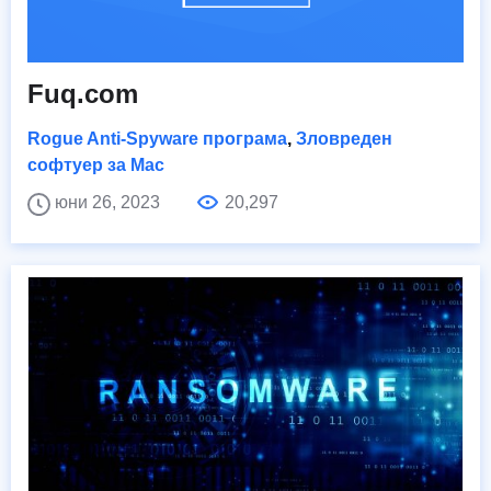
Fuq.com
Rogue Anti-Spyware програма
,
Зловреден
софтуер за Mac
юни 26, 2023
20,297