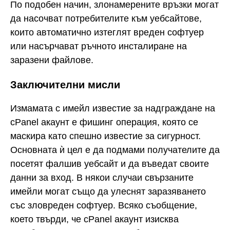
По подобен начин, злонамерените връзки могат
да насочват потребителите към уебсайтове,
които автоматично изтеглят вреден софтуер
или насърчават ръчното инсталиране на
заразени файлове.
Заключителни мисли
Измамата с имейл известие за надграждане на
cPanel акаунт е фишинг операция, която се
маскира като спешно известие за сигурност.
Основната ѝ цел е да подмами получателите да
посетят фалшив уебсайт и да въведат своите
данни за вход. В някои случаи свързаните
имейли могат също да улеснят заразяването
със зловреден софтуер. Всяко съобщение,
което твърди, че cPanel акаунт изисква