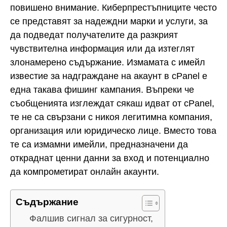
повишено внимание. Киберпрестъпниците често
се представят за надеждни марки и услуги, за
да подведат получателите да разкрият
чувствителна информация или да изтеглят
злонамерено съдържание. Измамата с имейл
известие за надграждане на акаунт в cPanel е
една такава фишинг кампания. Въпреки че
съобщенията изглеждат сякаш идват от cPanel,
те не са свързани с никоя легитимна компания,
организация или юридическо лице. Вместо това
те са измамни имейли, предназначени да
откраднат ценни данни за вход и потенциално
да компрометират онлайн акаунти.
Съдържание
Фалшив сигнал за сигурност,