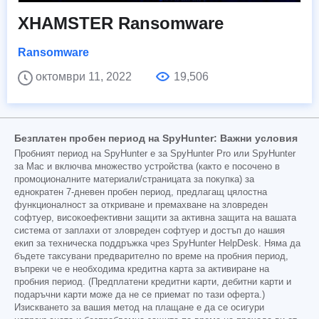
XHAMSTER Ransomware
Ransomware
октомври 11, 2022
19,506
Безплатен пробен период на SpyHunter: Важни условия
Пробният период на SpyHunter е за SpyHunter Pro или SpyHunter
за Mac и включва множество устройства (както е посочено в
промоционалните материали/страницата за покупка) за
еднократен 7-дневен пробен период, предлагащ цялостна
функционалност за откриване и премахване на зловреден
софтуер, високоефективни защити за активна защита на вашата
система от заплахи от зловреден софтуер и достъп до нашия
екип за техническа поддръжка чрез SpyHunter HelpDesk. Няма да
бъдете таксувани предварително по време на пробния период,
въпреки че е необходима кредитна карта за активиране на
пробния период. (Предплатени кредитни карти, дебитни карти и
подаръчни карти може да не се приемат по тази оферта.)
Изискването за вашия метод на плащане е да се осигури