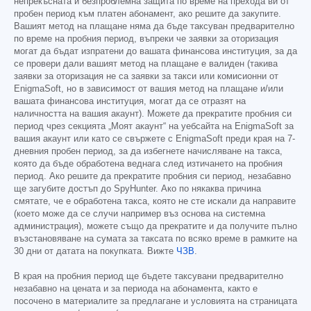
непрекъсната и безпроблемна защита по време на прехода ви от
пробен период към платен абонамент, ако решите да закупите.
Вашият метод на плащане няма да бъде таксуван предварително
по време на пробния период, въпреки че заявки за оторизация
могат да бъдат изпратени до вашата финансова институция, за да
се провери дали вашият метод на плащане е валиден (такива
заявки за оторизация не са заявки за такси или комисионни от
EnigmaSoft, но в зависимост от вашия метод на плащане и/или
вашата финансова институция, могат да се отразят на
наличността на вашия акаунт). Можете да прекратите пробния си
период чрез секцията „Моят акаунт“ на уебсайта на EnigmaSoft за
вашия акаунт или като се свържете с EnigmaSoft преди края на 7-
дневния пробен период, за да избегнете начисляване на такса,
която да бъде обработена веднага след изтичането на пробния
период. Ако решите да прекратите пробния си период, незабавно
ще загубите достъп до SpyHunter. Ако по някаква причина
смятате, че е обработена такса, която не сте искали да направите
(което може да се случи например въз основа на системна
администрация), можете също да прекратите и да получите пълно
възстановяване на сумата за таксата по всяко време в рамките на
30 дни от датата на покупката. Вижте
ЧЗВ
.
В края на пробния период ще бъдете таксувани предварително
незабавно на цената и за периода на абонамента, както е
посочено в материалите за предлагане и условията на страницата