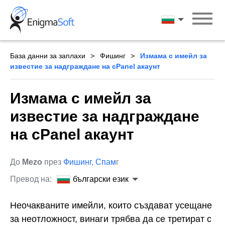
Skip
to
български ези
content
База данни за заплахи
Фишинг
Измама с имейл за
известие за надграждане на cPanel акаунт
Измама с имейл за
известие за надграждане
на cPanel акаунт
До
Mezo
през
Фишинг
,
Спам
г
Превод на:
български език
Неочакваните имейли, които създават усещане
за неотложност, винаги трябва да се третират с