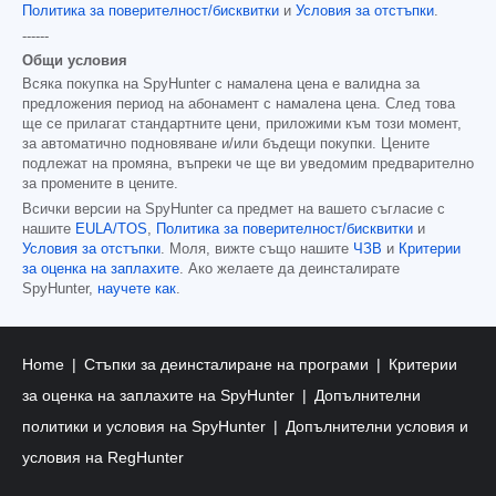
Политика за поверителност/бисквитки
и
Условия за отстъпки
.
------
Общи условия
Всяка покупка на SpyHunter с намалена цена е валидна за
предложения период на абонамент с намалена цена. След това
ще се прилагат стандартните цени, приложими към този момент,
за автоматично подновяване и/или бъдещи покупки. Цените
подлежат на промяна, въпреки че ще ви уведомим предварително
за промените в цените.
Всички версии на SpyHunter са предмет на вашето съгласие с
нашите
EULA/TOS
,
Политика за поверителност/бисквитки
и
Условия за отстъпки
. Моля, вижте също нашите
ЧЗВ
и
Критерии
за оценка на заплахите
. Ако желаете да деинсталирате
SpyHunter,
научете как
.
Home
Стъпки за деинсталиране на програми
Критерии
за оценка на заплахите на SpyHunter
Допълнителни
политики и условия на SpyHunter
Допълнителни условия и
условия на RegHunter