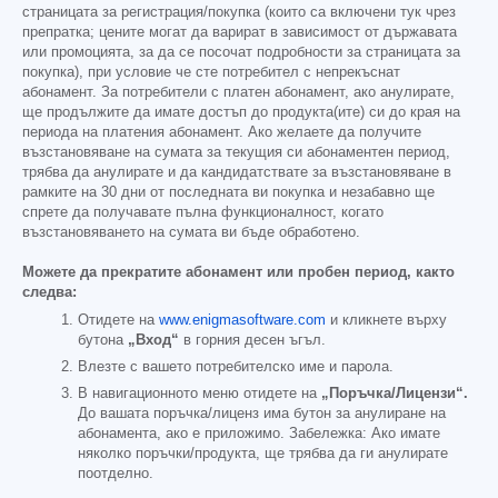
страницата за регистрация/покупка (които са включени тук чрез
препратка; цените могат да варират в зависимост от държавата
или промоцията, за да се посочат подробности за страницата за
покупка), при условие че сте потребител с непрекъснат
абонамент. За потребители с платен абонамент, ако анулирате,
ще продължите да имате достъп до продукта(ите) си до края на
периода на платения абонамент. Ако желаете да получите
възстановяване на сумата за текущия си абонаментен период,
трябва да анулирате и да кандидатствате за възстановяване в
рамките на 30 дни от последната ви покупка и незабавно ще
спрете да получавате пълна функционалност, когато
възстановяването на сумата ви бъде обработено.
Можете да прекратите абонамент или пробен период, както
следва:
Отидете на
www.enigmasoftware.com
и кликнете върху
бутона
„Вход“
в горния десен ъгъл.
Влезте с вашето потребителско име и парола.
В навигационното меню отидете на
„Поръчка/Лицензи“.
До вашата поръчка/лиценз има бутон за анулиране на
абонамента, ако е приложимо. Забележка: Ако имате
няколко поръчки/продукта, ще трябва да ги анулирате
поотделно.