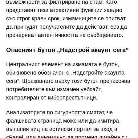
възможности за филтриране на спам. Като
представят тези атрактивни функции заедно
със строг краен срок, измамниците се опитват
да принудят получателите да действат, без да
проверяват автентичността на съобщението.
Опасният бутон „Надстрой акаунт сега“
Централният елемент на измамата е бутон,
обикновено обозначен с „Надстройте акаунта
сега“. Щракването върху този бутон пренасочва
потребителите към измамен уебсайт,
контролиран от киберпрестъпници.
Анализаторите по сигурността смятат, че
фалшивата страница може или да имитира
външния вид на истински портал за вход в
cPanel, или динамично да променя дизайна си,