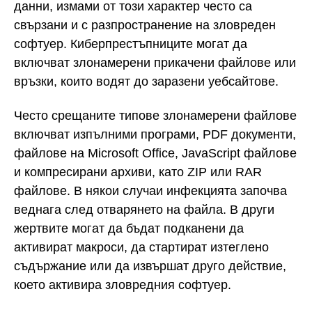
данни, измами от този характер често са
свързани и с разпространение на зловреден
софтуер. Киберпрестъпниците могат да
включват злонамерени прикачени файлове или
връзки, които водят до заразени уебсайтове.
Често срещаните типове злонамерени файлове
включват изпълними програми, PDF документи,
файлове на Microsoft Office, JavaScript файлове
и компресирани архиви, като ZIP или RAR
файлове. В някои случаи инфекцията започва
веднага след отварянето на файла. В други
жертвите могат да бъдат подканени да
активират макроси, да стартират изтеглено
съдържание или да извършат друго действие,
което активира зловредния софтуер.