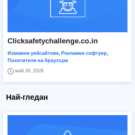
Clicksafetychallenge.co.in
Измамни уебсайтове
,
Рекламен софтуер
,
Похитители на браузъри
май 30, 2026
Най-гледан