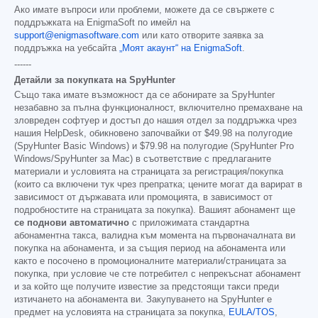
Ако имате въпроси или проблеми, можете да се свържете с
поддръжката на EnigmaSoft по имейл на
support@enigmasoftware.com
или като отворите заявка за
поддръжка на уебсайта
„Моят акаунт“ на EnigmaSoft
.
------
Детайли за покупката на SpyHunter
Също така имате възможност да се абонирате за SpyHunter
незабавно за пълна функционалност, включително премахване на
зловреден софтуер и достъп до нашия отдел за поддръжка чрез
нашия HelpDesk, обикновено започвайки от
$49.98
на полугодие
(SpyHunter Basic Windows) и
$79.98
на полугодие (SpyHunter Pro
Windows/SpyHunter за Mac) в съответствие с предлаганите
материали и условията на страницата за регистрация/покупка
(които са включени тук чрез препратка; цените могат да варират в
зависимост от държавата или промоцията, в зависимост от
подробностите на страницата за покупка). Вашият абонамент ще
се поднови автоматично
с приложимата стандартна
абонаментна такса, валидна към момента на първоначалната ви
покупка на абонамента, и за същия период на абонамента или
както е посочено в промоционалните материали/страницата за
покупка, при условие че сте потребител с непрекъснат абонамент
и за който ще получите известие за предстоящи такси преди
изтичането на абонамента ви. Закупуването на SpyHunter е
предмет на условията на страницата за покупка,
EULA/TOS
,