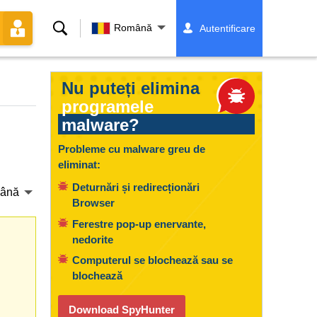
Căutare
Română
Autentificare
Nu puteți elimina
programele
malware?
Probleme cu malware greu de
eliminat:
Deturnări și redirecționări
ână
Browser
Ferestre pop-up enervante,
nedorite
Computerul se blochează sau se
blochează
Download SpyHunter