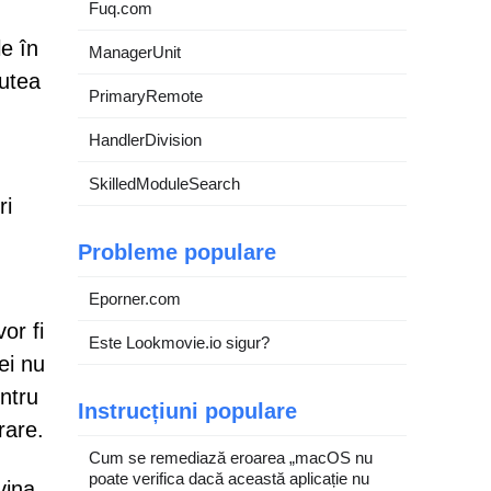
Fuq.com
le în
ManagerUnit
putea
PrimaryRemote
HandlerDivision
SkilledModuleSearch
ri
Probleme populare
Eporner.com
or fi
Este Lookmovie.io sigur?
ei nu
ntru
Instrucțiuni populare
rare.
Cum se remediază eroarea „macOS nu
poate verifica dacă această aplicație nu
vina