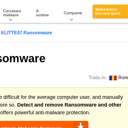
Multi-License
Cercetare
A
Companie
Discount Quote
malware
sustine
ELITTE87 Ransomware
somware
Tradu in:
Rom
 difficult for the average computer user, and manually
more so.
Detect and remove
Ransomware
and other
ffers powerful anti-malware protection.