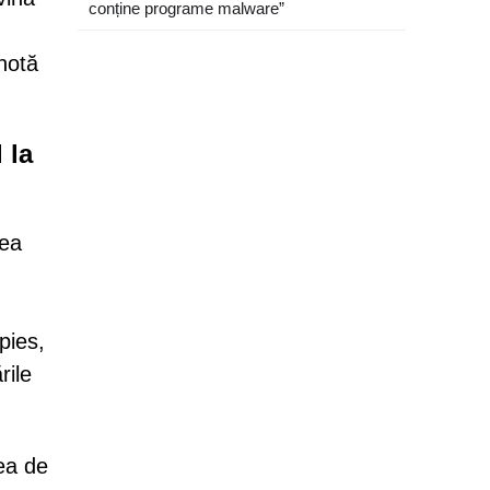
conține programe malware”
 notă
 la
rea
pies,
rile
tea de