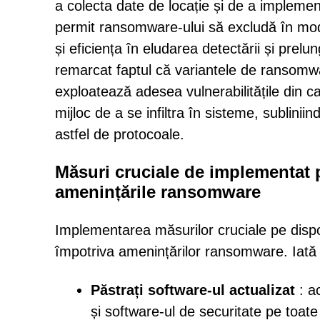
a colecta date de locație și de a imple
permit ransomware-ului să excludă în mod s
și eficiența în eludarea detectării și pre
remarcat faptul că variantele de ransomw
exploatează adesea vulnerabilitățile din 
mijloc de a se infiltra în sisteme, sublinii
astfel de protocoale.
Măsuri cruciale de implementat p
amenințările ransomware
Implementarea măsurilor cruciale pe dispozi
împotriva amenințărilor ransomware. Iată 
Păstrați software-ul actualizat
: ac
și software-ul de securitate pe toate 