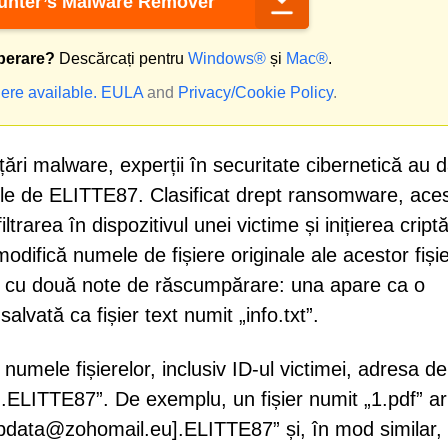
nter’s Malware Remover
perare?
Descărcați pentru
Windows®
și
Mac®
.
ere available.
EULA
and
Privacy/Cookie Policy
.
nțări malware, experții în securitate cibernetică au d
le de ELITTE87. Clasificat drept ransomware, ace
rarea în dispozitivul unei victime și inițierea criptă
modifică numele de fișiere originale ale acestor fiși
ă cu două note de răscumpărare: una apare ca o
alvată ca fișier text numit „info.txt”.
numele fișierelor, inclusiv ID-ul victimei, adresa de
.ELITTE87”. De exemplu, un fișier numit „1.pdf” ar 
pdata@zohomail.eu].ELITTE87” și, în mod similar,