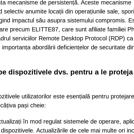
menta mecanisme de persistență. Aceste mecanisme
electiv anumite locații din operațiunile sale, spor
lungind impactul său asupra sistemului compromis. E
are precum ELITTE87, care sunt afiliate familiei P
cadrul serviciilor Remote Desktop Protocol (RDP) ca
nd importanța abordării deficiențelor de securitate di
e dispozitivele dvs. pentru a le proteja
tivele utilizatorilor este esențială pentru protejar
câțiva pași cheie:
tualizați în mod regulat sistemele de operare, aplic
dispozitivele. Actualizările de cele mai multe ori in