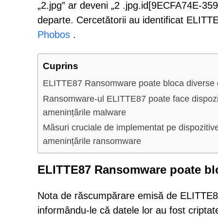
„2.jpg” ar deveni „2 .jpg.id[9ECFA74E-35
departe. Cercetătorii au identificat ELIT
Phobos
.
Cuprins
ELITTE87 Ransomware poate bloca diverse da
Ransomware-ul ELITTE87 poate face dispozitiv
amenințările malware
Măsuri cruciale de implementat pe dispozitive
amenințările ransomware
ELITTE87 Ransomware poate bloc
Nota de răscumpărare emisă de ELITTE87
informându-le că datele lor au fost criptat