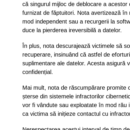
că singurul mijloc de deblocare a acestor 
furnizat de făptuitori. Nota avertizează în
mod independent sau a recurgerii la softwa
duce la pierderea ireversibilă a datelor.
În plus, nota descurajează victimele să so
recuperare, insinuând că astfel de efortur
suplimentare ale datelor. Acesta asigură vi
confidențial.
Mai mult, nota de răscumpărare promite că
șterse din sistemele infractorilor ciberneti
vor fi vândute sau exploatate în mod rău i
ca victima să inițieze contactul cu infract
Nerespectarea acestui interval de timp dec