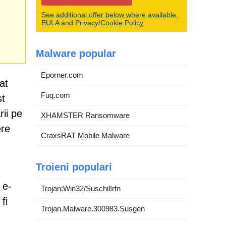
See additional offer below where available.
EULA
and
Privacy/Cookie Policy
.
Malware popular
Eporner.com
at
Fuq.com
st
rii pe
XHAMSTER Ransomware
ere
CraxsRAT Mobile Malware
Troieni populari
 e-
Trojan:Win32/Suschil!rfn
fi
Trojan.Malware.300983.Susgen