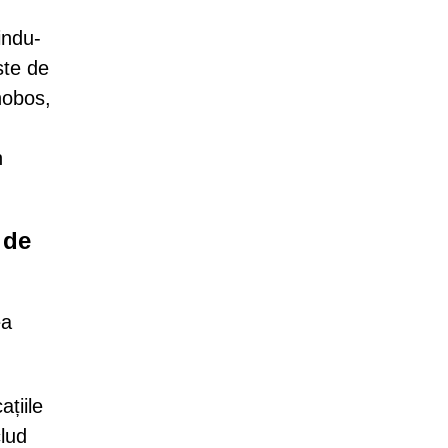
indu-
ste de
hobos,
n
 de
ea
ațiile
clud