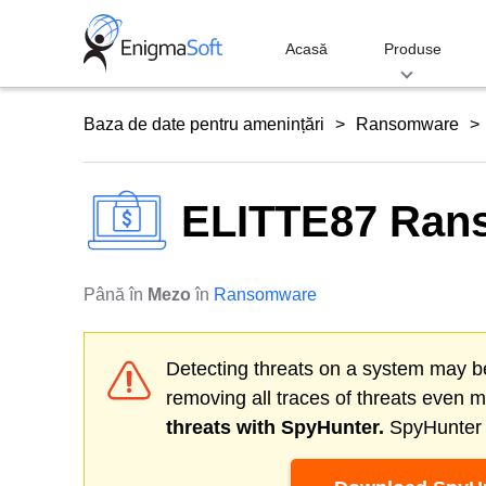
Skip
to
Acasă
Produse
content
Baza de date pentru amenințări
Ransomware
ELITTE87 Ran
Până în
Mezo
în
Ransomware
Detecting threats on a system may be
removing all traces of threats even 
threats with SpyHunter.
SpyHunter o