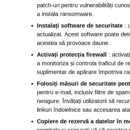
patch-uri pentru vulnerabilități cuno
a instala ransomware.
Instalați software de securitate
: 
actualizat. Acest software poate de
acestea să provoace daune.
Activați protecția firewall
: activaț
a monitoriza și controla traficul de r
suplimentar de apărare împotriva ran
Folosiți măsuri de securitate pen
pentru e-mail, inclusiv filtre de spa
nesigure. Învățați utilizatorii să rec
linkuri îndoielnice sau accesarea a
Copiere de rezervă a datelor în m