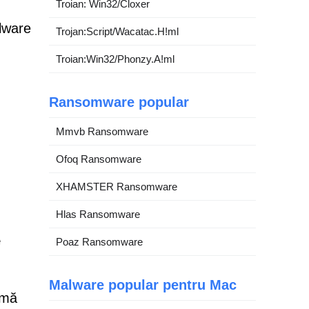
Troian: Win32/Cloxer
lware
Trojan:Script/Wacatac.H!ml
Troian:Win32/Phonzy.A!ml
Ransomware popular
Mmvb Ransomware
Ofoq Ransomware
XHAMSTER Ransomware
Hlas Ransomware
e
Poaz Ransomware
Malware popular pentru Mac
rmă