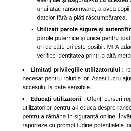
esențiale și asigurați-vă că acestea 
unui atac ransomware, a avea copii 
datelor fără a plăti răscumpărarea.
Utilizați parole sigure și autentif
parole puternice și unice pentru toate
ori de câte ori este posibil. MFA adau
verifice identitatea printr-o altă met
Limitați privilegiile utilizatorului
: re
necesar pentru rolurile lor. Acest lucru aj
accesului la date sensibile.
Educați utilizatorii
: Oferiți cursuri re
utilizatorilor pentru a-i educa despre rans
pentru a rămâne în siguranță online. Înv
raporteze cu promptitudine potențialele in