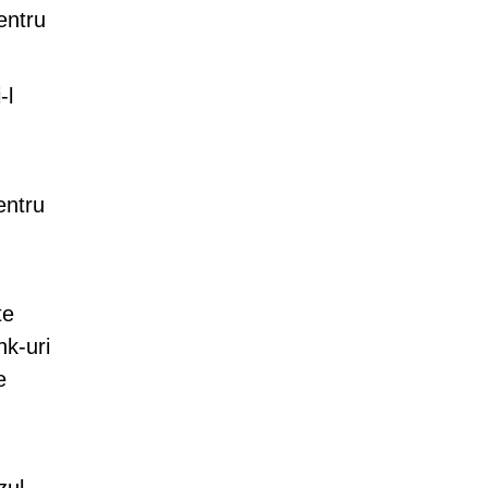
entru
-l
entru
te
nk-uri
e