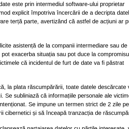
date este prin intermediul software-ului proprietar
 mod explicit împotriva încercării de a decripta date
re terță parte, avertizând că astfel de acțiuni ar 
licite asistență de la companii intermediare sau de
i pot exacerba situația sau pot duce la compromisu
ctimele că incidentul de furt de date va fi păstrat
, la plata răscumpărării, toate datele descărcate v
ci. Se subliniază că informațiile personale ale victim
ntenționat. Se impune un termen strict de 2 zile pe
orii cibernetici și să înceapă tranzacția de răscumpă
lanșează partajarea datelor cu părțile interesate, 