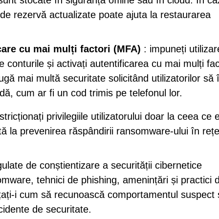
sunt stocate în siguranță offline sau în cloud. În ca
de rezervă actualizate poate ajuta la restaurarea
icare cu mai mulți factori (MFA)
: impuneți utiliza
 conturile și activați autentificarea cu mai mulți fac
gă mai multă securitate solicitând utilizatorilor să î
odă, cum ar fi un cod trimis pe telefonul lor.
stricționați privilegiile utilizatorului doar la ceea ce 
ută la prevenirea răspândirii ransomware-ului în rețe
gulate de conștientizare a securității cibernetice
omware, tehnici de phishing, amenințări și practici 
ățați-i cum să recunoască comportamentul suspect 
cidente de securitate.