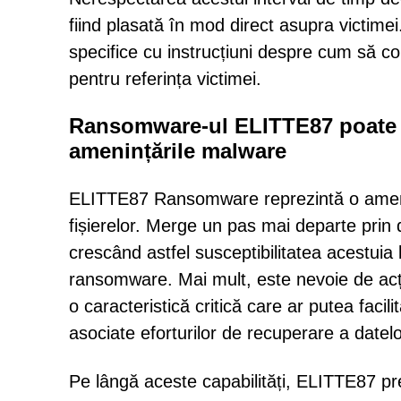
fiind plasată în mod direct asupra victimei
specifice cu instrucțiuni despre cum să com
pentru referința victimei.
Ransomware-ul ELITTE87 poate fa
amenințările malware
ELITTE87 Ransomware reprezintă o amenin
fișierelor. Merge un pas mai departe prin d
crescând astfel susceptibilitatea acestuia 
ransomware. Mai mult, este nevoie de acț
o caracteristică critică care ar putea facili
asociate eforturilor de recuperare a datelo
Pe lângă aceste capabilități, ELITTE87 prez