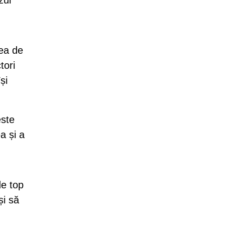
zul
rea de
tori
și
este
a și a
de top
și să