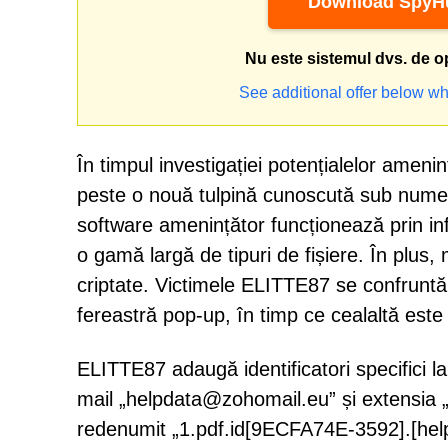
Download SpyHu
Nu este sistemul dvs. de o
See additional offer below wh
În timpul investigației potențialelor ameni
peste o nouă tulpină cunoscută sub nume
software amenințător funcționează prin infilt
o gamă largă de tipuri de fișiere. În plus, 
criptate. Victimele ELITTE87 se confrunt
fereastră pop-up, în timp ce cealaltă este s
ELITTE87 adaugă identificatori specifici la 
mail „helpdata@zohomail.eu” și extensia „
redenumit „1.pdf.id[9ECFA74E-3592].[hel