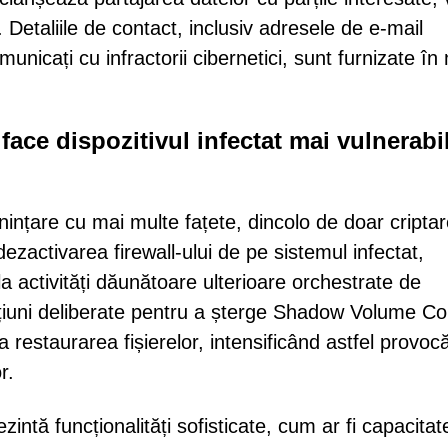
. Detaliile de contact, inclusiv adresele de e-mail
unicați cu infractorii cibernetici, sunt furnizate în
ce dispozitivul infectat mai vulnerabil
țare cu mai multe fațete, dincolo de doar cripta
ezactivarea firewall-ului de pe sistemul infectat,
la activități dăunătoare ulterioare orchestrate de
iuni deliberate pentru a șterge Shadow Volume Co
ta restaurarea fișierelor, intensificând astfel provocă
r.
intă funcționalități sofisticate, cum ar fi capacita