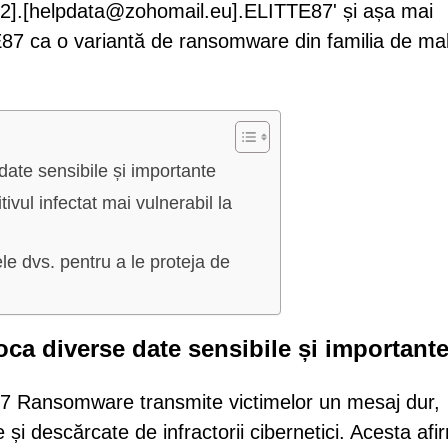
92].[helpdata@zohomail.eu].ELITTE87' și așa mai
TE87 ca o variantă de ransomware din familia de ma
te sensibile și importante
ul infectat mai vulnerabil la
le dvs. pentru a le proteja de
a diverse date sensibile și important
 Ransomware transmite victimelor un mesaj dur,
e și descărcate de infractorii cibernetici. Acesta afi