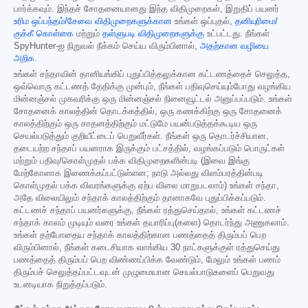
பார்க்கவும். இந்தச் சோதனையானது இந்த விதிமுறைகள், இறுதிப் பயனர்
உரிம ஒப்பந்தம்/சேவை விதிமுறைகளுக்கான
உங்கள் ஒப்புதல்,
தனியுரிமை/
குக்கீ கொள்கை
மற்றும்
தள்ளுபடி விதிமுறைகளுக்கு
உட்பட்டது. நீங்கள்
SpyHunter-ஐ நிறுவல் நீக்கம் செய்ய விரும்பினால்,
அதற்கான வழியை
அறிக
.
உங்கள் சந்தாவின் தானியங்கிப் புதுப்பித்தலுக்கான கட்டணத்தைச் செலுத்த,
ஒவ்வொரு கட்டணத் தேதிக்கு முன்பும், நீங்கள் பதிவுசெய்யும்போது வழங்கிய
மின்னஞ்சல் முகவரிக்கு ஒரு மின்னஞ்சல் நினைவூட்டல் அனுப்பப்படும். உங்கள்
சோதனைக் காலத்தின் தொடக்கத்தில், ஒரு கணக்கிற்கு ஒரு சோதனைக்
காலத்திற்கும் ஒரு சாதனத்திற்கும் மட்டுமே பயன்படுத்தக்கூடிய ஒரு
செயல்படுத்தும் குறியீட்டைப் பெறுவீர்கள். நீங்கள் ஒரு தொடர்ச்சியான,
தடையற்ற சந்தாப் பயனராக இருக்கும் பட்சத்தில், வழங்கப்படும் பொருட்கள்
மற்றும் பதிவு/கொள்முதல் பக்க விதிமுறைகளின்படி (இவை இங்கு
மேற்கோளாக இணைக்கப்பட்டுள்ளன; நாடு அல்லது விளம்பரத்தின்படி
கொள்முதல் பக்க விவரங்களுக்கு ஏற்ப விலை மாறுபடலாம்) உங்கள் சந்தா,
அதே விலையிலும் சந்தாக் காலத்திற்கும் தானாகவே புதுப்பிக்கப்படும்.
கட்டணச் சந்தாப் பயனர்களுக்கு, நீங்கள் ரத்துசெய்தால், உங்கள் கட்டணச்
சந்தாக் காலம் முடியும் வரை உங்கள் தயாரிப்பு(களை) தொடர்ந்து அணுகலாம்.
உங்கள் தற்போதைய சந்தாக் காலத்திற்கான பணத்தைத் திரும்பப் பெற
விரும்பினால், நீங்கள் கடைசியாக வாங்கிய 30 நாட்களுக்குள் ரத்துசெய்து
பணத்தைத் திரும்பப் பெற விண்ணப்பிக்க வேண்டும், மேலும் உங்கள் பணம்
திரும்பச் செலுத்தப்பட்டவுடன் முழுமையான செயல்பாடுகளைப் பெறுவது
உடனடியாக நிறுத்தப்படும்.