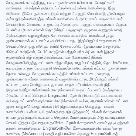
சோதனைக் காலத்திற்கு, பல சாதனங்களை (விளம்பரப் பொருட்கள்/
வாங்குதல் பக்கத்தில் குறிப்பிடப்பட்டுள்ளபடி) உள்ளடக்கியுள்ளது. இது
விரிவான தீம்பொருள் கண்டறிதல் மற்றும் அகற்றும் செயல்பாடு, தீம்பொருள்
அச்சுறுத்தல்களிலிருந்து உங்கள் கணினியைத் தீவிரமாகப் பாதுகாக்க உயர்
செயல்திறன் கொண்ட பாதுகாப்பு அமைப்புகள், மற்றும் ஸ்பைஹன்டர் ஹெல்ப்
டெஸ்க் வழியாக எங்கள் தொழில்நுட்ப ஆதரவுக் குழுவை அணுகும் வசதி
ஆகியவற்றை வழங்குகிறது. சோதனைக் காலத்தில் உங்களிடமிருந்து
முன்பணமாகக் கட்டணம் வசூலிக்கப்படாது, இருப்பினும் சோதனையைச்
செயல்படுத்த ஒரு கிரெடிட் கார்டு தேவைப்படும். (முன்பணம் செலுத்திய
கிரெடிட் கார்டுகள், டெபிட் கார்டுகள் மற்றும் பரிசு அட்டைகள் இந்தச்
சலுகையின் கீழ் ஏற்றுக்கொள்ளப்படாமல் போகலாம்.) நீங்கள்
சோதனையிலிருந்து கட்டணச் சந்தாவிற்கு மாறும் பட்சத்தில், தொடர்ச்சியான,
தடையற்ற பாதுகாப்பை உறுதி செய்வதற்காகவே உங்கள் கட்டண முறைக்கான
தேவை உள்ளது. சோதனைக் காலத்தில் உங்கள் கட்டண முறைக்கு
முன்பணமாக எந்தத் தொகையும் வசூலிக்கப்படாது, இருப்பினும் உங்கள்
கட்டண முறை செல்லுபடியாகும் என்பதைச் சரிபார்க்க உங்கள் நிதி
நிறுவனத்திற்கு அங்கீகாரக் கோரிக்கைகள் அனுப்பப்படலாம் (அத்தகைய
அங்கீகாரச் சமர்ப்பிப்புகள் EnigmaSoft-ஆல் விதிக்கப்படும் கட்டணங்கள்
அல்லது கட்டணங்களுக்கான கோரிக்கைகள் அல்ல, ஆனால் உங்கள் கட்டண
முறை மற்றும்/அல்லது உங்கள் நிதி நிறுவனத்தைப் பொறுத்து, உங்கள்
கணக்கின் பயன்பாட்டில் தாக்கத்தை ஏற்படுத்தலாம்). உங்கள் சோதனைக்
காலம் முடிந்தவுடன் கட்டணம் செலுத்த வேண்டியதையும் அது உடனடியாகச்
செயல்படுத்தப்படுவதையும் தவிர்க்க, 7-நாள் சோதனைக் காலம் முடிவதற்குள்
உங்கள் கணக்கிற்கான EnigmaSoft-இன் இணையதளத்தில் உள்ள 'எனது
கணக்கு' (MyAccount) பகுதி வழியாகவோ அல்லது EnigmaSoft-ஐத்