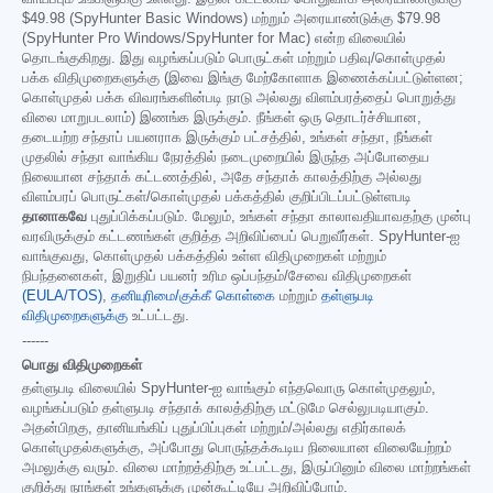
$49.98
(SpyHunter Basic Windows) மற்றும் அரையாண்டுக்கு
$79.98
(SpyHunter Pro Windows/SpyHunter for Mac) என்ற விலையில்
தொடங்குகிறது. இது வழங்கப்படும் பொருட்கள் மற்றும் பதிவு/கொள்முதல்
பக்க விதிமுறைகளுக்கு (இவை இங்கு மேற்கோளாக இணைக்கப்பட்டுள்ளன;
கொள்முதல் பக்க விவரங்களின்படி நாடு அல்லது விளம்பரத்தைப் பொறுத்து
விலை மாறுபடலாம்) இணங்க இருக்கும். நீங்கள் ஒரு தொடர்ச்சியான,
தடையற்ற சந்தாப் பயனராக இருக்கும் பட்சத்தில், உங்கள் சந்தா, நீங்கள்
முதலில் சந்தா வாங்கிய நேரத்தில் நடைமுறையில் இருந்த அப்போதைய
நிலையான சந்தாக் கட்டணத்தில், அதே சந்தாக் காலத்திற்கு அல்லது
விளம்பரப் பொருட்கள்/கொள்முதல் பக்கத்தில் குறிப்பிடப்பட்டுள்ளபடி
தானாகவே
புதுப்பிக்கப்படும். மேலும், உங்கள் சந்தா காலாவதியாவதற்கு முன்பு
வரவிருக்கும் கட்டணங்கள் குறித்த அறிவிப்பைப் பெறுவீர்கள். SpyHunter-ஐ
வாங்குவது, கொள்முதல் பக்கத்தில் உள்ள விதிமுறைகள் மற்றும்
நிபந்தனைகள், இறுதிப் பயனர் உரிம ஒப்பந்தம்/சேவை விதிமுறைகள்
(EULA/TOS)
,
தனியுரிமை/குக்கீ கொள்கை
மற்றும்
தள்ளுபடி
விதிமுறைகளுக்கு
உட்பட்டது.
------
பொது விதிமுறைகள்
தள்ளுபடி விலையில் SpyHunter-ஐ வாங்கும் எந்தவொரு கொள்முதலும்,
வழங்கப்படும் தள்ளுபடி சந்தாக் காலத்திற்கு மட்டுமே செல்லுபடியாகும்.
அதன்பிறகு, தானியங்கிப் புதுப்பிப்புகள் மற்றும்/அல்லது எதிர்காலக்
கொள்முதல்களுக்கு, அப்போது பொருந்தக்கூடிய நிலையான விலையேற்றம்
அமலுக்கு வரும். விலை மாற்றத்திற்கு உட்பட்டது, இருப்பினும் விலை மாற்றங்கள்
குறித்து நாங்கள் உங்களுக்கு முன்கூட்டியே அறிவிப்போம்.