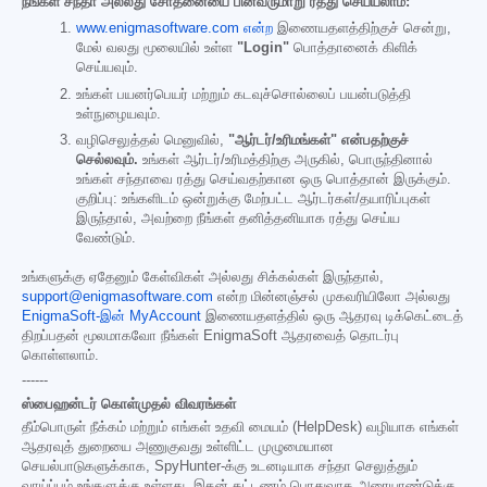
நீங்கள் சந்தா அல்லது சோதனையை பின்வருமாறு ரத்து செய்யலாம்:
www.enigmasoftware.com என்ற
இணையதளத்திற்குச் சென்று,
மேல் வலது மூலையில் உள்ள
"Login"
பொத்தானைக் கிளிக்
செய்யவும்.
உங்கள் பயனர்பெயர் மற்றும் கடவுச்சொல்லைப் பயன்படுத்தி
உள்நுழையவும்.
வழிசெலுத்தல் மெனுவில்,
"ஆர்டர்/உரிமங்கள்" என்பதற்குச்
செல்லவும்.
உங்கள் ஆர்டர்/உரிமத்திற்கு அருகில், பொருந்தினால்
உங்கள் சந்தாவை ரத்து செய்வதற்கான ஒரு பொத்தான் இருக்கும்.
குறிப்பு: உங்களிடம் ஒன்றுக்கு மேற்பட்ட ஆர்டர்கள்/தயாரிப்புகள்
இருந்தால், அவற்றை நீங்கள் தனித்தனியாக ரத்து செய்ய
வேண்டும்.
உங்களுக்கு ஏதேனும் கேள்விகள் அல்லது சிக்கல்கள் இருந்தால்,
support@enigmasoftware.com
என்ற மின்னஞ்சல் முகவரியிலோ அல்லது
EnigmaSoft-இன் MyAccount
இணையதளத்தில் ஒரு ஆதரவு டிக்கெட்டைத்
திறப்பதன் மூலமாகவோ நீங்கள் EnigmaSoft ஆதரவைத் தொடர்பு
கொள்ளலாம்.
------
ஸ்பைஹன்டர் கொள்முதல் விவரங்கள்
தீம்பொருள் நீக்கம் மற்றும் எங்கள் உதவி மையம் (HelpDesk) வழியாக எங்கள்
ஆதரவுத் துறையை அணுகுவது உள்ளிட்ட முழுமையான
செயல்பாடுகளுக்காக, SpyHunter-க்கு உடனடியாக சந்தா செலுத்தும்
வாய்ப்பும் உங்களுக்கு உள்ளது. இதன் கட்டணம் பொதுவாக அரையாண்டுக்கு