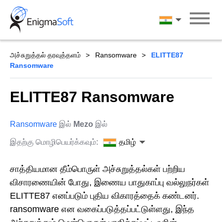
Skip
to
தமிழ்
content
அச்சுறுத்தல் தரவுத்தளம்
Ransomware
ELITTE87
Ransomware
ELITTE87 Ransomware
Ransomware
இல்
Mezo
இல்
இதற்கு மொழிபெயர்க்கவும்:
தமிழ்
சாத்தியமான தீம்பொருள் அச்சுறுத்தல்கள் பற்றிய
விசாரணையின் போது, இணைய பாதுகாப்பு வல்லுநர்கள்
ELITTE87 எனப்படும் புதிய விகாரத்தைக் கண்டனர்.
ransomware என வகைப்படுத்தப்பட்டுள்ளது, இந்த