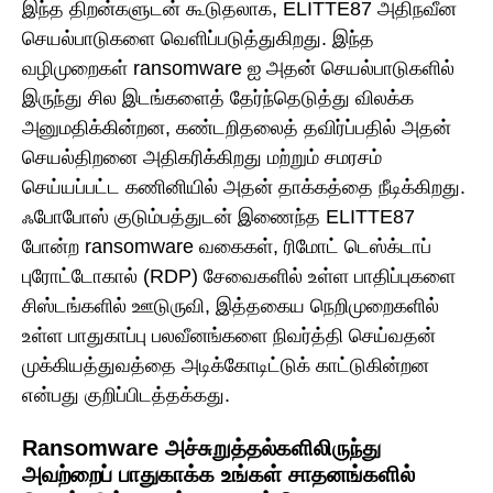
இந்த திறன்களுடன் கூடுதலாக, ELITTE87 அதிநவீன
செயல்பாடுகளை வெளிப்படுத்துகிறது. இந்த
வழிமுறைகள் ransomware ஐ அதன் செயல்பாடுகளில்
இருந்து சில இடங்களைத் தேர்ந்தெடுத்து விலக்க
அனுமதிக்கின்றன, கண்டறிதலைத் தவிர்ப்பதில் அதன்
செயல்திறனை அதிகரிக்கிறது மற்றும் சமரசம்
செய்யப்பட்ட கணினியில் அதன் தாக்கத்தை நீடிக்கிறது.
ஃபோபோஸ் குடும்பத்துடன் இணைந்த ELITTE87
போன்ற ransomware வகைகள், ரிமோட் டெஸ்க்டாப்
புரோட்டோகால் (RDP) சேவைகளில் உள்ள பாதிப்புகளை
சிஸ்டங்களில் ஊடுருவி, இத்தகைய நெறிமுறைகளில்
உள்ள பாதுகாப்பு பலவீனங்களை நிவர்த்தி செய்வதன்
முக்கியத்துவத்தை அடிக்கோடிட்டுக் காட்டுகின்றன
என்பது குறிப்பிடத்தக்கது.
Ransomware அச்சுறுத்தல்களிலிருந்து
அவற்றைப் பாதுகாக்க உங்கள் சாதனங்களில்