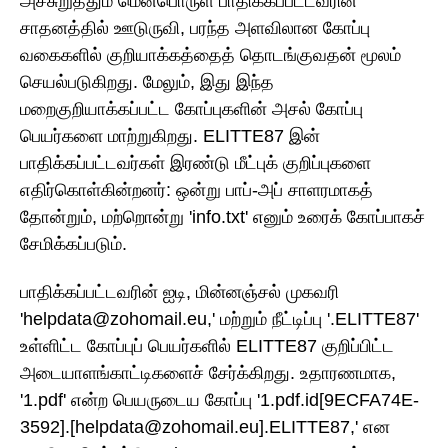
அச்சுறுத்தும் மென்பொருள் பாதிக்கப்பட்டவரின்
சாதனத்தில் ஊடுருவி, பரந்த அளவிலான கோப்பு
வகைகளில் குறியாக்கத்தைத் தொடங்குவதன் மூலம்
செயல்படுகிறது. மேலும், இது இந்த
மறைகுறியாக்கப்பட்ட கோப்புகளின் அசல் கோப்பு
பெயர்களை மாற்றுகிறது. ELITTE87 இன்
பாதிக்கப்பட்டவர்கள் இரண்டு மீட்புக் குறிப்புகளை
எதிர்கொள்கின்றனர்: ஒன்று பாப்-அப் சாளரமாகத்
தோன்றும், மற்றொன்று 'info.txt' எனும் உரைக் கோப்பாகச்
சேமிக்கப்படும்.
பாதிக்கப்பட்டவரின் ஐடி, மின்னஞ்சல் முகவரி
'helpdata@zohomail.eu,' மற்றும் நீட்டிப்பு '.ELITTE87'
உள்ளிட்ட கோப்புப் பெயர்களில் ELITTE87 குறிப்பிட்ட
அடையாளங்காட்டிகளைச் சேர்க்கிறது. உதாரணமாக,
'1.pdf' என்ற பெயருடைய கோப்பு '1.pdf.id[9ECFA74E-
3592].[helpdata@zohomail.eu].ELITTE87,' என