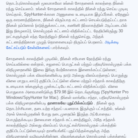
தொடர்புகொள்வதன் மூலமாகவோ உங்கள் சோதனைக் காலத்தை நீங்கள்
ரத்து செய்யலாம். உங்கள் சோதனைக் காலத்தில் நீங்கள் ரத்து செய்ய முடிவு
செய்தால், SpyHunter-க்கான அணுகலை உடனடியாக இழப்பீர்கள். ஏதேனும்
ஒரு காரணத்திற்காக, நீங்கள் விரும்பாத கட்டணம் செயல்படுத்தப்பட்டதாக
நீங்கள் நம்பினால் (எடுத்துக்காட்டாக, கணினி நிர்வாகத்தின் அடிப்படையில்
இது நிகழலாம்), கொள்முதல் கட்டணம் விதிக்கப்பட்ட தேதியிலிருந்து 30
நாட்களுக்குள் எந்த நேரத்திலும் நீங்கள் ரத்துசெய்து, அந்தக்
கட்டணத்திற்கான முழுத் தொகையையும் திரும்பப் பெறலாம்.
அடிக்கடி
கேட்கப்படும் கேள்விகளைப்
பார்க்கவும்.
சோதனைக் காலத்தின் முடிவில், நீங்கள் சரியான நேரத்தில் ரத்து
செய்யவில்லை என்றால், சலுகைப் பொருட்கள் மற்றும் பதிவு/கொள்முதல் பக்க
விதிமுறைகளில் (இவை இங்கு மேற்கோளாக இணைக்கப்பட்டுள்ளன;
கொள்முதல் பக்க விவரங்களின்படி நாடு அல்லது விளம்பரத்தைப் பொறுத்து
விலை மாறுபடலாம்) குறிப்பிடப்பட்டுள்ள விலை மற்றும் சந்தாக் காலத்திற்கு
உடனடியாக உங்களுக்கு முன்கூட்டியே கட்டணம் விதிக்கப்படும். விலை
பொதுவாக அரையாண்டுக்கு
$79.98
இல் தொடங்குகிறது (SpyHunter Pro
Windows/SpyHunter for Mac). நீங்கள் வாங்கிய சந்தா, பதிவு/கொள்முதல்
பக்க விதிமுறைகளின்படி
தானாகவே புதுப்பிக்கப்படும்
. நீங்கள் ஒரு
தொடர்ச்சியான, தடையற்ற சந்தாப் பயனராக இருக்கும் பட்சத்தில், உங்கள்
அசல் கொள்முதலின் போது நடைமுறையில் இருந்த அப்போதைய
பொருந்தக்கூடிய நிலையான சந்தாக் கட்டணத்திலும், அதே சந்தாக்
காலத்திற்கும் அல்லது விளம்பரப் பொருட்கள்/கொள்முதல் பக்கத்தில்
குறிப்பிடப்பட்டுள்ளபடியும் தானியங்கிப் புதுப்பித்தல்களுக்கு அந்த
விதிமுறைகள் வழிவகுக்கின்றன. விவரங்களுக்கு கொள்முதல் பக்கத்தைப்