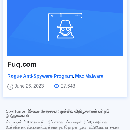
Fuq.com
Rogue Anti-Spyware Program
,
Mac Malware
June 26, 2023
27,643
SpyHunter இலவச சோதனை: முக்கிய விதிமுறைகள் மற்றும்
நிபந்தனைகள்
ஸ்பைஹன்டர் சோதனைப் பதிப்பானது, ஸ்பைஹன்டர் ப்ரோ அல்லது
மேக்கிற்கான ஸ்பைஹன்டருக்கானது. இது ஒரு முறை மட்டுமேயான 7-நாள்