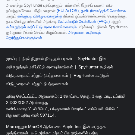
அனைத்து SpyHunter பதிப்புகளும், எங்களின் இறுதிப் பயனர் உரிம
ஒப்பந்தம்/சேவை விதிமுறைகள்
(EULA/TOS)
,
தனியுரிமை/குக்கீ கொள்கை
மற்றும்
தள்ளுபடி விதிமுறைகளுக்கு
நீங்கள் ஒப்புக்கொள்வதைப் பொறுத்தது.
தயவுசெய்து எங்களின் அடிக்கடி
கேட்கப்படும் கேள்விகள் (FAQs)
மற்றும்
அச்சுறுத்தல் மதிப்பீட்டு அளவுகோல்களையும்
பார்க்கவும். நீங்கள் SpyHunter-
ஐ நிறுவல் நீக்கம் செய்ய விரும்பினால்,
அதற்கான வழியைத்
தெரிந்துகொள்ளுங்கள்
.
முகப்பு
நிரல் நிறுவல் நீக்குதல் படிகள்
SpyHunter இன்
அச்சுறுத்தல் மதிப்பீட்டு அளவுகோல்கள்
SpyHunter கூடுதல்
விதிமுறைகள் மற்றும் நிபந்தனைகள்
RegHunter கூடுதல்
விதிமுறைகள் மற்றும் நிபந்தனைகள்
பதிவு செய்யப்பட்ட அலுவலகம்: 1 கோட்டை தெரு, 3 வது மாடி, டப்ளின்
2 D02XD82 அயர்லாந்து.
எனிக்மாசாஃப்ட் லிமிடெட், பங்குகளால் பிரைவேட் கம்பெனி லிமிடெட்,
நிறுவன பதிவு எண் 597114.
Mac மற்றும் MacOS ஆகியவை Apple Inc. இன் வர்த்தக
முத்திரைகள், அமெரிக்கா மற்றும் பிற நாடுகளில் பதிவு