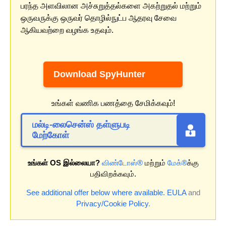
பரந்த அளவிலான அச்சுறுத்தல்களை அகற்றுதல் மற்றும்
ஒருவருக்கு ஒருவர் தொழில்நுட்ப ஆதரவு சேவை
ஆகியவற்றை வழங்க உதவும்.
Download SpyHunter
உங்கள் வணிக பணத்தை சேமிக்கவும்!
மல்டி-லைசென்ஸ் தள்ளுபடி
மேற்கோள்
உங்கள் OS இல்லையா?
விண்டோஸ்®
மற்றும்
மேக்®
க்கு
பதிவிறக்கவும்.
See additional offer below where available.
EULA
and
Privacy/Cookie Policy
.