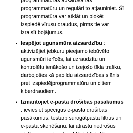
programmatūras apkarošanas
programmatūru un regulāri to atjauniniet. Šī
programmatūra var atklāt un bloķēt
izspiedējvīrusu draudus, pirms tie var
izraisīt bojājumus.
Iespējot ugunsmūra aizsardzību
:
aktivizējiet jebkuru pieejamo iebūvēto
ugunsmūri ierīcēs, lai uzraudzītu un
kontrolētu ienākošo un izejošo tīkla trafiku,
darbojoties kā papildu aizsardzības slānis
pret izspiedējprogrammatūru un citiem
kiberdraudiem.
Izmantojiet e-pasta drošības pasākumus
: ieviesiet spēcīgus e-pasta drošības
pasākumus, tostarp surogātpasta filtrus un
e-pasta skenēšanu, lai atrastu nedrošus