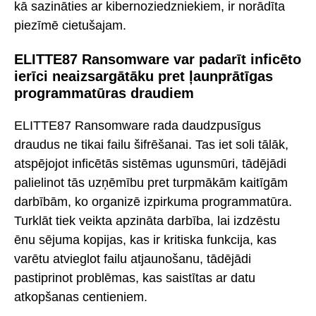
kā sazināties ar kibernoziedzniekiem, ir norādīta
piezīmē cietušajam.
ELITTE87 Ransomware var padarīt inficēto
ierīci neaizsargātāku pret ļaunprātīgas
programmatūras draudiem
ELITTE87 Ransomware rada daudzpusīgus
draudus ne tikai failu šifrēšanai. Tas iet soli tālāk,
atspējojot inficētās sistēmas ugunsmūri, tādējādi
palielinot tās uzņēmību pret turpmākām kaitīgām
darbībām, ko organizē izpirkuma programmatūra.
Turklāt tiek veikta apzināta darbība, lai izdzēstu
ēnu sējuma kopijas, kas ir kritiska funkcija, kas
varētu atvieglot failu atjaunošanu, tādējādi
pastiprinot problēmas, kas saistītas ar datu
atkopšanas centieniem.