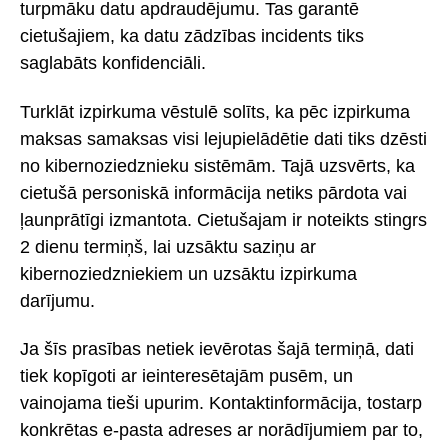
turpmāku datu apdraudējumu. Tas garantē
cietušajiem, ka datu zādzības incidents tiks
saglabāts konfidenciāli.
Turklāt izpirkuma vēstulē solīts, ka pēc izpirkuma
maksas samaksas visi lejupielādētie dati tiks dzēsti
no kibernoziedznieku sistēmām. Tajā uzsvērts, ka
cietušā personiskā informācija netiks pārdota vai
ļaunprātīgi izmantota. Cietušajam ir noteikts stingrs
2 dienu termiņš, lai uzsāktu saziņu ar
kibernoziedzniekiem un uzsāktu izpirkuma
darījumu.
Ja šīs prasības netiek ievērotas šajā termiņā, dati
tiek kopīgoti ar ieinteresētajām pusēm, un
vainojama tieši upurim. Kontaktinformācija, tostarp
konkrētas e-pasta adreses ar norādījumiem par to,