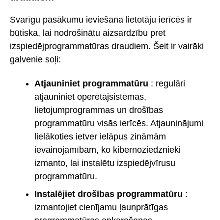
Svarīgu pasākumu ieviešana lietotāju ierīcēs ir
būtiska, lai nodrošinātu aizsardzību pret
izspiedējprogrammatūras draudiem. Šeit ir vairāki
galvenie soļi:
Atjauniniet programmatūru
: regulāri
atjauniniet operētājsistēmas,
lietojumprogrammas un drošības
programmatūru visās ierīcēs. Atjauninājumi
lielākoties ietver ielāpus zināmām
ievainojamībām, ko kibernoziedznieki
izmanto, lai instalētu izspiedējvīrusu
programmatūru.
Instalējiet drošības programmatūru
:
izmantojiet cienījamu ļaunprātīgas