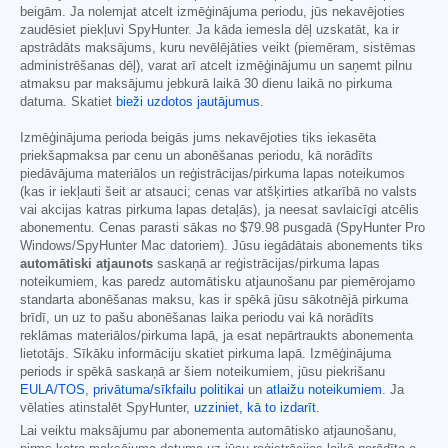
beigām. Ja nolemjat atcelt izmēģinājuma periodu, jūs nekavējoties
zaudēsiet piekļuvi SpyHunter. Ja kāda iemesla dēļ uzskatāt, ka ir
apstrādāts maksājums, kuru nevēlējāties veikt (piemēram, sistēmas
administrēšanas dēļ), varat arī atcelt izmēģinājumu un saņemt pilnu
atmaksu par maksājumu jebkurā laikā 30 dienu laikā no pirkuma
datuma. Skatiet
bieži uzdotos jautājumus
.
Izmēģinājuma perioda beigās jums nekavējoties tiks iekasēta
priekšapmaksa par cenu un abonēšanas periodu, kā norādīts
piedāvājuma materiālos un reģistrācijas/pirkuma lapas noteikumos
(kas ir iekļauti šeit ar atsauci; cenas var atšķirties atkarībā no valsts
vai akcijas katras pirkuma lapas detaļās), ja neesat savlaicīgi atcēlis
abonementu. Cenas parasti sākas no
$79.98
pusgadā (SpyHunter Pro
Windows/SpyHunter Mac datoriem). Jūsu iegādātais abonements tiks
automātiski atjaunots
saskaņā ar reģistrācijas/pirkuma lapas
noteikumiem, kas paredz automātisku atjaunošanu par piemērojamo
standarta abonēšanas maksu, kas ir spēkā jūsu sākotnējā pirkuma
brīdī, un uz to pašu abonēšanas laika periodu vai kā norādīts
reklāmas materiālos/pirkuma lapā, ja esat nepārtraukts abonementa
lietotājs. Sīkāku informāciju skatiet pirkuma lapā. Izmēģinājuma
periods ir spēkā saskaņā ar šiem noteikumiem, jūsu piekrišanu
EULA/TOS
,
privātuma/sīkfailu politikai
un
atlaižu noteikumiem
. Ja
vēlaties atinstalēt SpyHunter,
uzziniet, kā to izdarīt
.
Lai veiktu maksājumu par abonementa automātisko atjaunošanu,