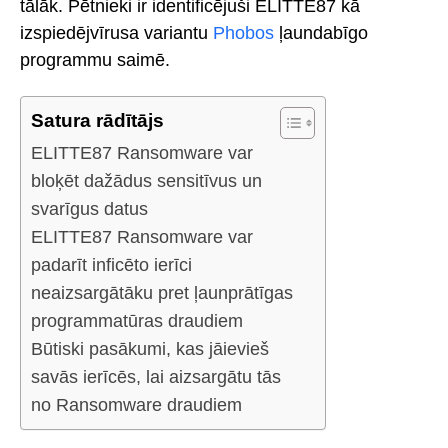
tālāk. Pētnieki ir identificējuši ELITTE87 kā
izspiedējvīrusa variantu
Phobos
ļaundabīgo
programmu saimē.
Satura rādītājs
ELITTE87 Ransomware var
bloķēt dažādus sensitīvus un
svarīgus datus
ELITTE87 Ransomware var
padarīt inficēto ierīci
neaizsargātāku pret ļaunprātīgas
programmatūras draudiem
Būtiski pasākumi, kas jāievieš
savās ierīcēs, lai aizsargātu tās
no Ransomware draudiem