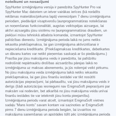
noteikumi un nosacījumi
SpyHunter izmēģinājuma versija ir paredzēta SpyHunter Pro vai
SpyHunter Mac datoriem un ietver vairākas ierīces (kā norādīts
reklāmas materiālos/pirkuma lapā) vienreizējam 7 dienu izmēģinājuma
periodam, piedāvājot visaptverošu ļaunprogrammatūras noteikšanas
un noņemšanas funkcionalitāti, augstas veiktspējas aizsargus, lai
aktīvi aizsargātu jūsu sistēmu no ļaunprogrammatūras draudiem, un
piekļuvi mūsu tehniskā atbalsta komandai, izmantojot SpyHunter
palīdzības dienestu. Izmēģinājuma perioda laikā no jums netiks
iekasēta priekšapmaksa, lai gan izmēģinājuma aktivizēšanai ir
nepieciešama kredītkarte. (Priekšapmaksas kredītkartes, debetkartes
un dāvanu kartes var netikt pieņemtas saskaņā ar šo piedāvājumu.)
Prasība par jūsu maksājuma veidu ir paredzēta, lai palīdzētu
nodrošināt nepārtrauktu drošības aizsardzību pārejas laikā no
izmēģinājuma uz maksas abonementu, ja jūs nolemjat veikt pirkumu.
No jūsu maksājuma veida izmēģinājuma laikā netiks iekasēta
priekšapmaksa, lai gan jūsu finanšu iestādei var tikt nosūtīti
autorizācijas pieprasījumi, lai pārbaudītu, vai jūsu maksājuma veids ir
derīgs (šādi autorizācijas iesniegumi nav EnigmaSoft pieprasījumi par
maksām vai nodevām, bet atkarībā no jūsu maksājuma veida un/vai
finanšu iestādes tie var ietekmēt jūsu konta pieejamību).
Izmēģinājuma periodu varat atcelt, izmantojot EnigmaSoft vietnes
sadaļu “Mans konts” savam kontam vai sazinoties ar EnigmaSoft
pirms 7 dienu izmēģinājuma perioda beigām, lai izvairītos no
maksājuma saņemšanas un apstrādes tūlīt pēc izmēģinājuma perioda