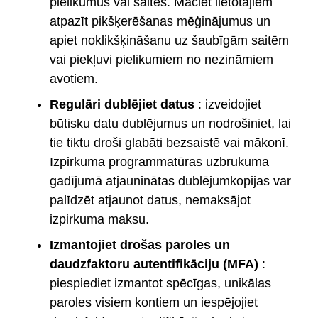
pielikumus vai saites. Māciet lietotājiem
atpazīt pikšķerēšanas mēģinājumus un
apiet noklikšķināšanu uz šaubīgām saitēm
vai piekļuvi pielikumiem no nezināmiem
avotiem.
Regulāri dublējiet datus
: izveidojiet
būtisku datu dublējumus un nodrošiniet, lai
tie tiktu droši glabāti bezsaistē vai mākonī.
Izpirkuma programmatūras uzbrukuma
gadījumā atjauninātas dublējumkopijas var
palīdzēt atjaunot datus, nemaksājot
izpirkuma maksu.
Izmantojiet drošas paroles un
daudzfaktoru autentifikāciju (MFA)
:
piespiediet izmantot spēcīgas, unikālas
paroles visiem kontiem un iespējojiet