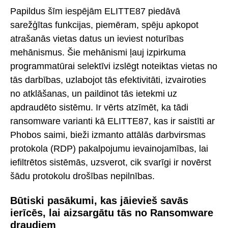
Papildus šīm iespējām ELITTE87 piedāvā
sarežģītas funkcijas, piemēram, spēju apkopot
atrašanās vietas datus un ieviest noturības
mehānismus. Šie mehānismi ļauj izpirkuma
programmatūrai selektīvi izslēgt noteiktas vietas no
tās darbības, uzlabojot tās efektivitāti, izvairoties
no atklāšanas, un paildinot tās ietekmi uz
apdraudēto sistēmu. Ir vērts atzīmēt, ka tādi
ransomware varianti kā ELITTE87, kas ir saistīti ar
Phobos saimi, bieži izmanto attālās darbvirsmas
protokola (RDP) pakalpojumu ievainojamības, lai
iefiltrētos sistēmās, uzsverot, cik svarīgi ir novērst
šādu protokolu drošības nepilnības.
Būtiski pasākumi, kas jāievieš savās
ierīcēs, lai aizsargātu tās no Ransomware
draudiem