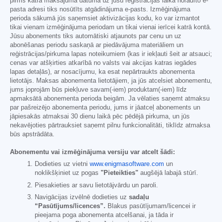
pirms katra maksājuma datuma uz jūsu reģistrācijas laikā norādīto e-
pasta adresi tiks nosūtīts atgādinājuma e-pasts. Izmēģinājuma
perioda sākumā jūs saņemsiet aktivizācijas kodu, ko var izmantot
tikai vienam izmēģinājuma periodam un tikai vienai ierīcei katrā kontā.
Jūsu abonements tiks automātiski atjaunots par cenu un uz
abonēšanas periodu saskaņā ar piedāvājuma materiāliem un
reģistrācijas/pirkuma lapas noteikumiem (kas ir iekļauti šeit ar atsauci;
cenas var atšķirties atkarībā no valsts vai akcijas katras iegādes
lapas detaļās), ar nosacījumu, ka esat nepārtraukts abonementa
lietotājs. Maksas abonementa lietotājiem, ja jūs atcelsiet abonementu,
jums joprojām būs piekļuve savam(-iem) produktam(-iem) līdz
apmaksātā abonementa perioda beigām. Ja vēlaties saņemt atmaksu
par pašreizējo abonementa periodu, jums ir jāatceļ abonements un
jāpiesakās atmaksai 30 dienu laikā pēc pēdējā pirkuma, un jūs
nekavējoties pārtrauksiet saņemt pilnu funkcionalitāti, tiklīdz atmaksa
būs apstrādāta.
Abonementu vai izmēģinājuma versiju var atcelt šādi:
Dodieties uz vietni
www.enigmasoftware.com
un
noklikšķiniet uz pogas
"Pieteikties"
augšējā labajā stūrī.
Piesakieties ar savu lietotājvārdu un paroli.
Navigācijas izvēlnē dodieties uz
sadaļu
“Pasūtījums/licences”.
Blakus pasūtījumam/licencei ir
pieejama poga abonementa atcelšanai, ja tāda ir