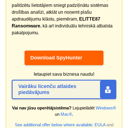
palīdzētu lietotājiem sniegt padziļinātu sistēmas
drošības analīzi, atklāt un noņemt plašu
apdraudējumu klāstu, piemēram,
ELITTE87
Ransomware
, kā arī individuālu tehniskā atbalsta
pakalpojumu.
Download SpyHunter
Ietaupiet sava biznesa naudu!
Vairāku licenču atlaides
piedāvājums
Vai nav jūsu operētājsistēma?
Lejupielādēt
Windows®
un
Mac®
.
See additional offer below where available.
EULA
and