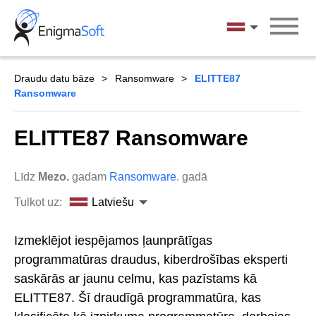
Skip
to
Latviešu
content
Draudu datu bāze
Ransomware
ELITTE87
Ransomware
ELITTE87 Ransomware
Līdz
Mezo.
gadam
Ransomware
. gadā
Tulkot uz:
Latviešu
Izmeklējot iespējamos ļaunprātīgas
programmatūras draudus, kiberdrošības eksperti
saskārās ar jaunu celmu, kas pazīstams kā
ELITTE87. Šī draudīgā programmatūra, kas