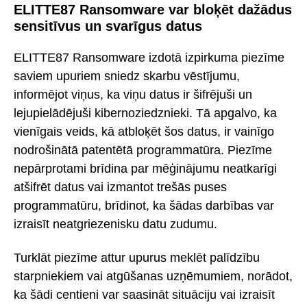
ELITTE87 Ransomware var bloķēt dažādus
sensitīvus un svarīgus datus
ELITTE87 Ransomware izdotā izpirkuma piezīme
saviem upuriem sniedz skarbu vēstījumu,
informējot viņus, ka viņu datus ir šifrējuši un
lejupielādējuši kibernoziedznieki. Tā apgalvo, ka
vienīgais veids, kā atbloķēt šos datus, ir vainīgo
nodrošinātā patentētā programmatūra. Piezīme
nepārprotami brīdina par mēģinājumu neatkarīgi
atšifrēt datus vai izmantot trešās puses
programmatūru, brīdinot, ka šādas darbības var
izraisīt neatgriezenisku datu zudumu.
Turklāt piezīme attur upurus meklēt palīdzību
starpniekiem vai atgūšanas uzņēmumiem, norādot,
ka šādi centieni var saasināt situāciju vai izraisīt