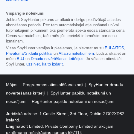
------
Vispārīgie noteikumi
Jebkurš SpyHunter pirkums ar atlaidi ir derīgs piedāvātajā atlaides
abonēšanas periodā. Pēc tam automātiskajai atjaunošanai un/vai
turpmākajiem pirkumiem tiks piemērota spēkā esošā standarta cena.
Cenas var mainīties, taču mēs jūs iepriekš informēsim par cenu
izmaiņām.
Visas SpyHunter versijas ir pieejamas, ja piekrītat mūsu
EULA/TOS
,
Privātuma/Sīkfailu politikai
un
Atlaižu noteikumiem
. Lūdzu, skatiet arī
mūsu
BUJ
un
Draudu novērtēšanas kritērijus
. Ja vēlaties atinstalēt
SpyHunter,
uzziniet, kā to izdarīt
.
Mājas
Programmas atinstalēšanas soļi
SpyHunter draudu
novērtēšanas kritēriji
SpyHunter papildu noteikumi un
nosacījumi
RegHunter papildu noteikumi un nosacījumi
Juridiskā adrese: 1 Castle Street, 3rd Floor, Dublin 2 D02XD82
Ireland.
EnigmaSoft Limited, Private Company Limited ar akcijām,
uzņēmuma reģistrācijas numurs 597114.