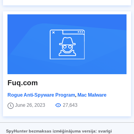
Fuq.com
Rogue Anti-Spyware Program
,
Mac Malware
June 26, 2023
27,643
SpyHunter bezmaksas izmēģinājuma versija: svarīgi