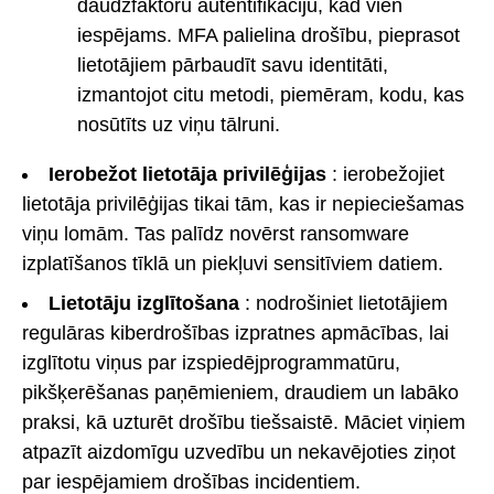
daudzfaktoru autentifikāciju, kad vien
iespējams. MFA palielina drošību, pieprasot
lietotājiem pārbaudīt savu identitāti,
izmantojot citu metodi, piemēram, kodu, kas
nosūtīts uz viņu tālruni.
Ierobežot lietotāja privilēģijas
: ierobežojiet
lietotāja privilēģijas tikai tām, kas ir nepieciešamas
viņu lomām. Tas palīdz novērst ransomware
izplatīšanos tīklā un piekļuvi sensitīviem datiem.
Lietotāju izglītošana
: nodrošiniet lietotājiem
regulāras kiberdrošības izpratnes apmācības, lai
izglītotu viņus par izspiedējprogrammatūru,
pikšķerēšanas paņēmieniem, draudiem un labāko
praksi, kā uzturēt drošību tiešsaistē. Māciet viņiem
atpazīt aizdomīgu uzvedību un nekavējoties ziņot
par iespējamiem drošības incidentiem.