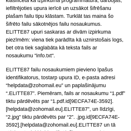
klasificēta kā izpirkuma programmatūra, darbojas,
iefiltrējoties upura ierīcē un uzsākot šifrēšanu
plašam failu tipu klāstam. Turklāt tas maina šo
šifrēto failu sākotnējos failu nosaukumus.
ELITTE87 upuri saskaras ar divām izpirkuma
piezīmēm: viena tiek parādīta kā uznirstošais logs,
bet otra tiek saglabāta kā teksta fails ar
nosaukumu "info.txt".
ELITTE87 failu nosaukumiem pievieno īpašus
identifikatorus, tostarp upura ID, e-pasta adresi
“helpdata@zohomail.eu” un paplašinājumu
“.ELITTE87”. Piemēram, fails ar nosaukumu “1.pdf”
tiktu pārdēvēts par “1.pdf.id[9ECFA74E-3592].
[helpdata@zohomail.eu].ELITTE87”, un līdzīgi,
“2.jpg” tiktu pārdēvēts par “2”. .jpg.id[9ECFA74E-
3592].[helpdata@zohomail.eu].ELITTE87 un tā