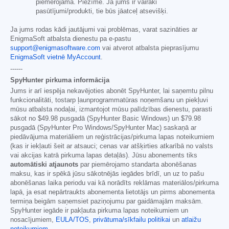
piemērojama. Piezīme. Ja jums ir vairāki
pasūtījumi/produkti, tie būs jāatceļ atsevišķi.
Ja jums rodas kādi jautājumi vai problēmas, varat sazināties ar
EnigmaSoft atbalsta dienestu pa e-pastu
support@enigmasoftware.com
vai atverot atbalsta pieprasījumu
EnigmaSoft vietnē MyAccount
.
------
SpyHunter pirkuma informācija
Jums ir arī iespēja nekavējoties abonēt SpyHunter, lai saņemtu pilnu
funkcionalitāti, tostarp ļaunprogrammatūras noņemšanu un piekļuvi
mūsu atbalsta nodaļai, izmantojot mūsu palīdzības dienestu, parasti
sākot no
$49.98
pusgadā (SpyHunter Basic Windows) un
$79.98
pusgadā (SpyHunter Pro Windows/SpyHunter Mac) saskaņā ar
piedāvājuma materiāliem un reģistrācijas/pirkuma lapas noteikumiem
(kas ir iekļauti šeit ar atsauci; cenas var atšķirties atkarībā no valsts
vai akcijas katrā pirkuma lapas detaļās). Jūsu abonements tiks
automātiski atjaunots
par piemērojamo standarta abonēšanas
maksu, kas ir spēkā jūsu sākotnējās iegādes brīdī, un uz to pašu
abonēšanas laika periodu vai kā norādīts reklāmas materiālos/pirkuma
lapā, ja esat nepārtraukts abonementa lietotājs un pirms abonementa
termiņa beigām saņemsiet paziņojumu par gaidāmajām maksām.
SpyHunter iegāde ir pakļauta pirkuma lapas noteikumiem un
nosacījumiem,
EULA/TOS
,
privātuma/sīkfailu politikai
un
atlaižu
noteikumiem
.