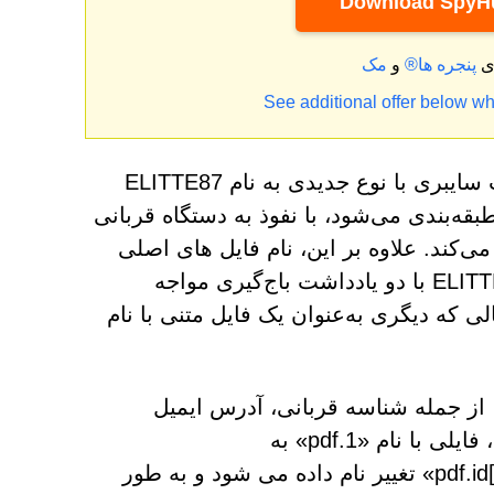
Download SpyHu
ای
پنجره ها®
و
See additional offer below wh
در طول بررسی تهدیدات احتمالی بدافزار، کارشناسان امنیت سایبری با نوع جدیدی به نام ELITTE87
طبقه‌بندی می‌شود، با نفوذ به دستگاه قربانی
‌کند. علاوه بر این، نام فایل های اصلی
این فایل های رمزگذاری شده را تغییر می دهد. قربانیان ELITTE87 با دو یادداشت باج‌گیری مواجه
ی که دیگری به‌عنوان یک فایل متنی با نام
کند، از جمله شناسه قربانی، آدرس ایمیل
"helpdata@zohomail.eu" و پسوند ".ELITTE87". برای مثال، فایلی با نام «1.pdf» به
«1.pdf.id[9ECFA74E-3592].[helpdata@zohomail.eu].ELITTE87» تغییر نام داده می شود و به طور