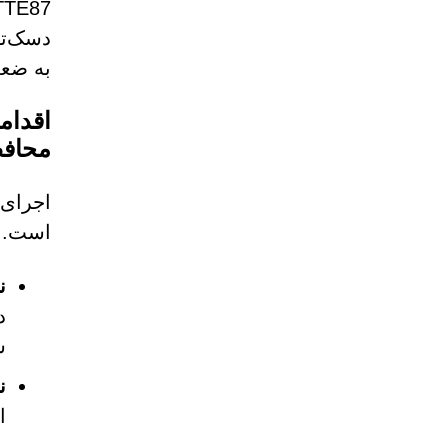
به ضعف
اقداما
محافظ
اجرای 
است. د
ن
د
ش
ن
ا