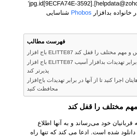
مشابه، «2.jpg» به «2» تبدیل می شود. jpg.id[9ECFA74E-3592].[helpdata@zohomail.eu].ELITTE87'
Phobos
شناسایی
فهرست مطالب
ده های حساس و مهم مختلف را قفل کند
باج افزار ELITTE87 ممکن است دستگاه آلوده را در برابر تهدیدات بدافزار آسیب
پذیرتر کند
ان اجرا کنید تا از آنها در برابر تهدیدات باج‌افزار
محافظت کنید
اج‌افزار ELITTE87 پیام بدی را به قربانیان خود می‌رساند و به آنها اطلاع
انلود شده است. ادعا می کند که تنها راه