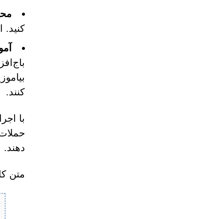
محد
کنید. 
آمو
باج‌افز
بیاموز
کنند.
با اجر
حملات 
دهند.
متن کامل ی