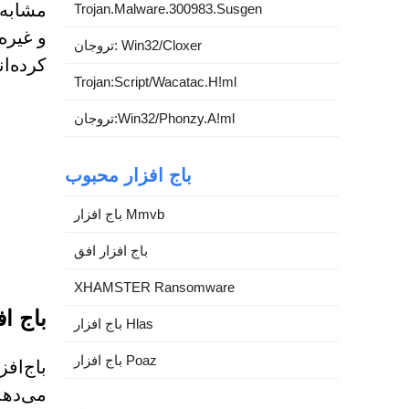
Trojan.Malware.300983.Susgen
و غیره. محققان ELITTE87 را به
تروجان: Win32/Cloxer
کرده‌ان
Trojan:Script/Wacatac.H!ml
تروجان:Win32/Phonzy.A!ml
باج افزار محبوب
باج افزار Mmvb
باج افزار افق
XHAMSTER Ransomware
باج افزار ELITTE87 می تواند داده ها
باج افزار Hlas
باج افزار Poaz
می‌دهد