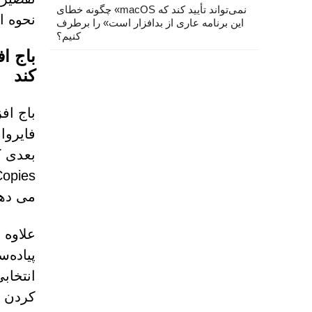
چگونه خطای «macOS نمی‌تواند تأیید کند که
نحوه ا
این برنامه عاری از بدافزار است» را برطرف
کنیم؟
کند
فایروا
می دهد
پیاده‌س
انتخاب
کردن ت