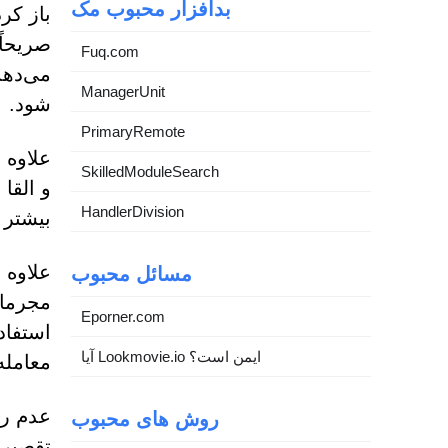
بدافزار محبوب مک
باز کر
صریحاً
Fuq.com
می‌دهد
ManagerUnit
شود.
PrimaryRemote
علاوه 
SkilledModuleSearch
و القا
HandlerDivision
بیشتر 
علاوه 
مسائل محبوب
مجرمان
Eporner.com
آیا Lookmovie.io ایمن است؟
معامله
عدم رع
روش های محبوب
تقصیر 