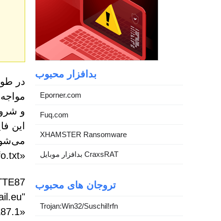
بدافزار محبوب
Eporner.com
مواجه 
و شروع
Fuq.com
XHAMSTER Ransomware
می‌شون
بدافزار موبایل CraxsRAT
«info.txt» ذخیره می‌شود.
تروجان های محبوب
Trojan:Win32/Suschil!rfn