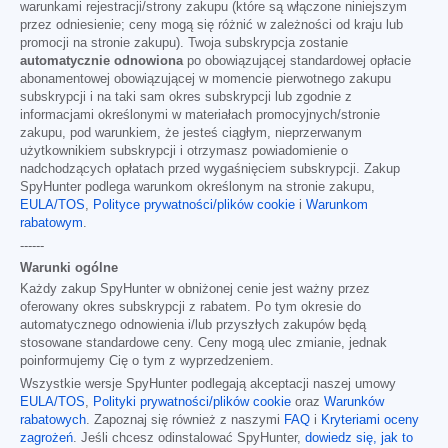
warunkami rejestracji/strony zakupu (które są włączone niniejszym
przez odniesienie; ceny mogą się różnić w zależności od kraju lub
promocji na stronie zakupu). Twoja subskrypcja zostanie
automatycznie odnowiona
po obowiązującej standardowej opłacie
abonamentowej obowiązującej w momencie pierwotnego zakupu
subskrypcji i na taki sam okres subskrypcji lub zgodnie z
informacjami określonymi w materiałach promocyjnych/stronie
zakupu, pod warunkiem, że jesteś ciągłym, nieprzerwanym
użytkownikiem subskrypcji i otrzymasz powiadomienie o
nadchodzących opłatach przed wygaśnięciem subskrypcji. Zakup
SpyHunter podlega warunkom określonym na stronie zakupu,
EULA/TOS
,
Polityce prywatności/plików cookie
i
Warunkom
rabatowym
.
------
Warunki ogólne
Każdy zakup SpyHunter w obniżonej cenie jest ważny przez
oferowany okres subskrypcji z rabatem. Po tym okresie do
automatycznego odnowienia i/lub przyszłych zakupów będą
stosowane standardowe ceny. Ceny mogą ulec zmianie, jednak
poinformujemy Cię o tym z wyprzedzeniem.
Wszystkie wersje SpyHunter podlegają akceptacji naszej umowy
EULA/TOS
,
Polityki prywatności/plików cookie
oraz
Warunków
rabatowych
. Zapoznaj się również z naszymi
FAQ
i
Kryteriami oceny
zagrożeń
. Jeśli chcesz odinstalować SpyHunter,
dowiedz się, jak to