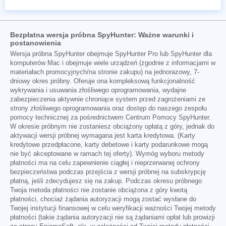
Bezpłatna wersja próbna SpyHunter: Ważne warunki i
postanowienia
Wersja próbna SpyHunter obejmuje SpyHunter Pro lub SpyHunter dla
komputerów Mac i obejmuje wiele urządzeń (zgodnie z informacjami w
materiałach promocyjnych/na stronie zakupu) na jednorazowy, 7-
dniowy okres próbny. Oferuje ona kompleksową funkcjonalność
wykrywania i usuwania złośliwego oprogramowania, wydajne
zabezpieczenia aktywnie chroniące system przed zagrożeniami ze
strony złośliwego oprogramowania oraz dostęp do naszego zespołu
pomocy technicznej za pośrednictwem Centrum Pomocy SpyHunter.
W okresie próbnym nie zostaniesz obciążony opłatą z góry, jednak do
aktywacji wersji próbnej wymagana jest karta kredytowa. (Karty
kredytowe przedpłacone, karty debetowe i karty podarunkowe mogą
nie być akceptowane w ramach tej oferty). Wymóg wyboru metody
płatności ma na celu zapewnienie ciągłej i nieprzerwanej ochrony
bezpieczeństwa podczas przejścia z wersji próbnej na subskrypcję
płatną, jeśli zdecydujesz się na zakup. Podczas okresu próbnego
Twoja metoda płatności nie zostanie obciążona z góry kwotą
płatności, chociaż żądania autoryzacji mogą zostać wysłane do
Twojej instytucji finansowej w celu weryfikacji ważności Twojej metody
płatności (takie żądania autoryzacji nie są żądaniami opłat lub prowizji