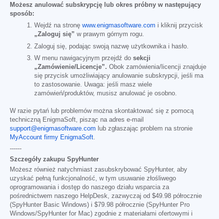
Możesz anulować subskrypcję lub okres próbny w następujący
sposób:
Wejdź na stronę
www.enigmasoftware.com
i kliknij przycisk
„Zaloguj się”
w prawym górnym rogu.
Zaloguj się, podając swoją nazwę użytkownika i hasło.
W menu nawigacyjnym przejdź do
sekcji
„Zamówienie/Licencje”.
Obok zamówienia/licencji znajduje
się przycisk umożliwiający anulowanie subskrypcji, jeśli ma
to zastosowanie. Uwaga: jeśli masz wiele
zamówień/produktów, musisz anulować je osobno.
W razie pytań lub problemów można skontaktować się z pomocą
techniczną EnigmaSoft, pisząc na adres e-mail
support@enigmasoftware.com
lub zgłaszając problem na stronie
MyAccount firmy EnigmaSoft
.
------
Szczegóły zakupu SpyHunter
Możesz również natychmiast zasubskrybować SpyHunter, aby
uzyskać pełną funkcjonalność, w tym usuwanie złośliwego
oprogramowania i dostęp do naszego działu wsparcia za
pośrednictwem naszego HelpDesk, zazwyczaj od
$49.98
półrocznie
(SpyHunter Basic Windows) i
$79.98
półrocznie (SpyHunter Pro
Windows/SpyHunter for Mac) zgodnie z materiałami ofertowymi i