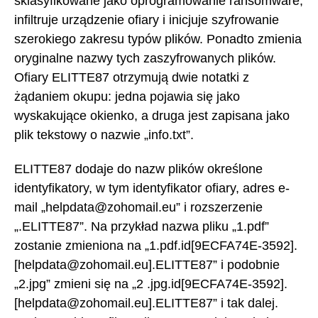
sklasyfikowane jako oprogramowanie ransomware,
infiltruje urządzenie ofiary i inicjuje szyfrowanie
szerokiego zakresu typów plików. Ponadto zmienia
oryginalne nazwy tych zaszyfrowanych plików.
Ofiary ELITTE87 otrzymują dwie notatki z
żądaniem okupu: jedna pojawia się jako
wyskakujące okienko, a druga jest zapisana jako
plik tekstowy o nazwie „info.txt”.
ELITTE87 dodaje do nazw plików określone
identyfikatory, w tym identyfikator ofiary, adres e-
mail „helpdata@zohomail.eu” i rozszerzenie
„.ELITTE87”. Na przykład nazwa pliku „1.pdf”
zostanie zmieniona na „1.pdf.id[9ECFA74E-3592].
[helpdata@zohomail.eu].ELITTE87” i podobnie
„2.jpg” zmieni się na „2 .jpg.id[9ECFA74E-3592].
[helpdata@zohomail.eu].ELITTE87” i tak dalej.