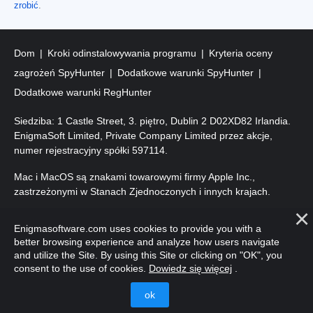
zrobić
.
Dom
Kroki odinstalowywania programu
Kryteria oceny
zagrożeń SpyHunter
Dodatkowe warunki SpyHunter
Dodatkowe warunki RegHunter
Siedziba: 1 Castle Street, 3. piętro, Dublin 2 D02XD82 Irlandia.
EnigmaSoft Limited, Private Company Limited przez akcje,
numer rejestracyjny spółki 597114.
Mac i MacOS są znakami towarowymi firmy Apple Inc.,
zastrzeżonymi w Stanach Zjednoczonych i innych krajach.
Prawa autorskie 2016-2026. EnigmaSoft Ltd. Wszelkie prawa
Enigmasoftware.com uses cookies to provide you with a
zastrzeżone.
better browsing experience and analyze how users navigate
and utilize the Site. By using this Site or clicking on "OK", you
consent to the use of cookies.
Dowiedz się więcej
.