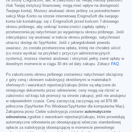
ze strony EnigmaSoft, ale, w zależności od Twojej metody płatności
i/lub Twojej instytucji finansowej, mogą mieć wpływ na dostępność
Twojego konta). Możesz anulować okres próbny za pośrednictwem
sekcji Moje Konto na stronie internetowej EnigmaSoft dla swojego
konta lub kontaktując się z EnigmaSoft przed końcem 7-dniowego
okresu próbnego, aby uniknąć konieczności zapłaty opłaty i
przetworzenia jej natychmiast po wygaśnięciu okresu próbnego. Jeśli
zdecydujesz się anulować w trakcie okresu próbnego, natychmiast
utracisz dostęp do SpyHunter. Jeśli z jakiegokolwiek powodu
uważasz, że została przetworzona opłata, której nie chciałeś uiścić
(co może wynikać na przykład z przyczyn administracyjnych
systemu), możesz również anulować i otrzymać pełny zwrot opłaty w
dowolnym momencie w ciągu 30 dni od daty zakupu. Zobacz
FAQ
.
Po zakończeniu okresu próbnego zostaniesz natychmiast obciążony
z góry ceną i okresem subskrypcji określonymi w materiałach
ofertowych i warunkach rejestracji/zakupu (które są włączone do
niniejszego dokumentu przez odniesienie; ceny mogą się różnić w
zależności od kraju lub promocji na stronie zakupu), jeśli nie anulujesz
w odpowiednim czasie. Ceny zazwyczaj zaczynają się od
$79.98
półrocznie (SpyHunter Pro Windows/SpyHunter dla komputerów Mac).
Zakupiona przez Ciebie subskrypcja zostanie
automatycznie
odnowiona
zgodnie z warunkami rejestracji/zakupu, które przewidują
automatyczne odnowienia po obowiązującej wówczas standardowej
opłacie za subskrypcję obowiązującej w momencie pierwotnego