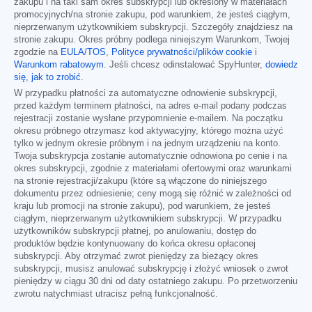
zakupu i na taki sam okres subskrypcji lub określony w materiałach
promocyjnych/na stronie zakupu, pod warunkiem, że jesteś ciągłym,
nieprzerwanym użytkownikiem subskrypcji. Szczegóły znajdziesz na
stronie zakupu. Okres próbny podlega niniejszym Warunkom, Twojej
zgodzie na
EULA/TOS
,
Polityce prywatności/plików cookie
i
Warunkom rabatowym
. Jeśli chcesz odinstalować SpyHunter,
dowiedz
się, jak to zrobić
.
W przypadku płatności za automatyczne odnowienie subskrypcji,
przed każdym terminem płatności, na adres e-mail podany podczas
rejestracji zostanie wysłane przypomnienie e-mailem. Na początku
okresu próbnego otrzymasz kod aktywacyjny, którego można użyć
tylko w jednym okresie próbnym i na jednym urządzeniu na konto.
Twoja subskrypcja zostanie automatycznie odnowiona po cenie i na
okres subskrypcji, zgodnie z materiałami ofertowymi oraz warunkami
na stronie rejestracji/zakupu (które są włączone do niniejszego
dokumentu przez odniesienie; ceny mogą się różnić w zależności od
kraju lub promocji na stronie zakupu), pod warunkiem, że jesteś
ciągłym, nieprzerwanym użytkownikiem subskrypcji. W przypadku
użytkowników subskrypcji płatnej, po anulowaniu, dostęp do
produktów będzie kontynuowany do końca okresu opłaconej
subskrypcji. Aby otrzymać zwrot pieniędzy za bieżący okres
subskrypcji, musisz anulować subskrypcję i złożyć wniosek o zwrot
pieniędzy w ciągu 30 dni od daty ostatniego zakupu. Po przetworzeniu
zwrotu natychmiast utracisz pełną funkcjonalność.