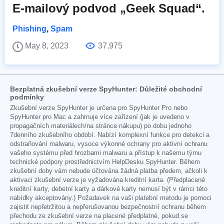
E-mailový podvod „Geek Squad“.
Phishing
,
Spam
May 8, 2023
37,975
Bezplatná zkušební verze SpyHunter: Důležité obchodní
podmínky
Zkušební verze SpyHunter je určena pro SpyHunter Pro nebo
SpyHunter pro Mac a zahrnuje více zařízení (jak je uvedeno v
propagačních materiálech/na stránce nákupu) po dobu jednoho
7denního zkušebního období. Nabízí komplexní funkce pro detekci a
odstraňování malwaru, vysoce výkonné ochrany pro aktivní ochranu
vašeho systému před hrozbami malwaru a přístup k našemu týmu
technické podpory prostřednictvím HelpDesku SpyHunter. Během
zkušební doby vám nebude účtována žádná platba předem, ačkoli k
aktivaci zkušební verze je vyžadována kreditní karta. (Předplacené
kreditní karty, debetní karty a dárkové karty nemusí být v rámci této
nabídky akceptovány.) Požadavek na vaši platební metodu je pomoci
zajistit nepřetržitou a nepřerušovanou bezpečnostní ochranu během
přechodu ze zkušební verze na placené předplatné, pokud se