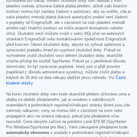
rozhodnete pro nákup. Během zkušební doby vám nebude z vaší
platební metody účtována žádná platba předem, ačkoli vaší finanční
instituci mohou být zaslány žádosti o autorizaci, aby se ověřilo, zda je
vaše platební metoda platná (takové autorizační podání není žádostí
o poplatky od EnigmaSoft, ale v závislosti na vaší platební metodě
a/nebo vaší finanční instituci se může projevit dostupnost vašeho
účtu). Zkušební verzi můžete zrušit v sekci Můj účet na webových
stránkách EnigmaSoft nebo kontaktováním společnosti EnigmaSoft
před koncem 7denní zkušební doby, abyste se vyhnuli splatnosti a
zpracování poplatku ihned po vypršení zkušební doby. Pokud se
rozhodnete zrušit zkušební verzi během zkušební doby, okamžitě
ztratíte přístup ke službě SpyHunter. Pokud se z jakéhokoli důvodu
domníváte, že byl zpracován poplatek, který jste si přáli provést
(například z důvodu administrace systému), můžete zrušit platbu a
kdykoli do 30 dnů od data nákupu obdržet plnou náhradu. Viz
Často
kladené otázky
.
Na konci zkušební doby vám bude okamžitě předem účtována cena a
platba za období předplatného, jak je uvedeno v nabídkových
materiálech a podmínkách registrační/nákupní stránky (které jsou zde
zahrnuty odkazem; ceny se mohou lišit v závislosti na zemi nebo
propagační akci na stránce nákupu), pokud jste předplatné včas
nezrušili. Cena obvykle začíná na pololetní ceně
$79.98
(SpyHunter
Pro Windows/SpyHunter pro Mac). Vámi zakoupené předplatné bude
automaticky obnoveno
v souladu s podmínkami registrační/nákupní