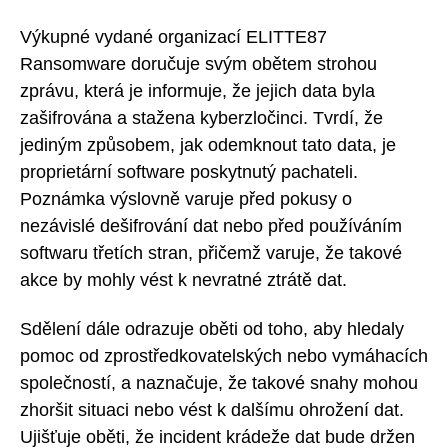
Výkupné vydané organizací ELITTE87
Ransomware doručuje svým obětem strohou
zprávu, která je informuje, že jejich data byla
zašifrována a stažena kyberzločinci. Tvrdí, že
jediným způsobem, jak odemknout tato data, je
proprietární software poskytnutý pachateli.
Poznámka výslovně varuje před pokusy o
nezávislé dešifrování dat nebo před používáním
softwaru třetích stran, přičemž varuje, že takové
akce by mohly vést k nevratné ztrátě dat.
Sdělení dále odrazuje oběti od toho, aby hledaly
pomoc od zprostředkovatelských nebo vymáhacích
společností, a naznačuje, že takové snahy mohou
zhoršit situaci nebo vést k dalšímu ohrožení dat.
Ujišťuje oběti, že incident krádeže dat bude držen