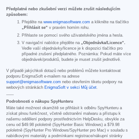
Předplatné nebo zkušební verzi můžete zrušit následujícím
způsobem:
Přejděte na
www.enigmasoftware.com
a klikněte na tlačítko
„Přihlásit se“
v pravém horním rohu.
Přihlaste se pomocí svého uživatelského jména a hesla.
V navigační nabídce přejděte na
„Objednávka/Licence“.
Vedle vaší objednávky/licence je k dispozici tlačítko pro
případné zrušení předplatného. Poznámka: Pokud máte více
objednávek/produktů, budete je muset zrušit jednotlivě.
V případě jakýchkoli dotazů nebo problémů můžete kontaktovat
podporu EnigmaSoft e-mailem na adrese
support@enigmasoftware.com
nebo otevřením tiketu podpory na
webových stránkách
EnigmaSoft v sekci Můj účet
.
------
Podrobnosti o nákupu SpyHunteru
Máte také možnost okamžitě se přihlásit k odběru SpyHunteru a
získat plnou funkčnost, včetně odstranění malwaru a přístupu k
našemu oddělení podpory prostřednictvím HelpDesku, obvykle za
cenu od
$49.98
pololetně (SpyHunter Basic Windows) a
$79.98
pololetně (SpyHunter Pro Windows/SpyHunter pro Mac) v souladu s
nabídkovými materiály a podmínkami registrace/nákupní stránky