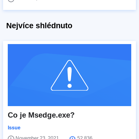
Nejvíce shlédnuto
Co je Msedge.exe?
Issue
November 23, 2021
52,836