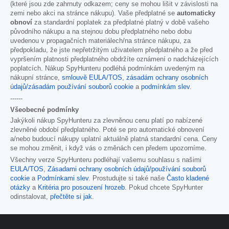
(které jsou zde zahrnuty odkazem; ceny se mohou lišit v závislosti na
zemi nebo akci na stránce nákupu). Vaše předplatné se
automaticky
obnoví
za standardní poplatek za předplatné platný v době vašeho
původního nákupu a na stejnou dobu předplatného nebo dobu
uvedenou v propagačních materiálech/na stránce nákupu, za
předpokladu, že jste nepřetržitým uživatelem předplatného a že před
vypršením platnosti předplatného obdržíte oznámení o nadcházejících
poplatcích. Nákup SpyHunteru podléhá podmínkám uvedeným na
nákupní stránce,
smlouvě EULA/TOS
,
zásadám ochrany osobních
údajů/zásadám používání souborů cookie
a
podmínkám slev
.
------
Všeobecné podmínky
Jakýkoli nákup SpyHunteru za zlevněnou cenu platí po nabízené
zlevněné období předplatného. Poté se pro automatické obnovení
a/nebo budoucí nákupy uplatní aktuálně platná standardní cena. Ceny
se mohou změnit, i když vás o změnách cen předem upozorníme.
Všechny verze SpyHunteru podléhají vašemu souhlasu s našimi
EULA/TOS
,
Zásadami ochrany osobních údajů/používání souborů
cookie
a
Podmínkami slev
. Prostudujte si také naše
Často kladené
otázky
a
Kritéria pro posouzení hrozeb
. Pokud chcete SpyHunter
odinstalovat,
přečtěte si jak
.