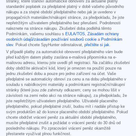
stránky, které stanoví automatické obnovení za aktuálně platný
standardní poplatek za předplatné platný v době vašeho původního
nákupu a za stejné období předplatného nebo jak je uvedeno v
propagačních materiálech/nákupní stránce, za předpokladu, že jste
nepřetržitým uživatelem předplatného bez přerušení. Podrobnosti
naleznete na stránce nákupu. Zkušební doba podléhá těmto
Podmínkám, vašemu souhlasu s
EULA/TOS
,
Zásadám ochrany
osobních údajů/zásadám používání souborů cookie
a
Podmínkám
slev
. Pokud chcete SpyHunter odinstalovat,
přečtěte si jak
.
V případě platby za automatické obnovení předplatného vám bude
před každým datem platby zaslána e-mailová připomínka na e-
mailovou adresu, kterou jste uvedli při registraci. Na začátku zkušební
doby obdržíte aktivační kód, který je omezen na použití pouze na
jednu zkušební dobu a pouze pro jedno zařízení na účet. Vaše
předplatné se automaticky obnoví za cenu a na dobu předplatného v
souladu s nabídkovými materiály a podmínkami registrační/nákupní
stránky (které jsou zde zahrnuty odkazem; ceny se mohou lišit v
závislosti na zemi nebo akci na stránce nákupu), za předpokladu, že
jste nepřetržitým uživatelem předplatného. Uživatelé placeného
předplatného, pokud předplatné zruší, budou mít i nadále přístup ke
svým produktům až do konce placeného období předplatného. Pokud
chcete obdržet vrácení peněz za aktuální období předplatného,
musíte předplatné zrušit a požádat o vrácení peněz do 30 dnů od
posledního nákupu. Po zpracování vrácení peněz okamžitě
přestanete využívat plnou funkčnost.