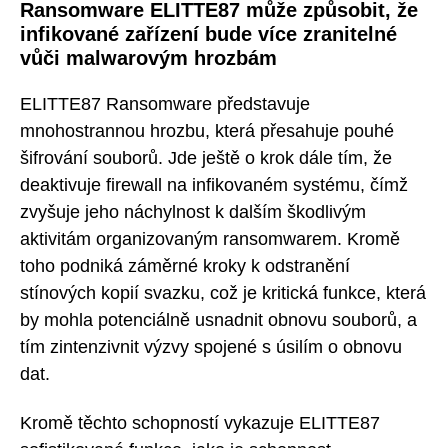
Ransomware ELITTE87 může způsobit, že
infikované zařízení bude více zranitelné
vůči malwarovým hrozbám
ELITTE87 Ransomware představuje
mnohostrannou hrozbu, která přesahuje pouhé
šifrování souborů. Jde ještě o krok dále tím, že
deaktivuje firewall na infikovaném systému, čímž
zvyšuje jeho náchylnost k dalším škodlivým
aktivitám organizovaným ransomwarem. Kromě
toho podniká záměrné kroky k odstranění
stínových kopií svazku, což je kritická funkce, která
by mohla potenciálně usnadnit obnovu souborů, a
tím zintenzivnit výzvy spojené s úsilím o obnovu
dat.
Kromě těchto schopností vykazuje ELITTE87