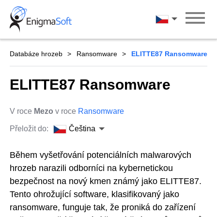
Skip
to
Čeština
content
Databáze hrozeb
Ransomware
ELITTE87 Ransomware
ELITTE87 Ransomware
V roce
Mezo
v roce
Ransomware
Přeložit do:
Čeština
Během vyšetřování potenciálních malwarových
hrozeb narazili odborníci na kybernetickou
bezpečnost na nový kmen známý jako ELITTE87.
Tento ohrožující software, klasifikovaný jako
ransomware, funguje tak, že proniká do zařízení