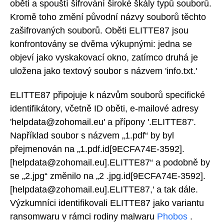
oběti a spouští šifrování široké škály typů souborů.
Kromě toho změní původní názvy souborů těchto
zašifrovaných souborů. Oběti ELITTE87 jsou
konfrontovány se dvěma výkupnými: jedna se
objeví jako vyskakovací okno, zatímco druhá je
uložena jako textový soubor s názvem 'info.txt.'
ELITTE87 připojuje k názvům souborů specifické
identifikátory, včetně ID oběti, e-mailové adresy
'helpdata@zohomail.eu' a přípony '.ELITTE87'.
Například soubor s názvem „1.pdf“ by byl
přejmenován na „1.pdf.id[9ECFA74E-3592].
[helpdata@zohomail.eu].ELITTE87“ a podobně by
se „2.jpg“ změnilo na „2 .jpg.id[9ECFA74E-3592].
[helpdata@zohomail.eu].ELITTE87,' a tak dále.
Výzkumníci identifikovali ELITTE87 jako variantu
ransomwaru v rámci rodiny malwaru
Phobos
.