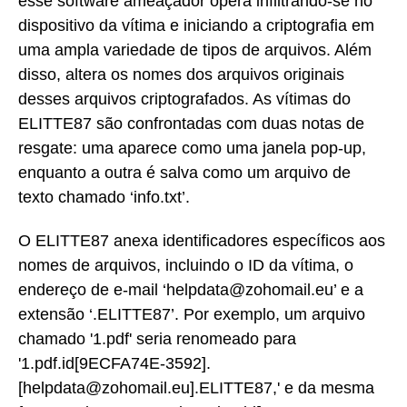
esse software ameaçador opera infiltrando-se no
dispositivo da vítima e iniciando a criptografia em
uma ampla variedade de tipos de arquivos. Além
disso, altera os nomes dos arquivos originais
desses arquivos criptografados. As vítimas do
ELITTE87 são confrontadas com duas notas de
resgate: uma aparece como uma janela pop-up,
enquanto a outra é salva como um arquivo de
texto chamado ‘info.txt’.
O ELITTE87 anexa identificadores específicos aos
nomes de arquivos, incluindo o ID da vítima, o
endereço de e-mail ‘helpdata@zohomail.eu’ e a
extensão ‘.ELITTE87’. Por exemplo, um arquivo
chamado '1.pdf' seria renomeado para
'1.pdf.id[9ECFA74E-3592].
[helpdata@zohomail.eu].ELITTE87,' e da mesma