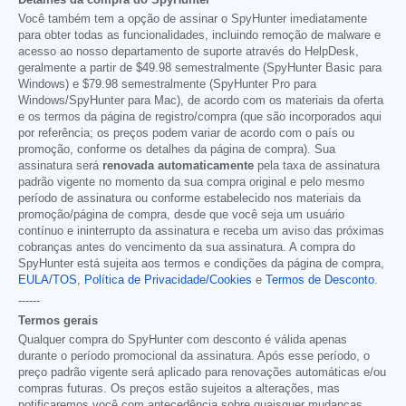
Você também tem a opção de assinar o SpyHunter imediatamente
para obter todas as funcionalidades, incluindo remoção de malware e
acesso ao nosso departamento de suporte através do HelpDesk,
geralmente a partir de
$49.98
semestralmente (SpyHunter Basic para
Windows) e
$79.98
semestralmente (SpyHunter Pro para
Windows/SpyHunter para Mac), de acordo com os materiais da oferta
e os termos da página de registro/compra (que são incorporados aqui
por referência; os preços podem variar de acordo com o país ou
promoção, conforme os detalhes da página de compra). Sua
assinatura será
renovada automaticamente
pela taxa de assinatura
padrão vigente no momento da sua compra original e pelo mesmo
período de assinatura ou conforme estabelecido nos materiais da
promoção/página de compra, desde que você seja um usuário
contínuo e ininterrupto da assinatura e receba um aviso das próximas
cobranças antes do vencimento da sua assinatura. A compra do
SpyHunter está sujeita aos termos e condições da página de compra,
EULA/TOS
,
Política de Privacidade/Cookies
e
Termos de Desconto
.
------
Termos gerais
Qualquer compra do SpyHunter com desconto é válida apenas
durante o período promocional da assinatura. Após esse período, o
preço padrão vigente será aplicado para renovações automáticas e/ou
compras futuras. Os preços estão sujeitos a alterações, mas
notificaremos você com antecedência sobre quaisquer mudanças.