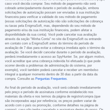
caso você decida comprar. Seu método de pagamento não será
cobrado antecipadamente durante o período de avaliação, embora
solicitações de autorização possam ser enviadas à sua instituição
financeira para verificar a validade do seu método de pagamento
(essas solicitações de autorização não são solicitações de cobrança
ou taxas pela EnigmaSoft, mas, dependendo do seu método de
pagamento e/ou da sua instituição financeira, podem afetar a
disponibilidade da sua conta). Você pode cancelar sua avaliação
através da seção "Minha Conta" no site da EnigmaSoft ou entrando
em contato com a EnigmaSoft antes do término do período de
avaliação de 7 dias para evitar a cobrança imediata após o término da
avaliação. Se você decidir cancelar durante o período de avaliação,
perderá imediatamente o acesso ao SpyHunter. Se, por algum motivo,
você acreditar que uma cobrança indevida foi efetuada (o que pode
ocorrer devido a problemas de administração do sistema, por
exemplo), você também poderá cancelar e receber um reembolso
integral a qualquer momento dentro de 30 dias a partir da data da
compra. Consulte as
Perguntas Frequentes
.
Ao final do período de avaliação, você será cobrado imediatamente
pelo preço e período de assinatura conforme estabelecido nos
materiais da oferta e nos termos da página de registro/compra (que
são incorporados aqui por referência; os preços podem variar de
acordo com o país ou promoção, conforme detalhes na página de
compra), caso não tenha cancelado a assinatura dentro do prazo. Os