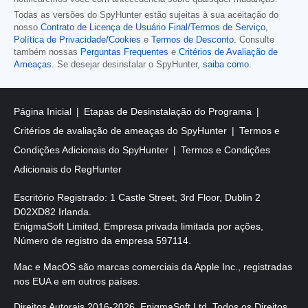
Todas as versões do SpyHunter estão sujeitas à sua aceitação do
nosso
Contrato de Licença de Usuário Final/Termos de Serviço
,
Política de Privacidade/Cookies
e
Termos de Desconto
. Consulte
também nossas
Perguntas Frequentes
e
Critérios de Avaliação de
Ameaças
. Se desejar desinstalar o SpyHunter,
saiba como
.
Página Inicial
Etapas de Desinstalação do Programa
Critérios de avaliação de ameaças do SpyHunter
Termos e
Condições Adicionais do SpyHunter
Termos e Condições
Adicionais do RegHunter
Escritório Registrado: 1 Castle Street, 3rd Floor, Dublin 2
D02XD82 Irlanda.
EnigmaSoft Limited, Empresa privada limitada por ações,
Número de registro da empresa 597114.
Mac e MacOS são marcas comerciais da Apple Inc., registradas
nos EUA e em outros países.
Direitos Autorais 2016-2026. EnigmaSoft Ltd. Todos os Direitos