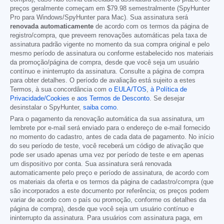
preços geralmente começam em
$79.98
semestralmente (SpyHunter
Pro para Windows/SpyHunter para Mac). Sua assinatura será
renovada automaticamente
de acordo com os termos da página de
registro/compra, que preveem renovações automáticas pela taxa de
assinatura padrão vigente no momento da sua compra original e pelo
mesmo período de assinatura ou conforme estabelecido nos materiais
da promoção/página de compra, desde que você seja um usuário
contínuo e ininterrupto da assinatura. Consulte a página de compra
para obter detalhes. O período de avaliação está sujeito a estes
Termos, à sua concordância com
o EULA/TOS
,
à Política de
Privacidade/Cookies
e
aos Termos de Desconto
. Se desejar
desinstalar o SpyHunter,
saiba como
.
Para o pagamento da renovação automática da sua assinatura, um
lembrete por e-mail será enviado para o endereço de e-mail fornecido
no momento do cadastro, antes de cada data de pagamento. No início
do seu período de teste, você receberá um código de ativação que
pode ser usado apenas uma vez por período de teste e em apenas
um dispositivo por conta. Sua assinatura será renovada
automaticamente pelo preço e período de assinatura, de acordo com
os materiais da oferta e os termos da página de cadastro/compra (que
são incorporados a este documento por referência; os preços podem
variar de acordo com o país ou promoção, conforme os detalhes da
página de compra), desde que você seja um usuário contínuo e
ininterrupto da assinatura. Para usuários com assinatura paga, em