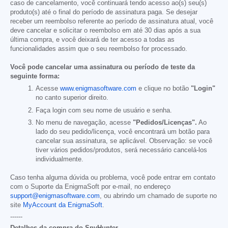
caso de cancelamento, você continuará tendo acesso ao(s) seu(s)
produto(s) até o final do período de assinatura paga. Se desejar
receber um reembolso referente ao período de assinatura atual, você
deve cancelar e solicitar o reembolso em até 30 dias após a sua
última compra, e você deixará de ter acesso a todas as
funcionalidades assim que o seu reembolso for processado.
Você pode cancelar uma assinatura ou período de teste da
seguinte forma:
Acesse
www.enigmasoftware.com
e clique no botão
"Login"
no canto superior direito.
Faça login com seu nome de usuário e senha.
No menu de navegação, acesse
"Pedidos/Licenças".
Ao
lado do seu pedido/licença, você encontrará um botão para
cancelar sua assinatura, se aplicável. Observação: se você
tiver vários pedidos/produtos, será necessário cancelá-los
individualmente.
Caso tenha alguma dúvida ou problema, você pode entrar em contato
com o Suporte da EnigmaSoft por e-mail, no endereço
support@enigmasoftware.com
, ou abrindo um chamado de suporte no
site
MyAccount da EnigmaSoft
.
------
Detalhes da compra do SpyHunter