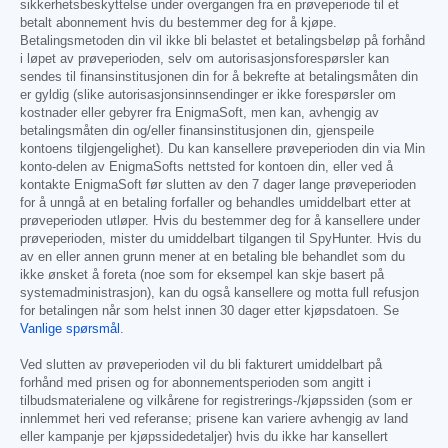
sikkerhetsbeskyttelse under overgangen fra en prøveperiode til et
betalt abonnement hvis du bestemmer deg for å kjøpe.
Betalingsmetoden din vil ikke bli belastet et betalingsbeløp på forhånd
i løpet av prøveperioden, selv om autorisasjonsforespørsler kan
sendes til finansinstitusjonen din for å bekrefte at betalingsmåten din
er gyldig (slike autorisasjonsinnsendinger er ikke forespørsler om
kostnader eller gebyrer fra EnigmaSoft, men kan, avhengig av
betalingsmåten din og/eller finansinstitusjonen din, gjenspeile
kontoens tilgjengelighet). Du kan kansellere prøveperioden din via Min
konto-delen av EnigmaSofts nettsted for kontoen din, eller ved å
kontakte EnigmaSoft før slutten av den 7 dager lange prøveperioden
for å unngå at en betaling forfaller og behandles umiddelbart etter at
prøveperioden utløper. Hvis du bestemmer deg for å kansellere under
prøveperioden, mister du umiddelbart tilgangen til SpyHunter. Hvis du
av en eller annen grunn mener at en betaling ble behandlet som du
ikke ønsket å foreta (noe som for eksempel kan skje basert på
systemadministrasjon), kan du også kansellere og motta full refusjon
for betalingen når som helst innen 30 dager etter kjøpsdatoen. Se
Vanlige spørsmål
.
Ved slutten av prøveperioden vil du bli fakturert umiddelbart på
forhånd med prisen og for abonnementsperioden som angitt i
tilbudsmaterialene og vilkårene for registrerings-/kjøpssiden (som er
innlemmet heri ved referanse; prisene kan variere avhengig av land
eller kampanje per kjøpssidedetaljer) hvis du ikke har kansellert