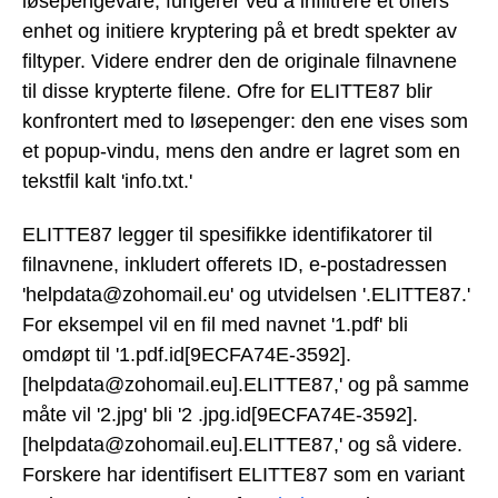
løsepengevare, fungerer ved å infiltrere et offers
enhet og initiere kryptering på et bredt spekter av
filtyper. Videre endrer den de originale filnavnene
til disse krypterte filene. Ofre for ELITTE87 blir
konfrontert med to løsepenger: den ene vises som
et popup-vindu, mens den andre er lagret som en
tekstfil kalt 'info.txt.'
ELITTE87 legger til spesifikke identifikatorer til
filnavnene, inkludert offerets ID, e-postadressen
'helpdata@zohomail.eu' og utvidelsen '.ELITTE87.'
For eksempel vil en fil med navnet '1.pdf' bli
omdøpt til '1.pdf.id[9ECFA74E-3592].
[helpdata@zohomail.eu].ELITTE87,' og på samme
måte vil '2.jpg' bli '2 .jpg.id[9ECFA74E-3592].
[helpdata@zohomail.eu].ELITTE87,' og så videre.
Forskere har identifisert ELITTE87 som en variant