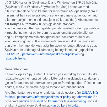
på
$49.98
halvårlig (SpyHunter Basic Windows) og
$79.98
halvårlig
(SpyHunter Pro Windows/SpyHunter for Mac) i samsvar med
tilbudsmaterialene og vilkårene for registrerings-/kjøpssiden (som er
innlemmet heri ved referanse; prisene kan variere avhengig av land
eller kampanje i henhold til detaljene på kjøpssiden). Abonnementet
ditt
fornyes automatisk
til den gjeldende standard
abonnementsavgiften som gjelder på tidspunktet for det opprinnelige
kjøpsabonnementet og for samme abonnementsperiode eller som
angitt i kampanjematerialene/kjøpssiden, forutsatt at du er en
kontinuerlig og uavbrutt abonnementsbruker og at du vil motta et
varsel om kommende kostnader før abonnementet utløper. Kjøp av
SpyHunter er underlagt vilkårene og betingelsene på kjøpssiden,
EULA/TOS
,
personvern-/informasjonskapsler-policyen
og
rabattvilkårene
.
------
Generelle vilkår
Ethvert kjøp av SpyHunter til rabattert pris er gyldig for den tilbudte
rabatterte abonnementsperioden. Etter det vil gjeldende standardpris
gjelde for automatiske fornyelser og/eller fremtidige kjøp. Prisene kan
endres, men vi vil varsle deg på forhånd om prisendringer.
Alle SpyHunter-versjoner er underlagt at du godtar våre
EULA/vilkår
for bruk
,
personvern-/informasjonskapsler-policy
og
rabattvilkår
. Se
også våre
vanlige spørsmål
og
kriterier for trusselvurdering
. Hvis du
ønsker å avinstallere SpyHunter,
kan du lære hvordan
.