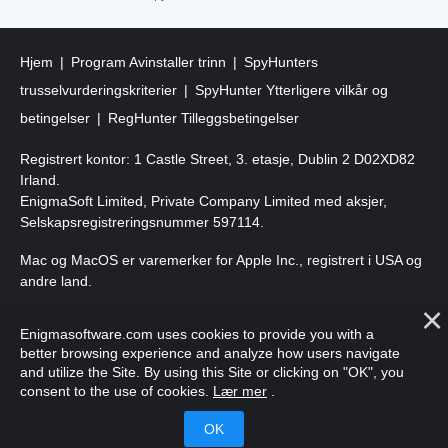
Hjem
Program Avinstaller trinn
SpyHunters
trusselvurderingskriterier
SpyHunter Ytterligere vilkår og
betingelser
RegHunter Tilleggsbetingelser
Registrert kontor: 1 Castle Street, 3. etasje, Dublin 2 D02XD82
Irland.
EnigmaSoft Limited, Private Company Limited med aksjer,
Selskapsregistreringsnummer 597114.
Mac og MacOS er varemerker for Apple Inc., registrert i USA og
andre land.
Copyright 2016-2026. EnigmaSoft Ltd. Alle rettigheter
Enigmasoftware.com uses cookies to provide you with a
forbeholdt.
better browsing experience and analyze how users navigate
and utilize the Site. By using this Site or clicking on "OK", you
consent to the use of cookies.
Lær mer
.