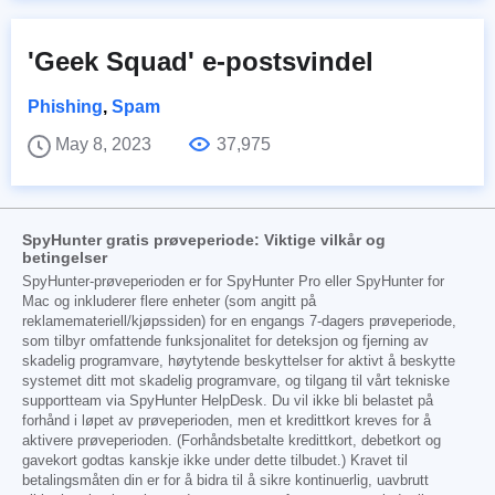
'Geek Squad' e-postsvindel
Phishing
,
Spam
May 8, 2023
37,975
SpyHunter gratis prøveperiode: Viktige vilkår og
betingelser
SpyHunter-prøveperioden er for SpyHunter Pro eller SpyHunter for
Mac og inkluderer flere enheter (som angitt på
reklamemateriell/kjøpssiden) for en engangs 7-dagers prøveperiode,
som tilbyr omfattende funksjonalitet for deteksjon og fjerning av
skadelig programvare, høytytende beskyttelser for aktivt å beskytte
systemet ditt mot skadelig programvare, og tilgang til vårt tekniske
supportteam via SpyHunter HelpDesk. Du vil ikke bli belastet på
forhånd i løpet av prøveperioden, men et kredittkort kreves for å
aktivere prøveperioden. (Forhåndsbetalte kredittkort, debetkort og
gavekort godtas kanskje ikke under dette tilbudet.) Kravet til
betalingsmåten din er for å bidra til å sikre kontinuerlig, uavbrutt