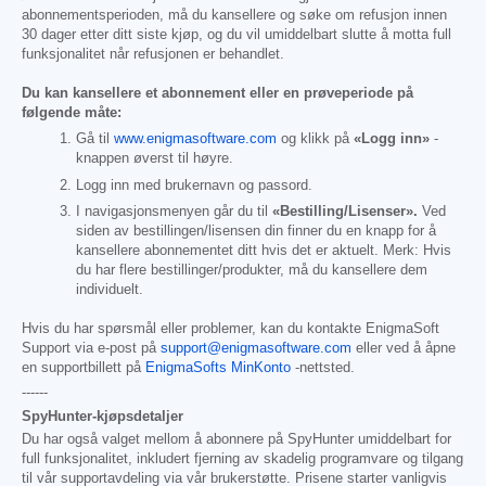
abonnementsperioden, må du kansellere og søke om refusjon innen
30 dager etter ditt siste kjøp, og du vil umiddelbart slutte å motta full
funksjonalitet når refusjonen er behandlet.
Du kan kansellere et abonnement eller en prøveperiode på
følgende måte:
Gå til
www.enigmasoftware.com
og klikk på
«Logg inn»
-
knappen øverst til høyre.
Logg inn med brukernavn og passord.
I navigasjonsmenyen går du til
«Bestilling/Lisenser».
Ved
siden av bestillingen/lisensen din finner du en knapp for å
kansellere abonnementet ditt hvis det er aktuelt. Merk: Hvis
du har flere bestillinger/produkter, må du kansellere dem
individuelt.
Hvis du har spørsmål eller problemer, kan du kontakte EnigmaSoft
Support via e-post på
support@enigmasoftware.com
eller ved å åpne
en supportbillett på
EnigmaSofts MinKonto
-nettsted.
------
SpyHunter-kjøpsdetaljer
Du har også valget mellom å abonnere på SpyHunter umiddelbart for
full funksjonalitet, inkludert fjerning av skadelig programvare og tilgang
til vår supportavdeling via vår brukerstøtte. Prisene starter vanligvis