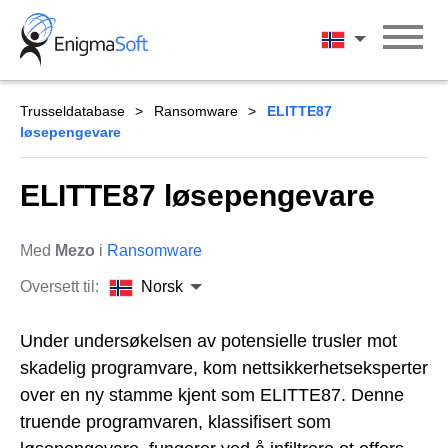
Skip
to
Norsk
content
Trusseldatabase
Ransomware
ELITTE87
løsepengevare
ELITTE87 løsepengevare
Med
Mezo
i
Ransomware
Oversett til:
Norsk
Under undersøkelsen av potensielle trusler mot
skadelig programvare, kom nettsikkerhetseksperter
over en ny stamme kjent som ELITTE87. Denne
truende programvaren, klassifisert som