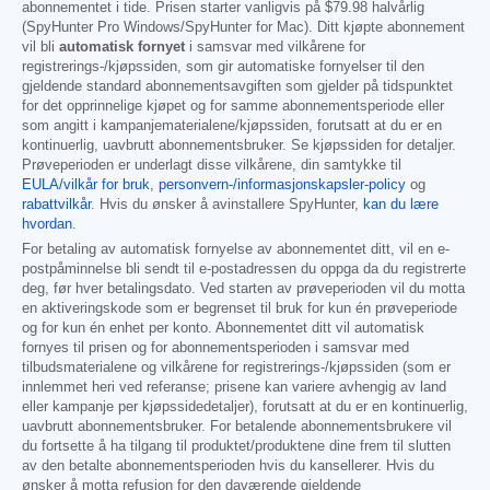
abonnementet i tide. Prisen starter vanligvis på
$79.98
halvårlig
(SpyHunter Pro Windows/SpyHunter for Mac). Ditt kjøpte abonnement
vil bli
automatisk fornyet
i samsvar med vilkårene for
registrerings-/kjøpssiden, som gir automatiske fornyelser til den
gjeldende standard abonnementsavgiften som gjelder på tidspunktet
for det opprinnelige kjøpet og for samme abonnementsperiode eller
som angitt i kampanjematerialene/kjøpssiden, forutsatt at du er en
kontinuerlig, uavbrutt abonnementsbruker. Se kjøpssiden for detaljer.
Prøveperioden er underlagt disse vilkårene, din samtykke til
EULA/vilkår for bruk
,
personvern-/informasjonskapsler-policy
og
rabattvilkår
. Hvis du ønsker å avinstallere SpyHunter,
kan du lære
hvordan
.
For betaling av automatisk fornyelse av abonnementet ditt, vil en e-
postpåminnelse bli sendt til e-postadressen du oppga da du registrerte
deg, før hver betalingsdato. Ved starten av prøveperioden vil du motta
en aktiveringskode som er begrenset til bruk for kun én prøveperiode
og for kun én enhet per konto. Abonnementet ditt vil automatisk
fornyes til prisen og for abonnementsperioden i samsvar med
tilbudsmaterialene og vilkårene for registrerings-/kjøpssiden (som er
innlemmet heri ved referanse; prisene kan variere avhengig av land
eller kampanje per kjøpssidedetaljer), forutsatt at du er en kontinuerlig,
uavbrutt abonnementsbruker. For betalende abonnementsbrukere vil
du fortsette å ha tilgang til produktet/produktene dine frem til slutten
av den betalte abonnementsperioden hvis du kansellerer. Hvis du
ønsker å motta refusjon for den daværende gjeldende