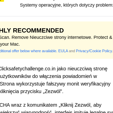
Systemy operacyjne, których dotyczy problem
GHLY RECOMMENDED
 Scan. Remove Nieuczciwe strony internetowe. Protect &
 your Mac.
itional offer below where available.
EULA
and
Privacy/Cookie Policy
.
licksafetychallenge.co.in jako nieuczciwą stronę
ie użytkowników do włączenia powiadomień w
Strona wykorzystuje fałszywy monit weryfikacyjny
knięcia przycisku „Zezwól”.
CHA wraz z komunikatem „Kliknij Zezwól, aby
zwiększyć wiarygodność, interfejs imituje legalne s