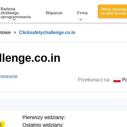
Badania
Oferta rabatowa
złośliwego
Wsparcie
Firma
na wiele licencji
oprogramowania
netowe
Clicksafetychallenge.co.in
llenge.co.in
amowanie
Przetłumacz na:
Po
Pierwszy widziany:
)
Ostatnio widziany: