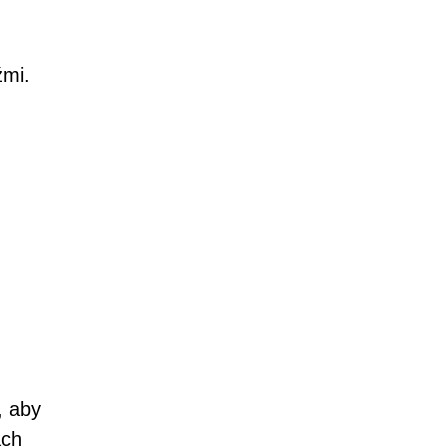
źmi.
, aby
ach