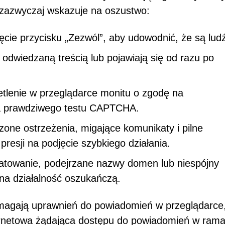
h zazwyczaj wskazuje na oszustwo:
ięcie przycisku „Zezwól”, aby udowodnić, że są lud
dwiedzaną treścią lub pojawiają się od razu po
etlenie w przeglądarce monitu o zgodę na
ia prawdziwego testu CAPTCHA.
zone ostrzeżenia, migające komunikaty i pilne
presji na podjęcie szybkiego działania.
atowanie, podejrzane nazwy domen lub niespójny
a działalność oszukańczą.
agają uprawnień do powiadomień w przeglądarce
ternetowa żądająca dostępu do powiadomień w ram