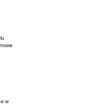
lu
lamowe
ce w