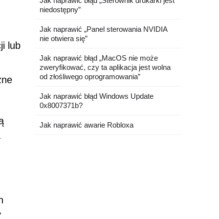
Jak naprawić błąd „Sterownik drukarki jest
niedostępny”
Jak naprawić „Panel sterowania NVIDIA
nie otwiera się”
i lub
Jak naprawić błąd „MacOS nie może
zweryfikować, czy ta aplikacja jest wolna
od złośliwego oprogramowania”
zne
Jak naprawić błąd Windows Update
0x8007371b?
ą
Jak naprawić awarie Robloxa
a
h
y