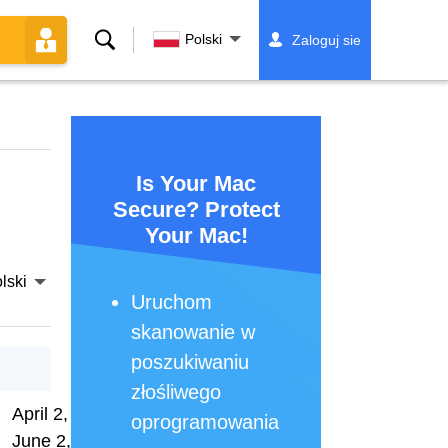
Szukaj
Polski
Zaloguj sie
Is Your Mac
Secure? Protect
Your Mac!
lski
Uruchom
skanowanie w
poszukiwaniu
złośliwego
April 2, 2026
oprogramowania
June 2, 2026