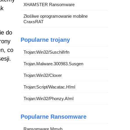
XHAMSTER Ransomware
ak
Złośliwe oprogramowanie mobilne
CraxsRAT
ie do
Popularne trojany
rony
n, co
Trojan:Win32/Suschil!rfn
esji.
Trojan.Malware.300983.Susgen
Trojan:Win32/Cloxer
Trojan:Script/Wacatac.H!ml
Trojan:Win32/Phonzy.A!ml
Popularne Ransomware
Ransomware Mmvb