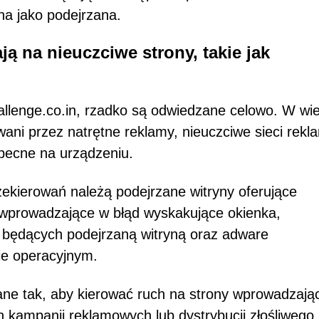
a jako podejrzana.
ją na nieuczciwe strony, takie jak
hallenge.co.in, rzadko są odwiedzane celowo. W wie
ani przez natrętne reklamy, nieuczciwe sieci rek
 obecne na urządzeniu.
rzekierowań należą podejrzane witryny oferujące
, wprowadzające w błąd wyskakujące okienka,
będących podejrzaną witryną oraz adware
ie operacyjnym.
ane tak, aby kierować ruch na strony wprowadzają
ch kampanii reklamowych lub dystrybucji złośliwego