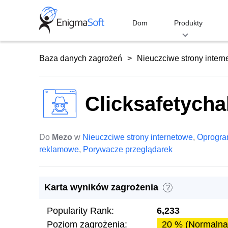
Skip
to
Dom
Produkty
content
Baza danych zagrożeń
Nieuczciwe strony inter
Clicksafetycha
Do
Mezo
w
Nieuczciwe strony internetowe
,
Oprogr
reklamowe
,
Porywacze przeglądarek
Karta wyników zagrożenia
?
Popularity Rank:
6,233
Poziom zagrożenia:
20 % (Normalna