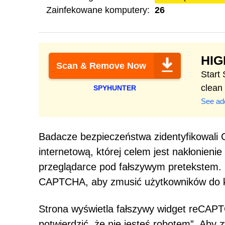
Zainfekowane komputery:
26
HI
Scan & Remove Now
Start
clean
SPYHUNTER
See add
Badacze bezpieczeństwa zidentyfikowali C
internetową, której celem jest nakłonien
przeglądarce pod fałszywym pretekstem. 
CAPTCHA, aby zmusić użytkowników do kli
Strona wyświetla fałszywy widget reCAPT
potwierdzić, że nie jesteś robotem”. Aby 