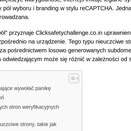
 pól wyboru i branding w stylu reCAPTCHA. Jedn
eprowadzana.
ól” przyznaje Clicksafetychallenge.co.in uprawnien
zpośrednio na urządzenie. Tego typu nieuczciwe st
e za pośrednictwem losowo generowanych subdome
 odwiedzającym może się różnić w zależności od s
ające wywołać panikę
eń
ch stron weryfikacyjnych
uczciwe strony, takie jak