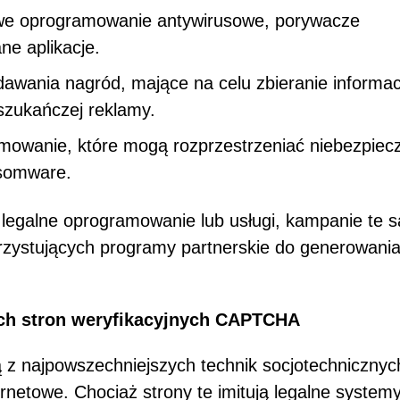
zywe oprogramowanie antywirusowe, porywacze
ne aplikacje.
awania nagród, mające na celu zbieranie informacj
zukańczej reklamy.
amowanie, które mogą rozprzestrzeniać niebezpiec
nsomware.
 legalne oprogramowanie lub usługi, kampanie te s
zystujących programy partnerskie do generowani
ch stron weryfikacyjnych CAPTCHA
 z najpowszechniejszych technik socjotechnicznyc
rnetowe. Chociaż strony te imitują legalne system