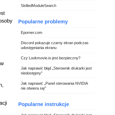
SkilledModuleSearch
est
 osoby
Popularne problemy
Eporner.com
Discord pokazuje czarny ekran podczas
udostępniania ekranu
Czy Lookmovie.io jest bezpieczny?
ów
Jak naprawić błąd „Sterownik drukarki jest
niedostępny”
Jak naprawić „Panel sterowania NVIDIA
h,
nie otwiera się”
cji
Popularne instrukcje