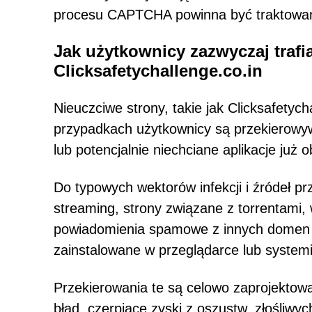
procesu CAPTCHA powinna być traktowan
Jak użytkownicy zazwyczaj trafia
Clicksafetychallenge.co.in
Nieuczciwe strony, takie jak Clicksafetyc
przypadkach użytkownicy są przekierowyw
lub potencjalnie niechciane aplikacje już
Do typowych wektorów infekcji i źródeł p
streaming, strony związane z torrentami
powiadomienia spamowe z innych domen 
zainstalowane w przeglądarce lub system
Przekierowania te są celowo zaprojektow
błąd, czerpiące zyski z oszustw, złośliwy