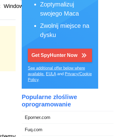
Zoptymalizuj
:
Windows
swojego Maca
Zwolnij miejsce na
dysku
Get SpyHunter Now
See additional offer below where
available.
EULA
and
Privacy/Cookie
Policy
.
Popularne złośliwe
oprogramowanie
Eporner.com
Fuq.com
ystemy