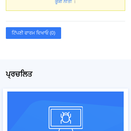
ਕੂਕੀ ਨੀਤੀ
।
ਟਿੱਪਣੀ ਫਾਰਮ ਦਿਖਾਓ (0)
ਪ੍ਰਚਲਿਤ