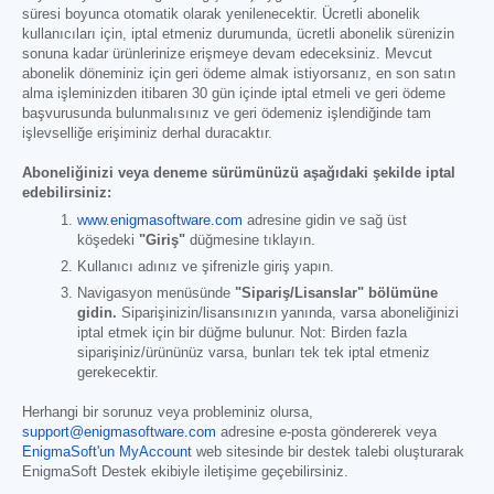
süresi boyunca otomatik olarak yenilenecektir. Ücretli abonelik
kullanıcıları için, iptal etmeniz durumunda, ücretli abonelik sürenizin
sonuna kadar ürünlerinize erişmeye devam edeceksiniz. Mevcut
abonelik döneminiz için geri ödeme almak istiyorsanız, en son satın
alma işleminizden itibaren 30 gün içinde iptal etmeli ve geri ödeme
başvurusunda bulunmalısınız ve geri ödemeniz işlendiğinde tam
işlevselliğe erişiminiz derhal duracaktır.
Aboneliğinizi veya deneme sürümünüzü aşağıdaki şekilde iptal
edebilirsiniz:
www.enigmasoftware.com
adresine gidin ve sağ üst
köşedeki
"Giriş"
düğmesine tıklayın.
Kullanıcı adınız ve şifrenizle giriş yapın.
Navigasyon menüsünde
"Sipariş/Lisanslar" bölümüne
gidin.
Siparişinizin/lisansınızın yanında, varsa aboneliğinizi
iptal etmek için bir düğme bulunur. Not: Birden fazla
siparişiniz/ürününüz varsa, bunları tek tek iptal etmeniz
gerekecektir.
Herhangi bir sorunuz veya probleminiz olursa,
support@enigmasoftware.com
adresine e-posta göndererek veya
EnigmaSoft'un MyAccount
web sitesinde bir destek talebi oluşturarak
EnigmaSoft Destek ekibiyle iletişime geçebilirsiniz.