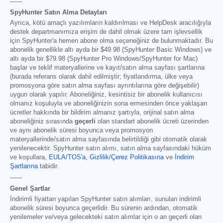
------
SpyHunter Satın Alma Detayları
Ayrıca, kötü amaçlı yazılımların kaldırılması ve HelpDesk aracılığıyla
destek departmanımıza erişim de dahil olmak üzere tam işlevsellik
için SpyHunter'a hemen abone olma seçeneğiniz de bulunmaktadır. Bu
abonelik genellikle altı ayda bir
$49.98
(SpyHunter Basic Windows) ve
altı ayda bir
$79.98
(SpyHunter Pro Windows/SpyHunter for Mac)
başlar ve teklif materyallerine ve kayıt/satın alma sayfası şartlarına
(burada referans olarak dahil edilmiştir; fiyatlandırma, ülke veya
promosyona göre satın alma sayfası ayrıntılarına göre değişebilir)
uygun olarak yapılır. Aboneliğiniz, kesintisiz bir abonelik kullanıcısı
olmanız koşuluyla ve aboneliğinizin sona ermesinden önce yaklaşan
ücretler hakkında bir bildirim almanız şartıyla, orijinal satın alma
aboneliğiniz sırasında
geçerli
olan standart abonelik ücreti üzerinden
ve aynı abonelik süresi boyunca veya promosyon
materyallerinde/satın alma sayfasında belirtildiği gibi otomatik olarak
yenilenecektir. SpyHunter satın alımı, satın alma sayfasındaki hüküm
ve koşullara,
EULA/TOS'a
,
Gizlilik/Çerez Politikasına
ve
İndirim
Şartlarına
tabidir.
------
Genel Şartlar
İndirimli fiyattan yapılan SpyHunter satın alımları, sunulan indirimli
abonelik süresi boyunca geçerlidir. Bu sürenin ardından, otomatik
yenilemeler ve/veya gelecekteki satın alımlar için o an geçerli olan