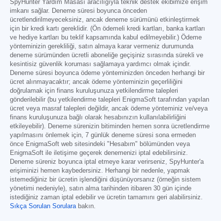
SpyHunter Yardım Masası aracılığıyla teknik destek ekibimize erişim
imkanı sağlar. Deneme süresi boyunca önceden
ücretlendirilmeyeceksiniz, ancak deneme sürümünü etkinleştirmek
için bir kredi kartı gereklidir. (Ön ödemeli kredi kartları, banka kartları
ve hediye kartları bu teklif kapsamında kabul edilmeyebilir.) Ödeme
yönteminizin gerekliliği, satın almaya karar vermeniz durumunda
deneme sürümünden ücretli aboneliğe geçişiniz sırasında sürekli ve
kesintisiz güvenlik koruması sağlamaya yardımcı olmak içindir.
Deneme süresi boyunca ödeme yönteminizden önceden herhangi bir
ücret alınmayacaktır; ancak ödeme yönteminizin geçerliliğini
doğrulamak için finans kuruluşunuza yetkilendirme talepleri
gönderilebilir (bu yetkilendirme talepleri EnigmaSoft tarafından yapılan
ücret veya masraf talepleri değildir, ancak ödeme yönteminiz ve/veya
finans kuruluşunuza bağlı olarak hesabınızın kullanılabilirliğini
etkileyebilir). Deneme sürenizin bitiminden hemen sonra ücretlendirme
yapılmasını önlemek için, 7 günlük deneme süresi sona ermeden
önce EnigmaSoft web sitesindeki "Hesabım" bölümünden veya
EnigmaSoft ile iletişime geçerek denemenizi iptal edebilirsiniz.
Deneme süreniz boyunca iptal etmeye karar verirseniz, SpyHunter'a
erişiminizi hemen kaybedersiniz. Herhangi bir nedenle, yapmak
istemediğiniz bir ücretin işlendiğini düşünüyorsanız (örneğin sistem
yönetimi nedeniyle), satın alma tarihinden itibaren 30 gün içinde
istediğiniz zaman iptal edebilir ve ücretin tamamını geri alabilirsiniz.
Sıkça Sorulan Sorulara
bakın.