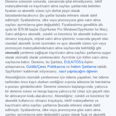
Deneme süresinin sonunda, zamanında iptal etmediyseniz, teklif
materyallerinde ve kayıt/satın alma sayfası şartlarında belirtilen
fiyattan ve abonelik süresi için derhal peşin olarak
faturalandırılacaksınız (bu şartlar burada referans olarak dahil
edilmiştir; fiyatlandırma, ülke veya promosyona göre satın alma
sayfası ayrıntılarına göre değişebilir). Fiyatlandırma genellikle altı
ayda bir
$79.98
başlar (SpyHunter Pro Windows/SpyHunter for Mac).
Satın aldığınız abonelik, sürekli ve kesintisiz bir abonelik kullanıcısı
olmanız koşuluyla, orijinal satın alma işleminiz sırasında geçerli olan
standart abonelik ücreti üzerinden ve aynı abonelik süresi için veya
promosyon materyallerinde/satın alma sayfasında belirtildiği gibi
otomatik
yenileme sağlayan kayıt/satın alma sayfası şartlarına uygun
olarak otomatik olarak yenilenecektir. Ayrıntılar için lütfen satın alma
sayfasına bakın. Deneme, bu Şartlara,
EULA/TOS'a
ilişkin
anlaşmanıza,
Gizlilik/Çerez Politikasına
ve
İndirim Şartlarına
tabidir.
SpyHunter'ı kaldırmak istiyorsanız,
nasıl yapılacağını öğrenin
.
Aboneliğinizin otomatik yenilenmesi için ödeme yaparken, her ödeme
tarihinden önce kayıt olurken verdiğiniz e-posta adresine bir hatırlatma
e-postası gönderilecektir. Deneme sürenizin başlangıcında, yalnızca
bir deneme süresi ve hesap başına yalnızca bir cihaz için geçerli olan
bir aktivasyon kodu alacaksınız. Aboneliğiniz, sürekli ve kesintisiz bir
abonelik kullanıcısı olmanız koşuluyla, teklif materyallerine ve
kayıt/satın alma sayfası şartlarına (burada referans olarak dahil
edilmiştir; fiyatlandırma, ülke veya promosyona göre satın alma
sayfası ayrıntılarına göre değişebilir) uygun olarak fiyat ve abonelik