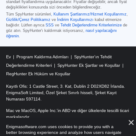
standart fiyatlandırma uygulanacaktır. Fiyatlar değişebilir, ancak fiyat
değişiklikleri konusunda sizi önceden bilgilendireceğiz.
Tüm SpyHunter sürümleri
,
Kullanım Şartlarımız/Hizmet Koşullarımız
,
Gizlilik/Çerez Politikamız
ve
İndirim Koşullarımızı
kabul etmenize
bağlıdır. Lütfen ayrıca
SSS
ve
Tehdit Değerlendirme Kriterlerimize
de
göz atın. SpyHunter'ı kaldırmak istiyorsanız,
nasıl yapılacağını
öğrenin
.
Ev
Program Kaldırma Adımları
SpyHunter'ın Tehdit
Değerlendirme Kriterleri
SpyHunter Ek Şartlar ve Koşullar
RegHunter Ek Hüküm ve Koşullar
Kayıtlı Ofis: 1 Castle Street, 3. Kat, Dublin 2 D02XD82 İrlanda.
EnigmaSoft Limited, Özel Şirket Sınırlı hisseli, Şirket Kayıt
Numarası 597114.
Mac ve MacOS, Apple Inc.'in ABD ve diğer ülkelerde tescilli ticari
markalarıdır.
Enigmasoftware.com uses cookies to provide you with a
Telif Hakkı 2016-
2026
. EnigmaSoft Ltd. Tüm Hakları Saklıdır.
better browsing experience and analyze how users navigate