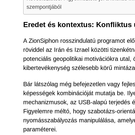
szempontjából
Eredet és kontextus: Konfliktus
A ZionSiphon rosszindulatú programot elő
röviddel az Irán és Izrael közötti tizenké
potenciális geopolitikai motivációkra utal
kibertevékenység szélesebb körű mintáza
Bár látszólag még befejezetlen vagy fejles
képességek kombinációját mutatja be. Ilye
mechanizmusok, az USB-alapú terjedés és 
Figyelemre méltó, hogy szabotázs-orientált
nyomásszabályozás manipulálása, amelyek
paraméterei.