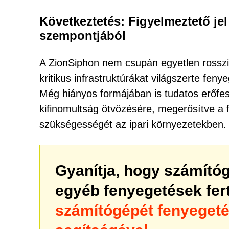
Következtetés: Figyelmeztető jel 
szempontjából
A ZionSiphon nem csupán egyetlen rosszin
kritikus infrastruktúrákat világszerte fen
Még hiányos formájában is tudatos erőfesz
kifinomultság ötvözésére, megerősítve a f
szükségességét az ipari környezetekben.
Gyanítja, hogy számító
egyéb fenyegetések fe
számítógépét fenyeget