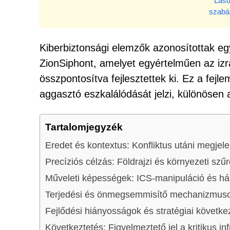
* Lásd
szabá
Kiberbiztonsági elemzők azonosítottak eg
ZionSiphont, amelyet egyértelműen az izrae
összpontosítva fejlesztettek ki. Ez a fejl
aggasztó eszkalálódását jelzi, különösen 
Tartalomjegyzék
Eredet és kontextus: Konfliktus utáni megjel
Precíziós célzás: Földrajzi és környezeti szű
Műveleti képességek: ICS-manipuláció és háló
Terjedési és önmegsemmisítő mechanizmus
Fejlődési hiányosságok és stratégiai követ
Következtetés: Figyelmeztető jel a kritikus in