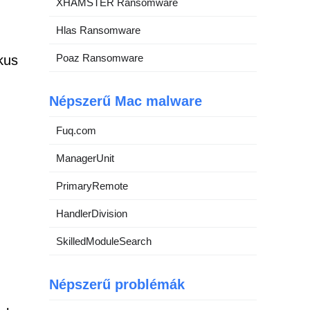
XHAMSTER Ransomware
Hlas Ransomware
Poaz Ransomware
kus
Népszerű Mac malware
Fuq.com
ManagerUnit
PrimaryRemote
HandlerDivision
SkilledModuleSearch
Népszerű problémák