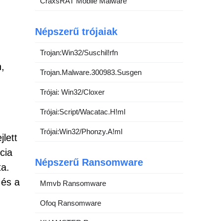
CraxsRAT Mobile Malware
Népszerű trójaiak
Trojan:Win32/Suschil!rfn
,
Trojan.Malware.300983.Susgen
Trójai: Win32/Cloxer
Trójai:Script/Wacatac.H!ml
Trójai:Win32/Phonzy.A!ml
lett
cia
Népszerű Ransomware
ta.
 és a
Mmvb Ransomware
Ofoq Ransomware