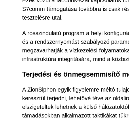
Ezek közül a Modbus-szal kapcsolatos fun
S7comm támogatása továbbra is csak rész
tesztelésre utal.
A rosszindulatú program a helyi konfigurác
és a rendszernyomást szabályozó paramét
megzavarhatják a vízkezelési folyamatokat
infrastruktúra integritására, mind a közbi
Terjedési és önmegsemmisítő 
A ZionSiphon egyik figyelemre méltó tul
keresztül terjedni, lehetővé téve az olda
elszigeteltek lehetnek a külső hálózatoktó
támadásokban alkalmazott taktikákat tükr