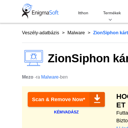
Skip
to
Itthon
Termékek
content
Veszély-adatbázis
Malware
ZionSiphon kár
ZionSiphon ká
Mezo
-ra
Malware
-ben
HO
Scan & Remove Now*
ET
KÉMVADÁSZ
Futt
Bizto