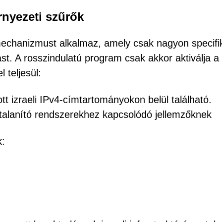
örnyezeti szűrők
i mechanizmust alkalmaz, amely csak nagyon specifi
ást. A rosszindulatú program csak akkor aktiválja a
 teljesül:
tt izraeli IPv4-címtartományokon belül található.
sótalanító rendszerekhez kapcsolódó jellemzőknek
k: