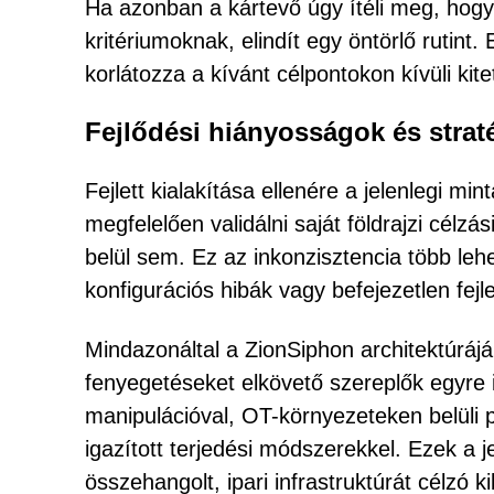
Ha azonban a kártevő úgy ítéli meg, hogy
kritériumoknak, elindít egy öntörlő rutint.
korlátozza a kívánt célpontokon kívüli kite
Fejlődési hiányosságok és stra
Fejlett kialakítása ellenére a jelenlegi mi
megfelelően validálni saját földrajzi célz
belül sem. Ez az inkonzisztencia több leh
konfigurációs hibák vagy befejezetlen fejl
Mindazonáltal a ZionSiphon architektúrájá
fenyegetéseket elkövető szereplők egyre 
manipulációval, OT-környezeteken belüli 
igazított terjedési módszerekkel. Ezek a 
összehangolt, ipari infrastruktúrát célzó