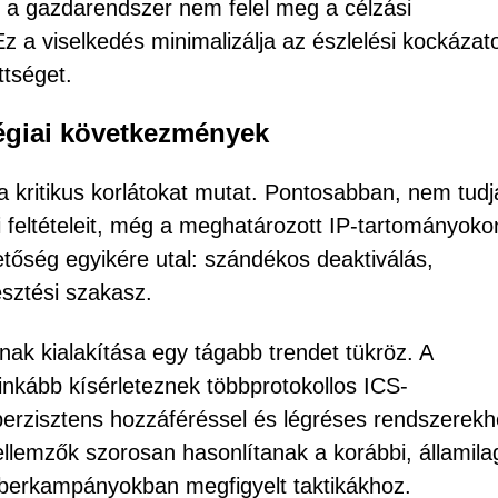
 a gazdarendszer nem felel meg a célzási
 Ez a viselkedés minimalizálja az észlelési kockázat
ttséget.
tégiai következmények
nta kritikus korlátokat mutat. Pontosabban, nem tudj
ási feltételeit, még a meghatározott IP-tartományoko
etőség egyikére utal: szándékos deaktiválás,
esztési szakasz.
nak kialakítása egy tágabb trendet tükröz. A
inkább kísérleteznek többprotokollos ICS-
perzisztens hozzáféréssel és légréses rendszerek
jellemzők szorosan hasonlítanak a korábbi, államila
 kiberkampányokban megfigyelt taktikákhoz.