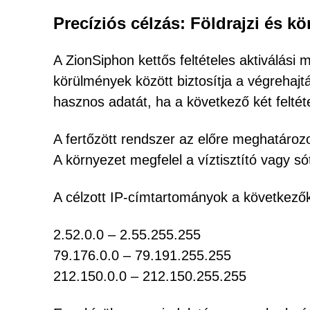
Precíziós célzás: Földrajzi és k
A ZionSiphon kettős feltételes aktiválás
körülmények között biztosítja a végrehajt
hasznos adatát, ha a következő két feltétel
A fertőzött rendszer az előre meghatározo
A környezet megfelel a víztisztító vagy 
A célzott IP-címtartományok a következő
2.52.0.0 – 2.55.255.255
79.176.0.0 – 79.191.255.255
212.150.0.0 – 212.150.255.255