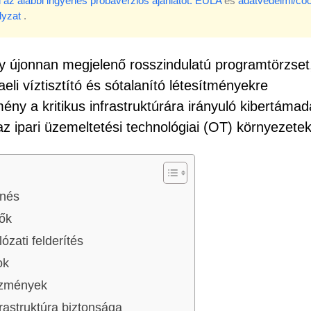
 az alábbi ingyenes próbaverziós ajánlatot.
EULA
és
adatvédelmi/coo
lyzat
.
y újonnan megjelenő rosszindulatú programtörzset
li víztisztító és sótalanító létesítményekre
emény a kritikus infrastruktúrára irányuló kibertáma
az ipari üzemeltetési technológiai (OT) környezete
enés
rők
zati felderítés
ok
kezmények
frastruktúra biztonsága