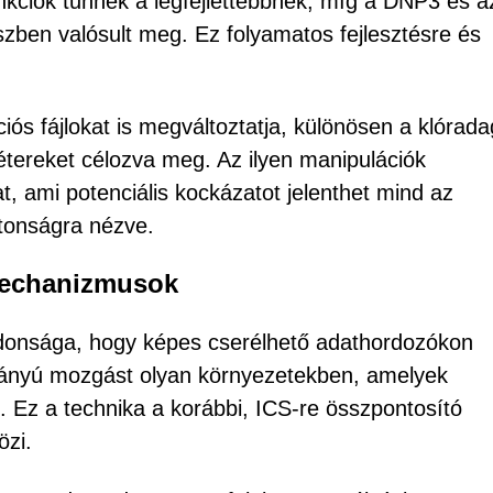
kciók tűnnek a legfejlettebbnek, míg a DNP3 és a
ben valósult meg. Ez folyamatos fejlesztésre és
iós fájlokat is megváltoztatja, különösen a klórada
ereket célozva meg. Az ilyen manipulációk
, ami potenciális kockázatot jelenthet mind az
ztonságra nézve.
mechanizmusok
ajdonsága, hogy képes cserélhető adathordozókon
lirányú mozgást olyan környezetekben, amelyek
l. Ez a technika a korábbi, ICS-re összpontosító
özi.