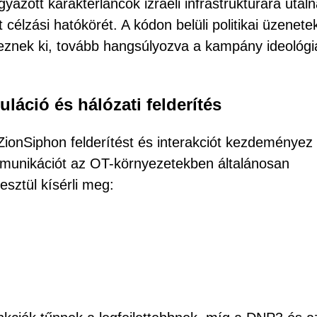
azott karakterláncok izraeli infrastruktúrára utaln
lzási hatókörét. A kódon belüli politikai üzenetek
jeznek ki, tovább hangsúlyozva a kampány ideológi
áció és hálózati felderítés
 ZionSiphon felderítést és interakciót kezdeményez
ommunikációt az OT-környezetekben általánosan
esztül kísérli meg: