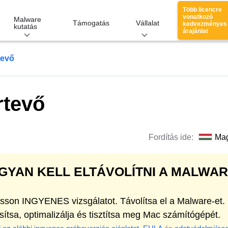
Több licencre
vonatkozó
Malware
Támogatás
Vállalat
kedvezményes
kutatás
árajánlat
tevő
rtevő
Fordítás ide:
Ma
GYAN KELL ELTÁVOLÍTNI A MALWAR
asson INGYENES vizsgálatot. Távolítsa el a Malware-et.
sítsa, optimalizálja és tisztítsa meg Mac számítógépét.