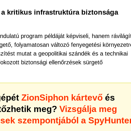
a kritikus infrastruktúra biztonsága
dulatú program példáját képviseli, hanem rávilágí
yegető, folyamatosan változó fenyegetési környezetr
ítést mutat a geopolitikai szándék és a technikai
okozott biztonsági ellenőrzések sürgető
gépét
ZionSiphon kártevő
és
rtőzhetik meg?
Vizsgálja meg
ések szempontjából a SpyHunte