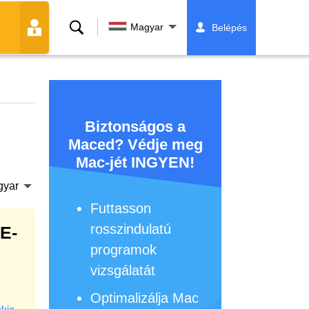
Keresés
Magyar
Belépés
Biztonságos a
Maced? Védje meg
Mac-jét INGYEN!
gyar
Futtasson
rosszindulatú
E-
programok
vizsgálatát
Optimalizálja Mac