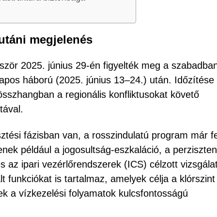
 utáni megjelenés
ször 2025. június 29-én figyelték meg a szabadban
tnapos háború (2025. június 13–24.) után. Időzítése
, összhangban a regionális konfliktusokat követő
tával.
ztési fázisban van, a rosszindulatú program már fej
nek például a jogosultság-eszkaláció, a perziszten
az ipari vezérlőrendszerek (ICS) célzott vizsgála
 funkciókat is tartalmaz, amelyek célja a klórszint
 a vízkezelési folyamatok kulcsfontosságú