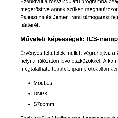
Ezenkívül a rosszindulatú programba beágy
megerősítve annak szűken meghatározott cé
Palesztina és Jemen iránti támogatást fe
hátterét.
Műveleti képességek: ICS-manipul
Érvényes feltételek mellett végrehajtva a
helyi alhálózaton lévő eszközökkel. A k
megtalálható többféle ipari protokollon ker
Modbus
DNP3
S7comm