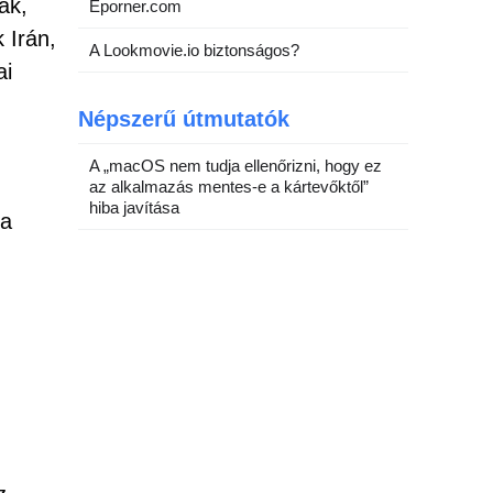
ak,
Eporner.com
 Irán,
A Lookmovie.io biztonságos?
ai
Népszerű útmutatók
A „macOS nem tudja ellenőrizni, hogy ez
az alkalmazás mentes-e a kártevőktől”
hiba javítása
 a