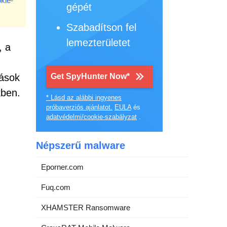
kie-
gépét
Szabadítson fel
lemezterületet
, a
dások
Get SpyHunter Now*
kben.
* Lásd az alábbi ingyenes
próbaverziós ajánlatot.
EULA
és
adatvédelmi/cookie-szabályzat
.
Népszerű malware
Eporner.com
Fuq.com
XHAMSTER Ransomware