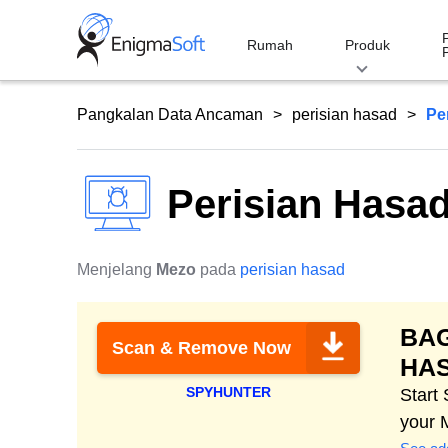
Skip
to
Rumah
Produk
content
Pangkalan Data Ancaman
perisian hasad
Pe
Perisian Hasa
Menjelang
Mezo
pada
perisian hasad
BA
Scan & Remove Now
HA
SPYHUNTER
Start
your 