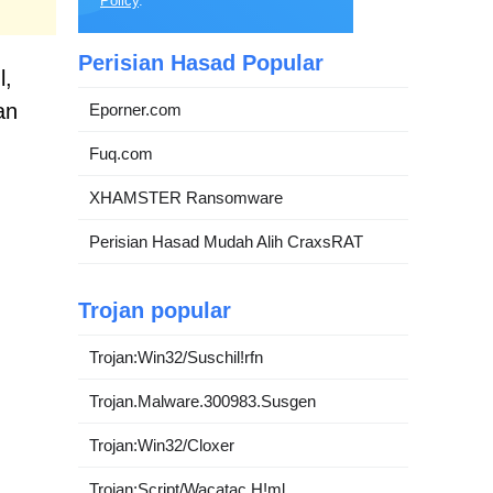
Policy
.
Perisian Hasad Popular
l,
an
Eporner.com
Fuq.com
XHAMSTER Ransomware
Perisian Hasad Mudah Alih CraxsRAT
Trojan popular
Trojan:Win32/Suschil!rfn
Trojan.Malware.300983.Susgen
Trojan:Win32/Cloxer
Trojan:Script/Wacatac.H!ml