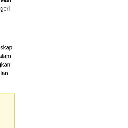
celah
geri
dskap
dalam
gkan
lan