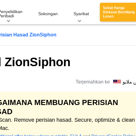
Sebut Harga
Penyelidikan
Diskaun Berbilang
Sokongan
Syarikat
Peribadi
Lesen
risian Hasad ZionSiphon
d ZionSiphon
Terjemahkan ke
 ملايو
GAIMANA MEMBUANG PERISIAN
SAD
 Scan. Remove perisian hasad. Secure, optimize & clean
Mac.