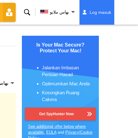
Cari
بهاس ملايو
Log masuk
Is Your Mac Secure?
Protect Your Mac!
Jalankan Imbasan
Perisian Hasad
بهاس
Optimumkan Mac Anda
Kosongkan Ruang
Cakera
Get SpyHunter Now
See additional offer below where
available.
EULA
and
Privacy/Cookie