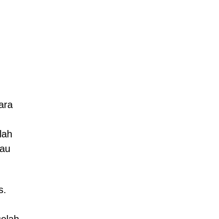
ara
lah
tau
s.