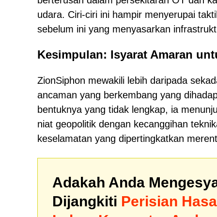
berterusan dalam persekitaran OT dan k
udara. Ciri-ciri ini hampir menyerupai tak
sebelum ini yang menyasarkan infrastruktu
Kesimpulan: Isyarat Amaran untu
ZionSiphon mewakili lebih daripada sekad
ancaman yang berkembang yang dihadapi in
bentuknya yang tidak lengkap, ia menun
niat geopolitik dengan kecanggihan tek
keselamatan yang dipertingkatkan merenta
Adakah Anda Mengesya
Dijangkiti
Perisian Has