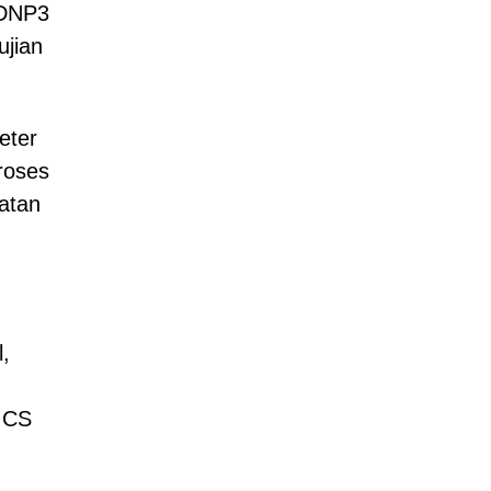
 DNP3
jian
eter
roses
matan
,
 ICS