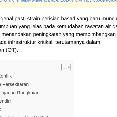
itional offer below where available.
EULA
and
Privacy/Cookie Policy
.
genal pasti strain perisian hasad yang baru muncu
tumpuan yang jelas pada kemudahan rawatan air d
ni menandakan peningkatan yang membimbangkan
a infrastruktur kritikal, terutamanya dalam
an (OT).
onflik
 Persekitaran
ninjauan Rangkaian
ndiri
k