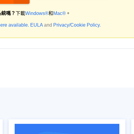
系統嗎？
下載
Windows®
和
Mac®
。
ere available.
EULA
and
Privacy/Cookie Policy
.