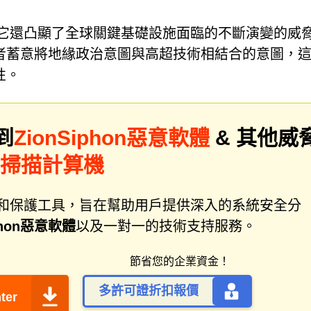
實例，它還凸顯了全球關鍵基礎設施面臨的不斷演變的威
者蓄意將地緣政治意圖與高超技術相結合的意圖，
性。
到
ZionSiphon惡意軟體
& 其他威
er掃描計算機
件修復和保護工具，旨在幫助用戶提供深入的系統安全分
iphon惡意軟體
以及一對一的技術支持服務。
節省您的企業資金！
多許可證折扣報價
ter