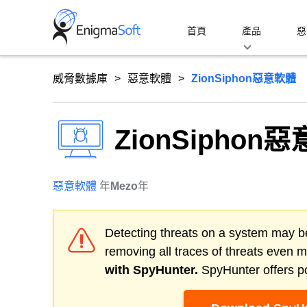
Skip
to
首頁
產品
惡
content
威脅數據庫
惡意軟體
ZionSiphon惡意軟體
ZionSiphon
惡意軟體
年
Mezo
年
Detecting threats on a system may be
removing all traces of threats even 
with SpyHunter.
SpyHunter offers po