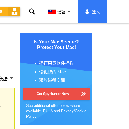
搜
登入
價
漢語
索
Is Your Mac Secure?
Protect Your Mac!
運行惡意軟件掃描
優化您的 Mac
漢語
釋放磁盤空間
Get SpyHunter Now
s
See additional offer below where
available.
EULA
and
Privacy/Cookie
Policy
.