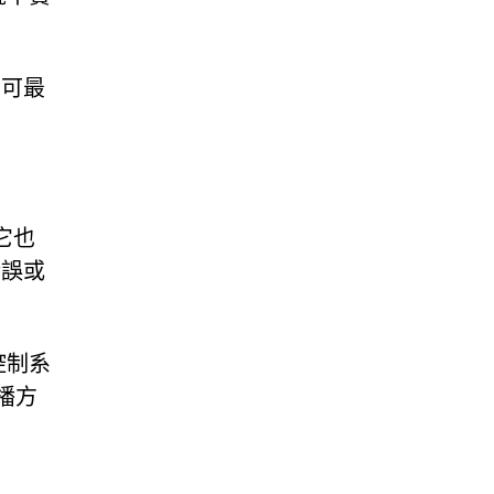
為可最
它也
錯誤或
控制系
播方