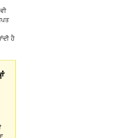
 ਵੀ
ਗੁਪਤ
ਂਦੀ ਹੈ
ਂ
ੇ
ਆ