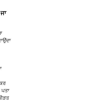
 ਜਾ
ਆ
ਣਾਉਂਦਾ
ਆ
ੇਕਰ
ਾ ਪਤਾ
 ਪੀੜਤ