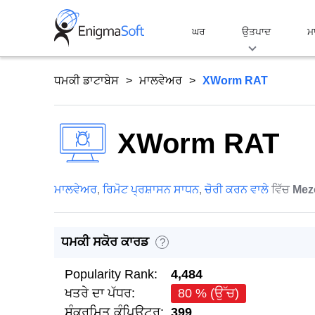
Skip
to
ਘਰ
ਉਤਪਾਦ
ਮ
content
ਧਮਕੀ ਡਾਟਾਬੇਸ
ਮਾਲਵੇਅਰ
XWorm RAT
XWorm RAT
ਮਾਲਵੇਅਰ
,
ਰਿਮੋਟ ਪ੍ਰਸ਼ਾਸਨ ਸਾਧਨ
,
ਚੋਰੀ ਕਰਨ ਵਾਲੇ
ਵਿੱਚ
Mez
ਧਮਕੀ ਸਕੋਰ ਕਾਰਡ
?
Popularity Rank:
4,484
ਖਤਰੇ ਦਾ ਪੱਧਰ:
80 % (ਉੱਚ)
ਸੰਕਰਮਿਤ ਕੰਪਿਊਟਰ:
399