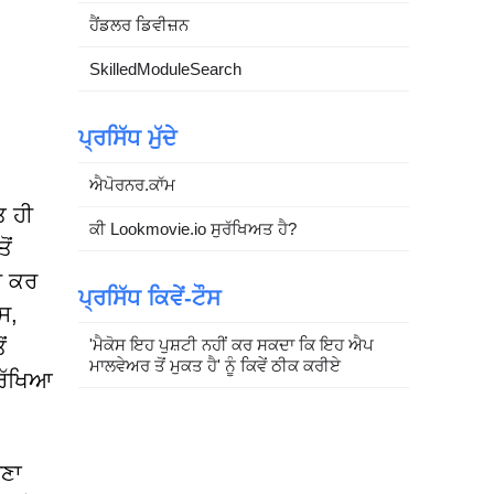
ਹੈਂਡਲਰ ਡਿਵੀਜ਼ਨ
SkilledModuleSearch
ਪ੍ਰਸਿੱਧ ਮੁੱਦੇ
ਐਪੋਰਨਰ.ਕਾੱਮ
ਤ ਹੀ
ਕੀ Lookmovie.io ਸੁਰੱਖਿਅਤ ਹੈ?
ੋਂ
ੀ ਕਰ
ਪ੍ਰਸਿੱਧ ਕਿਵੇਂ-ਟੌਸ
ਸ,
'ਮੈਕੋਸ ਇਹ ਪੁਸ਼ਟੀ ਨਹੀਂ ਕਰ ਸਕਦਾ ਕਿ ਇਹ ਐਪ
ਂ
ਮਾਲਵੇਅਰ ਤੋਂ ਮੁਕਤ ਹੈ' ਨੂੰ ਕਿਵੇਂ ਠੀਕ ਕਰੀਏ
ੁਰੱਖਿਆ
ਉਣਾ