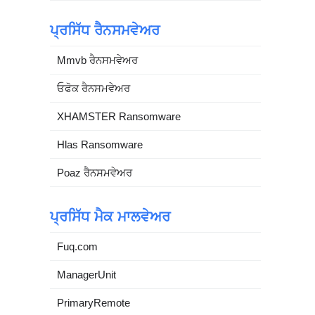
ਪ੍ਰਸਿੱਧ ਰੈਨਸਮਵੇਅਰ
Mmvb ਰੈਨਸਮਵੇਅਰ
ਓਫੋਕ ਰੈਨਸਮਵੇਅਰ
XHAMSTER Ransomware
Hlas Ransomware
Poaz ਰੈਨਸਮਵੇਅਰ
ਪ੍ਰਸਿੱਧ ਮੈਕ ਮਾਲਵੇਅਰ
Fuq.com
ManagerUnit
PrimaryRemote