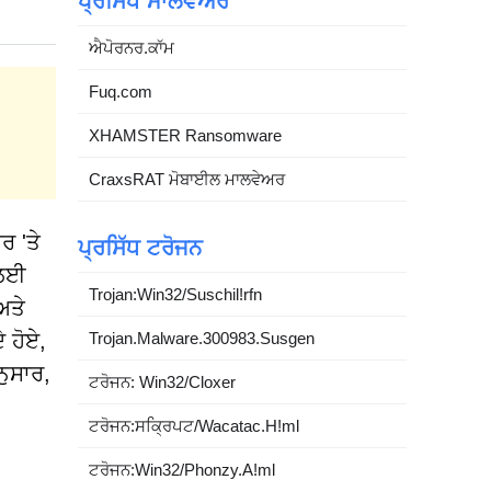
ਪ੍ਰਸਿੱਧ ਮਾਲਵੇਅਰ
ਐਪੋਰਨਰ.ਕਾੱਮ
Fuq.com
XHAMSTER Ransomware
CraxsRAT ਮੋਬਾਈਲ ਮਾਲਵੇਅਰ
ਰ 'ਤੇ
ਪ੍ਰਸਿੱਧ ਟਰੋਜਨ
 ਲਈ
Trojan:Win32/Suschil!rfn
ਅਤੇ
Trojan.Malware.300983.Susgen
 ਹੋਏ,
ਨੁਸਾਰ,
ਟਰੋਜਨ: Win32/Cloxer
ਟਰੋਜਨ:ਸਕ੍ਰਿਪਟ/Wacatac.H!ml
ਟਰੋਜਨ:Win32/Phonzy.A!ml