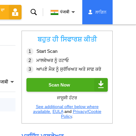
 ਦਾ
ਖੋਜ
पंजाबी
ਲਾਗਿਨ
ਬਹੁਤ ਹੀ ਸਿਫਾਰਸ਼ ਕੀਤੀ
Start Scan
ਮਾਲਵੇਅਰ ਨੂੰ ਹਟਾਓ
ਆਪਣੇ ਮੈਕ ਨੂੰ ਸੁਰੱਖਿਅਤ ਅਤੇ ਸਾਫ਼ ਕਰੋ
ंजाबी
Scan Now
ਜਾਸੂਸੀ ਹੰਟਰ
See additional offer below where
available.
EULA
and
Privacy/Cookie
Policy
.