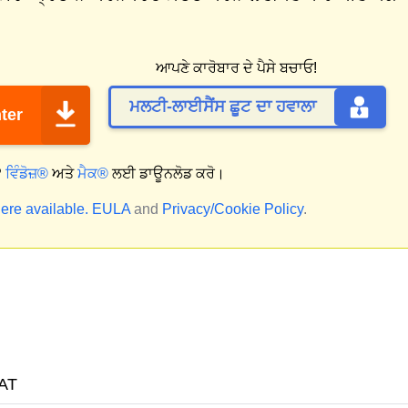
ਆਪਣੇ ਕਾਰੋਬਾਰ ਦੇ ਪੈਸੇ ਬਚਾਓ!
ਮਲਟੀ-ਲਾਈਸੈਂਸ ਛੂਟ ਦਾ ਹਵਾਲਾ
ter
?
ਵਿੰਡੋਜ਼®
ਅਤੇ
ਮੈਕ®
ਲਈ ਡਾਊਨਲੋਡ ਕਰੋ।
ere available.
EULA
and
Privacy/Cookie Policy
.
AT