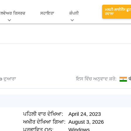
ਮਲਟੀ-ਲਾਈਸੈਂਸ ਛੂਟ
ਾਲਵੇਅਰ ਰਿਸਰਚ
ਸਹਾਇਤਾ
ਕੰਪਨੀ
ਹਵਾਲਾ
o
ਦੁਆਰਾ
ਇਸ ਵਿੱਚ ਅਨੁਵਾਦ ਕਰੋ:
प
ਪਹਿਲੀ ਵਾਰ ਦੇਖਿਆ:
April 24, 2023
ਅਖੀਰ ਦੇਖਿਆ ਗਿਆ:
August 3, 2026
ਪ੍ਰਭਾਵਿਤ OS:
Windows