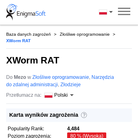
Skip
to
Polski
content
Baza danych zagrożeń
Złośliwe oprogramowanie
XWorm RAT
XWorm RAT
Do
Mezo
w
Złośliwe oprogramowanie
,
Narzędzia
do zdalnej administracji
,
Złodzieje
Przetłumacz na:
Polski
Karta wyników zagrożenia
?
Popularity Rank:
4,484
Poziom zagrożenia:
80 % (Wysoka)