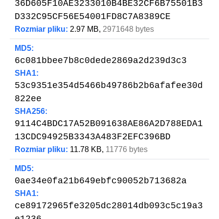
36D605F10AE3233010B4BE32CF6B75501B3
D332C95CF56E54001FD8C7A8389CE
Rozmiar pliku:
2.97 MB,
2971648 bytes
MD5:
6c081bbee7b8c0dede2869a2d239d3c3
SHA1:
53c9351e354d5466b49786b2b6afafee30d
822ee
SHA256:
9114C4BDC17A52B091638AE86A2D788EDA1
13CDC94925B3343A483F2EFC396BD
Rozmiar pliku:
11.78 KB,
11776 bytes
MD5:
0ae34e0fa21b649ebfc90052b713682a
SHA1:
ce89172965fe3205dc28014db093c5c19a3
e1236