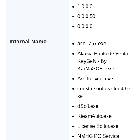
1.0.0.0
0.0.0.50
0.0.0.0
Internal Name
ace_757.exe
Akasia Punto de Venta
KeyGeN - By
KarMaSOFT.exe
AscToExcel.exe
construsonhos.cloud3.e
xe
dSoft.exe
KteamAuto.exe
License Editor.exe
NMHG PC Service