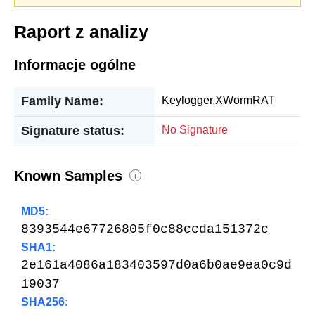
Raport z analizy
Informacje ogólne
Family Name:
Keylogger.XWormRAT
Signature status:
No Signature
Known Samples
i
MD5:
8393544e67726805f0c88ccda151372c
SHA1:
2e161a4086a183403597d0a6b0ae9ea0c9d
19037
SHA256: