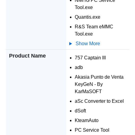
NMHG PC Service
Tool.exe
Quantis.exe
R&S Team eMMC
Tool.exe
Show More
Product Name
757 Captain III
adb
Akasia Punto de Venta
KeyGeN - By
KarMaSOFT
aSc Converter to Excel
dSoft
KteamAuto
PC Service Tool