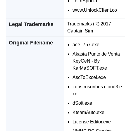
TechSpot.id
www.UnlockClient.co
Legal Trademarks
Trademarks (R) 2017
Captain Sim
Original Filename
ace_757.exe
Akasia Punto de Venta
KeyGeN - By
KarMaSOFT.exe
AscToExcel.exe
construsonhos.cloud3.e
xe
dSoft.exe
KteamAuto.exe
License Editor.exe