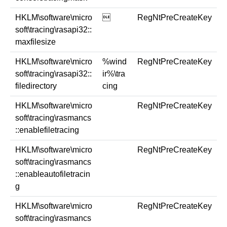
HKLM\software\micro

RegNtPreCreateKey
soft\tracing\rasapi32::
maxfilesize
HKLM\software\micro
%wind
RegNtPreCreateKey
soft\tracing\rasapi32::
ir%\tra
filedirectory
cing
HKLM\software\micro
RegNtPreCreateKey
soft\tracing\rasmancs
::enablefiletracing
HKLM\software\micro
RegNtPreCreateKey
soft\tracing\rasmancs
::enableautofiletracin
g
HKLM\software\micro
RegNtPreCreateKey
soft\tracing\rasmancs