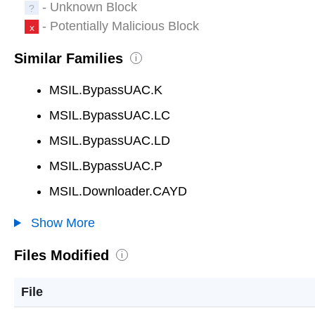
- Unknown Block
?
- Potentially Malicious Block
x
Similar Families
i
MSIL.BypassUAC.K
MSIL.BypassUAC.LC
MSIL.BypassUAC.LD
MSIL.BypassUAC.P
MSIL.Downloader.CAYD
Show More
Files Modified
i
File