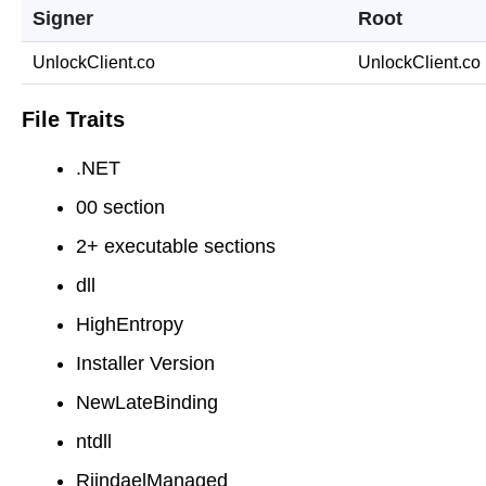
Signer
Root
UnlockClient.co
UnlockClient.co
File Traits
.NET
00 section
2+ executable sections
dll
HighEntropy
Installer Version
NewLateBinding
ntdll
RijndaelManaged