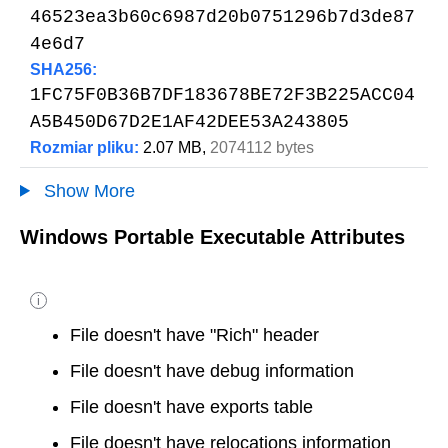
46523ea3b60c6987d20b0751296b7d3de87
4e6d7
SHA256:
1FC75F0B36B7DF183678BE72F3B225ACC04
A5B450D67D2E1AF42DEE53A243805
Rozmiar pliku:
2.07 MB,
2074112 bytes
Show More
Windows Portable Executable Attributes
i
File doesn't have "Rich" header
File doesn't have debug information
File doesn't have exports table
File doesn't have relocations information