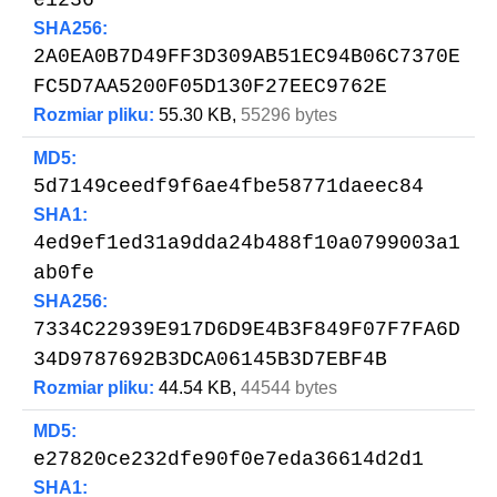
SHA256:
2A0EA0B7D49FF3D309AB51EC94B06C7370E
FC5D7AA5200F05D130F27EEC9762E
Rozmiar pliku:
55.30 KB,
55296 bytes
MD5:
5d7149ceedf9f6ae4fbe58771daeec84
SHA1:
4ed9ef1ed31a9dda24b488f10a0799003a1
ab0fe
SHA256:
7334C22939E917D6D9E4B3F849F07F7FA6D
34D9787692B3DCA06145B3D7EBF4B
Rozmiar pliku:
44.54 KB,
44544 bytes
MD5:
e27820ce232dfe90f0e7eda36614d2d1
SHA1: