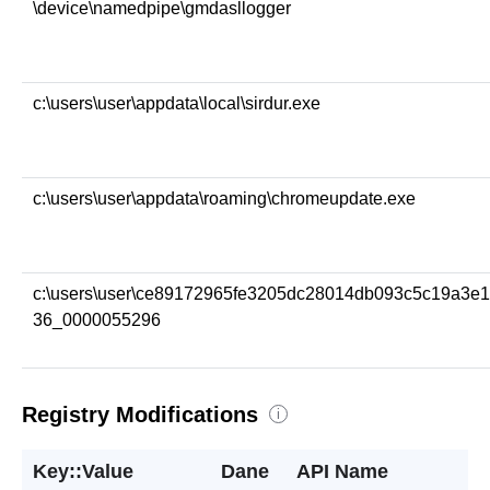
\device\namedpipe\gmdasllogger
c:\users\user\appdata\local\sirdur.exe
c:\users\user\appdata\roaming\chromeupdate.exe
c:\users\user\ce89172965fe3205dc28014db093c5c19a3e
36_0000055296
Registry Modifications
i
Key::Value
Dane
API Name