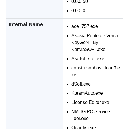
0.0.0.50
0.0.0.0
Internal Name
ace_757.exe
Akasia Punto de Venta
KeyGeN - By
KarMaSOFT.exe
AscToExcel.exe
construsonhos.cloud3.e
xe
dSoft.exe
KteamAuto.exe
License Editor.exe
NMHG PC Service
Tool.exe
Quantis.exe