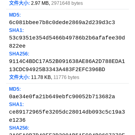
文件大小:
2.97 MB,
2971648 bytes
MD5:
6c081bbee7b8c0dede2869a2d239d3c3
SHA1:
53c9351e354d5466b49786b2b6afafee30d
822ee
SHA256:
9114C4BDC17A52B091638AE86A2D788EDA1
13CDC94925B3343A483F2EFC396BD
文件大小:
11.78 KB,
11776 bytes
MD5:
0ae34e0fa21b649ebfc90052b713682a
SHA1:
ce89172965fe3205dc28014db093c5c19a3
e1236
SHA256: