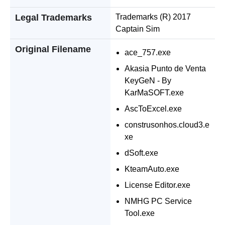
Legal Trademarks
Trademarks (R) 2017
Captain Sim
Original Filename
ace_757.exe
Akasia Punto de Venta
KeyGeN - By
KarMaSOFT.exe
AscToExcel.exe
construsonhos.cloud3.e
xe
dSoft.exe
KteamAuto.exe
License Editor.exe
NMHG PC Service
Tool.exe