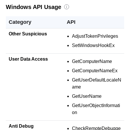
Windows API Usage
i
Category
API
Other Suspicious
AdjustTokenPrivileges
SetWindowsHookEx
User Data Access
GetComputerName
GetComputerNameEx
GetUserDefaultLocaleN
ame
GetUserName
GetUserObjectInformati
on
Anti Debug
CheckRemoteDebugge