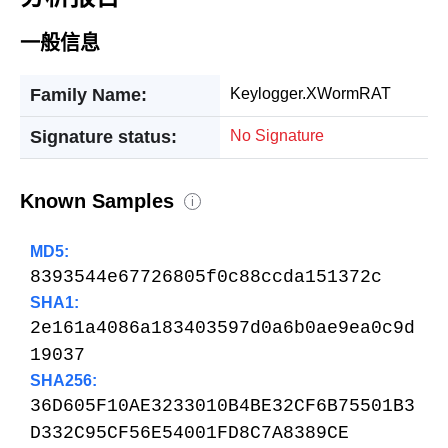
一般信息
Family Name:
Keylogger.XWormRAT
Signature status:
No Signature
Known Samples
i
MD5:
8393544e67726805f0c88ccda151372c
SHA1:
2e161a4086a183403597d0a6b0ae9ea0c9d
19037
SHA256:
36D605F10AE3233010B4BE32CF6B75501B3
D332C95CF56E54001FD8C7A8389CE