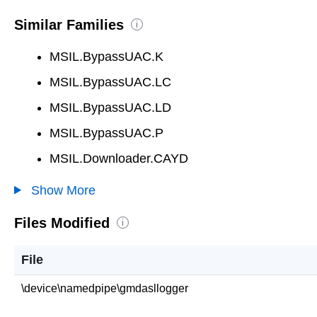
Similar Families
i
MSIL.BypassUAC.K
MSIL.BypassUAC.LC
MSIL.BypassUAC.LD
MSIL.BypassUAC.P
MSIL.Downloader.CAYD
Show More
Files Modified
i
File
\device\namedpipe\gmdasllogger