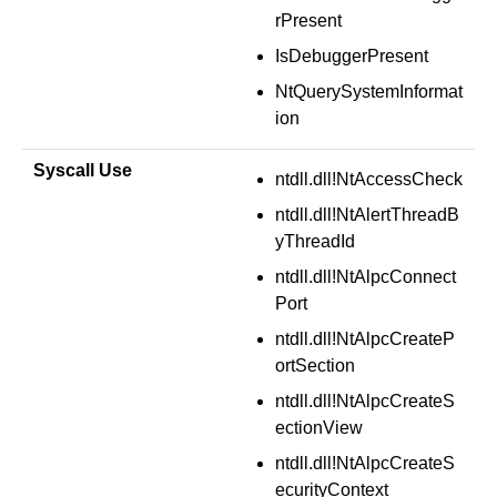
rPresent
IsDebuggerPresent
NtQuerySystemInformat
ion
Syscall Use
ntdll.dll!NtAccessCheck
ntdll.dll!NtAlertThreadB
yThreadId
ntdll.dll!NtAlpcConnect
Port
ntdll.dll!NtAlpcCreateP
ortSection
ntdll.dll!NtAlpcCreateS
ectionView
ntdll.dll!NtAlpcCreateS
ecurityContext