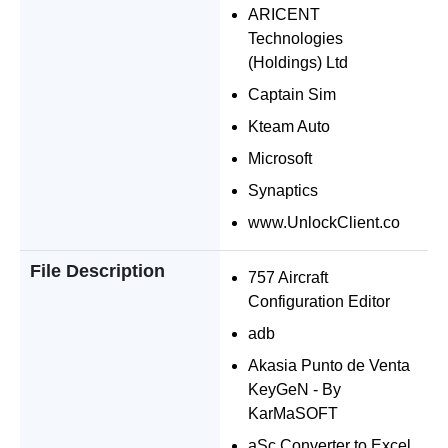
ARICENT
Technologies
(Holdings) Ltd
Captain Sim
Kteam Auto
Microsoft
Synaptics
www.UnlockClient.co
File Description
757 Aircraft
Configuration Editor
adb
Akasia Punto de Venta
KeyGeN - By
KarMaSOFT
aSc Converter to Excel