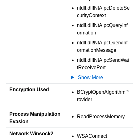
ntdll.dll!NtAlpcDeleteSe
curityContext
ntdll.dll!NtAlpcQueryInf
ormation
ntdll.dll!NtAlpcQueryInf
ormationMessage
ntdll.dll!NtAlpcSendWai
tReceivePort
Show More
Encryption Used
BCryptOpenAlgorithmP
rovider
Process Manipulation
ReadProcessMemory
Evasion
Network Winsock2
WSAConnect