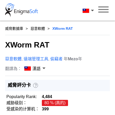
Skip
to
漢語
content
威脅數據庫
惡意軟體
XWorm RAT
XWorm RAT
惡意軟體
,
遠端管理工具
,
偷竊者
年
Mezo
年
翻譯為：
漢語
威脅評分卡
?
Popularity Rank:
4,484
威胁级别：
80 % (高的)
受感染的计算机：
399