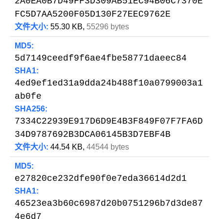
2A0EA0B7D49FF3D309AB51EC94B06C7370E
FC5D7AA5200F05D130F27EEC9762E
文件大小:
55.30 KB,
55296 bytes
MD5:
5d7149ceedf9f6ae4fbe58771daeec84
SHA1:
4ed9ef1ed31a9dda24b488f10a0799003a1
ab0fe
SHA256:
7334C22939E917D6D9E4B3F849F07F7FA6D
34D9787692B3DCA06145B3D7EBF4B
文件大小:
44.54 KB,
44544 bytes
MD5:
e27820ce232dfe90f0e7eda36614d2d1
SHA1:
46523ea3b60c6987d20b0751296b7d3de87
4e6d7