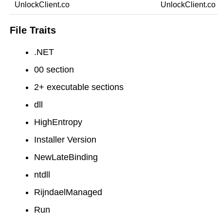
UnlockClient.co
UnlockClient.co
File Traits
.NET
00 section
2+ executable sections
dll
HighEntropy
Installer Version
NewLateBinding
ntdll
RijndaelManaged
Run