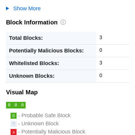
Show More
Block Information
i
Total Blocks:
3
Potentially Malicious Blocks:
0
Whitelisted Blocks:
3
Unknown Blocks:
0
Visual Map
0
0
0
- Probable Safe Block
0
- Unknown Block
?
- Potentially Malicious Block
x