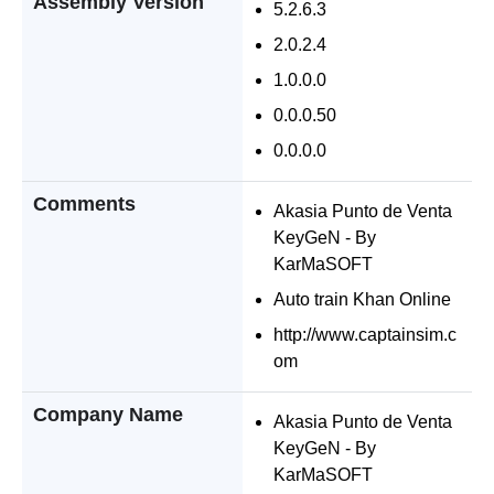
Assembly Version
5.2.6.3
2.0.2.4
1.0.0.0
0.0.0.50
0.0.0.0
Comments
Akasia Punto de Venta
KeyGeN - By
KarMaSOFT
Auto train Khan Online
http://www.captainsim.c
om
Company Name
Akasia Punto de Venta
KeyGeN - By
KarMaSOFT