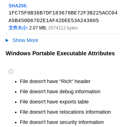
SHA256:
1FC75F0B36B7DF183678BE72F3B225ACC04
A5B450D67D2E1AF42DEE53A243805
文件大小:
2.07 MB,
2074112 bytes
Show More
Windows Portable Executable Attributes
i
File doesn't have "Rich" header
File doesn't have debug information
File doesn't have exports table
File doesn't have relocations information
File doesn't have security information