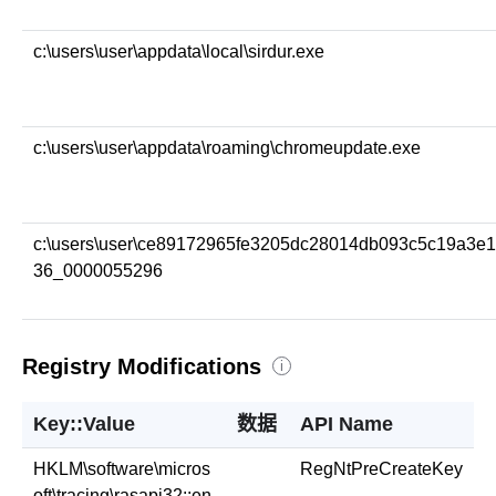
c:\users\user\appdata\local\sirdur.exe
c:\users\user\appdata\roaming\chromeupdate.exe
c:\users\user\ce89172965fe3205dc28014db093c5c19a3e
36_0000055296
Registry Modifications
i
Key::Value
数据
API Name
HKLM\software\micros
RegNtPreCreateKey
oft\tracing\rasapi32::en