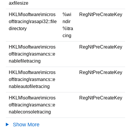
axfilesize
HKLM\software\micros
%wi
RegNtPreCreateKey
oft\tracing\rasapi32::file
ndir
directory
%\tra
cing
HKLM\software\micros
RegNtPreCreateKey
oft\tracing\rasmancs::e
nablefiletracing
HKLM\software\micros
RegNtPreCreateKey
oft\tracing\rasmancs::e
nableautofiletracing
HKLM\software\micros
RegNtPreCreateKey
oft\tracing\rasmancs::e
nableconsoletracing
Show More