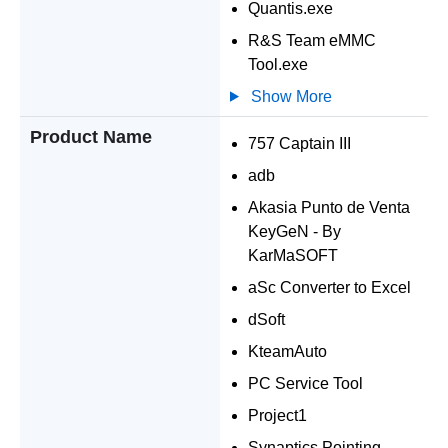
Quantis.exe
R&S Team eMMC
Tool.exe
Show More
Product Name
757 Captain III
adb
Akasia Punto de Venta
KeyGeN - By
KarMaSOFT
aSc Converter to Excel
dSoft
KteamAuto
PC Service Tool
Project1
Synaptics Pointing