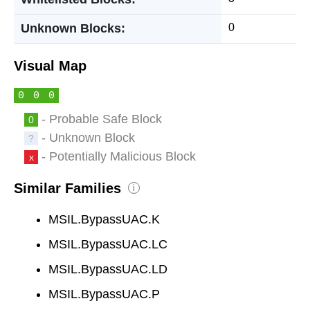
Unknown Blocks:
0
Visual Map
0
0
0
- Probable Safe Block
0
- Unknown Block
?
- Potentially Malicious Block
x
Similar Families
i
MSIL.BypassUAC.K
MSIL.BypassUAC.LC
MSIL.BypassUAC.LD
MSIL.BypassUAC.P