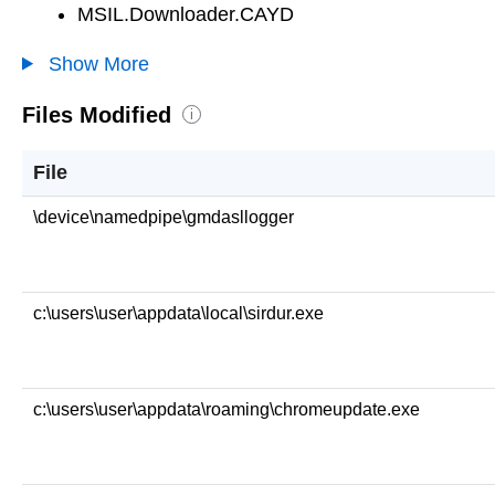
MSIL.Downloader.CAYD
Show More
Files Modified
i
File
\device\namedpipe\gmdasllogger
c:\users\user\appdata\local\sirdur.exe
c:\users\user\appdata\roaming\chromeupdate.exe