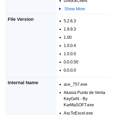
UnlockClient
Show More
File Version
5.2.6.3
1.9.9.3
1.00
1.0.0.4
1.0.0.0
0.0.0.50
0.0.0.0
Internal Name
ace_757.exe
Akasia Punto de Venta
KeyGeN - By
KarMaSOFT.exe
AscToExcel.exe