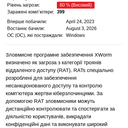
Рівень загрози:
80 % (Високий)
Заражені комп’ютери:
399
Вперше побачили:
April 24, 2023
Востаннє бачили:
August 3, 2026
ОС (ОС), які постраждали:
Windows
Зловмисне програмне забезпечення XWorm
визначено як загроза з категорії троянів
віддаленого доступу (RAT). RATs спеціально
розроблені для забезпечення
несанкціонованого доступу та контролю
комп’ютера жертви кіберзлочинцями. За
допомогою RAT зловмисники можуть
дистанційно контролювати та спостерігати за
діяльністю користувачів, викрадати
конфіденційні дані та виконувати широкий