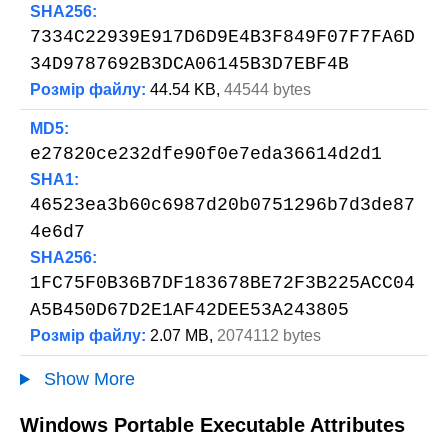
SHA256:
7334C22939E917D6D9E4B3F849F07F7FA6D
34D9787692B3DCA06145B3D7EBF4B
Розмір файлу:
44.54 KB,
44544 bytes
MD5:
e27820ce232dfe90f0e7eda36614d2d1
SHA1:
46523ea3b60c6987d20b0751296b7d3de87
4e6d7
SHA256:
1FC75F0B36B7DF183678BE72F3B225ACC04
A5B450D67D2E1AF42DEE53A243805
Розмір файлу:
2.07 MB,
2074112 bytes
Show More
Windows Portable Executable Attributes