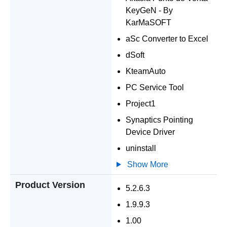
KeyGeN - By
KarMaSOFT
aSc Converter to Excel
dSoft
KteamAuto
PC Service Tool
Project1
Synaptics Pointing
Device Driver
uninstall
Show More
Product Version
5.2.6.3
1.9.9.3
1.00