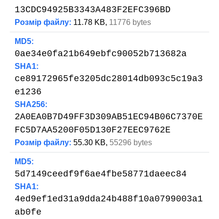
13CDC94925B3343A483F2EFC396BD
Розмір файлу:
11.78 KB,
11776 bytes
MD5:
0ae34e0fa21b649ebfc90052b713682a
SHA1:
ce89172965fe3205dc28014db093c5c19a3
e1236
SHA256:
2A0EA0B7D49FF3D309AB51EC94B06C7370E
FC5D7AA5200F05D130F27EEC9762E
Розмір файлу:
55.30 KB,
55296 bytes
MD5:
5d7149ceedf9f6ae4fbe58771daeec84
SHA1:
4ed9ef1ed31a9dda24b488f10a0799003a1
ab0fe