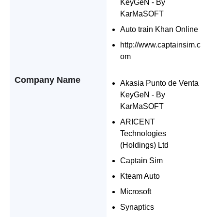
KeyGeN - By
KarMaSOFT
Auto train Khan Online
http://www.captainsim.c
om
Company Name
Akasia Punto de Venta
KeyGeN - By
KarMaSOFT
ARICENT
Technologies
(Holdings) Ltd
Captain Sim
Kteam Auto
Microsoft
Synaptics