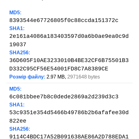
MD5:
8393544e67726805f0c88ccda151372c
SHA1:
2e161a4086a183403597d0a6b0ae9ea0c9d
19037
SHA256:
36D605F10AE3233010B4BE32CF6B75501B3
D332C95CF56E54001FD8C7A8389CE
Розмір файлу:
2.97 MB,
2971648 bytes
MD5:
6c081bbee7b8c0dede2869a2d239d3c3
SHA1:
53c9351e354d5466b49786b2b6afafee30d
822ee
SHA256:
9114C4BDC17A52B091638AE86A2D788EDA1