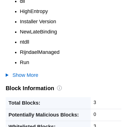
dll
HighEntropy
Installer Version
NewLateBinding
ntdll
RijndaelManaged
Run
Show More
Block Information
i
Total Blocks:
3
Potentially Malicious Blocks:
0
Whitelisted Blocks:
3