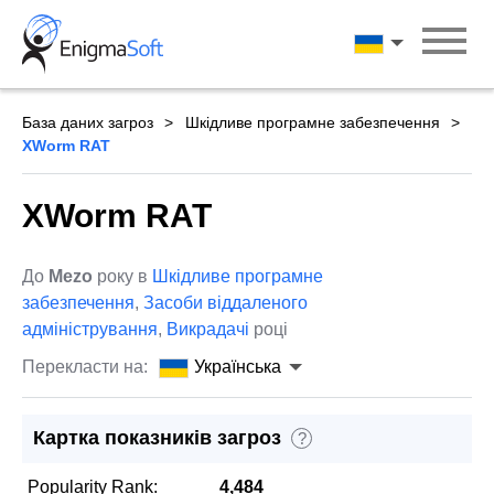
Skip
to
Українська
content
База даних загроз
Шкідливе програмне забезпечення
XWorm RAT
XWorm RAT
До
Mezo
року в
Шкідливе програмне
забезпечення
,
Засоби віддаленого
адміністрування
,
Викрадачі
році
Перекласти на:
Українська
Картка показників загроз
?
Popularity Rank:
4,484