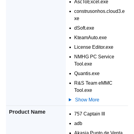
AscToExcel.exe
construsonhos.cloud3.e
xe
dSoft.exe
KteamAuto.exe
License Editor.exe
NMHG PC Service
Tool.exe
Quantis.exe
R&S Team eMMC
Tool.exe
Show More
Product Name
757 Captain III
adb
Akasia Punto de Venta