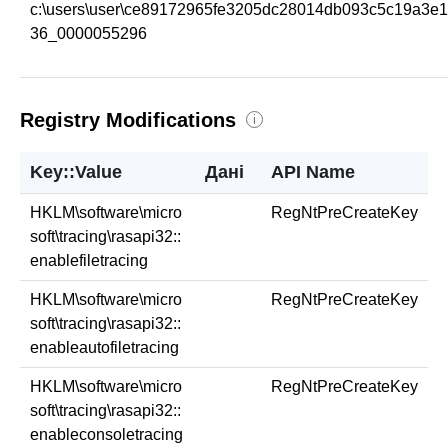
c:\users\user\ce89172965fe3205dc28014db093c5c19a3e
36_0000055296
Registry Modifications
i
Key::Value
Дані
API Name
HKLM\software\micro
RegNtPreCreateKey
soft\tracing\rasapi32::
enablefiletracing
HKLM\software\micro
RegNtPreCreateKey
soft\tracing\rasapi32::
enableautofiletracing
HKLM\software\micro
RegNtPreCreateKey
soft\tracing\rasapi32::
enableconsoletracing