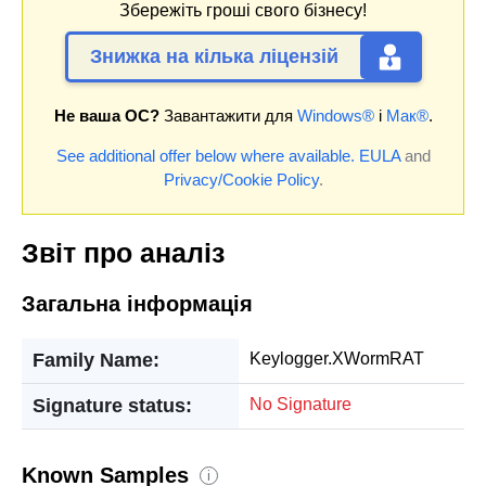
Збережіть гроші свого бізнесу!
Знижка на кілька ліцензій
Не ваша ОС?
Завантажити для
Windows®
і
Мак®
.
See additional offer below where available.
EULA
and
Privacy/Cookie Policy
.
Звіт про аналіз
Загальна інформація
Family Name:
Keylogger.XWormRAT
Signature status:
No Signature
Known Samples
i