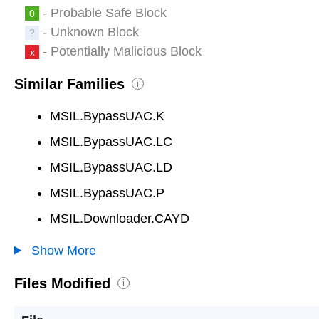
- Probable Safe Block
0
- Unknown Block
?
- Potentially Malicious Block
x
Similar Families
i
MSIL.BypassUAC.K
MSIL.BypassUAC.LC
MSIL.BypassUAC.LD
MSIL.BypassUAC.P
MSIL.Downloader.CAYD
Show More
Files Modified
i