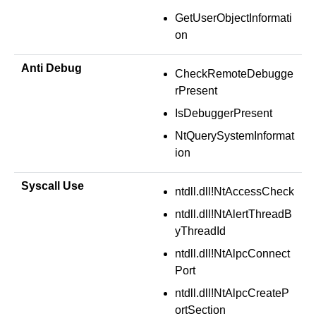
GetUserObjectInformati
on
Anti Debug
CheckRemoteDebugge
rPresent
IsDebuggerPresent
NtQuerySystemInformat
ion
Syscall Use
ntdll.dll!NtAccessCheck
ntdll.dll!NtAlertThreadB
yThreadId
ntdll.dll!NtAlpcConnect
Port
ntdll.dll!NtAlpcCreateP
ortSection