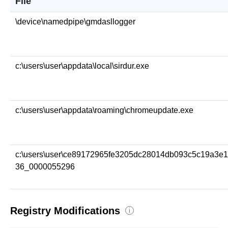
File
\device\namedpipe\gmdasllogger
c:\users\user\appdata\local\sirdur.exe
c:\users\user\appdata\roaming\chromeupdate.exe
c:\users\user\ce89172965fe3205dc28014db093c5c19a3e
36_0000055296
Registry Modifications
i