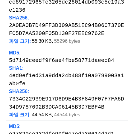
ce89172965fe3205dc28014db093c5c19a3
e1236
SHA256:
2A0EA0B7D49FF3D309AB51EC94B06C7370E
FC5D7AA5200F05D130F27EEC9762E
파일 크기:
55.30 KB,
55296 bytes
MD5:
5d7149ceedf9f6ae4fbe58771daeec84
SHA1:
4ed9ef1ed31a9dda24b488f10a0799003a1
ab0fe
SHA256:
7334C22939E917D6D9E4B3F849F07F7FA6D
34D9787692B3DCA06145B3D7EBF4B
파일 크기:
44.54 KB,
44544 bytes
MD5: