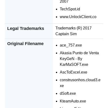
2007
TechSpot.id
www.UnlockClient.co
Legal Trademarks
Trademarks (R) 2017
Captain Sim
Original Filename
ace_757.exe
Akasia Punto de Venta
KeyGeN - By
KarMaSOFT.exe
AscToExcel.exe
construsonhos.cloud3.e
xe
dSoft.exe
KteamAuto.exe