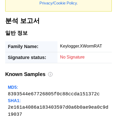
Privacy/Cookie Policy
.
분석 보고서
일반 정보
Family Name:
Keylogger.XWormRAT
Signature status:
No Signature
Known Samples
i
MD5:
8393544e67726805f0c88ccda151372c
SHA1:
2e161a4086a183403597d0a6b0ae9ea0c9d
19037