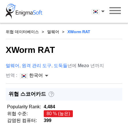
Skip
to
한국어
content
위협 데이터베이스
멀웨어
XWorm RAT
XWorm RAT
멀웨어
,
원격 관리 도구
,
도둑들
년에
Mezo
년까지
번역 :
한국어
위협 스코어카드
?
Popularity Rank:
4,484
위협 수준:
80 % (높은)
감염된 컴퓨터:
399