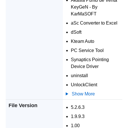
Akasia Punto de Venta
KeyGeN - By
KarMaSOFT
aSc Converter to Excel
dSoft
Kteam Auto
PC Service Tool
Synaptics Pointing
Device Driver
uninstall
UnlockClient
Show More
File Version
5.2.6.3
1.9.9.3
1.00