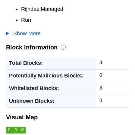
RijndaelManaged
Run
Show More
Block Information
i
Total Blocks:
3
Potentially Malicious Blocks:
0
Whitelisted Blocks:
3
Unknown Blocks:
0
Visual Map
0
0
0