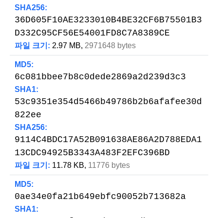
SHA256:
36D605F10AE3233010B4BE32CF6B75501B3
D332C95CF56E54001FD8C7A8389CE
파일 크기:
2.97 MB,
2971648 bytes
MD5:
6c081bbee7b8c0dede2869a2d239d3c3
SHA1:
53c9351e354d5466b49786b2b6afafee30d
822ee
SHA256:
9114C4BDC17A52B091638AE86A2D788EDA1
13CDC94925B3343A483F2EFC396BD
파일 크기:
11.78 KB,
11776 bytes
MD5:
0ae34e0fa21b649ebfc90052b713682a
SHA1: