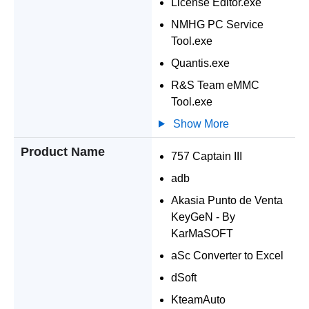
License Editor.exe
NMHG PC Service
Tool.exe
Quantis.exe
R&S Team eMMC
Tool.exe
Show More
Product Name
757 Captain III
adb
Akasia Punto de Venta
KeyGeN - By
KarMaSOFT
aSc Converter to Excel
dSoft
KteamAuto