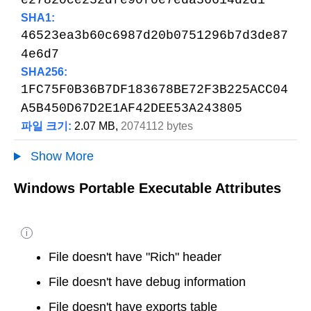
e27820ce232dfe90f0e7eda36614d2d1
SHA1:
46523ea3b60c6987d20b0751296b7d3de87
4e6d7
SHA256:
1FC75F0B36B7DF183678BE72F3B225ACC04
A5B450D67D2E1AF42DEE53A243805
파일 크기:
2.07 MB,
2074112 bytes
Show More
Windows Portable Executable Attributes
i
File doesn't have "Rich" header
File doesn't have debug information
File doesn't have exports table