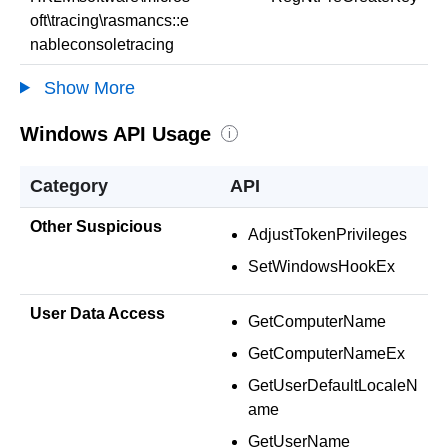
oft\tracing\rasmancs::e
nableconsoletracing
Show More
Windows API Usage
i
Category
API
Other Suspicious
AdjustTokenPrivileges
SetWindowsHookEx
User Data Access
GetComputerName
GetComputerNameEx
GetUserDefaultLocaleN
ame
GetUserName