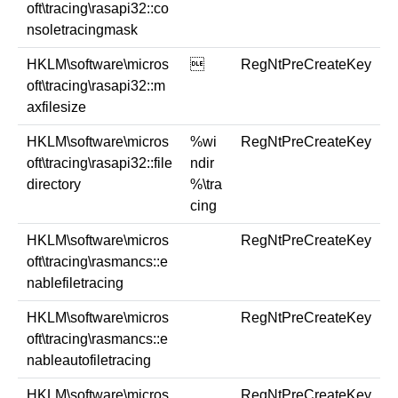
oft\tracing\rasapi32::co
nsoletracingmask
HKLM\software\micros

RegNtPreCreateKey
oft\tracing\rasapi32::m
axfilesize
HKLM\software\micros
%wi
RegNtPreCreateKey
oft\tracing\rasapi32::file
ndir
directory
%\tra
cing
HKLM\software\micros
RegNtPreCreateKey
oft\tracing\rasmancs::e
nablefiletracing
HKLM\software\micros
RegNtPreCreateKey
oft\tracing\rasmancs::e
nableautofiletracing
HKLM\software\micros
RegNtPreCreateKey