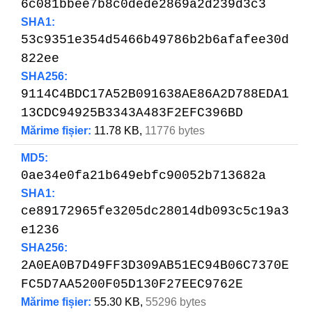
6c081bbee7b8c0dede2869a2d239d3c3
SHA1:
53c9351e354d5466b49786b2b6afafee30d
822ee
SHA256:
9114C4BDC17A52B091638AE86A2D788EDA1
13CDC94925B3343A483F2EFC396BD
Mărime fișier:
11.78 KB,
11776 bytes
MD5:
0ae34e0fa21b649ebfc90052b713682a
SHA1:
ce89172965fe3205dc28014db093c5c19a3
e1236
SHA256:
2A0EA0B7D49FF3D309AB51EC94B06C7370E
FC5D7AA5200F05D130F27EEC9762E
Mărime fișier:
55.30 KB,
55296 bytes