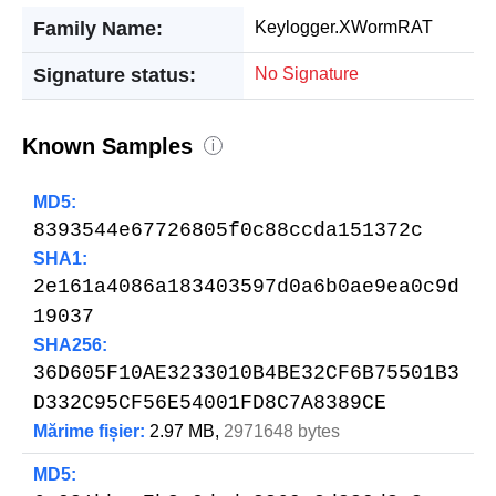
Family Name:
Keylogger.XWormRAT
Signature status:
No Signature
Known Samples
i
MD5:
8393544e67726805f0c88ccda151372c
SHA1:
2e161a4086a183403597d0a6b0ae9ea0c9d
19037
SHA256:
36D605F10AE3233010B4BE32CF6B75501B3
D332C95CF56E54001FD8C7A8389CE
Mărime fișier:
2.97 MB,
2971648 bytes
MD5: