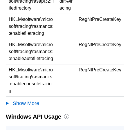
soft\tracing\rasapi32::f
dir%\tr
iledirectory
acing
HKLM\software\micro
RegNtPreCreateKey
soft\tracing\rasmancs:
:enablefiletracing
HKLM\software\micro
RegNtPreCreateKey
soft\tracing\rasmancs:
:enableautofiletracing
HKLM\software\micro
RegNtPreCreateKey
soft\tracing\rasmancs:
:enableconsoletracin
g
Show More
Windows API Usage
i