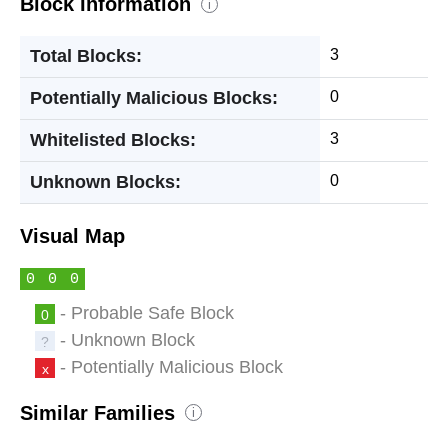
Block Information
i
Total Blocks:
3
Potentially Malicious Blocks:
0
Whitelisted Blocks:
3
Unknown Blocks:
0
Visual Map
0
0
0
- Probable Safe Block
0
- Unknown Block
?
- Potentially Malicious Block
x
Similar Families
i