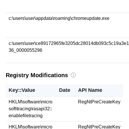
c:\users\user\appdata\roaming\chromeupdate.exe
c:\users\user\ce89172965fe3205dc28014db093c5c19a3e
36_0000055296
Registry Modifications
i
Key::Value
Date
API Name
HKLM\software\micro
RegNtPreCreateKey
soft\tracing\rasapi32::
enablefiletracing
HKLM\software\micro
RegNtPreCreateKey