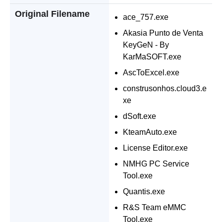
Original Filename
ace_757.exe
Akasia Punto de Venta
KeyGeN - By
KarMaSOFT.exe
AscToExcel.exe
construsonhos.cloud3.e
xe
dSoft.exe
KteamAuto.exe
License Editor.exe
NMHG PC Service
Tool.exe
Quantis.exe
R&S Team eMMC
Tool.exe