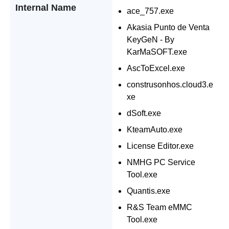
Internal Name
ace_757.exe
Akasia Punto de Venta
KeyGeN - By
KarMaSOFT.exe
AscToExcel.exe
construsonhos.cloud3.e
xe
dSoft.exe
KteamAuto.exe
License Editor.exe
NMHG PC Service
Tool.exe
Quantis.exe
R&S Team eMMC
Tool.exe