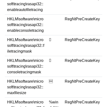
soft\tracing\rasapi32::
enableautofiletracing
HKLM\software\micro
RegNtPreCreateKey
soft\tracing\rasapi32::
enableconsoletracing
HKLM\software\micro
￿
RegNtPreCreateKey
soft\tracing\rasapi32::f
iletracingmask
HKLM\software\micro
￿
RegNtPreCreateKey
soft\tracing\rasapi32::
consoletracingmask
HKLM\software\micro

RegNtPreCreateKey
soft\tracing\rasapi32::
maxfilesize
HKLM\software\micro
%win
RegNtPreCreateKey