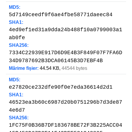
MD5:
5d7149ceedf9f6ae4fbe58771daeec84
SHA1:
4ed9ef1ed31a9dda24b488f10a0799003a1
ab0fe
SHA256:
7334C22939E917D6D9E4B3F849F07F7FA6D
34D9787692B3DCA06145B3D7EBF4B
Mărime fișier:
44.54 KB,
44544 bytes
MD5:
e27820ce232dfe90f0e7eda36614d2d1
SHA1:
46523ea3b60c6987d20b0751296b7d3de87
4e6d7
SHA256:
1FC75F0B36B7DF183678BE72F3B225ACC04