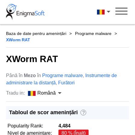
Skip
to
Română
content
Baza de date pentru amenințări
Programe malware
XWorm RAT
XWorm RAT
Până în
Mezo
în
Programe malware
,
Instrumente de
administrare la distanță
,
Furători
Tradu in:
Română
Tabloul de scor amenințări
?
Popularity Rank:
4,484
Nivel de amenintare:
80 % (Înalt)