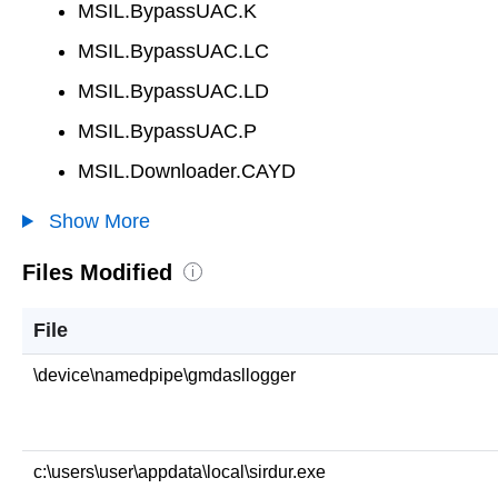
MSIL.BypassUAC.K
MSIL.BypassUAC.LC
MSIL.BypassUAC.LD
MSIL.BypassUAC.P
MSIL.Downloader.CAYD
Show More
Files Modified
i
File
\device\namedpipe\gmdasllogger
c:\users\user\appdata\local\sirdur.exe