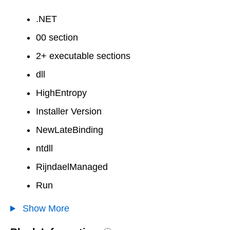
.NET
00 section
2+ executable sections
dll
HighEntropy
Installer Version
NewLateBinding
ntdll
RijndaelManaged
Run
Show More