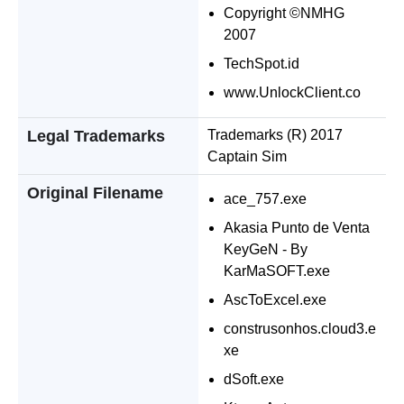
Copyright ©NMHG
2007
TechSpot.id
www.UnlockClient.co
Legal Trademarks
Trademarks (R) 2017
Captain Sim
Original Filename
ace_757.exe
Akasia Punto de Venta
KeyGeN - By
KarMaSOFT.exe
AscToExcel.exe
construsonhos.cloud3.e
xe
dSoft.exe