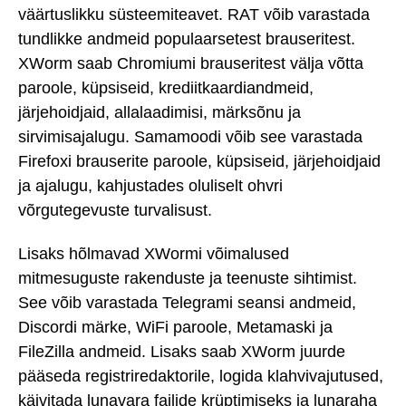
väärtuslikku süsteemiteavet. RAT võib varastada
tundlikke andmeid populaarsetest brauseritest.
XWorm saab Chromiumi brauseritest välja võtta
paroole, küpsiseid, krediitkaardiandmeid,
järjehoidjaid, allalaadimisi, märksõnu ja
sirvimisajalugu. Samamoodi võib see varastada
Firefoxi brauserite paroole, küpsiseid, järjehoidjaid
ja ajalugu, kahjustades oluliselt ohvri
võrgutegevuste turvalisust.
Lisaks hõlmavad XWormi võimalused
mitmesuguste rakenduste ja teenuste sihtimist.
See võib varastada Telegrami seansi andmeid,
Discordi märke, WiFi paroole, Metamaski ja
FileZilla andmeid. Lisaks saab XWorm juurde
pääseda registriredaktorile, logida klahvivajutused,
käivitada lunavara failide krüptimiseks ja lunaraha