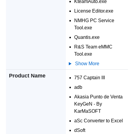
KteamAuto.exe
License Editor.exe
NMHG PC Service
Tool.exe
Quantis.exe
R&S Team eMMC
Tool.exe
Show More
Product Name
757 Captain III
adb
Akasia Punto de Venta
KeyGeN - By
KarMaSOFT
aSc Converter to Excel
dSoft