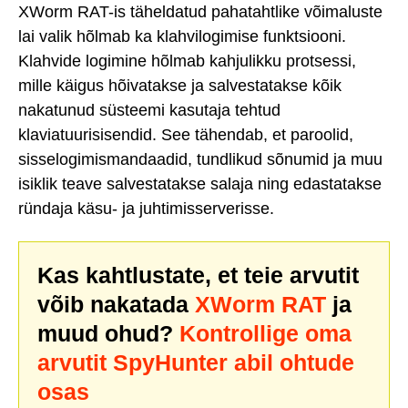
XWorm RAT-is täheldatud pahatahtlike võimaluste
lai valik hõlmab ka klahvilogimise funktsiooni.
Klahvide logimine hõlmab kahjulikku protsessi,
mille käigus hõivatakse ja salvestatakse kõik
nakatunud süsteemi kasutaja tehtud
klaviatuurisisendid. See tähendab, et paroolid,
sisselogimismandaadid, tundlikud sõnumid ja muu
isiklik teave salvestatakse salaja ning edastatakse
ründaja käsu- ja juhtimisserverisse.
Kas kahtlustate, et teie arvutit
võib nakatada
XWorm RAT
ja
muud ohud?
Kontrollige oma
arvutit SpyHunter abil ohtude
osas