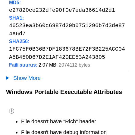
MD5:
e27820ce232dfe90f0e7eda36614d2d1
SHA1:
46523ea3b60c6987d20b0751296b7d3de87
4e6d7
SHA256:
1FC75F0B36B7DF183678BE72F3B225ACC04
A5B450D67D2E1AF42DEE53A243805
Faili suurus:
2.07 MB,
2074112 bytes
Show More
Windows Portable Executable Attributes
i
File doesn't have "Rich" header
File doesn't have debug information