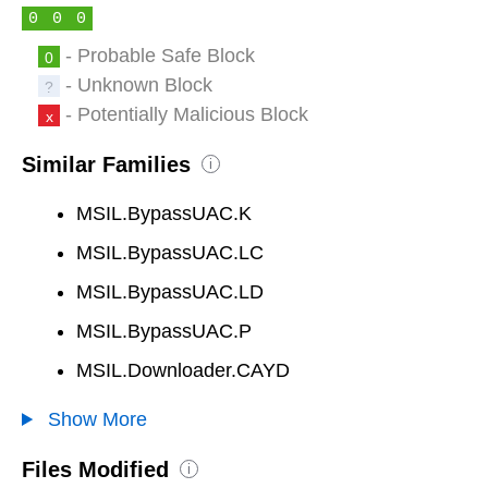
0
0
0
- Probable Safe Block
0
- Unknown Block
?
- Potentially Malicious Block
x
Similar Families
i
MSIL.BypassUAC.K
MSIL.BypassUAC.LC
MSIL.BypassUAC.LD
MSIL.BypassUAC.P
MSIL.Downloader.CAYD
Show More
Files Modified
i