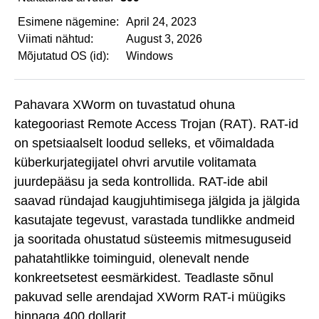
Esimene nägemine:
April 24, 2023
Viimati nähtud:
August 3, 2026
Mõjutatud OS (id):
Windows
Pahavara XWorm on tuvastatud ohuna
kategooriast Remote Access Trojan (RAT). RAT-id
on spetsiaalselt loodud selleks, et võimaldada
küberkurjategijatel ohvri arvutile volitamata
juurdepääsu ja seda kontrollida. RAT-ide abil
saavad ründajad kaugjuhtimisega jälgida ja jälgida
kasutajate tegevust, varastada tundlikke andmeid
ja sooritada ohustatud süsteemis mitmesuguseid
pahatahtlikke toiminguid, olenevalt nende
konkreetsetest eesmärkidest. Teadlaste sõnul
pakuvad selle arendajad XWorm RAT-i müügiks
hinnaga 400 dollarit.