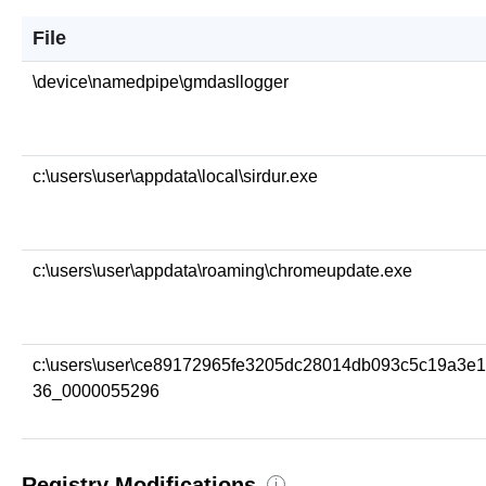
File
\device\namedpipe\gmdasllogger
c:\users\user\appdata\local\sirdur.exe
c:\users\user\appdata\roaming\chromeupdate.exe
c:\users\user\ce89172965fe3205dc28014db093c5c19a3e
36_0000055296
Registry Modifications
i