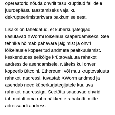
operaatorid nõuda ohvrilt tasu krüptitud failidele
juurdepääsu taastamiseks vajaliku
dekrüpteerimistarkvara pakkumise eest.
Lisaks on täheldatud, et küberkurjategijad
kasutavad XWormi lõikelaua kaaperdamiseks. See
tehnika hõlmab pahavara jälgimist ja ohvri
lõikelauale kopeeritud andmete pealtkuulamist,
keskendudes eelkõige krüptovaluuta rahakoti
aadresside asendamisele. Näiteks kui ohver
kopeerib Bitcoini, Ethereumi või muu krüptovaluuta
rahakoti aadressi, tuvastab XWorm andmed ja
asendab need küberkurjategijatele kuuluva
rahakoti aadressiga. Seetõttu saadavad ohvrid
tahtmatult oma raha häkkerite rahakotti, mitte
adressaadi aadressi.