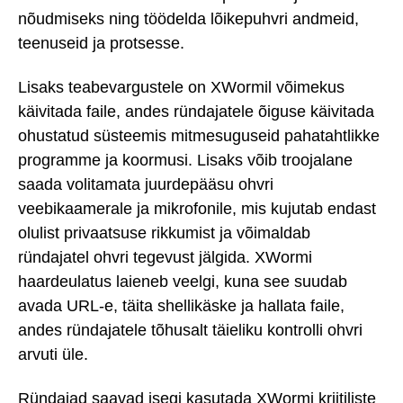
nõudmiseks ning töödelda lõikepuhvri andmeid,
teenuseid ja protsesse.
Lisaks teabevargustele on XWormil võimekus
käivitada faile, andes ründajatele õiguse käivitada
ohustatud süsteemis mitmesuguseid pahatahtlikke
programme ja koormusi. Lisaks võib troojalane
saada volitamata juurdepääsu ohvri
veebikaamerale ja mikrofonile, mis kujutab endast
olulist privaatsuse rikkumist ja võimaldab
ründajatel ohvri tegevust jälgida. XWormi
haardeulatus laieneb veelgi, kuna see suudab
avada URL-e, täita shellikäske ja hallata faile,
andes ründajatele tõhusalt täieliku kontrolli ohvri
arvuti üle.
Ründajad saavad isegi kasutada XWormi kriitiliste