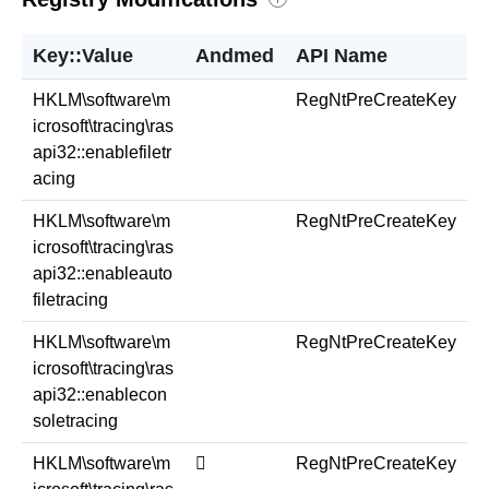
Key::Value
Andmed
API Name
HKLM\software\m
RegNtPreCreateKey
icrosoft\tracing\ras
api32::enablefiletr
acing
HKLM\software\m
RegNtPreCreateKey
icrosoft\tracing\ras
api32::enableauto
filetracing
HKLM\software\m
RegNtPreCreateKey
icrosoft\tracing\ras
api32::enablecon
soletracing
HKLM\software\m
￿
RegNtPreCreateKey