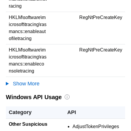
racing
HKLM\software\m
RegNtPreCreateKey
icrosoft\tracing\ras
mancs::enableaut
ofiletracing
HKLM\software\m
RegNtPreCreateKey
icrosoft\tracing\ras
mancs::enableco
nsoletracing
Show More
Windows API Usage
i
Category
API
Other Suspicious
AdjustTokenPrivileges