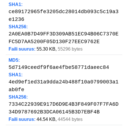
SHA1:
ce89172965fe3205dc28014db093c5c19a3
e1236
SHA256:
2A0EA0B7D49FF3D309AB51EC94B06C7370E
FC5D7AA5200F05D130F27EEC9762E
Faili suurus:
55.30 KB,
55296 bytes
MD5:
5d7149ceedf9f6ae4fbe58771daeec84
SHA1:
4ed9ef1ed31a9dda24b488f10a0799003a1
ab0fe
SHA256:
7334C22939E917D6D9E4B3F849F07F7FA6D
34D9787692B3DCA06145B3D7EBF4B
Faili suurus:
44.54 KB,
44544 bytes