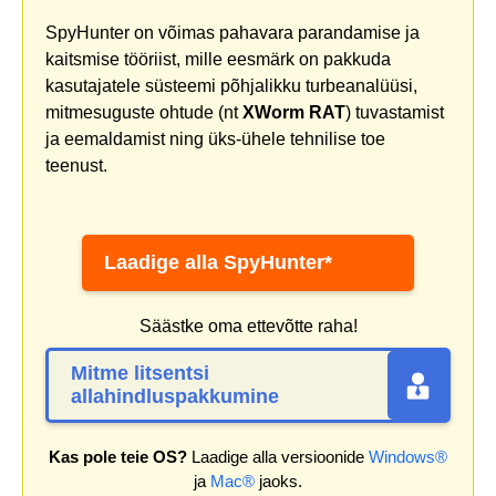
SpyHunter on võimas pahavara parandamise ja
kaitsmise tööriist, mille eesmärk on pakkuda
kasutajatele süsteemi põhjalikku turbeanalüüsi,
mitmesuguste ohtude (nt
XWorm RAT
) tuvastamist
ja eemaldamist ning üks-ühele tehnilise toe
teenust.
Laadige alla SpyHunter*
Säästke oma ettevõtte raha!
Mitme litsentsi
allahindluspakkumine
Kas pole teie OS?
Laadige alla versioonide
Windows®
ja
Mac®
jaoks.