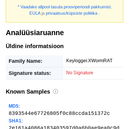
* Vaadake allpool tasuta prooviperioodi pakkumist.
EULA
ja
privaatsus/küpsiste poliitika
.
Analüüsiaruanne
Üldine informatsioon
Family Name:
Keylogger.XWormRAT
Signature status:
No Signature
Known Samples
i
MD5:
8393544e67726805f0c88ccda151372c
SHA1:
2e161a4086a183403597d0a6b0ae9ea0c9d