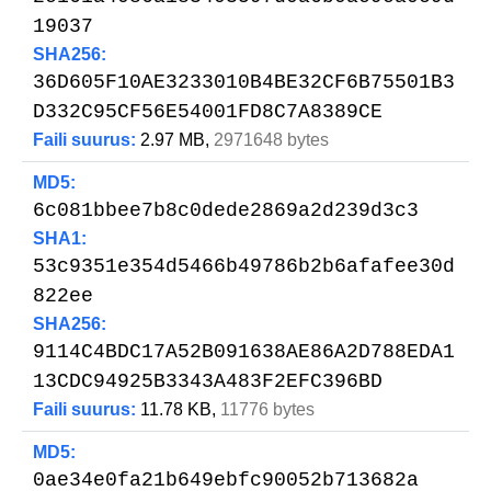
19037
SHA256:
36D605F10AE3233010B4BE32CF6B75501B3
D332C95CF56E54001FD8C7A8389CE
Faili suurus:
2.97 MB,
2971648 bytes
MD5:
6c081bbee7b8c0dede2869a2d239d3c3
SHA1:
53c9351e354d5466b49786b2b6afafee30d
822ee
SHA256:
9114C4BDC17A52B091638AE86A2D788EDA1
13CDC94925B3343A483F2EFC396BD
Faili suurus:
11.78 KB,
11776 bytes
MD5:
0ae34e0fa21b649ebfc90052b713682a