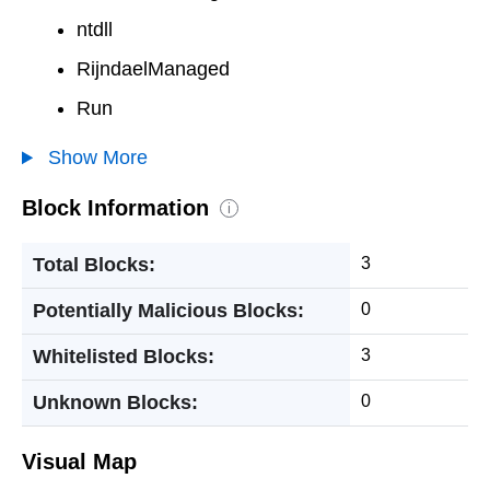
ntdll
RijndaelManaged
Run
Show More
Block Information
i
Total Blocks:
3
Potentially Malicious Blocks:
0
Whitelisted Blocks:
3
Unknown Blocks:
0
Visual Map