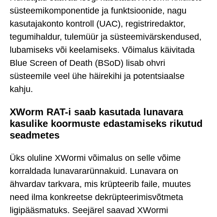
süsteemikomponentide ja funktsioonide, nagu
kasutajakonto kontroll (UAC), registriredaktor,
tegumihaldur, tulemüür ja süsteemivärskendused,
lubamiseks või keelamiseks. Võimalus käivitada
Blue Screen of Death (BSoD) lisab ohvri
süsteemile veel ühe häirekihi ja potentsiaalse
kahju.
XWorm RAT-i saab kasutada lunavara
kasulike koormuste edastamiseks rikutud
seadmetes
Üks oluline XWormi võimalus on selle võime
korraldada lunavararünnakuid. Lunavara on
ähvardav tarkvara, mis krüpteerib faile, muutes
need ilma konkreetse dekrüpteerimisvõtmeta
ligipääsmatuks. Seejärel saavad XWormi