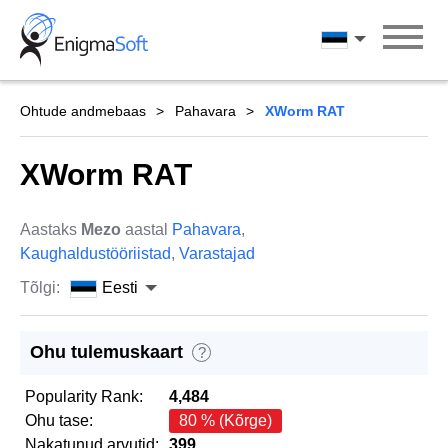
Skip
to
Eesti
content
Ohtude andmebaas
Pahavara
XWorm RAT
XWorm RAT
Aastaks
Mezo
aastal
Pahavara
,
Kaughaldustööriistad
,
Varastajad
Tõlgi:
Eesti
Ohu tulemuskaart
?
Popularity Rank:
4,484
Ohu tase:
80 % (Kõrge)
Nakatunud arvutid:
399