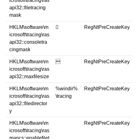
icrosoft\tracing\ras
api32::filetracing
mask
HKLM\software\m
￿
RegNtPreCreateKey
icrosoft\tracing\ras
api32::consoletra
cingmask
HKLM\software\m

RegNtPreCreateKey
icrosoft\tracing\ras
api32::maxfilesize
HKLM\software\m
%windir%
RegNtPreCreateKey
icrosoft\tracing\ras
\tracing
api32::filedirector
y
HKLM\software\m
RegNtPreCreateKey
icrosoft\tracing\ras
mancs::enablefilet