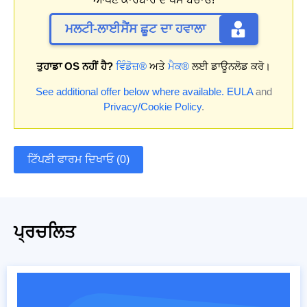
ਮਲਟੀ-ਲਾਈਸੈਂਸ ਛੂਟ ਦਾ ਹਵਾਲਾ
ਤੁਹਾਡਾ OS ਨਹੀਂ ਹੈ?
ਵਿੰਡੋਜ਼®
ਅਤੇ
ਮੈਕ®
ਲਈ ਡਾਊਨਲੋਡ ਕਰੋ।
See additional offer below where available.
EULA
and
Privacy/Cookie Policy
.
ਟਿੱਪਣੀ ਫਾਰਮ ਦਿਖਾਓ (0)
ਪ੍ਰਚਲਿਤ