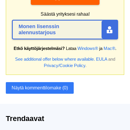
Säästä yrityksesi rahaa!
Monen lisenssin
alennustarjous
Etkö käyttöjärjestelmäsi?
Lataa
Windows®
ja
Mac®
.
See additional offer below where available.
EULA
and
Privacy/Cookie Policy
.
Näytä kommenttilomake (0)
Trendaavat