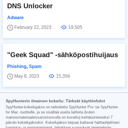
DNS Unlocker
Adware
February 22, 2023
19,505
"Geek Squad" -sähköpostihuijaus
Phishing
,
Spam
May 8, 2023
15,356
SpyHunterin ilmainen kokeilu: Tärkeät käyttöehdot
SpyHunter-kokeilujakso on tarkoitettu SpyHunter Pro- tai SpyHunter
for Mac -tuotteille, ja se sisältää useita laitteita (kuten
mainosmateriaaleissa/ostosivulla on kuvattu) kertaluonteiseksi 7
päivän kokeilujaksoksi. Kokeilujakso tarjoaa kattavat haittaohjelmien
tunnistus- ja poistotoiminnot, tehokkaat suojaukset järjestelmän