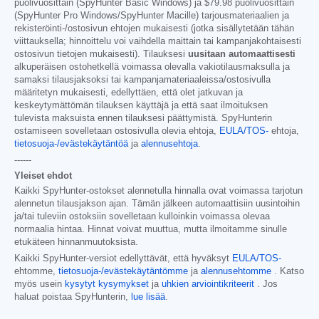
puolivuosittain (SpyHunter Basic Windows) ja
$79.98
puolivuosittain
(SpyHunter Pro Windows/SpyHunter Macille) tarjousmateriaalien ja
rekisteröinti-/ostosivun ehtojen mukaisesti (jotka sisällytetään tähän
viittauksella; hinnoittelu voi vaihdella maittain tai kampanjakohtaisesti
ostosivun tietojen mukaisesti). Tilauksesi
uusitaan automaattisesti
alkuperäisen ostohetkellä voimassa olevalla vakiotilausmaksulla ja
samaksi tilausjaksoksi tai kampanjamateriaaleissa/ostosivulla
määritetyn mukaisesti, edellyttäen, että olet jatkuvan ja
keskeytymättömän tilauksen käyttäjä ja että saat ilmoituksen
tulevista maksuista ennen tilauksesi päättymistä. SpyHunterin
ostamiseen sovelletaan ostosivulla olevia ehtoja,
EULA/TOS-
ehtoja,
tietosuoja-/evästekäytäntöä
ja
alennusehtoja
.
------
Yleiset ehdot
Kaikki SpyHunter-ostokset alennetulla hinnalla ovat voimassa tarjotun
alennetun tilausjakson ajan. Tämän jälkeen automaattisiin uusintoihin
ja/tai tuleviin ostoksiin sovelletaan kulloinkin voimassa olevaa
normaalia hintaa. Hinnat voivat muuttua, mutta ilmoitamme sinulle
etukäteen hinnanmuutoksista.
Kaikki SpyHunter-versiot edellyttävät, että hyväksyt
EULA/TOS-
ehtomme,
tietosuoja-/evästekäytäntömme
ja
alennusehtomme
. Katso
myös usein
kysytyt kysymykset
ja
uhkien arviointikriteerit
. Jos
haluat poistaa SpyHunterin,
lue lisää
.