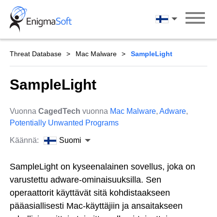
Skip
to
Suomi
content
Threat Database
Mac Malware
SampleLight
SampleLight
Vuonna
CagedTech
vuonna
Mac Malware
,
Adware
,
Potentially Unwanted Programs
Käännä:
Suomi
SampleLight on kyseenalainen sovellus, joka on
varustettu adware-ominaisuuksilla. Sen
operaattorit käyttävät sitä kohdistaakseen
pääasiallisesti Mac-käyttäjiin ja ansaitakseen