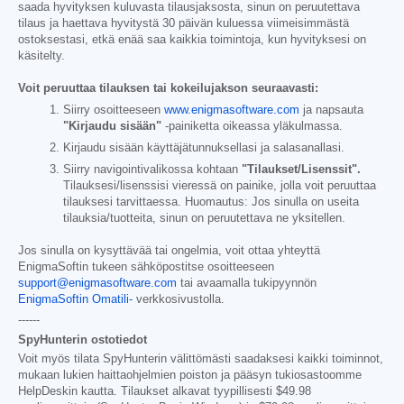
saada hyvityksen kuluvasta tilausjaksosta, sinun on peruutettava
tilaus ja haettava hyvitystä 30 päivän kuluessa viimeisimmästä
ostoksestasi, etkä enää saa kaikkia toimintoja, kun hyvityksesi on
käsitelty.
Voit peruuttaa tilauksen tai kokeilujakson seuraavasti:
Siirry osoitteeseen
www.enigmasoftware.com
ja napsauta
"Kirjaudu sisään"
-painiketta oikeassa yläkulmassa.
Kirjaudu sisään käyttäjätunnuksellasi ja salasanallasi.
Siirry navigointivalikossa kohtaan
"Tilaukset/Lisenssit".
Tilauksesi/lisenssisi vieressä on painike, jolla voit peruuttaa
tilauksesi tarvittaessa. Huomautus: Jos sinulla on useita
tilauksia/tuotteita, sinun on peruutettava ne yksitellen.
Jos sinulla on kysyttävää tai ongelmia, voit ottaa yhteyttä
EnigmaSoftin tukeen sähköpostitse osoitteeseen
support@enigmasoftware.com
tai avaamalla tukipyynnön
EnigmaSoftin Omatili-
verkkosivustolla.
------
SpyHunterin ostotiedot
Voit myös tilata SpyHunterin välittömästi saadaksesi kaikki toiminnot,
mukaan lukien haittaohjelmien poiston ja pääsyn tukiosastoomme
HelpDeskin kautta. Tilaukset alkavat tyypillisesti
$49.98