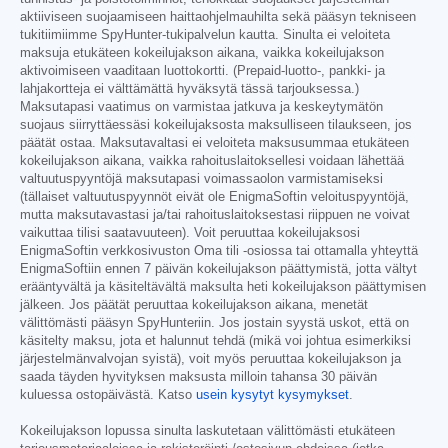
aktiiviseen suojaamiseen haittaohjelmauhilta sekä pääsyn tekniseen
tukitiimiimme SpyHunter-tukipalvelun kautta. Sinulta ei veloiteta
maksuja etukäteen kokeilujakson aikana, vaikka kokeilujakson
aktivoimiseen vaaditaan luottokortti. (Prepaid-luotto-, pankki- ja
lahjakortteja ei välttämättä hyväksytä tässä tarjouksessa.)
Maksutapasi vaatimus on varmistaa jatkuva ja keskeytymätön
suojaus siirryttäessäsi kokeilujaksosta maksulliseen tilaukseen, jos
päätät ostaa. Maksutavaltasi ei veloiteta maksusummaa etukäteen
kokeilujakson aikana, vaikka rahoituslaitoksellesi voidaan lähettää
valtuutuspyyntöjä maksutapasi voimassaolon varmistamiseksi
(tällaiset valtuutuspyynnöt eivät ole EnigmaSoftin veloituspyyntöjä,
mutta maksutavastasi ja/tai rahoituslaitoksestasi riippuen ne voivat
vaikuttaa tilisi saatavuuteen). Voit peruuttaa kokeilujaksosi
EnigmaSoftin verkkosivuston Oma tili -osiossa tai ottamalla yhteyttä
EnigmaSoftiin ennen 7 päivän kokeilujakson päättymistä, jotta vältyt
erääntyvältä ja käsiteltävältä maksulta heti kokeilujakson päättymisen
jälkeen. Jos päätät peruuttaa kokeilujakson aikana, menetät
välittömästi pääsyn SpyHunteriin. Jos jostain syystä uskot, että on
käsitelty maksu, jota et halunnut tehdä (mikä voi johtua esimerkiksi
järjestelmänvalvojan syistä), voit myös peruuttaa kokeilujakson ja
saada täyden hyvityksen maksusta milloin tahansa 30 päivän
kuluessa ostopäivästä. Katso
usein kysytyt kysymykset
.
Kokeilujakson lopussa sinulta laskutetaan välittömästi etukäteen