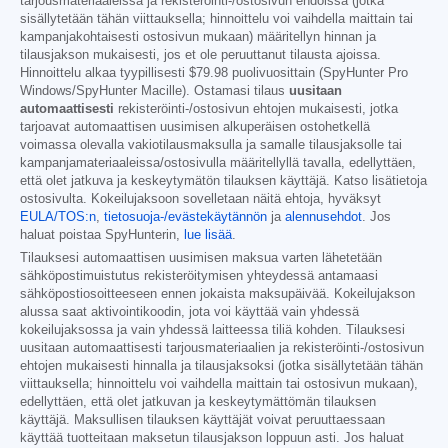
tarjousmateriaaleissa ja rekisteröinti-/ostosivun ehdoissa (jotka
sisällytetään tähän viittauksella; hinnoittelu voi vaihdella maittain tai
kampanjakohtaisesti ostosivun mukaan) määritellyn hinnan ja
tilausjakson mukaisesti, jos et ole peruuttanut tilausta ajoissa.
Hinnoittelu alkaa tyypillisesti
$79.98
puolivuosittain (SpyHunter Pro
Windows/SpyHunter Macille). Ostamasi tilaus
uusitaan
automaattisesti
rekisteröinti-/ostosivun ehtojen mukaisesti, jotka
tarjoavat automaattisen uusimisen alkuperäisen ostohetkellä
voimassa olevalla vakiotilausmaksulla ja samalle tilausjaksolle tai
kampanjamateriaaleissa/ostosivulla määritellyllä tavalla, edellyttäen,
että olet jatkuva ja keskeytymätön tilauksen käyttäjä. Katso lisätietoja
ostosivulta. Kokeilujaksoon sovelletaan näitä ehtoja, hyväksyt
EULA/TOS:n
,
tietosuoja-/evästekäytännön
ja
alennusehdot
. Jos
haluat poistaa SpyHunterin,
lue lisää
.
Tilauksesi automaattisen uusimisen maksua varten lähetetään
sähköpostimuistutus rekisteröitymisen yhteydessä antamaasi
sähköpostiosoitteeseen ennen jokaista maksupäivää. Kokeilujakson
alussa saat aktivointikoodin, jota voi käyttää vain yhdessä
kokeilujaksossa ja vain yhdessä laitteessa tiliä kohden. Tilauksesi
uusitaan automaattisesti tarjousmateriaalien ja rekisteröinti-/ostosivun
ehtojen mukaisesti hinnalla ja tilausjaksoksi (jotka sisällytetään tähän
viittauksella; hinnoittelu voi vaihdella maittain tai ostosivun mukaan),
edellyttäen, että olet jatkuvan ja keskeytymättömän tilauksen
käyttäjä. Maksullisen tilauksen käyttäjät voivat peruuttaessaan
käyttää tuotteitaan maksetun tilausjakson loppuun asti. Jos haluat