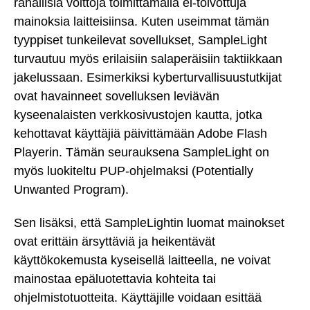
rahallisia voittoja toimittamalla ei-toivottuja
mainoksia laitteisiinsa. Kuten useimmat tämän
tyyppiset tunkeilevat sovellukset, SampleLight
turvautuu myös erilaisiin salaperäisiin taktiikkaan
jakelussaan. Esimerkiksi kyberturvallisuustutkijat
ovat havainneet sovelluksen leviävän
kyseenalaisten verkkosivustojen kautta, jotka
kehottavat käyttäjiä päivittämään Adobe Flash
Playerin. Tämän seurauksena SampleLight on
myös luokiteltu PUP-ohjelmaksi (Potentially
Unwanted Program).
Sen lisäksi, että SampleLightin luomat mainokset
ovat erittäin ärsyttäviä ja heikentävät
käyttökokemusta kyseisellä laitteella, ne voivat
mainostaa epäluotettavia kohteita tai
ohjelmistotuotteita. Käyttäjille voidaan esittää