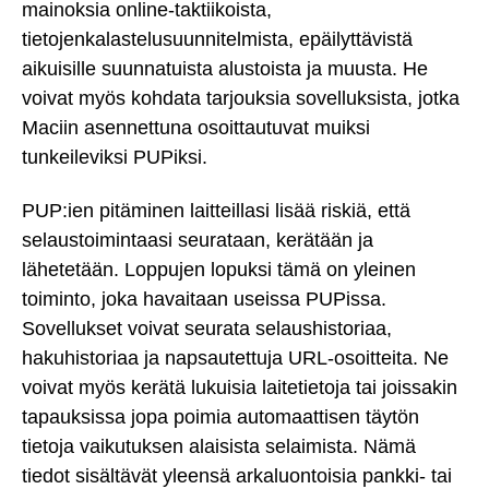
mainoksia online-taktiikoista,
tietojenkalastelusuunnitelmista, epäilyttävistä
aikuisille suunnatuista alustoista ja muusta. He
voivat myös kohdata tarjouksia sovelluksista, jotka
Maciin asennettuna osoittautuvat muiksi
tunkeileviksi PUPiksi.
PUP:ien pitäminen laitteillasi lisää riskiä, että
selaustoimintaasi seurataan, kerätään ja
lähetetään. Loppujen lopuksi tämä on yleinen
toiminto, joka havaitaan useissa PUPissa.
Sovellukset voivat seurata selaushistoriaa,
hakuhistoriaa ja napsautettuja URL-osoitteita. Ne
voivat myös kerätä lukuisia laitetietoja tai joissakin
tapauksissa jopa poimia automaattisen täytön
tietoja vaikutuksen alaisista selaimista. Nämä
tiedot sisältävät yleensä arkaluontoisia pankki- tai